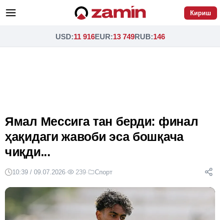
Кириш
USD
:
11 916
EUR
:
13 749
RUB
:
146
Ямал Мессига тан берди: финал
ҳақидаги жавоби эса бошқача
чиқди...
10:39 / 09.07.2026
·
239
·
Спорт