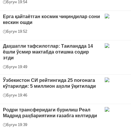
Бугун 19:54
Ерга қайтаётган космик чиқиндилар сони
кескин ошди
Бугун 19:52
Даҳшатли тафсилотлар: Таиландда 14
ёшли ўсмир мактабда отишма содир
этди
Бугун 19:49
Ўзбекистон СИ рейтингида 25 поғонага
кўтарилди: 5 миллион аҳоли ўқитилади
Бугун 19:46
Родри трансферидаги бурилиш Реал
Мадрид раҳбариятини ғазабга келтирди
Бугун 19:39