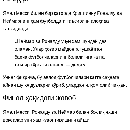
Ямал Месси билан бир қаторда Криштиану Роналду ва
Неймарнинг ҳам футболдаги таъсирини алоҳида
таъкидлади.
«Неймар ва Роналду учун ҳам шундай дея
оламан. Улар ҳозир майдонга тушаётган
барча футболчиларнинг болалигига катта
таъсир кўрсата олган», — деди у.
Унинг фикрича, бу авлод футболчилари катта саҳнага
айнан шу юлдузларни кўриб, улардан илҳом олиб чиққан.
Финал ҳақидаги жавоб
Ямал Месси, Роналду ва Неймар билан боғлиқ яхши
воқеалар уни ҳам қувонтиришини айтди.