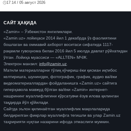
17:14 / 05 август 2026
САЙТ ҲАҚИДА
«Zamin» – Ўзбекистон янгиликлари.
«Zamin.uz» лойиҳаси 2014 йил 1 декабрда ўз фаолиятини
бошлаган ва оммавий ахборот воситаси сифатида 1117-
рақамли гувоҳнома билан 2016 йил 5 июлда давлат рўйхатидан
ўтган. Лойиҳа муассиси — «ALLTEN» МЧЖ.
Электрон манзил:
info@zamin.uz
.
Матнли материалларни тўлиқ кўчириш ёки қисман иқтибос
келтиришга, шунингдек, фотографик, график, аудио ва/ёки
видеоматериаллардан фойдаланишга «Zamin.uz» сайтига
гиперҳавола мавжуд бўлган ва/ёки «Zamin» интернет-
нашрининг муаллифлигини кўрсатувчи ёзув илова қилинган
тақдирда йўл қўйилади.
Сайтда эълон қилинаётган муаллифлик мақолаларида
билдирилган фикрлар муаллифга тегишли ва улар Zamin.uz
таҳририяти нуқтаи назарини ифода этмаслиги мумкин.