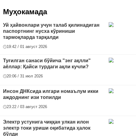
Муҳокамада
Уй ҳайвонлари учун талаб қилинадиган
паспортнинг нусха кўриниши
тармоқларда тарқалди
19:42 / 01 август 2026
Туғилган санаси бўйича "энг ақлли"
аёллар: Қайси турдаги ақли кучли?
20:06 / 31 июл 2026
Инсон ДНКсида илгари номаълум икки
аждоднинг изи топилди
23:22 / 03 август 2026
Электр устунига чиққан улкан илон
электр токи уриши оқибатида ҳалок
бўлди