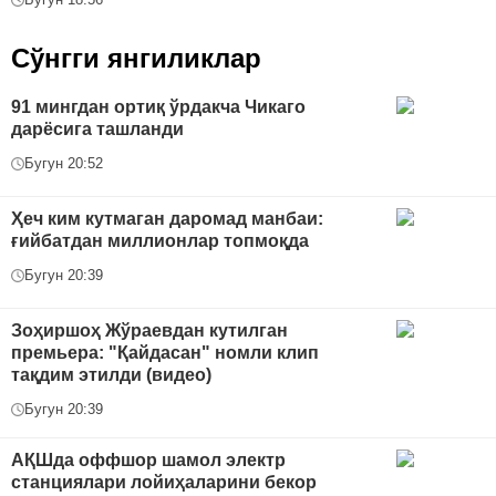
Сўнгги янгиликлар
91 мингдан ортиқ ўрдакча Чикаго
дарёсига ташланди
Бугун 20:52
Ҳеч ким кутмаган даромад манбаи:
ғийбатдан миллионлар топмоқда
Бугун 20:39
Зоҳиршоҳ Жўраевдан кутилган
премьера: "Қайдасан" номли клип
тақдим этилди (видео)
Бугун 20:39
АҚШда оффшор шамол электр
станциялари лойиҳаларини бекор