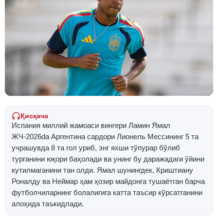
Қисқача
Испания миллий жамоаси вингери Ламин Ямал
ЖЧ-2026da Аргентина сардори Лионель Мессининг 5 та
учрашувда 8 та гол уриб, энг яхши тўпурар бўлиб
турганини юқори баҳолади ва унинг бу даражадаги ўйини
кутилмаганини тан олди. Ямал шунингдек, Криштиану
Роналду ва Неймар ҳам ҳозир майдонга тушаётган барча
футболчиларнинг болалигига катта таъсир кўрсатганини
алоҳида таъкидлади.