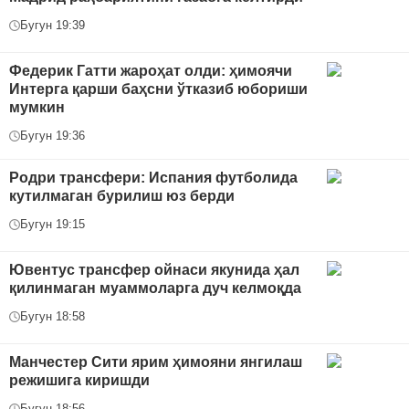
Бугун 19:39
Федерик Гатти жароҳат олди: ҳимоячи
Интерга қарши баҳсни ўтказиб юбориши
мумкин
Бугун 19:36
Родри трансфери: Испания футболида
кутилмаган бурилиш юз берди
Бугун 19:15
Ювентус трансфер ойнаси якунида ҳал
қилинмаган муаммоларга дуч келмоқда
Бугун 18:58
Манчестер Сити ярим ҳимояни янгилаш
режишига киришди
Бугун 18:56