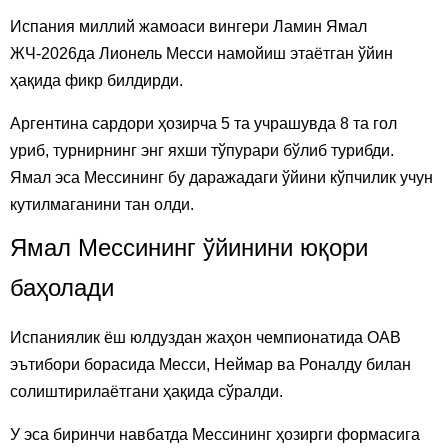
Испания миллий жамоаси вингери Ламин Ямал
ЖЧ-2026да Лионель Месси намойиш этаётган ўйин
ҳақида фикр билдирди.
Аргентина сардори ҳозирча 5 та учрашувда 8 та гол
уриб, турнирнинг энг яхши тўпурари бўлиб турибди.
Ямал эса Мессининг бу даражадаги ўйини кўпчилик учун
кутилмаганини тан олди.
Ямал Мессининг ўйинини юқори
баҳолади
Испаниялик ёш юлдуздан жаҳон чемпионатида ОАВ
эътибори борасида Месси, Неймар ва Роналду билан
солиштирилаётгани ҳақида сўралди.
У эса биринчи навбатда Мессининг ҳозирги формасига