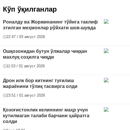
Кўп ўқилганлар
Роналду ва Жоржинанинг тўйига таклиф
этилган меҳмонлар рўйхати шов-шувда
22:47 / 03 август 2026
Ошқозонидан бутун ўлжалар чиққан
махлуқ соҳилга чиқди
11:53 / 01 август 2026
Дрон илк бор китнинг туғилиш
жараёнини тўлиқ тасвирга олди
23:51 / 01 август 2026
Қозоғистонлик келиннинг маҳр учун
кутилмаган талаби барчани ҳайратга
солди