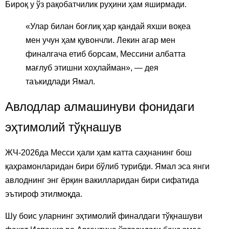
Бироқ у ўз рақобатчилик руҳини ҳам яширмади.
«Улар билан боғлиқ ҳар қандай яхши воқеа
мен учун ҳам қувончли. Лекин агар мен
финалгача етиб борсам, Мессини албатта
мағлуб этишни хоҳлайман», — дея
таъкидлади Ямал.
Авлодлар алмашинуви фонидаги
эҳтимолий тўқнашув
ЖЧ-2026да Месси ҳали ҳам катта саҳнанинг бош
қаҳрамонларидан бири бўлиб турибди. Ямал эса янги
авлоднинг энг ёрқин вакилларидан бири сифатида
эътироф этилмоқда.
Шу боис уларнинг эҳтимолий финалдаги тўқнашуви