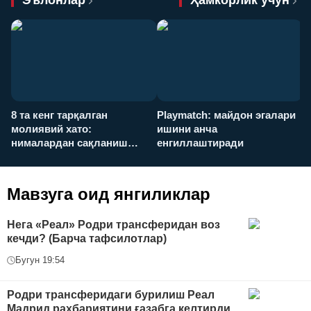
Эълонлар
Ҳамкорлик учун
8 та кенг тарқалган
Playmatch: майдон эгалари
P
молиявий хато:
ишини анча
у
нималардан сақланиш
енгиллаштиради
х
керак?
Мавзуга оид янгиликлар
Нега «Реал» Родри трансферидан воз
кечди? (Барча тафсилотлар)
Бугун 19:54
Родри трансферидаги бурилиш Реал
Мадрид раҳбариятини ғазабга келтирди