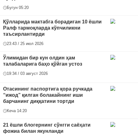
Бугун 05:20
Қўлларида мактабга борадиган 10 ёшли
Ралф тармоқларда кўпчиликни
таъсирлантирди
23:43 / 25 июл 2026
Ўлимидан бир кун олдин ҳам
талабаларига баҳо қўйган устоз
19:34 / 03 август 2026
Отасининг паспортига қора ручкада
“ижод” қилган болакайнинг иши
барчанинг диққатини тортди
Кеча 14:20
21 ёшли блогернинг сўнгги саёҳати
фожиа билан якунланди