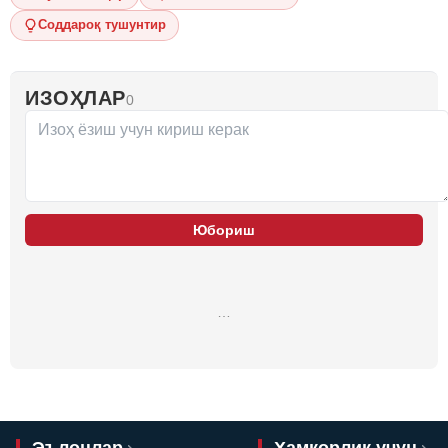
Соддароқ тушунтир
ИЗОҲЛАР
0
Юбориш
…