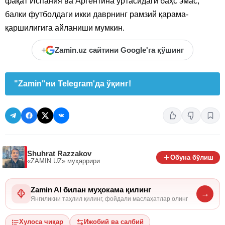
фақат Испания ва Аргентина ўртасидаги баҳс эмас,
балки футболдаги икки даврнинг рамзий қарама-
қаршилигига айланиши мумкин.
+
Zamin.uz сайтини Google'га қўшинг
"Zamin"ни Telegram'да ўқинг!
Shuhrat Razzakov
Обуна бўлиш
«ZAMIN.UZ»
муҳаррири
Zamin AI билан муҳокама қилинг
→
Янгиликни таҳлил қилинг, фойдали маслаҳатлар олинг
Хулоса чиқар
Ижобий ва салбий