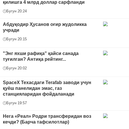
қилишга 4 млрд доллар сарфланди
Бугун 20:24
Абдуқодир Ҳусанов оғир жудоликка
учради
Бугун 20:15
"Энг яхши рафиқа" қайси санада
туғилган? Антиқа рейтинг...
Бугун 20:02
SpaceX Техасдаги Terafab заводи учун
қуёш панелидан эмас, газ
станцияларидан фойдаланади
Бугун 19:57
Нега «Реал» Родри трансферидан воз
кечди? (Барча тафсилотлар)