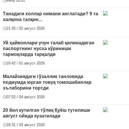
Кеча 18:01
Танадаги холлар нимани англатади? 9 та
халқона талқин...
21:35 / 02 август 2026
Уй ҳайвонлари учун талаб қилинадиган
паспортнинг нусха кўриниши
тармоқларда тарқалди
19:42 / 01 август 2026
Малайзиядаги гўзаллик танловида
подиумда юрган товуқ томошабинлар
эътиборини тортди
07:02 / 04 август 2026
20 йил кутилган тўлиқ Қуёш тутилиши
август ойида кузатилади
18:31 / 03 август 2026