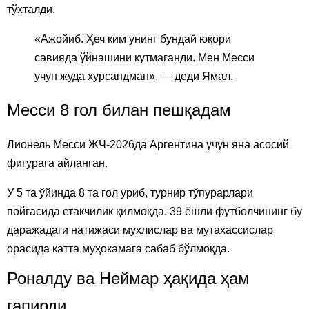
тўхталди.
«Ажойиб. Ҳеч ким унинг бундай юқори
савияда ўйнашини кутмаганди. Мен Месси
учун жуда хурсандман», — деди Ямал.
Месси 8 гол билан пешқадам
Лионель Месси ЖЧ-2026да Аргентина учун яна асосий
фигурага айланган.
У 5 та ўйинда 8 та гол уриб, турнир тўпурарлари
пойгасида етакчилик қилмоқда. 39 ёшли футболчининг бу
даражадаги натижаси мухлислар ва мутахассислар
орасида катта муҳокамага сабаб бўлмоқда.
Роналду ва Неймар ҳақида ҳам
гапирди