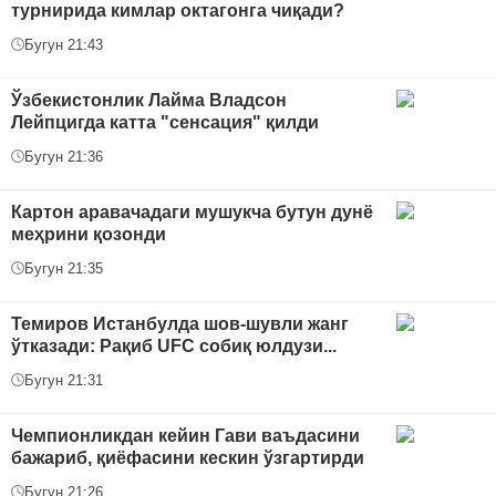
турнирида кимлар октагонга чиқади?
Бугун 21:43
Ўзбекистонлик Лайма Владсон
Лейпцигда катта "сенсация" қилди
Бугун 21:36
Картон аравачадаги мушукча бутун дунё
меҳрини қозонди
Бугун 21:35
Темиров Истанбулда шов-шувли жанг
ўтказади: Рақиб UFC собиқ юлдузи...
Бугун 21:31
Чемпионликдан кейин Гави ваъдасини
бажариб, қиёфасини кескин ўзгартирди
Бугун 21:26