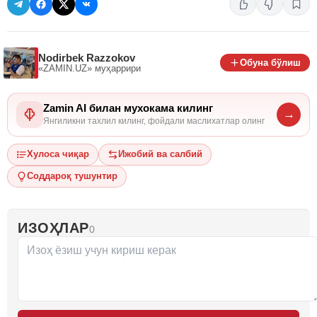
Nodirbek Razzokov
Обуна бўлиш
«ZAMIN.UZ»
муҳаррири
Zamin AI билан мухокама килинг
→
Янгиликни тахлил килинг, фойдали маслихатлар олинг
Хулоса чиқар
Ижобий ва салбий
Соддароқ тушунтир
ИЗОҲЛАР
0