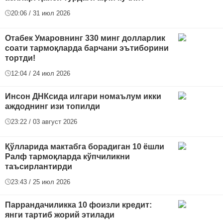
20:06 / 31 июл 2026
Отабек Умаровнинг 330 минг долларлик
соати тармоқларда барчани эътиборини
тортди!
12:04 / 24 июл 2026
Инсон ДНКсида илгари номаълум икки
аждоднинг изи топилди
23:22 / 03 август 2026
Қўлларида мактабга борадиган 10 ёшли
Ралф тармоқларда кўпчиликни
таъсирлантирди
23:43 / 25 июл 2026
Паррандачиликка 10 фоизли кредит:
янги тартиб жорий этилади