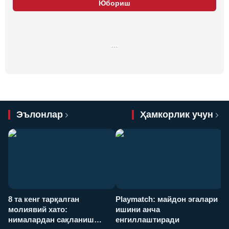
Юбориш
…
Эълонлар
Ҳамкорлик учун
8 та кенг тарқалган
Playmatch: майдон эгалари
P
молиявий хато:
ишини анча
у
нималардан сақланиш
енгиллаштиради
х