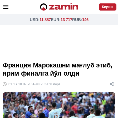
Кириш
USD
:
11 887
EUR
:
13 717
RUB
:
146
Франция Марокашни мағлуб этиб,
ярим финалга йўл олди
03:01 / 10.07.2026
·
252
·
Спорт