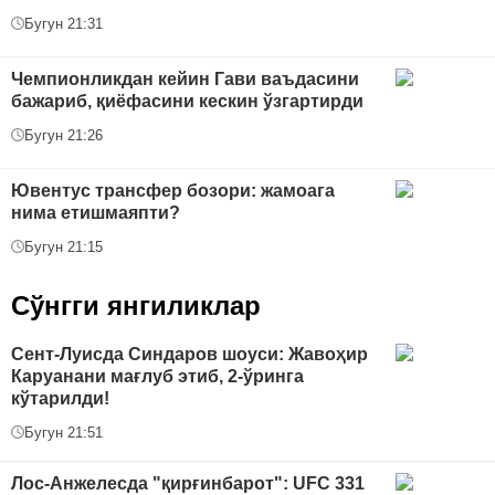
Бугун 21:31
Чемпионликдан кейин Гави ваъдасини
бажариб, қиёфасини кескин ўзгартирди
Бугун 21:26
Ювентус трансфер бозори: жамоага
нима етишмаяпти?
Бугун 21:15
Сўнгги янгиликлар
Сент-Луисда Синдаров шоуси: Жавоҳир
Каруанани мағлуб этиб, 2-ўринга
кўтарилди!
Бугун 21:51
Лос-Анжелесда "қирғинбарот": UFC 331