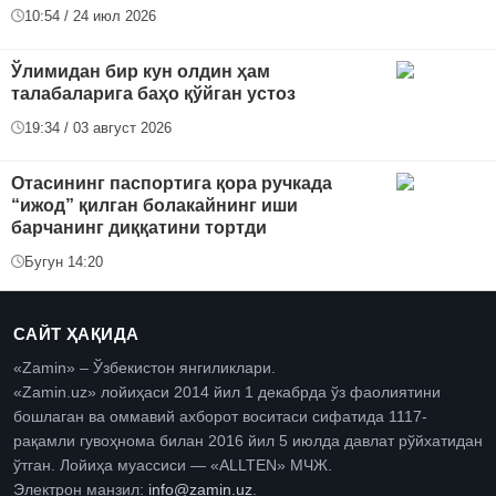
10:54 / 24 июл 2026
Ўлимидан бир кун олдин ҳам
талабаларига баҳо қўйган устоз
19:34 / 03 август 2026
Отасининг паспортига қора ручкада
“ижод” қилган болакайнинг иши
барчанинг диққатини тортди
Бугун 14:20
САЙТ ҲАҚИДА
«Zamin» – Ўзбекистон янгиликлари.
«Zamin.uz» лойиҳаси 2014 йил 1 декабрда ўз фаолиятини
бошлаган ва оммавий ахборот воситаси сифатида 1117-
рақамли гувоҳнома билан 2016 йил 5 июлда давлат рўйхатидан
ўтган. Лойиҳа муассиси — «ALLTEN» МЧЖ.
Электрон манзил:
info@zamin.uz
.