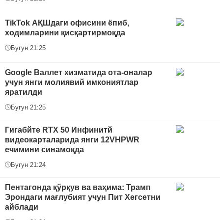
TikTok АҚШдаги офисини ёпиб,
ходимларини қисқартирмоқда
Бугун 21:25
Google Валлет хизматида ота-оналар
учун янги молиявий имкониятлар
яратилди
Бугун 21:25
Гигабйте RTX 50 Инфинитй
видеокарталарида янги 12VHPWR
ечимини синамоқда
Бугун 21:24
Пентагонда қўрқув ва ваҳима: Трамп
Эрондаги мағлубият учун Пит Хегсетни
айблади