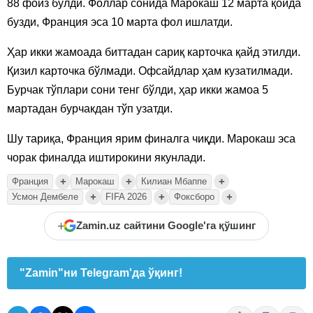
88 фоиз бўлди. Фоллар сонида Марокаш 12 марта қоида
бузди, Франция эса 10 марта фол ишлатди.
Ҳар икки жамоада биттадан сариқ карточка қайд этилди.
Қизил карточка бўлмади. Офсайдлар ҳам кузатилмади.
Бурчак тўплари сони тенг бўлди, ҳар икки жамоа 5
мартадан бурчакдан тўп узатди.
Шу тариқа, Франция ярим финалга чиқди. Марокаш эса
чорак финалда иштирокини якунлади.
+
+
+
Франция
Марокаш
Килиан Мбаппе
+
+
+
Усмон Дембеле
FIFA 2026
Фоксборо
+
Zamin.uz сайтини Google'га қўшинг
"Zamin"ни Telegram'да ўқинг!