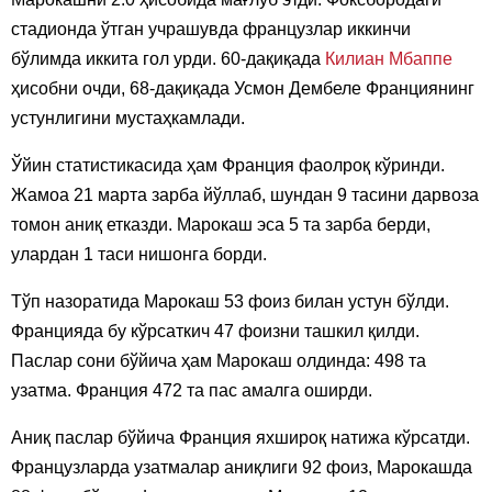
стадионда ўтган учрашувда французлар иккинчи
бўлимда иккита гол урди. 60-дақиқада
Килиан Мбаппе
ҳисобни очди, 68-дақиқада Усмон Дембеле Франциянинг
устунлигини мустаҳкамлади.
Ўйин статистикасида ҳам Франция фаолроқ кўринди.
Жамоа 21 марта зарба йўллаб, шундан 9 тасини дарвоза
томон аниқ етказди. Марокаш эса 5 та зарба берди,
улардан 1 таси нишонга борди.
Тўп назоратида Марокаш 53 фоиз билан устун бўлди.
Францияда бу кўрсаткич 47 фоизни ташкил қилди.
Паслар сони бўйича ҳам Марокаш олдинда: 498 та
узатма. Франция 472 та пас амалга оширди.
Аниқ паслар бўйича Франция яхшироқ натижа кўрсатди.
Французларда узатмалар аниқлиги 92 фоиз, Марокашда