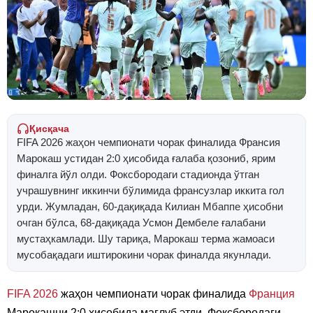
Қисқача
FIFA 2026 жаҳон чемпионати чорак финалида Франсия
Марокаш устидан 2:0 ҳисобида ғалаба қозониб, ярим
финалга йўл олди. Фоксбородаги стадионда ўтган
учрашувнинг иккинчи бўлимида франсузлар иккита гол
урди. Жумладан, 60-дақиқада Килиан Мбаппе ҳисобни
очган бўлса, 68-дақиқада Усмон Дембеле ғалабани
мустаҳкамлади. Шу тариқа, Марокаш терма жамоаси
мусобақадаги иштирокини чорак финалда якунлади.
FIFA 2026
жаҳон чемпионати чорак финалида
Франция
Марокашни 2:0 ҳисобида мағлуб этди. Фоксбородаги