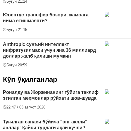
Бугун 21:24
Ювентус трансфер бозори: жамоага
нима етишмаяпти?
Бугун 21:15
Anthropic сунъий интеллект
инфратузилмаси учун яна 36 миллиард
доллар жалб қилиши мумкин
Бугун 20:59
Кўп ўқилганлар
Роналду ва Жоржинанинг тўйига таклиф
этилган меҳмонлар рўйхати шов-шувда
22:47 / 03 август 2026
Туғилган санаси бўйича "энг ақлли"
аёллар: Қайси турдаги ақли кучли?