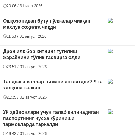
20:06 / 31 июл 2026
Ошқозонидан бутун ўлжалар чиққан
махлуқ соҳилга чиқди
11:53 / 01 август 2026
Дрон илк бор китнинг туғилиш
жараёнини тўлиқ тасвирга олди
23:51 / 01 август 2026
Танадаги холлар нимани англатади? 9 та
халқона талқин...
21:35 / 02 август 2026
Уй ҳайвонлари учун талаб қилинадиган
паспортнинг нусха кўриниши
тармоқларда тарқалди
19:42 / 01 август 2026