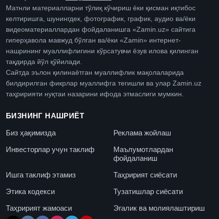
Матнли материалларни тўлиқ кўчириш ёки қисман иқтибос
келтиришга, шунингдек, фотографик, график, аудио ва/ёки
видеоматериаллардан фойдаланишга «Zamin.uz» сайтига
гиперҳавола мавжуд бўлган ва/ёки «Zamin» интернет-
нашрининг муаллифлигини кўрсатувчи ёзув илова қилинган
тақдирда йўл қўйилади.
Сайтда эълон қилинаётган муаллифлик мақолаларида
билдирилган фикрлар муаллифга тегишли ва улар Zamin.uz
таҳририяти нуқтаи назарини ифода этмаслиги мумкин.
БИЗНИНГ НАШРИЁТ
Биз ҳақимизда
Реклама жойлаш
Инвесторлар учун таклиф
Маълумотлардан
фойдаланиш
Ишга таклиф этамиз
Таҳририят сиёсати
Этика кодекси
Тузатишлар сиёсати
Таҳририят жамоаси
Эгалик ва молиялаштириш