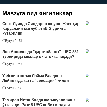
керак?
Мавзуга оид янгиликлар
Сент-Луисда Синдаров шоуси: Жавоҳир
Каруанани мағлуб этиб, 2-ўринга
кўтарилди!
Бугун 21:51
Лос-Анжелесда "қирғинбарот": UFC 331
турнирида кимлар октагонга чиқади?
Бугун 21:43
Ўзбекистонлик Лайма Владсон
Лейпцигда катта "сенсация" қилди
Бугун 21:36
Темиров Истанбулда шов-шувли жанг
ўтказади: Рақиб UFC собиқ юлдузи...