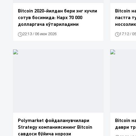
Bitcoin 2020-йилдан бери энг кучли
Bitcoin 
сотув босимида: Нарх 70 000
пастга т
долларгача кўтариладими
носозлик
22:13 / 06 июн 2026
17:12 / 0
Polymarket фойдаланувчилари
Bitcoin 
Strategy компаниясининг Bitcoin
даври тр
савдоси бўйича норози