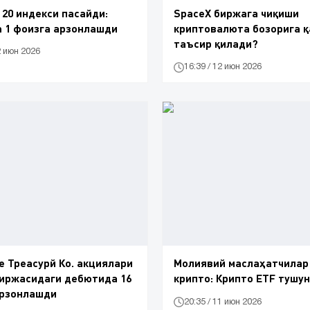
 20 индекси пасайди:
SpaceX биржага чиқиши
 1 фоизга арзонлашди
криптовалюта бозорига 
таъсир қилади?
2 июн 2026
16:39 / 12 июн 2026
e Треасурй Ко. акциялари
Молиявий маслаҳатчилар
биржасидаги дебютида 16
крипто: Крипто ETF тушу
арзонлашди
20:35 / 11 июн 2026