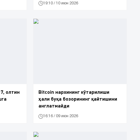
19:10 / 10 июн 2026
7, олтин
Bitcoin нархининг кўтарилиши
шга
ҳали буқа бозорининг қайтишини
англатмайди
16:16 / 09 июн 2026