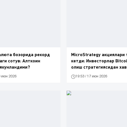
алюта бозорида рекорд
MicroStrategy акциялари
ги сотув: Алткоин
кетди: Инвесторлар Bitco
 якунландими?
олиш стратегиясидан ха
8 июн 2026
19:53 / 17 июн 2026