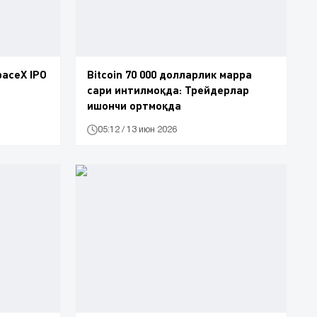
aceX IPO
Bitcoin 70 000 долларлик марра
сари интилмоқда: Трейдерлар
ишончи ортмоқда
05:12 / 13 июн 2026