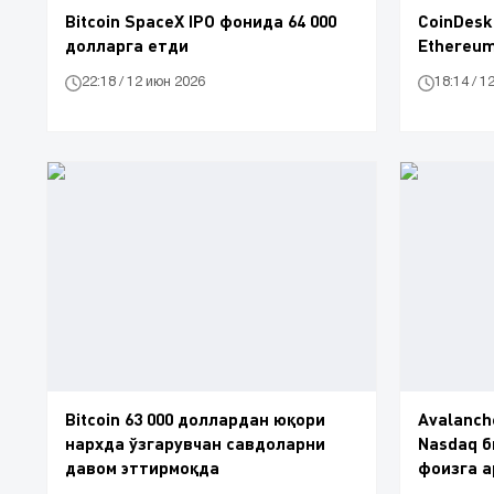
Bitcoin SpaceX IPO фонида 64 000
CoinDesk
долларга етди
Ethereum
22:18 / 12 июн 2026
18:14 / 1
Bitcoin 63 000 доллардан юқори
Avalanch
нархда ўзгарувчан савдоларни
Nasdaq 
давом эттирмоқда
фоизга 