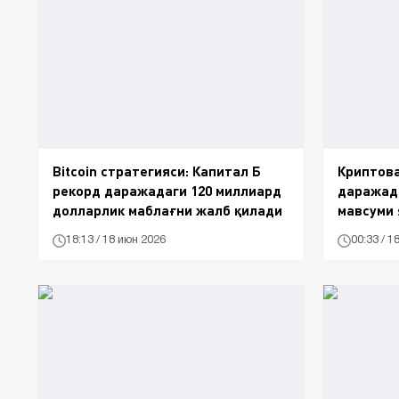
Bitcoin стратегияси: Капитал Б
Криптов
рекорд даражадаги 120 миллиард
даражада
долларлик маблағни жалб қилади
мавсуми
18:13 / 18 июн 2026
00:33 / 1