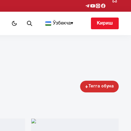
т
Ўзбекча
▾
Кириш
+
Тегга обуна