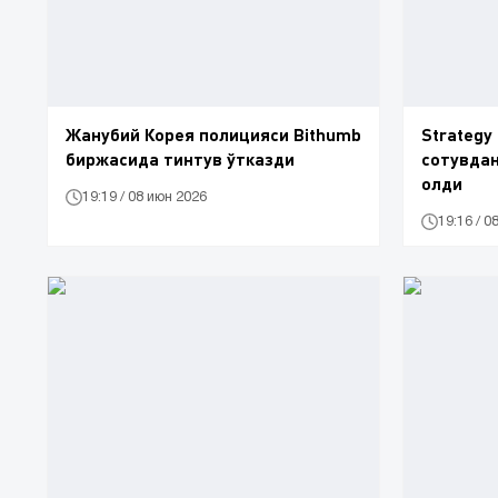
Жанубий Корея полицияси Bithumb
Strategy
биржасида тинтув ўтказди
сотувдан 
олди
19:19 / 08 июн 2026
19:16 / 0