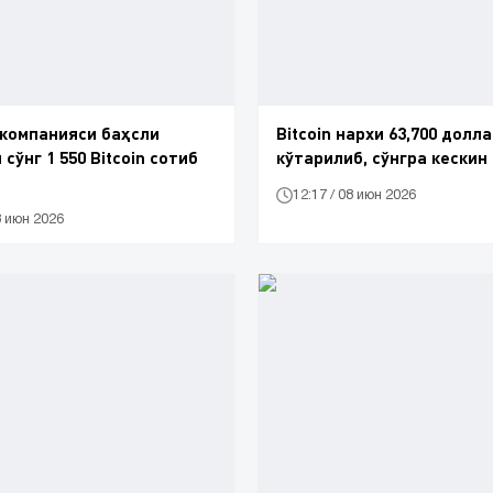
 компанияси баҳсли
Bitcoin нархи 63,700 долл
сўнг 1 550 Bitcoin сотиб
кўтарилиб, сўнгра кескин
12:17 / 08 июн 2026
8 июн 2026