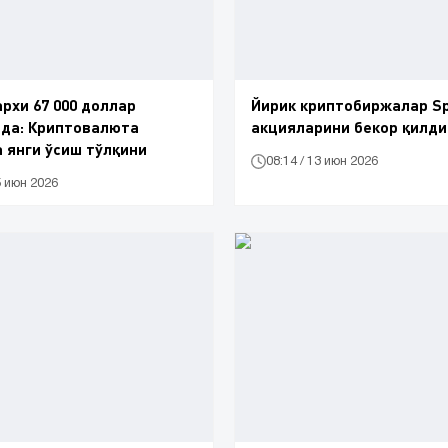
архи 67 000 доллар
Йирик криптобиржалар Sp
ида: Криптовалюта
акцияларини бекор қилди
 янги ўсиш тўлқини
08:14 / 13 июн 2026
5 июн 2026