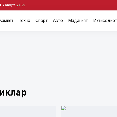
1 766
сўм
▲
4,29
Жамият
Техно
Спорт
Авто
Маданият
Иқтисодиё
ликлар