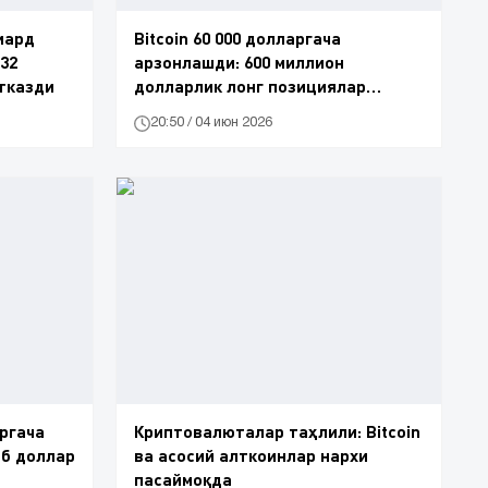
лиард
Bitcoin 60 000 долларгача
32
арзонлашди: 600 миллион
тказди
долларлик лонг позициялар
ёпилди
20:50 / 04 июн 2026
аргача
Криптовалюталар таҳлили: Bitcoin
аб доллар
ва асосий алткоинлар нархи
пасаймоқда