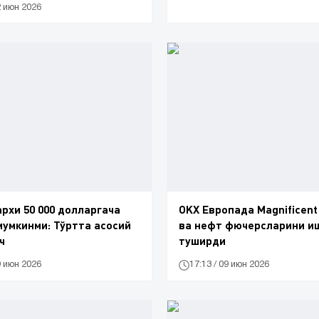
2 июн 2026
нархи 50 000 долларгача
OKX Европада Magnificent 
умкинми: Тўртта асосий
ва нефт фючерсларини и
ч
туширди
9 июн 2026
17:13 / 09 июн 2026