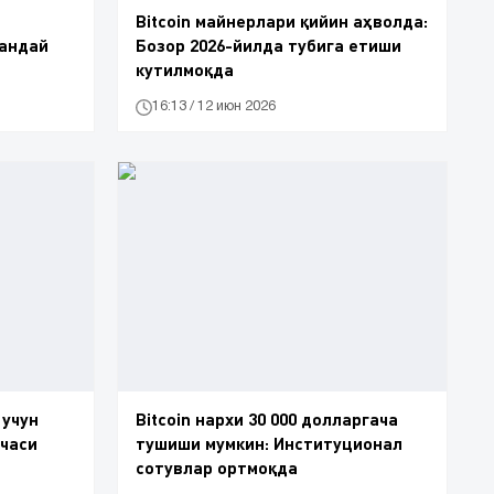
Bitcoin майнерлари қийин аҳволда:
қандай
Бозор 2026-йилда тубига етиши
кутилмоқда
16:13 / 12 июн 2026
 учун
Bitcoin нархи 30 000 долларгача
нчаси
тушиши мумкин: Институционал
сотувлар ортмоқда