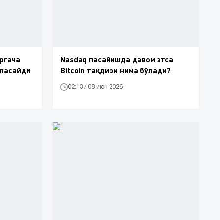
аргача
Nasdaq пасайишда давом этса
 пасайди
Bitcoin тақдири нима бўлади?
02:13 / 08 июн 2026