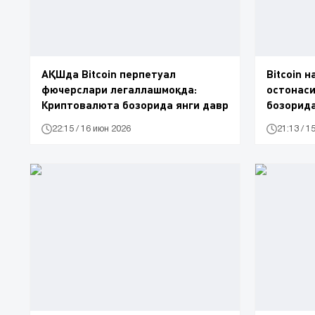
АҚШда Bitcoin перпетуал
Bitcoin н
фючерслари легаллашмоқда:
остонас
Криптовалюта бозорида янги давр
бозорида
22:15 / 16 июн 2026
21:13 / 1