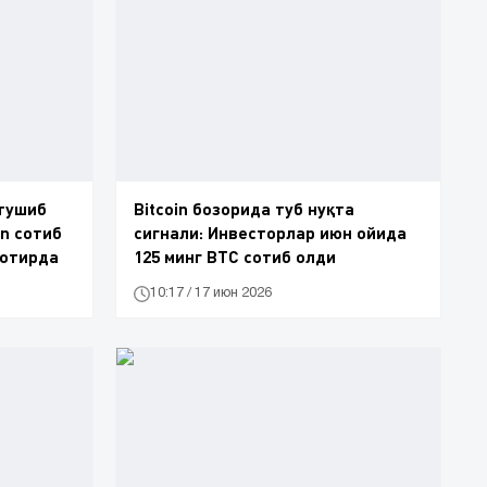
 тушиб
Bitcoin бозорида туб нуқта
in сотиб
сигнали: Инвесторлар июн ойида
вотирда
125 минг BTC сотиб олди
10:17 / 17 июн 2026