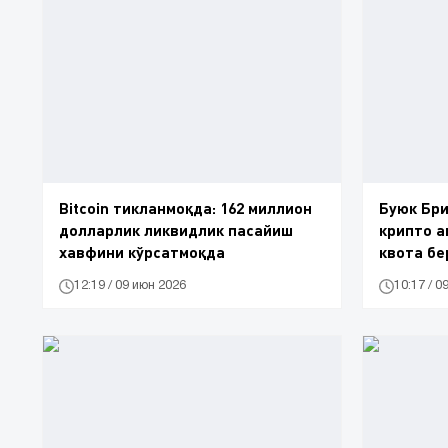
Bitcoin тикланмоқда: 162 миллион
Буюк Бри
долларлик ликвидлик пасайиш
крипто а
хавфини кўрсатмоқда
квота бе
12:19 / 09 июн 2026
10:17 / 0