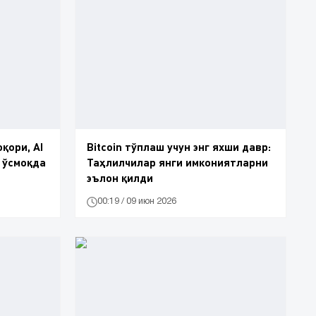
юқори, AI
Bitcoin тўплаш учун энг яхши давр:
 ўсмоқда
Таҳлилчилар янги имкониятларни
эълон қилди
00:19 / 09 июн 2026