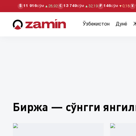
11 916
сўм
13 749
сўм
146
сўм
$
€
₽
¥
▲
28,92
▲
32,19
▼
0,18
Ўзбекистон
Дунё
Биржа — сўнгги янги