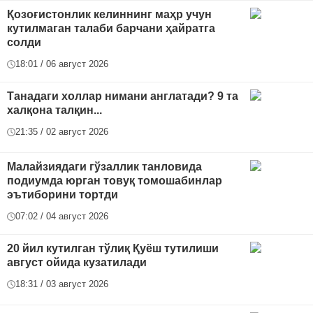
Қозоғистонлик келиннинг маҳр учун
кутилмаган талаби барчани ҳайратга
солди
18:01 / 06 август 2026
Танадаги холлар нимани англатади? 9 та
халқона талқин...
21:35 / 02 август 2026
Малайзиядаги гўзаллик танловида
подиумда юрган товуқ томошабинлар
эътиборини тортди
07:02 / 04 август 2026
20 йил кутилган тўлиқ Қуёш тутилиши
август ойида кузатилади
18:31 / 03 август 2026