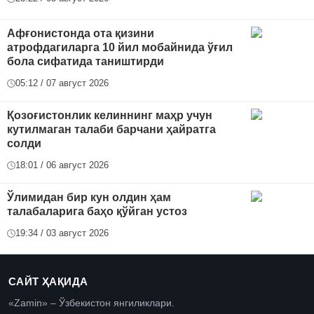
Афғонистонда ота қизини
атрофдагиларга 10 йил мобайнида ўғил
бола сифатида таништирди
05:12 / 07 август 2026
Қозоғистонлик келиннинг маҳр учун
кутилмаган талаби барчани ҳайратга
солди
18:01 / 06 август 2026
Ўлимидан бир кун олдин ҳам
талабаларига баҳо қўйган устоз
19:34 / 03 август 2026
САЙТ ҲАҚИДА
«Zamin» – Ўзбекистон янгиликлари.