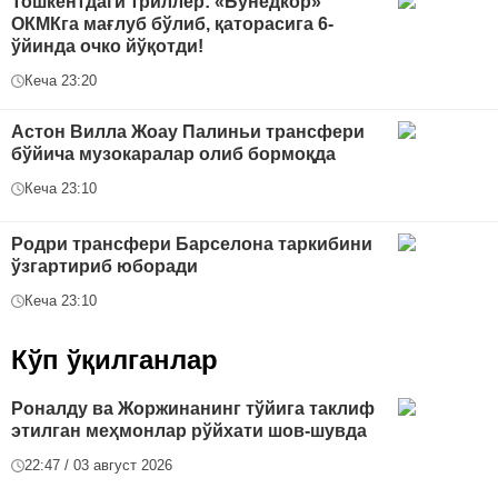
Тошкентдаги триллер: «Бунёдкор»
ОКМКга мағлуб бўлиб, қаторасига 6-
ўйинда очко йўқотди!
Кеча 23:20
Астон Вилла Жоау Палиньи трансфери
бўйича музокаралар олиб бормоқда
Кеча 23:10
Родри трансфери Барселона таркибини
ўзгартириб юборади
Кеча 23:10
Кўп ўқилганлар
Роналду ва Жоржинанинг тўйига таклиф
этилган меҳмонлар рўйхати шов-шувда
22:47 / 03 август 2026