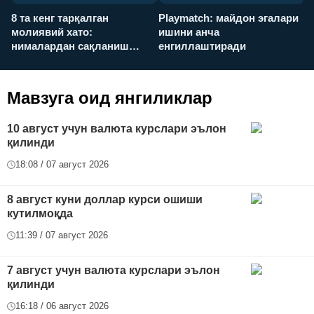
8 та кенг тарқалган
Playmatch: майдон эгалари
P
молиявий хато:
ишини анча
у
нималардан сақланиш
енгиллаштиради
х
керак?
Мавзуга оид янгиликлар
10 август учун валюта курслари эълон
қилинди
18:08 / 07 август 2026
8 август куни доллар курси ошиши
кутилмоқда
11:39 / 07 август 2026
7 август учун валюта курслари эълон
қилинди
16:18 / 06 август 2026