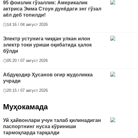
95 фоизлик гўзаллик: Америкалик
актриса Эмма Стоун дунёдаги энг гўзал
аёл деб топилди!
14:16 / 04 август 2026
Электр устунига чиққан улкан илон
электр токи уриши оқибатида ҳалок
бўлди
05:20 / 07 август 2026
Абдуқодир Ҳусанов оғир жудоликка
учради
20:15 / 07 август 2026
Муҳокамада
Уй ҳайвонлари учун талаб қилинадиган
паспортнинг нусха кўриниши
тармоқларда тарқалди