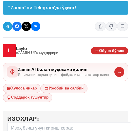
"Zamin"ни Telegram'да ўқинг!
Laylo
L
Обуна бўлиш
«ZAMIN.UZ»
муҳаррири
Zamin AI билан муҳокама қилинг
→
Янгиликни таҳлил қилинг, фойдали маслаҳатлар олинг
Хулоса чиқар
Ижобий ва салбий
Соддароқ тушунтир
ИЗОҲЛАР
0