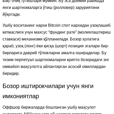
вақт очиқ тутишлари мумкин. Бу эса доимий равишда
янги шартномаларга ўтиш (ролловер) заруриятини
йўқотади.
Ушбу воситанинг нархи Bitcoin спот нархидан узоқлашиб
кетмаслиги учун махсус “фундинг рате” (молиялаштириш
ставкаси) механизми қўлланилади. Бозор ҳолатига
қараб, узоқ (лонг) ёки қисқа (шорт) позиция эгалари бир-
бирларига даврий тўловларни амалга оширадилар. Бу
тизим перпетуал шартномаларни крипто бозоридаги энг
оммабоп маҳсулотга айлантирган асосий омиллардан
биридир.
Бозор иштирокчилари учун янги
имкониятлар
Оффшор биржаларда бошланган ушбу маҳсулот