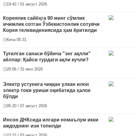
19:42 / 01 август 2026
Кореялик сайёҳга 90 минг сўмлик
ичимлик сотган Ўзбекистонлик сотувчи
Корея телевидениясида ҳам ёритилди
Кеча 05:31
Туғилган санаси бўйича "энг ақлли"
аёллар: Қайси турдаги ақли кучли?
20:06 / 31 июл 2026
Электр устунига чиққан улкан илон
электр токи уриши оқибатида ҳалок
бўлди
05:20 / 07 август 2026
Инсон ДНКсида илгари номаълум икки
аждоднинг изи топилди
23:22 / 03 август 2026