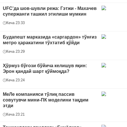
UFC'да шов-шувли режа: Гэтжи - Махачев
супержанги ташкил этилиши мумкин
Кеча 23:33
Будапешт марказида «саргардон» тўнғиз
метро ҳаракатини тўхтатиб қўйди
Кеча 23:29
Ҳўрмуз бўғози бўйича келишув яқин:
Эрон қандай шарт қўймоқда?
Кеча 23:24
МеЛе компанияси тўлиқ пассив
совутувчи мини-ПК моделини тақдим
этди
Кеча 23:21