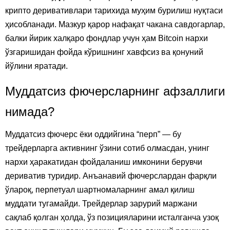
крипто деривативлари тарихида муҳим бурилиш нуқтаси
ҳисобланади. Мазкур қарор нафақат чакана савдогарлар,
балки йирик халқаро фондлар учун ҳам Bitcoin нархи
ўзгаришидан фойда кўришнинг хавфсиз ва қонуний
йўлини яратади.
Муддатсиз фючерсларнинг афзаллиги
нимада?
Муддатсиз фючерс ёки оддийгина “перп” — бу
трейдерларга активнинг ўзини сотиб олмасдан, унинг
нархи ҳаракатидан фойдаланиш имконини берувчи
дериватив туридир. Анъанавий фючерслардан фарқли
ўлароқ, перпетуал шартномаларнинг амал қилиш
муддати тугамайди. Трейдерлар зарурий маржани
сақлаб қолган ҳолда, ўз позицияларини исталганча узоқ