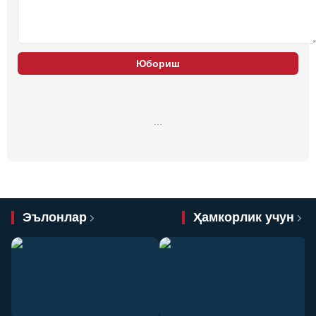
Юбориш
…
Эълонлар
Ҳамкорлик учун