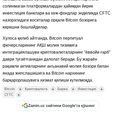
солинмаган платформалардан ҳайиққан йирик
инвестиция банклари ва хеж-фондлар эндиликда CFTC
назоратидаги воситалар орқали Bitcoin бозорига
киришни бошлайдилар.
Хулоса қилиб айтганда, Bitcoin перпетуал
фючерсларининг АҚШ молия тизимига
интеграциялашуви криптовалюталарнинг “ёввойи ғарб”
даври тугаётганидан далолат беради. Бу жараён
рақамли активларнинг анъанавий молия бозори билан
янада жипслашишига ва Bitcoin нархининг
барқарорлашувига хизмат қилиши кутилмоқда.
+
+
+
+
Bitcoin
Криптовалюта
Биржа
Инвестиция
+
CFTC
+
Zamin.uz сайтини Google'га қўшинг