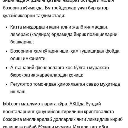
эндиликда АҚШнинг қатъий назорат остидаги молия
бозорига кўчмоқда. Бу трейдерлар учун бир қатор
қулайликларни тақдим этади:
Катта миқдордаги капитални жалб қилмасдан,
левераж (калдира) ёрдамида йирик позицияларни
бошқариш;
Бозорнинг ҳам кўтарилиши, ҳам тушишидан фойда
олиш имконияти;
Анъанавий фючерсларга хос бўлган мураккаб
бюрократик жараёнлардан қочиш;
Регулятор томонидан ҳимояланган савдо муҳитида
ишлаш.
Ixbt.com маълумотларига кўра, АҚШда бундай
воситаларнинг қонунийлаштирилиши криптовалюта
бозорига миллиардлаб долларлик янги ликвидлик кириб
келишига сабаб бўлиши мумкин. Илгари тартибга