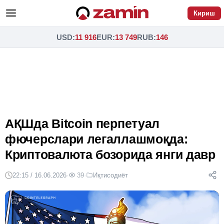
Кириш
USD
:
11 916
EUR
:
13 749
RUB
:
146
АҚШда Bitcoin перпетуал
фючерслари легаллашмоқда:
Криптовалюта бозорида янги давр
22:15 / 16.06.2026
·
39
·
Иқтисодиёт