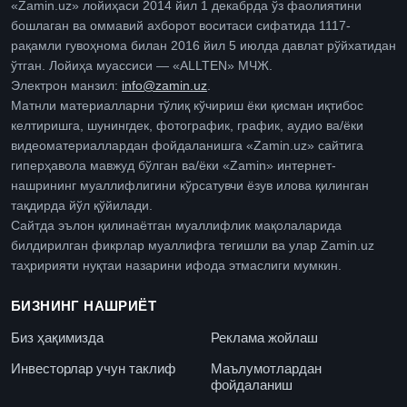
«Zamin.uz» лойиҳаси 2014 йил 1 декабрда ўз фаолиятини
бошлаган ва оммавий ахборот воситаси сифатида 1117-
рақамли гувоҳнома билан 2016 йил 5 июлда давлат рўйхатидан
ўтган. Лойиҳа муассиси — «ALLTEN» МЧЖ.
Электрон манзил:
info@zamin.uz
.
Матнли материалларни тўлиқ кўчириш ёки қисман иқтибос
келтиришга, шунингдек, фотографик, график, аудио ва/ёки
видеоматериаллардан фойдаланишга «Zamin.uz» сайтига
гиперҳавола мавжуд бўлган ва/ёки «Zamin» интернет-
нашрининг муаллифлигини кўрсатувчи ёзув илова қилинган
тақдирда йўл қўйилади.
Сайтда эълон қилинаётган муаллифлик мақолаларида
билдирилган фикрлар муаллифга тегишли ва улар Zamin.uz
таҳририяти нуқтаи назарини ифода этмаслиги мумкин.
БИЗНИНГ НАШРИЁТ
Биз ҳақимизда
Реклама жойлаш
Инвесторлар учун таклиф
Маълумотлардан
фойдаланиш