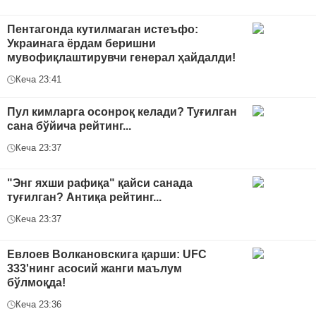
Пентагонда кутилмаган истеъфо:
Украинага ёрдам беришни
мувофиқлаштирувчи генерал ҳайдалди!
Кеча 23:41
Пул кимларга осонроқ келади? Туғилган
сана бўйича рейтинг...
Кеча 23:37
"Энг яхши рафиқа" қайси санада
туғилган? Антиқа рейтинг...
Кеча 23:37
Евлоев Волкановскига қарши: UFC
333'нинг асосий жанги маълум
бўлмоқда!
Кеча 23:36