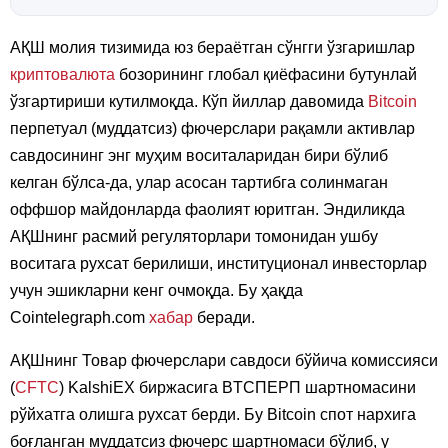
АҚШ молия тизимида юз бераётган сўнгги ўзгаришлар
криптовалюта
бозорининг глобал қиёфасини бутунлай
ўзгартириши кутилмоқда. Кўп йиллар давомида
Bitcoin
перпетуал (муддатсиз) фючерслари рақамли активлар
савдосининг энг муҳим воситаларидан бири бўлиб
келган бўлса-да, улар асосан тартибга солинмаган
оффшор майдонларда фаолият юритган. Эндиликда
АҚШнинг расмий регуляторлари томонидан ушбу
воситага рухсат берилиши, институционал инвесторлар
учун эшикларни кенг очмоқда. Бу ҳақда
Cointelegraph.com
хабар
беради.
АҚШнинг Товар фючерслари савдоси бўйича комиссияси
(
CFTC
) KalshiEХ биржасига BTCПEРП шартномасини
рўйхатга олишга рухсат берди. Бу Bitcoin спот нархига
боғланган муддатсиз фючерс шартномаси бўлиб, у