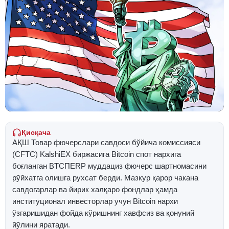
Қисқача
АҚШ Товар фючерслари савдоси бўйича комиссияси
(CFTC) KalshiЕХ биржасига Bitcoin спот нархига
боғланган BTCПERP муддациз фючерс шартномасини
рўйхатга олишга рухсат берди. Мазкур қарор чакана
савдогарлар ва йирик халқаро фондлар ҳамда
институционал инвесторлар учун Bitcoin нархи
ўзгаришидан фойда кўришнинг хавфсиз ва қонуний
йўлини яратади.