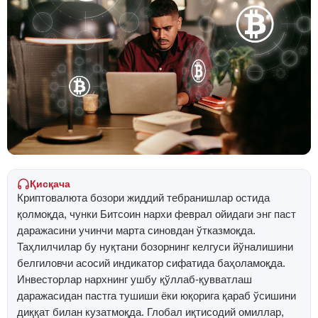
Қисқача
Криптовалюта бозори жиддий тебранишлар остида
қолмоқда, чунки Битcоин нархи феврал ойидаги энг паст
даражасини учинчи марта синовдан ўтказмоқда.
Таҳлилчилар бу нуқтани бозорнинг келгуси йўналишини
белгиловчи асосий индикатор сифатида баҳоламоқда.
Инвесторлар нархнинг ушбу қўллаб-қувватлаш
даражасидан пастга тушиши ёки юқорига қараб ўсишини
диққат билан кузатмоқда. Глобал иқтисодий омиллар,