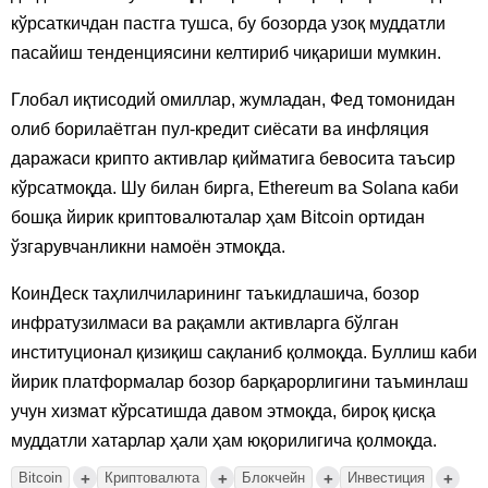
кўрсаткичдан пастга тушса, бу бозорда узоқ муддатли
пасайиш тенденциясини келтириб чиқариши мумкин.
Глобал иқтисодий омиллар, жумладан, Фед томонидан
олиб борилаётган пул-кредит сиёсати ва инфляция
даражаси крипто активлар қийматига бевосита таъсир
кўрсатмоқда. Шу билан бирга, Ethereum ва Solana каби
бошқа йирик криптовалюталар ҳам Bitcoin ортидан
ўзгарувчанликни намоён этмоқда.
КоинДеск таҳлилчиларининг таъкидлашича, бозор
инфратузилмаси ва рақамли активларга бўлган
институционал қизиқиш сақланиб қолмоқда. Буллиш каби
йирик платформалар бозор барқарорлигини таъминлаш
учун хизмат кўрсатишда давом этмоқда, бироқ қисқа
муддатли хатарлар ҳали ҳам юқорилигича қолмоқда.
+
+
+
+
Bitcoin
Криптовалюта
Блокчейн
Инвестиция