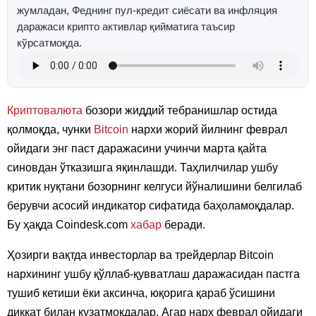
жумладан, Феднинг пул-кредит сиёсати ва инфляция
даражаси крипто активлар қийматига таъсир
кўрсатмоқда.
Криптовалюта
бозори жиддий тебранишлар остида
қолмоқда, чунки
Bitcoin
нархи жорий йилнинг феврал
ойидаги энг паст даражасини учинчи марта қайта
синовдан ўтказишга яқинлашди. Таҳлилчилар ушбу
критик нуқтани бозорнинг келгуси йўналишини белгилаб
берувчи асосий индикатор сифатида баҳоламоқдалар.
Бу ҳақда Coindesk.com
хабар
беради.
Ҳозирги вақтда инвесторлар ва трейдерлар Bitcoin
нархининг ушбу қўллаб-қувватлаш даражасидан пастга
тушиб кетиши ёки аксинча, юқорига қараб ўсишини
диққат билан кузатмоқдалар. Агар нарх феврал ойидаги