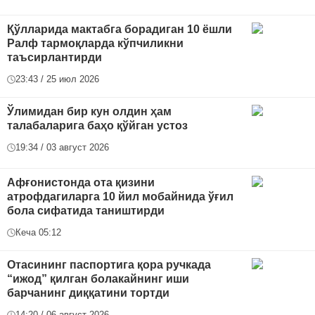
Қўлларида мактабга борадиган 10 ёшли
Ралф тармоқларда кўпчиликни
таъсирлантирди
23:43 / 25 июл 2026
Ўлимидан бир кун олдин ҳам
талабаларига баҳо қўйган устоз
19:34 / 03 август 2026
Афғонистонда ота қизини
атрофдагиларга 10 йил мобайнида ўғил
бола сифатида таништирди
Кеча 05:12
Отасининг паспортига қора ручкада
“ижод” қилган болакайнинг иши
барчанинг диққатини тортди
14:20 / 06 август 2026