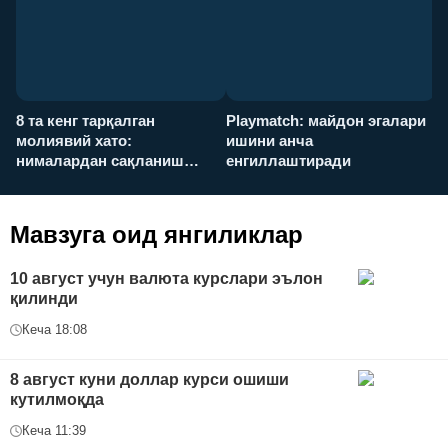
8 та кенг тарқалган
Playmatch: майдон эгалари
P
молиявий хато:
ишини анча
у
нималардан сақланиш
енгиллаштиради
х
керак?
Мавзуга оид янгиликлар
10 август учун валюта курслари эълон
қилинди
Кеча 18:08
8 август куни доллар курси ошиши
кутилмоқда
Кеча 11:39