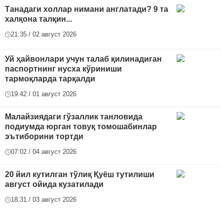
Танадаги холлар нимани англатади? 9 та
халқона талқин...
21:35 / 02 август 2026
Уй ҳайвонлари учун талаб қилинадиган
паспортнинг нусха кўриниши
тармоқларда тарқалди
19:42 / 01 август 2026
Малайзиядаги гўзаллик танловида
подиумда юрган товуқ томошабинлар
эътиборини тортди
07:02 / 04 август 2026
20 йил кутилган тўлиқ Қуёш тутилиши
август ойида кузатилади
18:31 / 03 август 2026