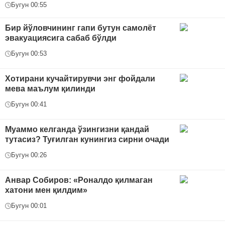
Бугун 00:55
Бир йўловчининг гапи бутун самолёт
эвакуациясига сабаб бўлди
Бугун 00:53
Хотирани кучайтирувчи энг фойдали
мева маълум қилинди
Бугун 00:41
Муаммо келганда ўзингизни қандай
тутасиз? Туғилган кунингиз сирни очади
Бугун 00:26
Анвар Собиров: «Роналдо қилмаган
хатони мен қилдим»
Бугун 00:01