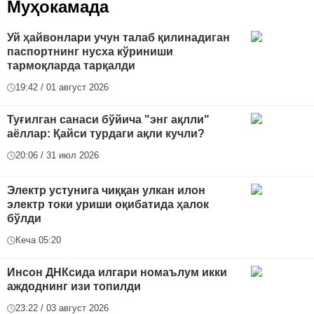
Муҳокамада
Уй ҳайвонлари учун талаб қилинадиган
паспортнинг нусха кўриниши
тармоқларда тарқалди
19:42 / 01 август 2026
Туғилган санаси бўйича "энг ақлли"
аёллар: Қайси турдаги ақли кучли?
20:06 / 31 июл 2026
Электр устунига чиққан улкан илон
электр токи уриши оқибатида ҳалок
бўлди
Кеча 05:20
Инсон ДНКсида илгари номаълум икки
аждоднинг изи топилди
23:22 / 03 август 2026