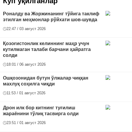
Кўп ўқилганлар
Роналду ва Жоржинанинг тўйига таклиф
этилган меҳмонлар рўйхати шов-шувда
22:47 / 03 август 2026
Қозоғистонлик келиннинг маҳр учун
кутилмаган талаби барчани ҳайратга
солди
18:01 / 06 август 2026
Ошқозонидан бутун ўлжалар чиққан
махлуқ соҳилга чиқди
11:53 / 01 август 2026
Дрон илк бор китнинг туғилиш
жараёнини тўлиқ тасвирга олди
23:51 / 01 август 2026