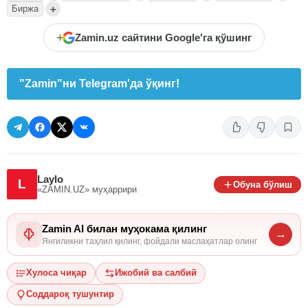
+
Биржа
+
Zamin.uz сайтини Google'га қўшинг
"Zamin"ни Telegram'да ўқинг!
Laylo
L
Обуна бўлиш
«ZAMIN.UZ»
муҳаррири
Zamin AI билан муҳокама қилинг
→
Янгиликни таҳлил қилинг, фойдали маслаҳатлар олинг
Хулоса чиқар
Ижобий ва салбий
Соддароқ тушунтир