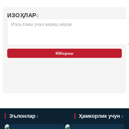
ИЗОҲЛАР
0
Юбориш
…
Эълонлар
Ҳамкорлик учун