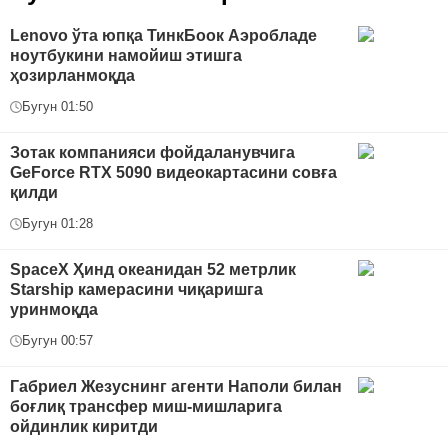
Lenovo ўта юпқа ТинкБоок Аэробладе
ноутбукини намойиш этишга
ҳозирланмоқда
Бугун 01:50
Зотак компанияси фойдаланувчига
GeForce RTX 5090 видеокартасини совға
қилди
Бугун 01:28
SpaceX Ҳинд океанидан 52 метрлик
Starship камерасини чиқаришга
уринмоқда
Бугун 00:57
Габриел Жезуснинг агенти Наполи билан
боғлиқ трансфер миш-мишларига
ойдинлик киритди