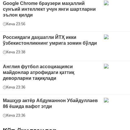
Google Chrome браузери маҳаллий
сунъий интеллект учун янги шартларни
эълон қилди
Кеча 23:56
Россиядаги даҳшатли ЙТҲ икки
ўзбекистонликнинг умрига зомин бўлди
Кеча 23:38
Англия футбол ассоциацияси
майдонлар атрофидаги қаттиқ
деворларни тақиқлади
Кеча 23:36
Машҳур актёр Абдуманнон Убайдуллаев
86 ёшида вафот этди
Кеча 23:36