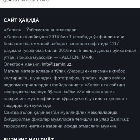
САЙТ ҲАҚИДА
«Zamin» – Ўзбекистон янгиликлари.
«Zamin.uz» лойиҳаси 2014 йил 1 декабрда ўз фаолиятини
бошлаган ва оммавий ахборот воситаси сифатида 1117-
рақамли гувоҳнома билан 2016 йил 5 июлда давлат рўйхатидан
ўтган. Лойиҳа муассиси — «ALLTEN» МЧЖ.
Электрон манзил:
info@zamin.uz
.
Матнли материалларни тўлиқ кўчириш ёки қисман иқтибос
келтиришга, шунингдек, фотографик, график, аудио ва/ёки
видеоматериаллардан фойдаланишга «Zamin.uz» сайтига
гиперҳавола мавжуд бўлган ва/ёки «Zamin» интернет-
нашрининг муаллифлигини кўрсатувчи ёзув илова қилинган
тақдирда йўл қўйилади.
Сайтда эълон қилинаётган муаллифлик мақолаларида
билдирилган фикрлар муаллифга тегишли ва улар Zamin.uz
таҳририяти нуқтаи назарини ифода этмаслиги мумкин.
БИЗНИНГ НАШРИЁТ