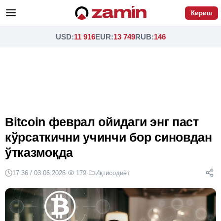
Кириш
USD
:
11 916
EUR
:
13 749
RUB
:
146
Bitcoin феврал ойидаги энг паст
кўрсаткични учинчи бор синовдан
ўтказмоқда
17:36 / 03.06.2026
·
179
·
Иқтисодиёт