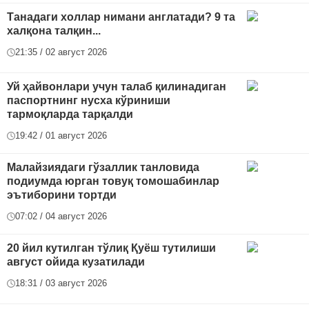
Танадаги холлар нимани англатади? 9 та
халқона талқин...
21:35 / 02 август 2026
Уй ҳайвонлари учун талаб қилинадиган
паспортнинг нусха кўриниши
тармоқларда тарқалди
19:42 / 01 август 2026
Малайзиядаги гўзаллик танловида
подиумда юрган товуқ томошабинлар
эътиборини тортди
07:02 / 04 август 2026
20 йил кутилган тўлиқ Қуёш тутилиши
август ойида кузатилади
18:31 / 03 август 2026