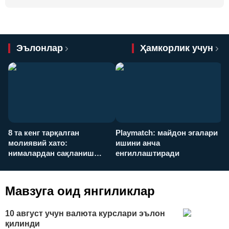
Эълонлар
Ҳамкорлик учун
8 та кенг тарқалган
Playmatch: майдон эгалари
P
молиявий хато:
ишини анча
у
нималардан сақланиш
енгиллаштиради
х
керак?
Мавзуга оид янгиликлар
10 август учун валюта курслари эълон
қилинди