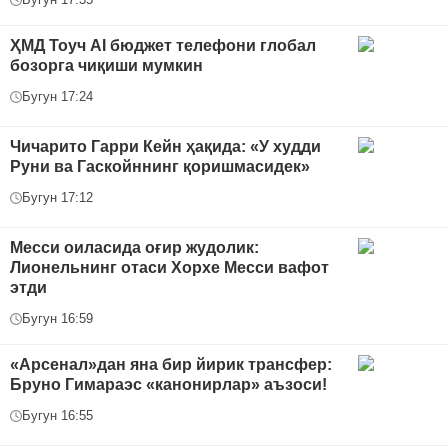
ҲМД Тоуч AI бюджет телефони глобал
бозорга чиқиши мумкин
Бугун 17:24
Чичарито Гарри Кейн ҳақида: «У худди
Руни ва Гаскойннинг қоришмасидек»
Бугун 17:12
Месси оиласида оғир жудолик:
Лионельнинг отаси Хорхе Месси вафот
этди
Бугун 16:59
«Арсенал»дан яна бир йирик трансфер:
Бруно Гимараэс «канонирлар» аъзоси!
Бугун 16:55