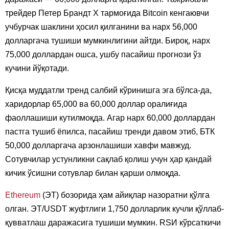
трейдер Петер Брандт Х тармоғида Bitcoin кенгаювчи
учбурчак шаклини ҳосил қилганини ва нарх 56,000
долларгача тушиши мумкинлигини айтди. Бироқ, нарх
75,000 доллардан ошса, ушбу пасайиш прогнози ўз
кучини йўқотади.
Қисқа муддатли тренд салбий кўринишга эга бўлса-да,
харидорлар 65,000 ва 60,000 доллар оралиғида
фаоллашиши кутилмоқда. Агар нарх 60,000 доллардан
пастга тушиб ёпилса, пасайиш тренди давом этиб, БТК
50,000 долларгача арзонлашиши хавфи мавжуд.
Сотувчилар устунликни сақлаб қолиш учун ҳар қандай
кичик ўсишни сотувлар билан қарши олмоқда.
Ethereum
(ЭТ) бозорида ҳам айиқлар назоратни қўлга
олган. ЭТ/USDT жуфтлиги 1,750 долларлик кучли қўллаб-
қувватлаш даражасига тушиши мумкин. RSИ кўрсаткичи