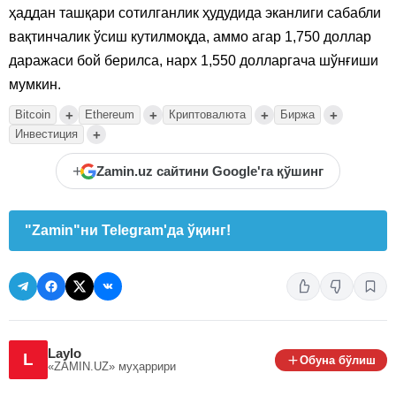
ҳаддан ташқари сотилганлик ҳудудида эканлиги сабабли
вақтинчалик ўсиш кутилмоқда, аммо агар 1,750 доллар
даражаси бой берилса, нарх 1,550 долларгача шўнғиши
мумкин.
+
+
+
+
Bitcoin
Ethereum
Криптовалюта
Биржа
+
Инвестиция
+
Zamin.uz сайтини Google'га қўшинг
"Zamin"ни Telegram'да ўқинг!
Laylo
L
Обуна бўлиш
«ZAMIN.UZ»
муҳаррири