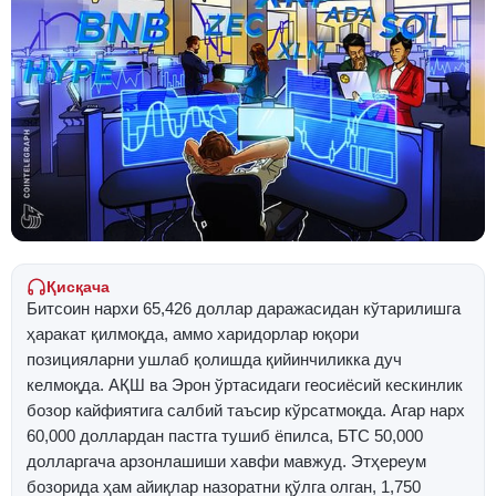
Қисқача
Битcоин нархи 65,426 доллар даражасидан кўтарилишга
ҳаракат қилмоқда, аммо харидорлар юқори
позицияларни ушлаб қолишда қийинчиликка дуч
келмоқда. АҚШ ва Эрон ўртасидаги геосиёсий кескинлик
бозор кайфиятига салбий таъсир кўрсатмоқда. Агар нарх
60,000 доллардан пастга тушиб ёпилса, БТC 50,000
долларгача арзонлашиши хавфи мавжуд. Этҳереум
бозорида ҳам айиқлар назоратни қўлга олган, 1,750