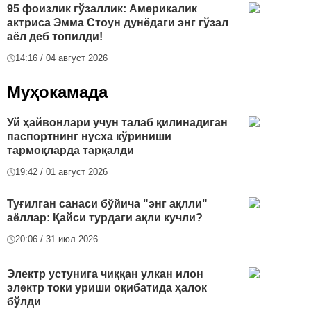
95 фоизлик гўзаллик: Америкалик
актриса Эмма Стоун дунёдаги энг гўзал
аёл деб топилди!
14:16 / 04 август 2026
Муҳокамада
Уй ҳайвонлари учун талаб қилинадиган
паспортнинг нусха кўриниши
тармоқларда тарқалди
19:42 / 01 август 2026
Туғилган санаси бўйича "энг ақлли"
аёллар: Қайси турдаги ақли кучли?
20:06 / 31 июл 2026
Электр устунига чиққан улкан илон
электр токи уриши оқибатида ҳалок
бўлди