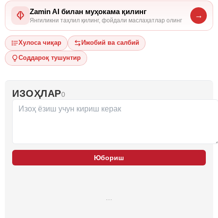
Zamin AI билан муҳокама қилинг
→
Янгиликни таҳлил қилинг, фойдали маслаҳатлар олинг
Хулоса чиқар
Ижобий ва салбий
Соддароқ тушунтир
ИЗОҲЛАР
0
Юбориш
…