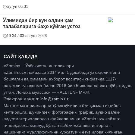
Бугун 05:31
Ўлимидан бир кун олдин ҳам
талабаларига баҳо қўйган устоз
19:34 / 03 август 2026
САЙТ ҲАҚИДА
«Zamin» – Ўзбекистон янгиликлари.
«Zamin.uz» лойиҳаси 2014 йил 1 декабрда ўз фаолиятини
бошлаган ва оммавий ахборот воситаси сифатида 1117-
рақамли гувоҳнома билан 2016 йил 5 июлда давлат рўйхатидан
ўтган. Лойиҳа муассиси — «ALLTEN» МЧЖ.
Электрон манзил:
info@zamin.uz
.
Матнли материалларни тўлиқ кўчириш ёки қисман иқтибос
келтиришга, шунингдек, фотографик, график, аудио ва/ёки
видеоматериаллардан фойдаланишга «Zamin.uz» сайтига
гиперҳавола мавжуд бўлган ва/ёки «Zamin» интернет-
нашрининг муаллифлигини кўрсатувчи ёзув илова қилинган