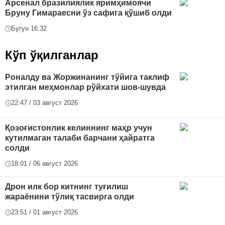
Арсенал бразилиялик яримҳимоячи
Бруну Гимараесни ўз сафига қўшиб олди
Бугун 16:32
Кўп ўқилганлар
Роналду ва Жоржинанинг тўйига таклиф
этилган меҳмонлар рўйхати шов-шувда
22:47 / 03 август 2026
Қозоғистонлик келиннинг маҳр учун
кутилмаган талаби барчани ҳайратга
солди
18:01 / 06 август 2026
Дрон илк бор китнинг туғилиш
жараёнини тўлиқ тасвирга олди
23:51 / 01 август 2026