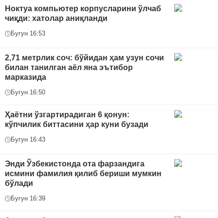
Ноктуа компьютер корпусларини ўлчаб
чиқди: хатолар аниқланди
Бугун 16:53
2,71 метрлик соч: бўйидан ҳам узун сочи
билан танилган аёл яна эътибор
марказида
Бугун 16:50
Ҳаётни ўзгартирадиган 6 қонун:
кўпчилик биттасини ҳар куни бузади
Бугун 16:43
Энди Ўзбекистонда ота фарзандига
исмини фамилия қилиб бериши мумкин
бўлади
Бугун 16:39