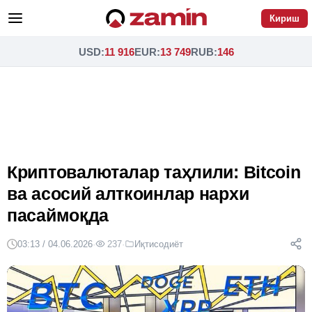
Кириш
USD
:
11 916
EUR
:
13 749
RUB
:
146
Криптовалюталар таҳлили: Bitcoin
ва асосий алткоинлар нархи
пасаймоқда
03:13 / 04.06.2026
·
237
·
Иқтисодиёт