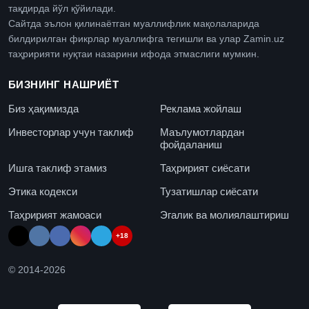
тақдирда йўл қўйилади.
Сайтда эълон қилинаётган муаллифлик мақолаларида
билдирилган фикрлар муаллифга тегишли ва улар Zamin.uz
таҳририяти нуқтаи назарини ифода этмаслиги мумкин.
БИЗНИНГ НАШРИЁТ
Биз ҳақимизда
Реклама жойлаш
Инвесторлар учун таклиф
Маълумотлардан
фойдаланиш
Ишга таклиф этамиз
Таҳририят сиёсати
Этика кодекси
Тузатишлар сиёсати
Таҳририят жамоаси
Эгалик ва молиялаштириш
+18
© 2014-
2026