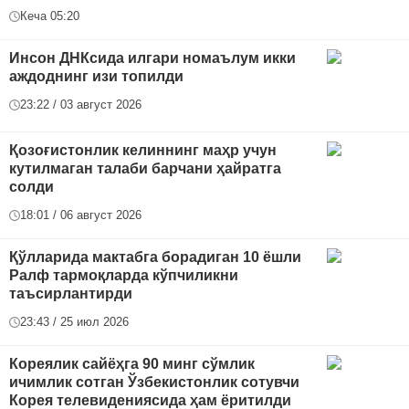
Кеча 05:20
Инсон ДНКсида илгари номаълум икки
аждоднинг изи топилди
23:22 / 03 август 2026
Қозоғистонлик келиннинг маҳр учун
кутилмаган талаби барчани ҳайратга
солди
18:01 / 06 август 2026
Қўлларида мактабга борадиган 10 ёшли
Ралф тармоқларда кўпчиликни
таъсирлантирди
23:43 / 25 июл 2026
Кореялик сайёҳга 90 минг сўмлик
ичимлик сотган Ўзбекистонлик сотувчи
Корея телевидениясида ҳам ёритилди