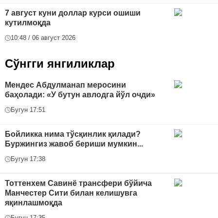
7 август куни доллар курси ошиши
кутилмоқда
10:48 / 06 август 2026
Сўнгги янгиликлар
Мендес Абдулманап меросини
баҳолади: «У бутун авлодга йўл очди»
Бугун 17:51
Бойликка нима тўсқинлик қилади?
Буржингиз жавоб бериши мумкин...
Бугун 17:38
Тоттенхем Савинё трансфери бўйича
Манчестер Сити билан келишувга
яқинлашмоқда
Бугун 17:35