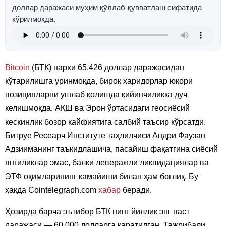
доллар даражаси муҳим қўллаб-қувватлаш сифатида
кўрилмоқда.
Bitcoin
(БТК) нархи 65,426 доллар даражасидан
кўтарилишга уринмоқда, бироқ харидорлар юқори
позицияларни ушлаб қолишда қийинчиликка дуч
келишмоқда. АҚШ ва Эрон ўртасидаги геосиёсий
кескинлик бозор кайфиятига салбий таъсир кўрсатди.
Битруе Ресеарч Институте таҳлилчиси Андри Фаузан
Адзииманинг таъкидлашича, пасайиш фақатгина сиёсий
янгиликлар эмас, балки леверажли ликвидациялар ва
ЭТФ оқимларининг камайиши билан ҳам боғлиқ. Бу
ҳақда Cointelegraph.com
хабар
беради.
Ҳозирда барча эътибор БТК нинг йиллик энг паст
даражаси — 60,000 долларга қаратилган. Тажрибали