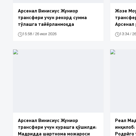
Арсенал Винисиус Жуниор
Жозе Мо
трансфери учун рекорд сумма
трансфер
тўлашга тайёрланмоқда
Арсенал 
15:58 / 26 июл 2026
13:34 / 2
Арсенал Винисиус Жуниор
Реал Ма
трансфери учун курашга қўшилди:
инқилоб:
Мадридда шартнома можароси
Родрйго 