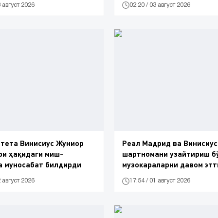
3 август 2026
02:20 / 03 август 2026
тета Винисиус Жуниор
Реал Мадрид ва Винисиу
ри ҳақидаги миш-
шартномани узайтириш б
а муносабат билдирди
музокараларни давом эт
2 август 2026
17:54 / 01 август 2026