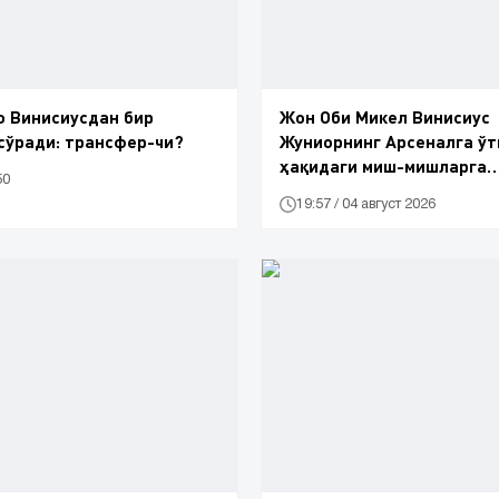
 Винисиусдан бир
Жон Оби Микел Винисиус
сўради: трансфер-чи?
Жуниорнинг Арсеналга ў
ҳақидаги миш-мишларга
50
муносабат билдирди
19:57 / 04 август 2026