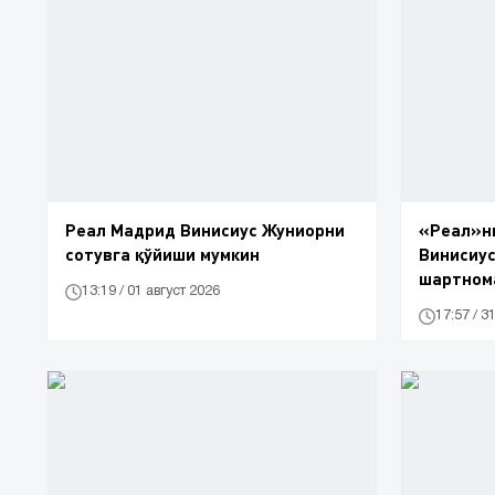
Реал Мадрид Винисиус Жуниорни
«Реал»ни
сотувга қўйиши мумкин
Винисиус
шартнома
13:19 / 01 август 2026
17:57 / 3