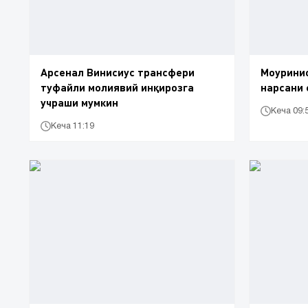
Арсенал Винисиус трансфери
Моуринио
туфайли молиявий инқирозга
нарсани 
учраши мумкин
Кеча 09:
Кеча 11:19