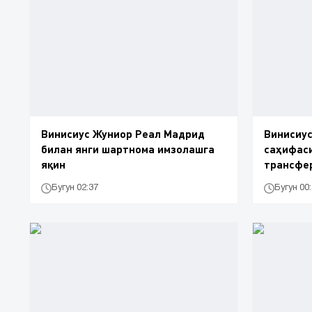
Винисиус Жуниор Реал Мадрид
Винисиус
билан янги шартнома имзолашга
саҳифаси
яқин
трансфе
келтириб
Бугун 02:37
Бугун 00