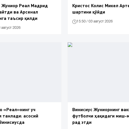
с Жуниор Реал Мадрид
Кристос Колис Микел Арт
айтди ва Арсенал
шартини қўйди
ига таъсир қилди
15:50 / 03 август 2026
3 август 2026
ю «Реал»нинг уч
Винисиус Жуниорнинг ва
 танлади: асосий
футболчи ҳақидаги миш-
Винисиусда
рад этди