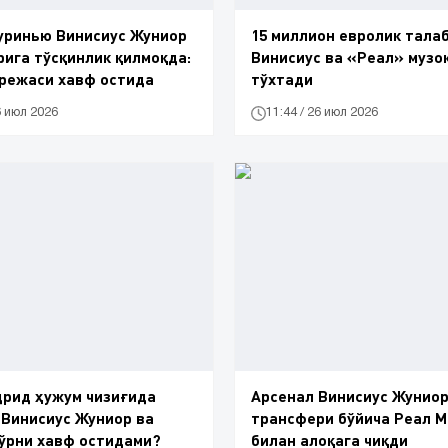
уринью Винисиус Жуниор
15 миллион евролик талаб
ига тўсқинлик қилмоқда:
Винисиус ва «Реал» музо
режаси хавф остида
тўхтади
6 июл 2026
11:44 / 26 июл 2026
дрид ҳужум чизиғида
Арсенал Винисиус Жунио
 Винисиус Жуниор ва
трансфери бўйича Реал 
ўрни хавф остидами?
билан алоқага чиқди