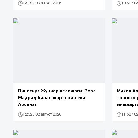
13:19 / 03 август 2026
10:51 / 0
Винисиус Жуниор келажаги: Реал
Микел Ар
Мадрид билан шартнома ёки
трансфе
Арсенал
мишларг
12:52 / 02 август 2026
11:52 / 0