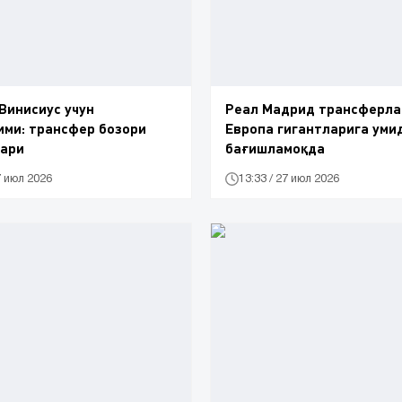
Винисиус учун
Реал Мадрид трансферла
ми: трансфер бозори
Европа гигантларига уми
лари
бағишламоқда
7 июл 2026
13:33 / 27 июл 2026