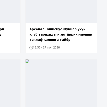
ри
Арсенал Винисиус Жуниор учун
д
клуб тарихидаги энг йирик маошни
таклиф қилишга тайёр
12:35 / 27 июл 2026