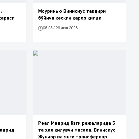
:
Моуринью Винисиус тақдири
караси
бўйича кескин қарор қилди
05:23 / 26 июл 2026
р
Реал Мадрид ёзги режаларида 5
Мадрид
та ҳал қилувчи масала: Винисиус
Жуниор ва янги трансферлар