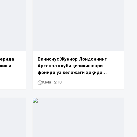
ферида
Винисиус Жуниор Лондоннинг
ашиши
Арсенал клуби қизиқишлари
фонида ўз келажаги ҳақида
гапирди
Кеча 12:10