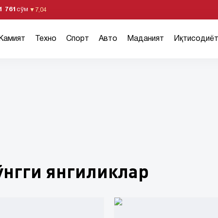
1 761
сўм
▼
7,04
Жамият
Техно
Спорт
Авто
Маданият
Иқтисодиё
ўнгги янгиликлар