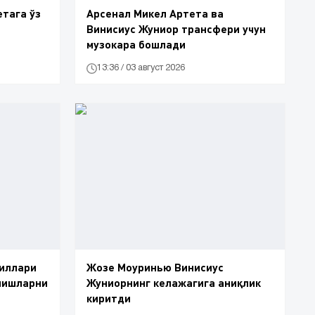
етага ўз
Арсенал Микел Артета ва
Винисиус Жуниор трансфери учун
музокара бошлади
13:36 / 03 август 2026
киллари
Жозе Моуринью Винисиус
мишларни
Жуниорнинг келажагига аниқлик
киритди