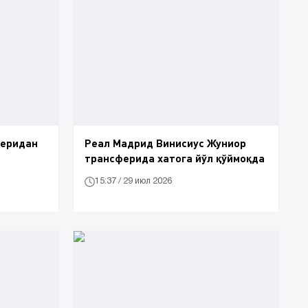
феридан
Реал Мадрид Винисиус Жуниор
трансферида хатога йўл қўймоқда
15:37 / 29 июл 2026