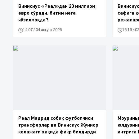
Винисиус «Реал»дан 20 миллион
Винисиу
евро сўради: битим нега
сафига қ
чўзилмоқда?
режалар
14:07 / 04 август 2026
16:19 / 0
Реал Мадрид собиқ футболчиси
Моуринь
трансферлар ва Винисиус Жуниор
юлдузини
келажаги ҳақида фикр билдирди
интрига 