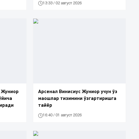
13:33 / 02 август 2026
с Жуниор
Арсенал Винисиус Жуниор учун ўз
ўйича
маошлар тизимини ўзгартиришга
тиради
тайёр
16:40 / 01 август 2026