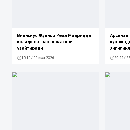
Винисиус Жуниор Реал Мадридда
Арсенал 
қолади ва шартномасини
курашади
узайтиради
янгилик
13:12 / 29 июл 2026
20:35 / 2