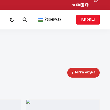
т
Ўзбекча
▾
Кириш
+
Тегга обуна