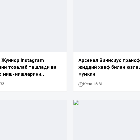
 Жуниор Instagram
Арсенал Винисиус транс
ни тозалаб ташлади ва
жиддий хавф билан юзл
р миш-мишларини
мумкин
 чиқарди
:33
Кеча 18:31