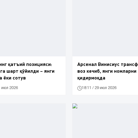
нг қатъий позицияси:
Арсенал Винисиус транс
га шарт қўйилди – янги
воз кечиб, янги номларни
 ёки сотув
қидирмоқда
1 июл 2026
18:11 / 29 июл 2026