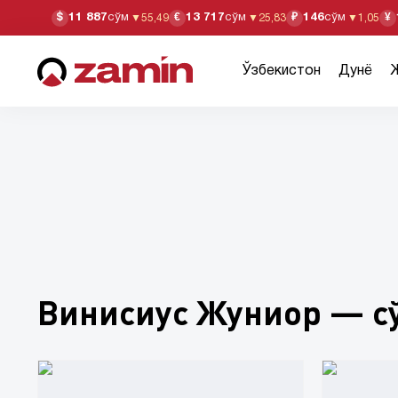
11 887
сўм
13 717
сўм
146
сўм
$
€
₽
¥
▼
55,49
▼
25,83
▼
1,05
Ўзбекистон
Дунё
Винисиус Жуниор — с