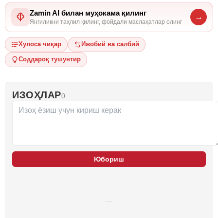
Zamin AI билан муҳокама қилинг
→
Янгиликни таҳлил қилинг, фойдали маслаҳатлар олинг
Хулоса чиқар
Ижобий ва салбий
Соддароқ тушунтир
ИЗОҲЛАР
0
Юбориш
…