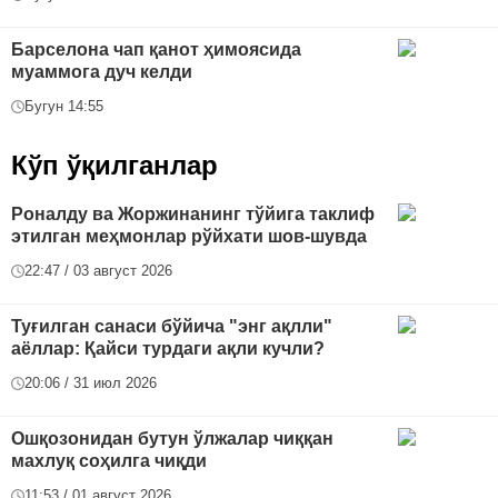
Барселона чап қанот ҳимоясида
муаммога дуч келди
Бугун 14:55
Кўп ўқилганлар
Роналду ва Жоржинанинг тўйига таклиф
этилган меҳмонлар рўйхати шов-шувда
22:47 / 03 август 2026
Туғилган санаси бўйича "энг ақлли"
аёллар: Қайси турдаги ақли кучли?
20:06 / 31 июл 2026
Ошқозонидан бутун ўлжалар чиққан
махлуқ соҳилга чиқди
11:53 / 01 август 2026