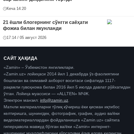
Кеча 14:20
21 ёшли блогернинг сўнгги саёҳати
фожиа билан якунланди
17:14 / 05 август 2026
САЙТ ҲАҚИДА
«Zamin» – Ўзбекистон янгиликлари.
«Zamin.uz» лойиҳаси 2014 йил 1 декабрда ўз фаолиятини
бошлаган ва оммавий ахборот воситаси сифатида 1117-
рақамли гувоҳнома билан 2016 йил 5 июлда давлат рўйхатидан
ўтган. Лойиҳа муассиси — «ALLTEN» МЧЖ.
Электрон манзил:
info@zamin.uz
.
Матнли материалларни тўлиқ кўчириш ёки қисман иқтибос
келтиришга, шунингдек, фотографик, график, аудио ва/ёки
видеоматериаллардан фойдаланишга «Zamin.uz» сайтига
гиперҳавола мавжуд бўлган ва/ёки «Zamin» интернет-
нашрининг муаллифлигини кўрсатувчи ёзув илова қилинган