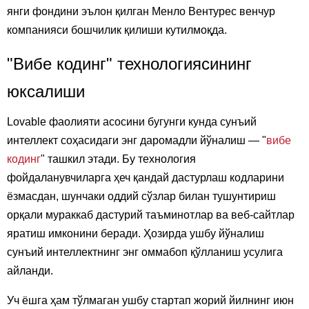
янги фондини эълон қилган Менло Вентурес венчур
компанияси бошчилик қилиши кутилмоқда.
"Вибе кодинг" технологиясининг
юксалиши
Lovable фаолияти асосини бугунги кунда сунъий
интеллект соҳасидаги энг даромадли йўналиш — "
вибе
кодинг
" ташкил этади. Бу технология
фойдаланувчиларга ҳеч қандай дастурлаш кодларини
ёзмасдан, шунчаки оддий сўзлар билан тушунтириш
орқали мураккаб дастурий таъминотлар ва веб-сайтлар
яратиш имконини беради. Ҳозирда ушбу йўналиш
сунъий интеллектнинг энг оммабоп қўлланиш усулига
айланди.
Уч ёшга ҳам тўлмаган ушбу стартап жорий йилнинг июн