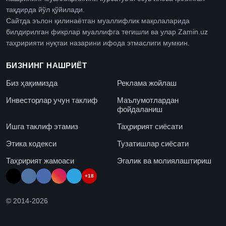
тақдирда йўл қўйилади.
Сайтда эълон қилинаётган муаллифлик мақолаларида
билдирилган фикрлар муаллифга тегишли ва улар Zamin.uz
таҳририяти нуқтаи назарини ифода этмаслиги мумкин.
БИЗНИНГ НАШРИЁТ
Биз ҳақимизда
Реклама жойлаш
Инвесторлар учун таклиф
Маълумотлардан
фойдаланиш
Ишга таклиф этамиз
Таҳририят сиёсати
Этика кодекси
Тузатишлар сиёсати
Таҳририят жамоаси
Эгалик ва молиялаштириш
+18
© 2014-
2026