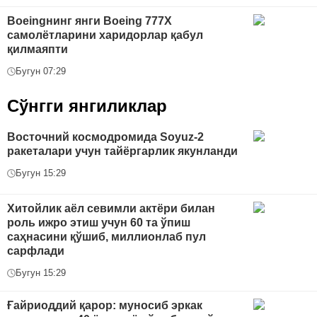
Boeingнинг янги Boeing 777X
самолётларини харидорлар қабул
қилмаяпти
Бугун 07:29
Сўнгги янгиликлар
Восточний космодромида Soyuz-2
ракеталари учун тайёргарлик якунланди
Бугун 15:29
Хитойлик аёл севимли актёри билан
роль ижро этиш учун 60 та ўпиш
саҳнасини қўшиб, миллионлаб пул
сарфлади
Бугун 15:29
Ғайриоддий қарор: муносиб эркак