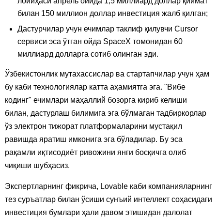
лойиҳаси апрель ойида 1,5 миллиард доллар қиймат
билан 150 миллион доллар инвестиция жалб қилган;
Дастурчилар учун ечимлар таклиф қилувчи Cursor
сервиси эса ўтган ойда SpaceX томонидан 60
миллиард долларга сотиб олинган эди.
Ўзбекистонлик мутахассислар ва стартапчилар учун ҳам
бу каби технологиялар катта аҳамиятга эга. "Вибе
кодинг" ечимлари маҳаллий бозорга кириб келиши
билан, дастурлаш билимига эга бўлмаган тадбиркорлар
ўз электрон тижорат платформаларини мустақил
равишда яратиш имконига эга бўладилар. Бу эса
рақамли иқтисодиёт ривожини янги босқичга олиб
чиқиши шубҳасиз.
Экспертларнинг фикрича, Lovable каби компанияларнинг
тез суръатлар билан ўсиши сунъий интеллект соҳасидаги
инвестиция бумлари ҳали давом этишидан далолат