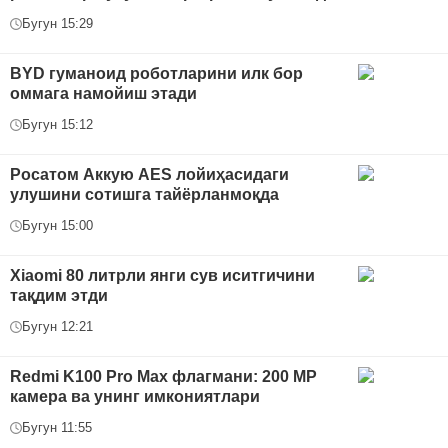
Бугун 15:29
BYD гуманоид роботларини илк бор
оммага намойиш этади
Бугун 15:12
Росатом Аккую AES лойиҳасидаги
улушини сотишга тайёрланмоқда
Бугун 15:00
Xiaomi 80 литрли янги сув иситгичини
тақдим этди
Бугун 12:21
Redmi K100 Pro Max флагмани: 200 MP
камера ва унинг имкониятлари
Бугун 11:55