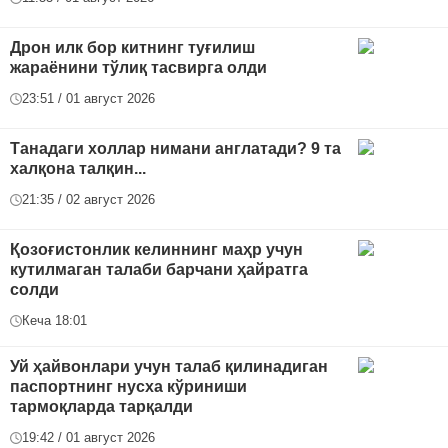
Дрон илк бор китнинг туғилиш
жараёнини тўлиқ тасвирга олди
23:51 / 01 август 2026
Танадаги холлар нимани англатади? 9 та
халқона талқин...
21:35 / 02 август 2026
Қозоғистонлик келиннинг маҳр учун
кутилмаган талаби барчани ҳайратга
солди
Кеча 18:01
Уй ҳайвонлари учун талаб қилинадиган
паспортнинг нусха кўриниши
тармоқларда тарқалди
19:42 / 01 август 2026