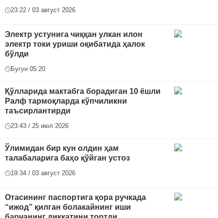
23:22 / 03 август 2026
Электр устунига чиққан улкан илон
электр токи уриши оқибатида ҳалок
бўлди
Бугун 05:20
Қўлларида мактабга борадиган 10 ёшли
Ралф тармоқларда кўпчиликни
таъсирлантирди
23:43 / 25 июл 2026
Ўлимидан бир кун олдин ҳам
талабаларига баҳо қўйган устоз
19:34 / 03 август 2026
Отасининг паспортига қора ручкада
“ижод” қилган болакайнинг иши
барчанинг диққатини тортди