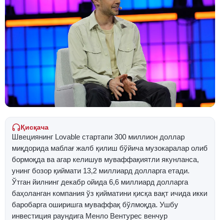
Қисқача
Швециянинг Lovable стартапи 300 миллион доллар
миқдорида маблағ жалб қилиш бўйича музокаралар олиб
бормоқда ва агар келишув муваффақиятли якунланса,
унинг бозор қиймати 13,2 миллиард долларга етади.
Ўтган йилнинг декабр ойида 6,6 миллиард долларга
баҳоланган компания ўз қийматини қисқа вақт ичида икки
баробарга оширишга муваффақ бўлмоқда. Ушбу
инвестиция раундига Менло Вентурес венчур