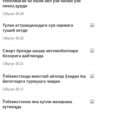
тополмаган 40 ёшли аёл ўзи билан ўзи
никоҳ қурди
Бугун 15:24
Тулки аттракциондаги сув оқимига
тушиб кетди
Бугун 15:22
Смарт бренди шаҳар автомобиллари
бозорига қайтмоқда
Бугун 15:21
Ўзбекистонда минглаб аёллар ўзидан ёш
йигитларга турмушга чиққан
Бугун 15:17
Ўзбекистонни яна кучли жазирама
кутмоқда