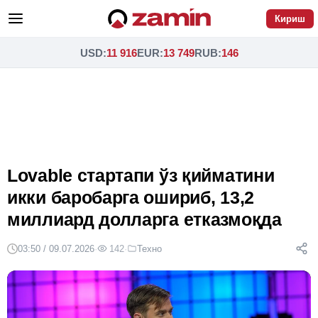
Кириш
USD
:
11 916
EUR
:
13 749
RUB
:
146
Lovable стартапи ўз қийматини
икки баробарга ошириб, 13,2
миллиард долларга етказмоқда
03:50 / 09.07.2026
·
142
·
Техно