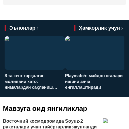
Эълонлар
Ҳамкорлик учун
8 та кенг тарқалган
Playmatch: майдон эгалари
P
молиявий хато:
ишини анча
у
нималардан сақланиш
енгиллаштиради
х
керак?
Мавзуга оид янгиликлар
Восточний космодромида Soyuz-2
ракеталари учун тайёргарлик якунланди