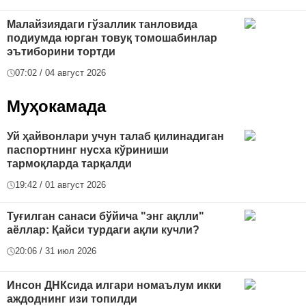
Малайзиядаги гўзаллик танловида
подиумда юрган товуқ томошабинлар
эътиборини тортди
07:02 / 04 август 2026
Муҳокамада
Уй ҳайвонлари учун талаб қилинадиган
паспортнинг нусха кўриниши
тармоқларда тарқалди
19:42 / 01 август 2026
Туғилган санаси бўйича "энг ақлли"
аёллар: Қайси турдаги ақли кучли?
20:06 / 31 июл 2026
Инсон ДНКсида илгари номаълум икки
аждоднинг изи топилди