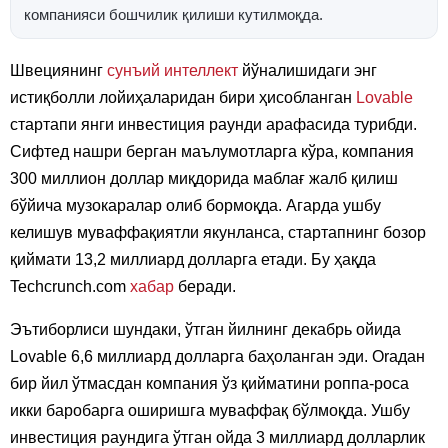
компанияси бошчилик қилиши кутилмоқда.
Швециянинг
сунъий интеллект
йўналишидаги энг
истиқболли лойиҳаларидан бири ҳисобланган
Lovable
стартапи янги инвестиция раунди арафасида турибди.
Сифтед нашри берган маълумотларга кўра, компания
300 миллион доллар миқдорида маблағ жалб қилиш
бўйича музокаралар олиб бормоқда. Агарда ушбу
келишув муваффақиятли якунланса, стартапнинг бозор
қиймати 13,2 миллиард долларга етади. Бу ҳақда
Techcrunch.com
хабар
беради.
Эътиборлиси шундаки, ўтган йилнинг декабрь ойида
Lovable 6,6 миллиард долларга баҳоланган эди. Oraдан
бир йил ўтмасдан компания ўз қийматини роппа-роса
икки баробарга оширишга муваффақ бўлмоқда. Ушбу
инвестиция раундига ўтган ойда 3 миллиард долларлик