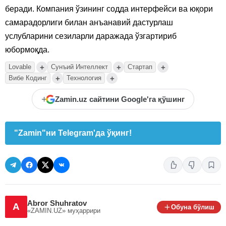
беради. Компания ўзининг содда интерфейси ва юқори
самарадорлиги билан анъанавий дастурлаш
услубларини сезиларли даражада ўзгартириб
юбормоқда.
+
+
+
Lovable
Сунъий Интеллект
Стартап
+
+
Вибе Кодинг
Технология
+
Zamin.uz сайтини Google'га қўшинг
"Zamin"ни Telegram'да ўқинг!
Abror Shuhratov
A
Обуна бўлиш
«ZAMIN.UZ»
муҳаррири