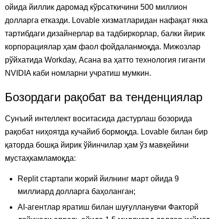
ойида йиллик даромад кўрсаткичини 500 миллион
долларга етказди. Lovable хизматларидан нафақат якка
тартибдаги дизайнерлар ва тадбиркорлар, балки йирик
корпорациялар ҳам фаол фойдаланмоқда. Мижозлар
рўйхатида Workday, Асана ва ҳатто технология гиганти
NVIDIA каби номларни учратиш мумкин.
Бозордаги рақобат ва тенденциялар
Сунъий интеллект воситасида дастурлаш бозорида
рақобат ниҳоятда кучайиб бормоқда. Lovable билан бир
қаторда бошқа йирик ўйинчилар ҳам ўз мавқейини
мустаҳкамламоқда:
Replit стартапи жорий йилнинг март ойида 9
миллиард долларга баҳоланган;
AI-агентлар яратиш билан шуғулланувчи Факторй