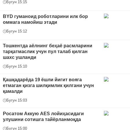
Бугун 15:15
BYD гуманоид роботларини илк бор
оммага намойиш этади
Бугун 15:12
Тошкентда аёлнинг беҳаё расмларини
тарқатмаслик учун пул талаб қилган
шахс ушланди
Бугун 15:10
Қашқадарёда 19 ёшли йигит вояга
етмаган қизга шилқимлик қилгани учун
қамалди
Бугун 15:03
Росатом Аккую AES лойиҳасидаги
улушини сотишга тайёрланмоқда
Бугун 15:00