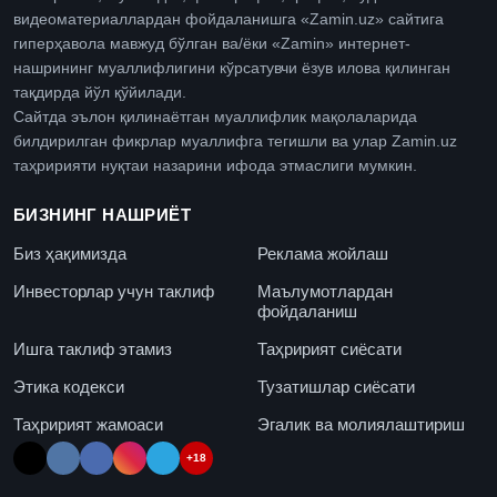
видеоматериаллардан фойдаланишга «Zamin.uz» сайтига
гиперҳавола мавжуд бўлган ва/ёки «Zamin» интернет-
нашрининг муаллифлигини кўрсатувчи ёзув илова қилинган
тақдирда йўл қўйилади.
Сайтда эълон қилинаётган муаллифлик мақолаларида
билдирилган фикрлар муаллифга тегишли ва улар Zamin.uz
таҳририяти нуқтаи назарини ифода этмаслиги мумкин.
БИЗНИНГ НАШРИЁТ
Биз ҳақимизда
Реклама жойлаш
Инвесторлар учун таклиф
Маълумотлардан
фойдаланиш
Ишга таклиф этамиз
Таҳририят сиёсати
Этика кодекси
Тузатишлар сиёсати
Таҳририят жамоаси
Эгалик ва молиялаштириш
+18