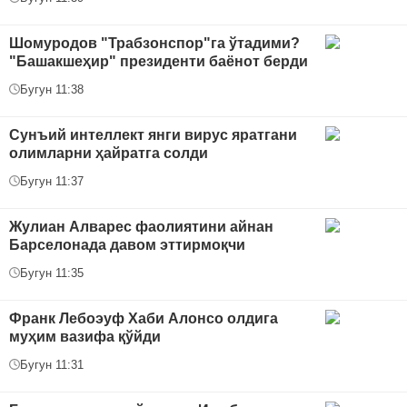
Шомуродов "Трабзонспор"га ўтадими?
"Башакшеҳир" президенти баёнот берди
Бугун 11:38
Сунъий интеллект янги вирус яратгани
олимларни ҳайратга солди
Бугун 11:37
Жулиан Алварес фаолиятини айнан
Барселонада давом эттирмоқчи
Бугун 11:35
Франк Лебоэуф Хаби Алонсо олдига
муҳим вазифа қўйди
Бугун 11:31