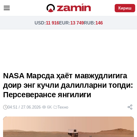
Кириш
USD
:
11 916
EUR
:
13 749
RUB
:
146
NASA Марсда ҳаёт мавжудлигига
доир энг кучли далилларни топди:
Персеверансе янгилиги
04:51 / 27.06.2026
·
6K
·
Техно