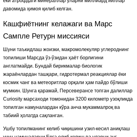
ёки атрофдаги минераллар уларни миллиард йиллар
давомида ҳимоя қилиб келган.
Кашфиётнинг келажаги ва Марс
Сампле Ретурн миссияси
Шуни таъкидлаш жоизки, макромолекуляр углероднинг
топилиши Марсда ўз-ўзидан ҳаёт борлигини
англатмайди. Бундай бирикмалар биологик
жараёнлардан ташқари, гидротермал реакциялар ёки
космик чанг ва метеоритлар орқали ҳам пайдо бўлиши
мумкин. Шунга қарамай, Персеверансе топган далиллар
Curiosity марсаходи томонидан 3200 километр узоқликда
топилган намуналардан кўра анча мукаммалроқ ва
табиий ҳолатда сақланган.
Ушбу топилманинг келиб чиқишини узил-кесил аниқлаш
учун намуналарни Ерга олиб келиш ва уларни энг