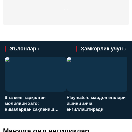
…
Эълонлар
Ҳамкорлик учун
8 та кенг тарқалган
Playmatch: майдон эгалари
P
молиявий хато:
ишини анча
у
нималардан сақланиш
енгиллаштиради
х
керак?
Мавзуга оид янгиликлар