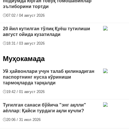
подиумда юрган товуқ томошабинлар
эътиборини тортди
07:02 / 04 август 2026
20 йил кутилган тўлиқ Қуёш тутилиши
август ойида кузатилади
18:31 / 03 август 2026
Муҳокамада
Уй ҳайвонлари учун талаб қилинадиган
паспортнинг нусха кўриниши
тармоқларда тарқалди
19:42 / 01 август 2026
Туғилган санаси бўйича "энг ақлли"
аёллар: Қайси турдаги ақли кучли?
20:06 / 31 июл 2026