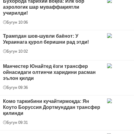
Бухорода тарихий воқеа: Илк бор
аэрологик шар муваффақиятли
учирилди!
Бугун 10:06
Трампдан шов-шувли баёнот: У
Украинага қурол беришни рад этди!
Бугун 10:02
Манчестер Юнайтед ёзги трансфер
ойнасидаги олтинчи харидини расман
эълон қилди
Бугун 09:36
Комо таркибини кучайтирмоқда: Ян
Коуто Боруссия Дортмунддан трансфер
қилинди
Бугун 09:31