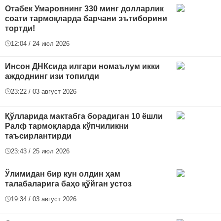
Отабек Умаровнинг 330 минг долларлик
соати тармоқларда барчани эътиборини
тортди!
12:04 / 24 июл 2026
Инсон ДНКсида илгари номаълум икки
аждоднинг изи топилди
23:22 / 03 август 2026
Қўлларида мактабга борадиган 10 ёшли
Ралф тармоқларда кўпчиликни
таъсирлантирди
23:43 / 25 июл 2026
Ўлимидан бир кун олдин ҳам
талабаларига баҳо қўйган устоз
19:34 / 03 август 2026