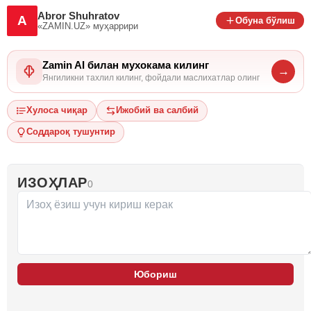
Abror Shuhratov
A
Обуна бўлиш
«ZAMIN.UZ»
муҳаррири
Zamin AI билан мухокама килинг
→
Янгиликни тахлил килинг, фойдали маслихатлар олинг
Хулоса чиқар
Ижобий ва салбий
Соддароқ тушунтир
ИЗОҲЛАР
0
Юбориш