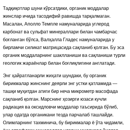
Тадқиқотлар шуни кўрсатдики, органик моддалар
жинслар ичида тасодифий равишда тарқалмаган.
Масалан, Аполло Темпле намуналарида углерод
карбонат ва сульфат минераллари билан чамбарчас
боғланган бўлса, Валҳалла Гладес намуналарида у
бирламчи силикат матрицасида сақланиб қолган. Бу эса
органик моддаларнинг шаклланиши ва сақланиши турли
геологик жараёнлар билан боғлиқлигини англатади.
Энг ҳайратланарли жиҳати шундаки, бу органик
бирикмалар жинснинг деярли энг устки қатламида —
ташқи муҳитдан атиги бир неча микрометр масофада
сақланиб қолган. Марснинг ҳозирги юзаси кучли
радиация ва оксидловчи моддалар таъсирида бўлиб,
улар одатда органикани тезда парчалаб ташлайди.
Олимларнинг тахминича, бу бирикмалар ё ўта чидамли,