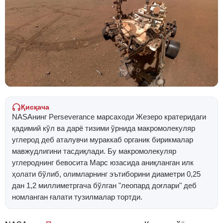
Қисқача
NASAнинг Perseverance марсаходи Жезеро кратеридаги
қадимий кўл ва дарё тизими ўрнида макромолекуляр
углерод деб аталувчи мураккаб органик бирикмалар
мавжудлигини тасдиқлади. Бу макромолекуляр
углероднинг бевосита Марс юзасида аниқланган илк
ҳолати бўлиб, олимларнинг эътиборини диаметри 0,25
дан 1,2 миллиметргача бўлган "леопард доғлари" деб
номланган ғалати тузилмалар тортди.