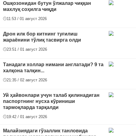
Ошқозонидан бутун ўлжалар чиққан
махлуқ соҳилга чиқди
11:53 / 01 август 2026
Дрон илк бор китнинг туғилиш
жараёнини тўлиқ тасвирга олди
23:51 / 01 август 2026
Танадаги холлар нимани англатади? 9 та
халқона талқин...
21:35 / 02 август 2026
Уй ҳайвонлари учун талаб қилинадиган
паспортнинг нусха кўриниши
тармоқларда тарқалди
19:42 / 01 август 2026
Малайзиядаги гўзаллик танловида