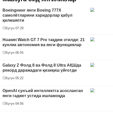
Boeingнинг янги Boeing 777X
самолётларини харидорлар қабул
қилмаяпти
Бугун 07:29
Huawei Watch GT 7 Pro тақдим этилди: 21
кунлик автономия ва янги функциялар
Бугун 06:55
Galaxy Z Фолд 8 ва Фолд 8 Ultra АҚШда
рекорд даражадаги қизиқиш уйғотди
Бугун 05:22
OpenAI сунъий интеллектга асосланган
янги гаджет устида ишламоқда
Бугун 04:56