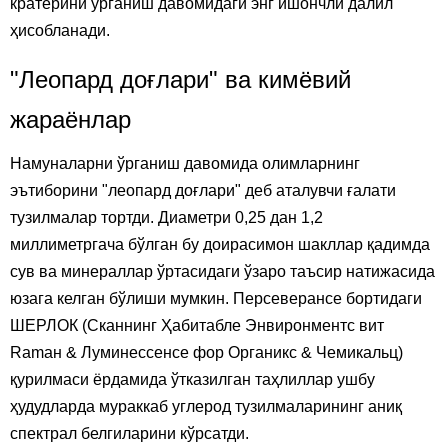
кратерини ўрганиш давомидаги энг ишончли далил
ҳисобланади.
"Леопард доғлари" ва кимёвий
жараёнлар
Намуналарни ўрганиш давомида олимларнинг
эътиборини "леопард доғлари" деб аталувчи ғалати
тузилмалар тортди. Диаметри 0,25 дан 1,2
миллиметргача бўлган бу доирасимон шакллар қадимда
сув ва минераллар ўртасидаги ўзаро таъсир натижасида
юзага келган бўлиши мумкин. Персеверансе бортидаги
ШEРЛОК (Сканнинг Ҳабитабле Энвиронментс вит
Ramан & Луминессенсе фор Органикс & Чемикальц)
қурилмаси ёрдамида ўтказилган таҳлиллар ушбу
ҳудудларда мураккаб углерод тузилмаларининг аниқ
спектрал белгиларини кўрсатди.