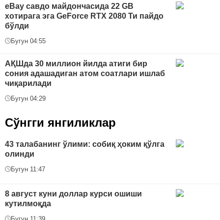
eBay савдо майдончасида 22 GB
хотирага эга GeForce RTX 2080 Ти пайдо
бўлди
Бугун 04:55
АҚШда 30 миллион йилда атиги бир
сония адашадиган атом соатлари ишлаб
чиқарилади
Бугун 04:29
Сўнгги янгиликлар
43 талабанинг ўлими: собиқ ҳоким қўлга
олинди
Бугун 11:47
8 август куни доллар курси ошиши
кутилмоқда
Бугун 11:39