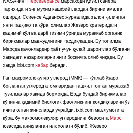
NASAнинг
Персеверансе
марсаходи Қизил сайёра
тарихидаги энг муҳим кашфиётлардан бирини амалга
оширди. Ссиенсе Адвансес журналида эълон қилинган
янги тадқиқотга кўра, олимлар Жезеро кратеридаги
қадимий кўл ва дарё тизими ўрнида мураккаб органик
бирикмалар мавжудлигини тасдиқлашди. Бу топилма
Марсда қачонлардир ҳаёт учун қулай шароитлар бўлгани
ҳақидаги назарияларни янги босқичга олиб чиқади. Бу
ҳақда Ixbt.com
хабар
беради.
Гап макромолекуляр углерод (ММК) — кўплаб ўзаро
боғланган углерод атомларидан ташкил топган мураккаб
тузилмалар ҳақида бормоқда. Ерда бундай бирикмалар
кўпинча қадимий биологик фаолликнинг қолдиқларини ўз
ичига олган жинсларда учрайди. ixbt.com маълумотига
кўра, бу макромолекуляр углероднинг бевосита
Марс
юзасида аниқланган илк ҳолати бўлиб, Жезеро