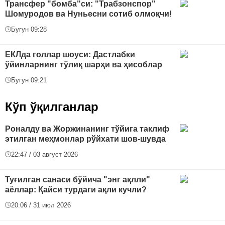
Трансфер "бомба"си: "Трабзонспор"
Шомуродов ва Нуньесни сотиб олмоқчи!
Бугун 09:28
ЕКЛда голлар шоуси: Дастлабки
ўйинларнинг тўлиқ шарҳи ва ҳисоблар
Бугун 09:21
Кўп ўқилганлар
Роналду ва Жоржинанинг тўйига таклиф
этилган меҳмонлар рўйхати шов-шувда
22:47 / 03 август 2026
Туғилган санаси бўйича "энг ақлли"
аёллар: Қайси турдаги ақли кучли?
20:06 / 31 июл 2026