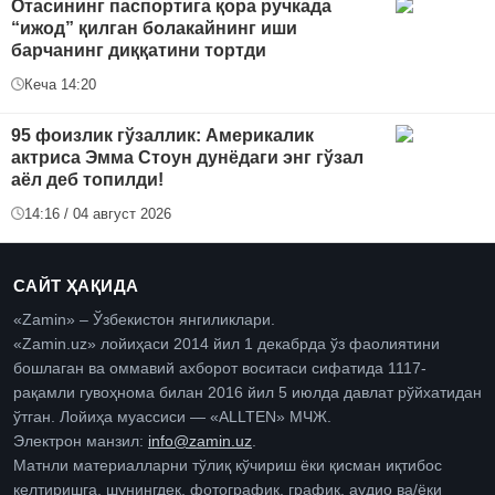
Отасининг паспортига қора ручкада
“ижод” қилган болакайнинг иши
барчанинг диққатини тортди
Кеча 14:20
95 фоизлик гўзаллик: Америкалик
актриса Эмма Стоун дунёдаги энг гўзал
аёл деб топилди!
14:16 / 04 август 2026
САЙТ ҲАҚИДА
«Zamin» – Ўзбекистон янгиликлари.
«Zamin.uz» лойиҳаси 2014 йил 1 декабрда ўз фаолиятини
бошлаган ва оммавий ахборот воситаси сифатида 1117-
рақамли гувоҳнома билан 2016 йил 5 июлда давлат рўйхатидан
ўтган. Лойиҳа муассиси — «ALLTEN» МЧЖ.
Электрон манзил:
info@zamin.uz
.
Матнли материалларни тўлиқ кўчириш ёки қисман иқтибос
келтиришга, шунингдек, фотографик, график, аудио ва/ёки