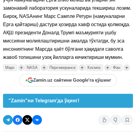
замонавий лаборатория ускуналарида текшириш лозим.
Бироқ, NASAнинг Марс Сампле Ретурн (намуналарни
Ерга қайтариш) дастури ҳозирда хавф остида қолмоқда.
АҚШ президенти Доналд Трумп маъмурияти ушбу
миссияни молиялаштиришни амалда тўхтатди, бу эса
инсониятнинг Марсда ҳаёт бўлгани ҳақидаги саволга
жавоб топишини узоқ йилларга кечиктириши мумкин.
+
+
+
+
+
Марс
NASA
Персеверансе
Космос
Фан
+
Zamin.uz сайтини Google'га қўшинг
"Zamin"ни Telegram'да ўқинг!