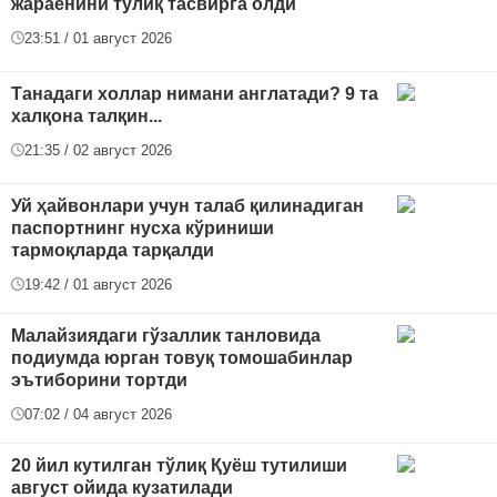
жараёнини тўлиқ тасвирга олди
23:51 / 01 август 2026
Танадаги холлар нимани англатади? 9 та
халқона талқин...
21:35 / 02 август 2026
Уй ҳайвонлари учун талаб қилинадиган
паспортнинг нусха кўриниши
тармоқларда тарқалди
19:42 / 01 август 2026
Малайзиядаги гўзаллик танловида
подиумда юрган товуқ томошабинлар
эътиборини тортди
07:02 / 04 август 2026
20 йил кутилган тўлиқ Қуёш тутилиши
август ойида кузатилади