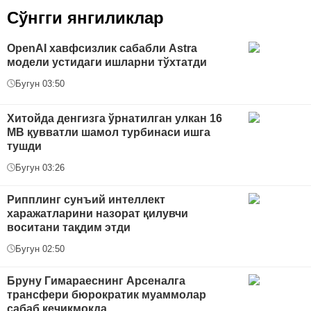
Сўнгги янгиликлар
OpenAI хавфсизлик сабабли Astra
модели устидаги ишларни тўхтатди
Бугун 03:50
Хитойда денгизга ўрнатилган улкан 16
МВ қувватли шамол турбинаси ишга
тушди
Бугун 03:26
Рипплинг сунъий интеллект
харажатларини назорат қилувчи
воситани тақдим этди
Бугун 02:50
Бруну Гимараеснинг Арсеналга
трансфери бюрократик муаммолар
сабаб кечикмоқда