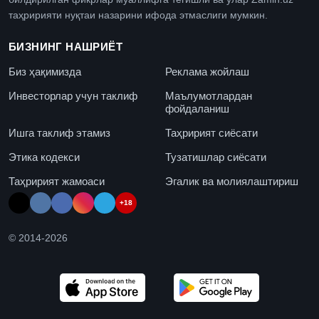
таҳририяти нуқтаи назарини ифода этмаслиги мумкин.
БИЗНИНГ НАШРИЁТ
Биз ҳақимизда
Реклама жойлаш
Инвесторлар учун таклиф
Маълумотлардан
фойдаланиш
Ишга таклиф этамиз
Таҳририят сиёсати
Этика кодекси
Тузатишлар сиёсати
Таҳририят жамоаси
Эгалик ва молиялаштириш
+18
© 2014-
2026