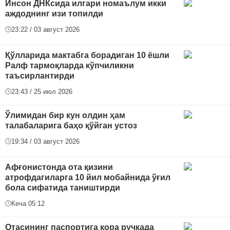
Инсон ДНКсида илгари номаълум икки
аждоднинг изи топилди
23:22 / 03 август 2026
Қўлларида мактабга борадиган 10 ёшли
Ралф тармоқларда кўпчиликни
таъсирлантирди
23:43 / 25 июл 2026
Ўлимидан бир кун олдин ҳам
талабаларига баҳо қўйган устоз
19:34 / 03 август 2026
Афғонистонда ота қизини
атрофдагиларга 10 йил мобайнида ўғил
бола сифатида таништирди
Кеча 05:12
Отасининг паспортига қора ручкада