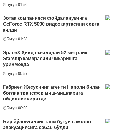
Бугун 01:50
Зотак компанияси фойдаланувчига
GeForce RTX 5090 видеокартасини совға
қилди
Бугун 01:28
SpaceX Ҳинд океанидан 52 метрлик
Starship камерасини чиқаришга
уринмоқда
Бугун 00:57
Габриел Жезуснинг агенти Наполи билан
боғлиқ трансфер миш-мишларига
ойдинлик киритди
Бугун 00:55
Бир йўловчининг гапи бутун самолёт
эвакуациясига сабаб бўлди