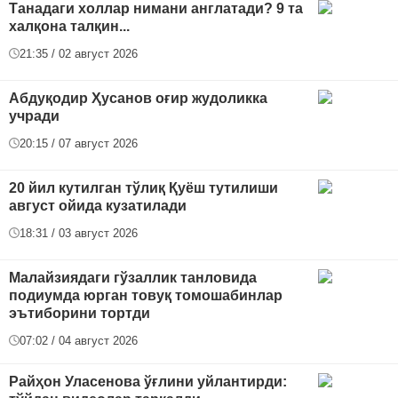
Танадаги холлар нимани англатади? 9 та
халқона талқин...
21:35 / 02 август 2026
Абдуқодир Ҳусанов оғир жудоликка
учради
20:15 / 07 август 2026
20 йил кутилган тўлиқ Қуёш тутилиши
август ойида кузатилади
18:31 / 03 август 2026
Малайзиядаги гўзаллик танловида
подиумда юрган товуқ томошабинлар
эътиборини тортди
07:02 / 04 август 2026
Райҳон Уласенова ўғлини уйлантирди: