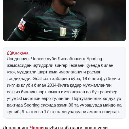
Қисқача
Лондоннинг Челси клуби Лиссабоннинг Sporting
жамоасидан иқтидорли вингер Геованй Қуенда билан
узоқ муддатли шартнома имзолаганини расман
тасдиқлади. Goal.com хабарига кўра, 19 ёшли футболчи
инглиз клуби билан 2034-йилга қадар мўлжалланган
саккиз йиллик шартномага имзо чеккан ва бу трансфер
учун 50 миллион евро тўланган. Португалиялик юлдуз ўз
вақтида Sporting сафида жами 86 та учрашувда майдонга
тушиб, 9 та гол ва 17 та голли узатмани амалга оширган.
Лондоннинг
Челси
клуби навбатдаги шов-шувли