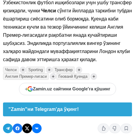
Ўзбекистонлик футбол ишқибозлари учун ушбу трансфер
қизиқарли, чунки
Челси
сўнгги йилларда таркибни тубдан
ёшартириш сиёсатини олиб бормоқда. Қуенда каби
техникаси кучли ва тезкор ўйинчининг келиши Англия
Премер-лигасидаги рақобатни янада кучайтириши
шубҳасиз. Эндиликда португалиялик вингер ўзининг
халқаро майдондаги муваффақиятларини Лондон клуби
сафида давом эттиришга ҳаракат қилади.
+
+
+
Челси
Sporting
Трансфер
+
+
Англия Премер-лигаси
Геованй Қуенда
+
Zamin.uz сайтини Google'га қўшинг
"Zamin"ни Telegram'да ўқинг!