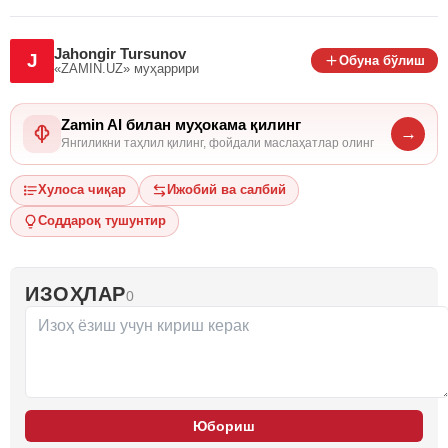
Jahongir Tursunov
J
Обуна бўлиш
«ZAMIN.UZ»
муҳаррири
Zamin AI билан муҳокама қилинг
→
Янгиликни таҳлил қилинг, фойдали маслаҳатлар олинг
Хулоса чиқар
Ижобий ва салбий
Соддароқ тушунтир
ИЗОҲЛАР
0
Юбориш