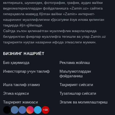
келтиришга, шунингдек, фотографик, график, аудио ва/ёки
видеоматериаллардан фойдаланишга «Zamin.uz» сайтига
гиперҳавола мавжуд бўлган ва/ёки «Zamin» интернет-
нашрининг муаллифлигини кўрсатувчи ёзув илова қилинган
тақдирда йўл қўйилади.
Сайтда эълон қилинаётган муаллифлик мақолаларида
билдирилган фикрлар муаллифга тегишли ва улар Zamin.uz
таҳририяти нуқтаи назарини ифода этмаслиги мумкин.
БИЗНИНГ НАШРИЁТ
Биз ҳақимизда
Реклама жойлаш
Инвесторлар учун таклиф
Маълумотлардан
фойдаланиш
Ишга таклиф этамиз
Таҳририят сиёсати
Этика кодекси
Тузатишлар сиёсати
Таҳририят жамоаси
Эгалик ва молиялаштириш
+18