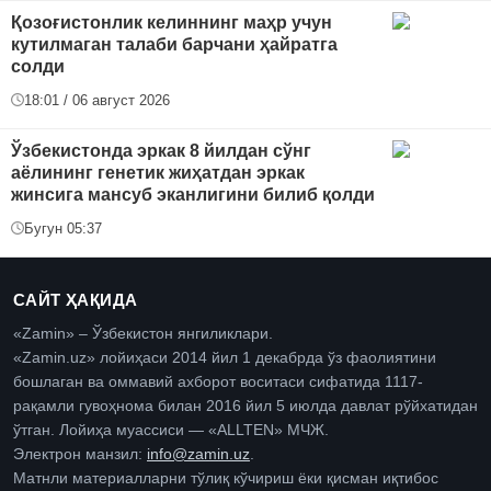
Қозоғистонлик келиннинг маҳр учун
кутилмаган талаби барчани ҳайратга
солди
18:01 / 06 август 2026
Ўзбекистонда эркак 8 йилдан сўнг
аёлининг генетик жиҳатдан эркак
жинсига мансуб эканлигини билиб қолди
Бугун 05:37
САЙТ ҲАҚИДА
«Zamin» – Ўзбекистон янгиликлари.
«Zamin.uz» лойиҳаси 2014 йил 1 декабрда ўз фаолиятини
бошлаган ва оммавий ахборот воситаси сифатида 1117-
рақамли гувоҳнома билан 2016 йил 5 июлда давлат рўйхатидан
ўтган. Лойиҳа муассиси — «ALLTEN» МЧЖ.
Электрон манзил:
info@zamin.uz
.
Матнли материалларни тўлиқ кўчириш ёки қисман иқтибос