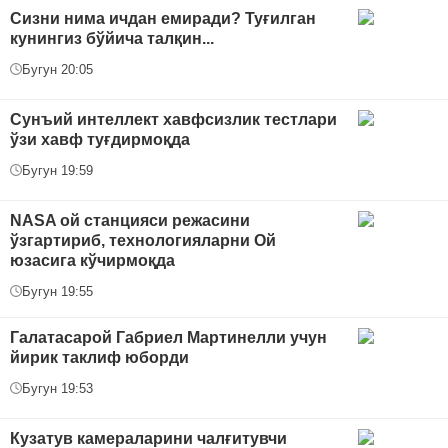
Сизни нима ичдан емиради? Туғилган
кунингиз бўйича талқин...
Бугун 20:05
Сунъий интеллект хавфсизлик тестлари
ўзи хавф туғдирмоқда
Бугун 19:59
NASA ой станцияси режасини
ўзгартириб, технологияларни Ой
юзасига кўчирмоқда
Бугун 19:55
Галатасарой Габриел Мартинелли учун
йирик таклиф юборди
Бугун 19:53
Кузатув камераларини чалғитувчи