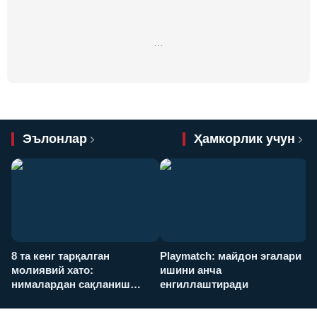
…
Эълонлар
Ҳамкорлик учун
8 та кенг тарқалган
Playmatch: майдон эгалари
P
молиявий хато:
ишини анча
у
нималардан сақланиш
енгиллаштиради
х
керак?