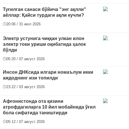
Туғилган санаси бўйича "энг ақлли"
аёллар: Қайси турдаги ақли кучли?
20:06 / 31 июл 2026
Электр устунига чиққан улкан илон
электр токи уриши оқибатида ҳалок
бўлди
05:20 / 07 август 2026
Инсон ДНКсида илгари номаълум икки
аждоднинг изи топилди
23:22 / 03 август 2026
Афғонистонда ота қизини
атрофдагиларга 10 йил мобайнида ўғил
бола сифатида таништирди
05:12 / 07 август 2026