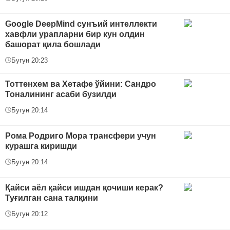
Google DeepMind сунъий интеллекти
хавфли урапларни бир кун олдин
башорат қила бошлади
Бугун 20:23
Тоттенхем ва Хетафе ўйини: Сандро
Тоналининг асаби бузилди
Бугун 20:14
Рома Родриго Мора трансфери учун
курашга киришди
Бугун 20:14
Қайси аёл қайси ишдан қочиши керак?
Туғилган сана талқини
Бугун 20:12