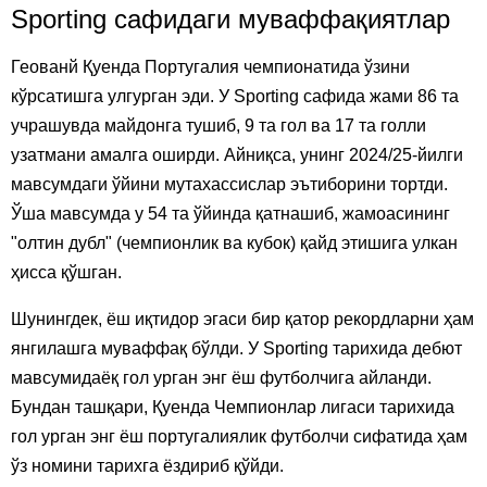
Sporting сафидаги муваффақиятлар
Геованй Қуенда Португалия чемпионатида ўзини
кўрсатишга улгурган эди. У Sporting сафида жами 86 та
учрашувда майдонга тушиб, 9 та гол ва 17 та голли
узатмани амалга оширди. Айниқса, унинг 2024/25-йилги
мавсумдаги ўйини мутахассислар эътиборини тортди.
Ўша мавсумда у 54 та ўйинда қатнашиб, жамоасининг
"олтин дубл" (чемпионлик ва кубок) қайд этишига улкан
ҳисса қўшган.
Шунингдек, ёш иқтидор эгаси бир қатор рекордларни ҳам
янгилашга муваффақ бўлди. У Sporting тарихида дебют
мавсумидаёқ гол урган энг ёш футболчига айланди.
Бундан ташқари, Қуенда Чемпионлар лигаси тарихида
гол урган энг ёш португалиялик футболчи сифатида ҳам
ўз номини тарихга ёздириб қўйди.