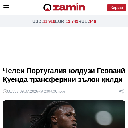
Кириш
USD
:
11 916
EUR
:
13 749
RUB
:
146
Челси Португалия юлдузи Геованй
Қуенда трансферини эълон қилди
00:33 / 09.07.2026
·
230
·
Спорт