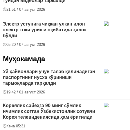
тўйдан видеолар тарқалди
21:51 / 07 август 2026
Электр устунига чиққан улкан илон
электр токи уриши оқибатида ҳалок
бўлди
05:20 / 07 август 2026
Муҳокамада
Уй ҳайвонлари учун талаб қилинадиган
паспортнинг нусха кўриниши
тармоқларда тарқалди
19:42 / 01 август 2026
Кореялик сайёҳга 90 минг сўмлик
ичимлик сотган Ўзбекистонлик сотувчи
Корея телевидениясида ҳам ёритилди
Кеча 05:31