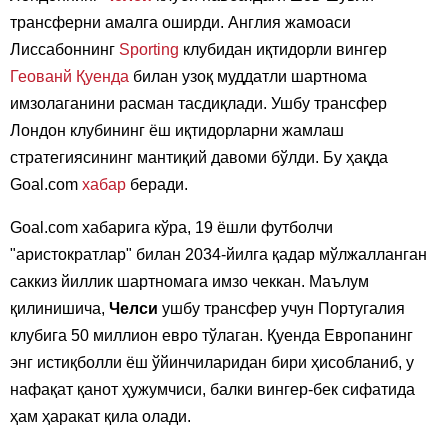
трансферни амалга оширди. Англия жамоаси
Лиссабоннинг
Sporting
клубидан иқтидорли вингер
Геованй Қуенда
билан узоқ муддатли шартнома
имзолаганини расман тасдиқлади. Ушбу трансфер
Лондон клубининг ёш иқтидорларни жамлаш
стратегиясининг мантиқий давоми бўлди. Бу ҳақда
Goal.com
хабар
беради.
Goal.com хабарига кўра, 19 ёшли футболчи
"аристократлар" билан 2034-йилга қадар мўлжалланган
саккиз йиллик шартномага имзо чеккан. Маълум
қилинишича,
Челси
ушбу трансфер учун Португалия
клубига 50 миллион евро тўлаган. Қуенда Европанинг
энг истиқболли ёш ўйинчиларидан бири ҳисобланиб, у
нафақат қанот ҳужумчиси, балки вингер-бек сифатида
ҳам ҳаракат қила олади.