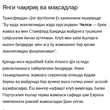
Янги чақириқ ва мақсадлар
Трансфердан сўнг футболчи ўз ҳаяжонини яширмади:
"Бу ерда эканлигимдан жуда хурсандман.
Челси
— буюк
жамоа ва мен Стамфорд Бриджда майдонга тушишни
сабрсизлик билан кутяпман. Клуб мен каби ёшларга
ишонч билдирди, мен эса бу жамоанинг бир қисми
эканлигимдан фахрланаман".
Қуенда янги мураббий Хаби Алонсо қўл остида
ривожланишга тайёрлигини билдирди. Унинг
таъкидлашича, жамоага совринлар ютишда ёрдам
бериш ва майдонда бор кучини ишга солиш унинг асосий
вазифасидир. Ёш вингер нафақат клуб миқёсида, балки
Португалия ёшлар терма жамоаси сафида ҳам Европа
чемпионати рамзий жамоасидан ўрин олган.