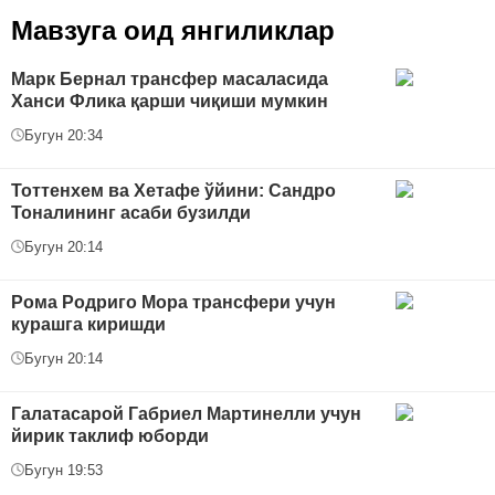
Мавзуга оид янгиликлар
Марк Бернал трансфер масаласида
Ханси Флика қарши чиқиши мумкин
Бугун 20:34
Тоттенхем ва Хетафе ўйини: Сандро
Тоналининг асаби бузилди
Бугун 20:14
Рома Родриго Мора трансфери учун
курашга киришди
Бугун 20:14
Галатасарой Габриел Мартинелли учун
йирик таклиф юборди
Бугун 19:53