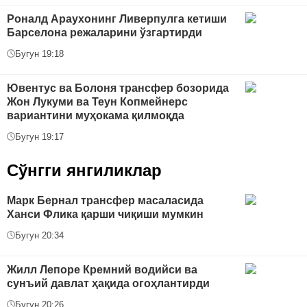
Роналд Араухонинг Ливерпулга кетиши
Барселона режаларини ўзгартирди
Бугун 19:18
Ювентус ва Болоня трансфер бозорида
Жон Лукуми ва Теун Копмейнерс
вариантини муҳокама қилмоқда
Бугун 19:17
Сўнгги янгиликлар
Марк Бернал трансфер масаласида
Ханси Флика қарши чиқиши мумкин
Бугун 20:34
Жилл Лепоре Кремний водийси ва
сунъий давлат ҳақида огоҳлантирди
Бугун 20:26