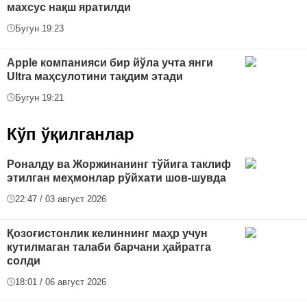
махсус нақш яратилди
Бугун 19:23
Apple компанияси бир йўла учта янги
Ultra маҳсулотини тақдим этади
Бугун 19:21
Кўп ўқилганлар
Роналду ва Жоржинанинг тўйига таклиф
этилган меҳмонлар рўйхати шов-шувда
22:47 / 03 август 2026
Қозоғистонлик келиннинг маҳр учун
кутилмаган талаби барчани ҳайратга
солди
18:01 / 06 август 2026