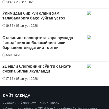
23:43 / 25 июл 2026
Ўлимидан бир кун олдин ҳам
талабаларига баҳо қўйган устоз
19:34 / 03 август 2026
Отасининг паспортига қора ручкада
“ижод” қилган болакайнинг иши
барчанинг диққатини тортди
Кеча 14:20
21 ёшли блогернинг сўнгги саёҳати
фожиа билан якунланди
17:14 / 05 август 2026
САЙТ ҲАҚИДА
«Zamin» – Ўзбекистон янгиликлари.
«Zamin.uz» лойиҳаси 2014 йил 1 декабрда ўз фаолиятини