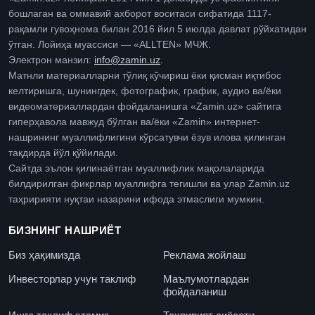
бошлаган ва оммавий ахборот воситаси сифатида 1117-
рақамли гувоҳнома билан 2016 йил 5 июлда давлат рўйхатидан
ўтган. Лойиҳа муассиси — «ALLTEN» МЧЖ.
Электрон манзил:
info@zamin.uz
.
Матнли материалларни тўлиқ кўчириш ёки қисман иқтибос
келтиришга, шунингдек, фотографик, график, аудио ва/ёки
видеоматериаллардан фойдаланишга «Zamin.uz» сайтига
гиперҳавола мавжуд бўлган ва/ёки «Zamin» интернет-
нашрининг муаллифлигини кўрсатувчи ёзув илова қилинган
тақдирда йўл қўйилади.
Сайтда эълон қилинаётган муаллифлик мақолаларида
билдирилган фикрлар муаллифга тегишли ва улар Zamin.uz
таҳририяти нуқтаи назарини ифода этмаслиги мумкин.
БИЗНИНГ НАШРИЁТ
Биз ҳақимизда
Реклама жойлаш
Инвесторлар учун таклиф
Маълумотлардан
фойдаланиш