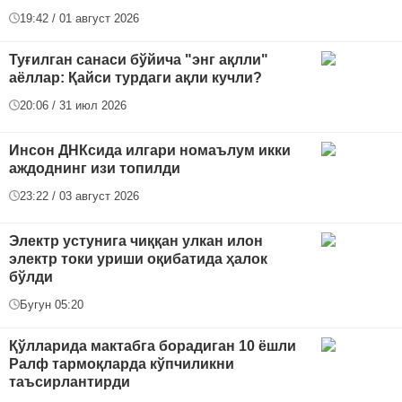
19:42 / 01 август 2026
Туғилган санаси бўйича "энг ақлли"
аёллар: Қайси турдаги ақли кучли?
20:06 / 31 июл 2026
Инсон ДНКсида илгари номаълум икки
аждоднинг изи топилди
23:22 / 03 август 2026
Электр устунига чиққан улкан илон
электр токи уриши оқибатида ҳалок
бўлди
Бугун 05:20
Қўлларида мактабга борадиган 10 ёшли
Ралф тармоқларда кўпчиликни
таъсирлантирди