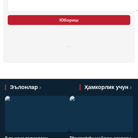
Юбориш
…
Эълонлар
Ҳамкорлик учун