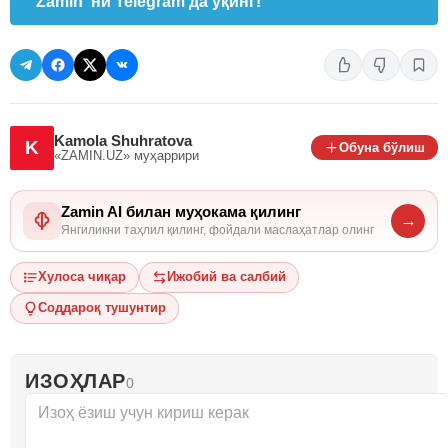
"Zamin"ни Telegram'да ўқинг!
Kamola Shuhratova
K
Обуна бўлиш
«ZAMIN.UZ»
муҳаррири
Zamin AI билан муҳокама қилинг
→
Янгиликни таҳлил қилинг, фойдали маслаҳатлар олинг
Хулоса чиқар
Ижобий ва салбий
Соддароқ тушунтир
ИЗОҲЛАР
0