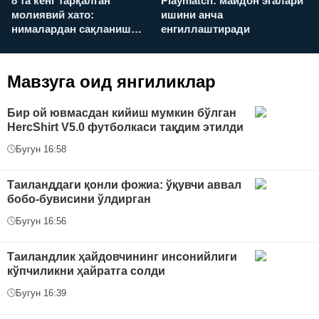
8 та кенг тарқалган
Playmatch: майдон эгалари
P
молиявий хато:
ишини анча
у
нималардан сақланиш
енгиллаштиради
х
керак?
Мавзуга оид янгиликлар
Бир ой ювмасдан кийиш мумкин бўлган
HercShirt V5.0 футболкаси тақдим этилди
Бугун 16:58
Таиланддаги қонли фожиа: ўқувчи аввал
бобо-бувисини ўлдирган
Бугун 16:56
Таиландлик ҳайдовчининг инсонийлиги
кўпчиликни ҳайратга солди
Бугун 16:39