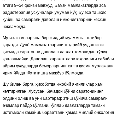
атиги 9–54 фоизи мавжуд. Баъзи мамлакатларда эса
радиотерапия ускуналари умуман йўқ. Бу эса ташхис
қўйиш ва самарали даволаш имкониятларини кескин
чекламоқда.
Мутахассислар яна бир жиддий муаммога эътибор
қаратди. Дунё мамлакатларининг қарийб учдан икки
қисмида саратонни даволаш давлат томонидан тўлиқ
қопланмайди. Даволаш харажатлари юқорилиги сабабли
айрим ҳудудларда беморларнинг катта қисми муолажани
ярим йўлда тўхтатишга мажбур бўлмоқда.
Шу билан бирга, ҳисоботда ижобий янгиликлар ҳам
келтирилган. Хусусан, бачадон бўйни саратонининг
олдини олиш ва уни бартараф этиш бўйича самарали
ечимлар пайдо бўлгани, кўплаб давлатларда тамаки
истеъмоли камайиб бораётгани ҳамда миллий онкология