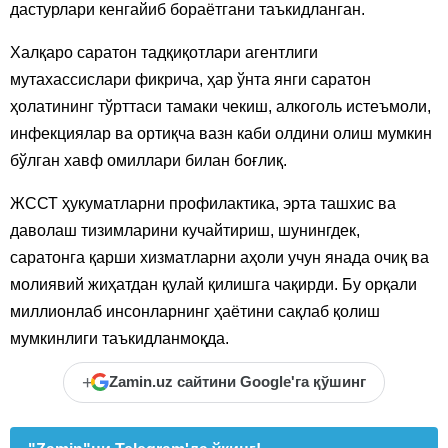
дастурлари кенгайиб бораётгани таъкидланган.
Халқаро саратон тадқиқотлари агентлиги
мутахассислари фикрича, ҳар ўнта янги саратон
ҳолатининг тўрттаси тамаки чекиш, алкоголь истеъмоли,
инфекциялар ва ортиқча вазн каби олдини олиш мумкин
бўлган хавф омиллари билан боғлиқ.
ЖССТ ҳукуматларни профилактика, эрта ташхис ва
даволаш тизимларини кучайтириш, шунингдек,
саратонга қарши хизматларни аҳоли учун янада очиқ ва
молиявий жиҳатдан қулай қилишга чақирди. Бу орқали
миллионлаб инсонларнинг ҳаётини сақлаб қолиш
мумкинлиги таъкидланмоқда.
+
Zamin.uz сайтини Google'га қўшинг