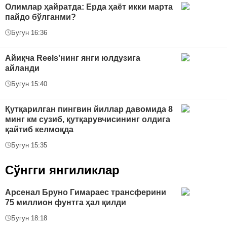
Олимлар ҳайратда: Ерда ҳаёт икки марта
пайдо бўлганми?
Бугун 16:36
Айиқча Reels'нинг янги юлдузига
айланди
Бугун 15:40
Қутқарилган пингвин йиллар давомида 8
минг км сузиб, қутқарувчисининг олдига
қайтиб келмоқда
Бугун 15:35
Сўнгги янгиликлар
Арсенал Бруно Гимараес трансферини
75 миллион фунтга ҳал қилди
Бугун 18:18