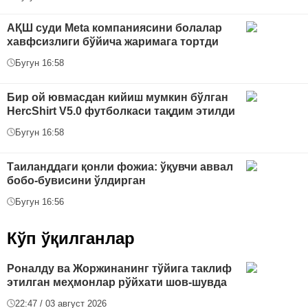
АҚШ суди Meta компаниясини болалар
хавфсизлиги бўйича жаримага тортди
Бугун 16:58
Бир ой ювмасдан кийиш мумкин бўлган
HercShirt V5.0 футболкаси тақдим этилди
Бугун 16:58
Таиланддаги қонли фожиа: ўқувчи аввал
бобо-бувисини ўлдирган
Бугун 16:56
Кўп ўқилганлар
Роналду ва Жоржинанинг тўйига таклиф
этилган меҳмонлар рўйхати шов-шувда
22:47 / 03 август 2026