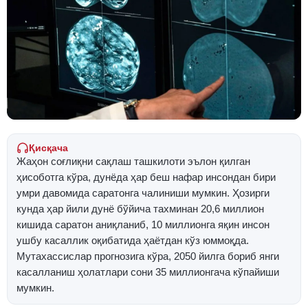
Қисқача
Жаҳон соғлиқни сақлаш ташкилоти эълон қилган
ҳисоботга кўра, дунёда ҳар беш нафар инсондан бири
умри давомида саратонга чалиниши мумкин. Ҳозирги
кунда ҳар йили дунё бўйича тахминан 20,6 миллион
кишида саратон аниқланиб, 10 миллионга яқин инсон
ушбу касаллик оқибатида ҳаётдан кўз юммоқда.
Мутахассислар прогнозига кўра, 2050 йилга бориб янги
касалланиш ҳолатлари сони 35 миллионгача кўпайиши
мумкин.