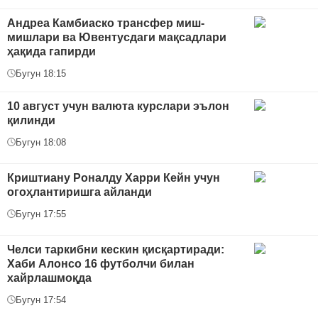
Андреа Камбиаско трансфер миш-
мишлари ва Ювентусдаги мақсадлари
ҳақида гапирди
Бугун 18:15
10 август учун валюта курслари эълон
қилинди
Бугун 18:08
Криштиану Роналду Харри Кейн учун
огоҳлантиришга айланди
Бугун 17:55
Челси таркибни кескин қисқартиради:
Хаби Алонсо 16 футболчи билан
хайрлашмоқда
Бугун 17:54