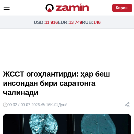
Кириш
USD
:
11 916
EUR
:
13 749
RUB
:
146
ЖССТ огоҳлантирди: ҳар беш
инсондан бири саратонга
чалинади
00:32 / 09.07.2026
·
16K
·
Дунё