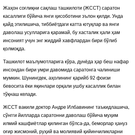
Жаҳон соғлиқни сақлаш ташкилоти (ЖССТ) саратон
касаллиги бўйича янги ҳисоботини эълон қилди. Унда
қайд этилишича, тиббиётдаги катта ютуқлар ва янги
даволаш усулларига қарамай, бу хасталик ҳали ҳам
инсоният учун энг жиддий хавфлардан бири бўлиб
қолмоқда.
Ташкилот маълумотларига кўра, дунёда ҳар беш нафар
инсондан бири умри давомида саратонга чалиниши
мумкин. Шунингдек, аҳолининг қарийб 92 фоизи
бевосита ёки яқинлари орқали ушбу касаллик билан
тўқнаш келади.
ЖССТ вакили доктор Андре Илбавининг таъкидлашича,
сўнгги йилларда саратонни даволаш бўйича муҳим
илмий кашфиётлар қилинган бўлса-да, беморлар ҳануз
оғир жисмоний, руҳий ва молиявий қийинчиликларни