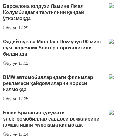
Барселона юлдузи Ламине Ямал
Колумбиядаги таътилини қандай
ўтказмоқда
Бугун 17:39
Оддий сув ва Mountain Dew учун 90 минг
сўм: кореялик блогер норозилигини
билдирди
Бугун 17:32
BMW автомобилларидаги фильмлар
рекламаси ҳайдовчиларни норози
қилмоқда
Бугун 17:25
Буюк Британия ҳукумати
электромобиллар савдоси режаларини
юмшатишни муҳокама қилмоқда
Бугун 17:24