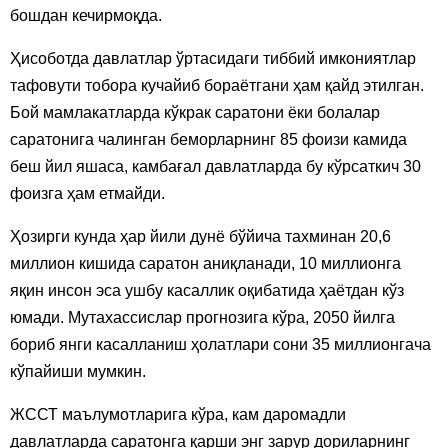
бошдан кечирмоқда.
Ҳисоботда давлатлар ўртасидаги тиббий имкониятлар
тафовути тобора кучайиб бораётгани ҳам қайд этилган.
Бой мамлакатларда кўкрак саратони ёки болалар
саратонига чалинган беморларнинг 85 фоизи камида
беш йил яшаса, камбағал давлатларда бу кўрсаткич 30
фоизга ҳам етмайди.
Ҳозирги кунда ҳар йили дунё бўйича тахминан 20,6
миллион кишида саратон аниқланади, 10 миллионга
яқин инсон эса ушбу касаллик оқибатида ҳаётдан кўз
юмади. Мутахассислар прогнозига кўра, 2050 йилга
бориб янги касалланиш ҳолатлари сони 35 миллионгача
кўпайиши мумкин.
ЖССТ маълумотларига кўра, кам даромадли
давлатларда саратонга қарши энг зарур дориларнинг