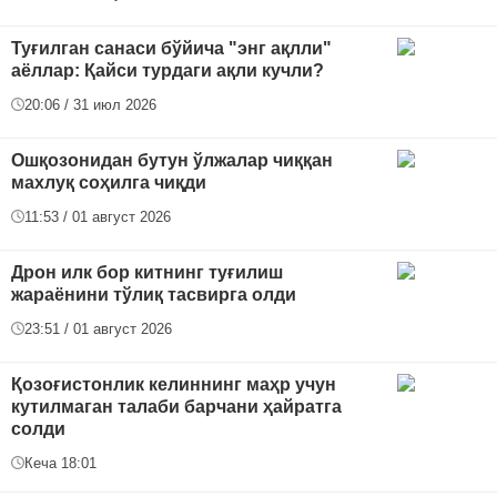
Туғилган санаси бўйича "энг ақлли"
аёллар: Қайси турдаги ақли кучли?
20:06 / 31 июл 2026
Ошқозонидан бутун ўлжалар чиққан
махлуқ соҳилга чиқди
11:53 / 01 август 2026
Дрон илк бор китнинг туғилиш
жараёнини тўлиқ тасвирга олди
23:51 / 01 август 2026
Қозоғистонлик келиннинг маҳр учун
кутилмаган талаби барчани ҳайратга
солди
Кеча 18:01