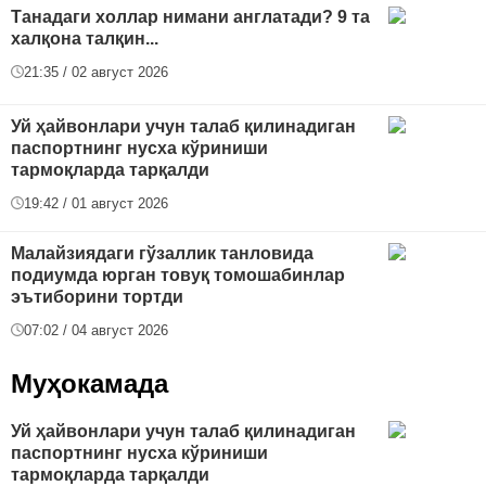
Танадаги холлар нимани англатади? 9 та
халқона талқин...
21:35 / 02 август 2026
Уй ҳайвонлари учун талаб қилинадиган
паспортнинг нусха кўриниши
тармоқларда тарқалди
19:42 / 01 август 2026
Малайзиядаги гўзаллик танловида
подиумда юрган товуқ томошабинлар
эътиборини тортди
07:02 / 04 август 2026
Муҳокамада
Уй ҳайвонлари учун талаб қилинадиган
паспортнинг нусха кўриниши
тармоқларда тарқалди