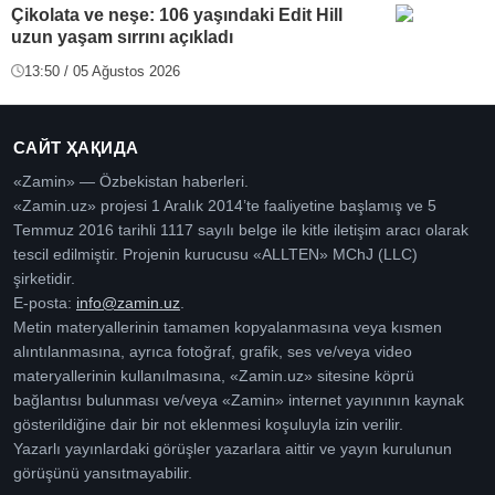
Çikolata ve neşe: 106 yaşındaki Edit Hill
uzun yaşam sırrını açıkladı
13:50 / 05 Ağustos 2026
САЙТ ҲАҚИДА
«Zamin» — Özbekistan haberleri.
«Zamin.uz» projesi 1 Aralık 2014’te faaliyetine başlamış ve 5
Temmuz 2016 tarihli 1117 sayılı belge ile kitle iletişim aracı olarak
tescil edilmiştir. Projenin kurucusu «ALLTEN» MChJ (LLC)
şirketidir.
E-posta:
info@zamin.uz
.
Metin materyallerinin tamamen kopyalanmasına veya kısmen
alıntılanmasına, ayrıca fotoğraf, grafik, ses ve/veya video
materyallerinin kullanılmasına, «Zamin.uz» sitesine köprü
bağlantısı bulunması ve/veya «Zamin» internet yayınının kaynak
gösterildiğine dair bir not eklenmesi koşuluyla izin verilir.
Yazarlı yayınlardaki görüşler yazarlara aittir ve yayın kurulunun
görüşünü yansıtmayabilir.