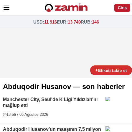
Giriş
USD
:
11 916
EUR
:
13 749
RUB
:
146
+
Etiketi takip et
Abduqodir Husanov — son haberler
Manchester City, Seul'de K Ligi Yıldızları'nı
mağlup etti
18:56 / 05 Ağustos 2026
Abduqodir Husanov’un maaşının 7,5 milyon