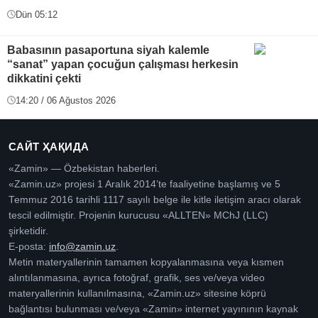
Dün 05:12
Babasının pasaportuna siyah kalemle
“sanat” yapan çocuğun çalışması herkesin
dikkatini çekti
14:20 / 06 Ağustos 2026
САЙТ ҲАҚИДА
«Zamin» — Özbekistan haberleri.
«Zamin.uz» projesi 1 Aralık 2014’te faaliyetine başlamış ve 5
Temmuz 2016 tarihli 1117 sayılı belge ile kitle iletişim aracı olarak
tescil edilmiştir. Projenin kurucusu «ALLTEN» MChJ (LLC)
şirketidir.
E-posta:
info@zamin.uz
.
Metin materyallerinin tamamen kopyalanmasına veya kısmen
alıntılanmasına, ayrıca fotoğraf, grafik, ses ve/veya video
materyallerinin kullanılmasına, «Zamin.uz» sitesine köprü
bağlantısı bulunması ve/veya «Zamin» internet yayınının kaynak