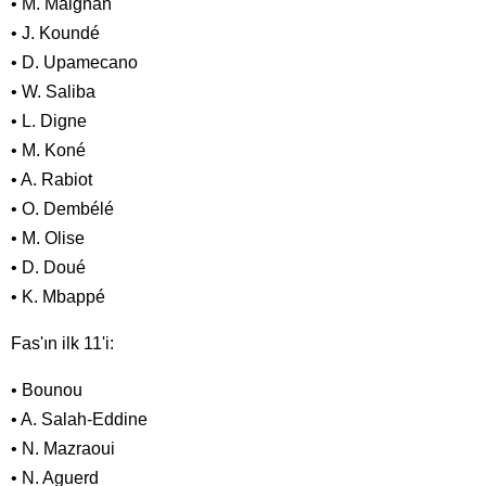
• M. Maignan
• J. Koundé
• D. Upamecano
• W. Saliba
• L. Digne
• M. Koné
• A. Rabiot
• O. Dembélé
• M. Olise
• D. Doué
• K. Mbappé
Fas'ın ilk 11'i:
• Bounou
• A. Salah-Eddine
• N. Mazraoui
• N. Aguerd