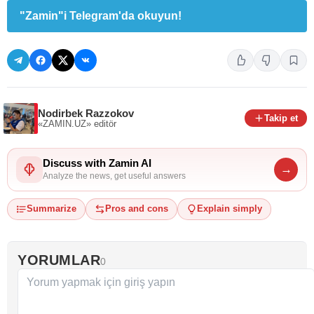
"Zamin"i Telegram'da okuyun!
Nodirbek Razzokov
Takip et
«ZAMIN.UZ»
editör
Discuss with Zamin AI
→
Analyze the news, get useful answers
Summarize
Pros and cons
Explain simply
YORUMLAR
0