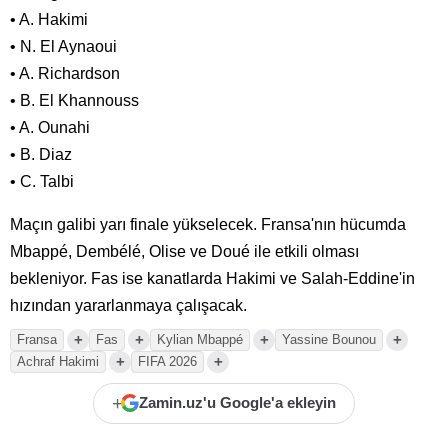
• A. Hakimi
• N. El Aynaoui
• A. Richardson
• B. El Khannouss
• A. Ounahi
• B. Diaz
• C. Talbi
Maçın galibi yarı finale yükselecek. Fransa'nın hücumda
Mbappé, Dembélé, Olise ve Doué ile etkili olması
bekleniyor. Fas ise kanatlarda Hakimi ve Salah-Eddine'in
hızından yararlanmaya çalışacak.
+
+
+
+
Fransa
Fas
Kylian Mbappé
Yassine Bounou
+
+
Achraf Hakimi
FIFA 2026
+
Zamin.uz'u Google'a ekleyin