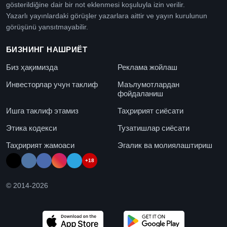
gösterildiğine dair bir not eklenmesi koşuluyla izin verilir.
Yazarlı yayınlardaki görüşler yazarlara aittir ve yayın kurulunun
görüşünü yansıtmayabilir.
БИЗНИНГ НАШРИЁТ
Биз ҳақимизда
Реклама жойлаш
Инвесторлар учун таклиф
Маълумотлардан
фойдаланиш
Ишга таклиф этамиз
Таҳририят сиёсати
Этика кодекси
Тузатишлар сиёсати
Таҳририят жамоаси
Эгалик ва молиялаштириш
+18
© 2014-
2026