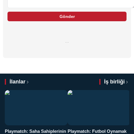
Gönder
…
İlanlar
İş birliği
Playmatch: Saha Sahiplerinin
Playmatch: Futbol Oynamak
Y