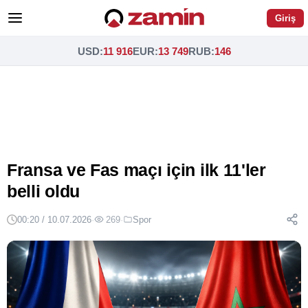
Giriş
USD
:
11 916
EUR
:
13 749
RUB
:
146
Fransa ve Fas maçı için ilk 11'ler
belli oldu
00:20 / 10.07.2026
·
269
·
Spor