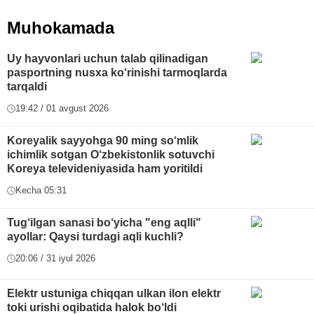
Muhokamada
Uy hayvonlari uchun talab qilinadigan
pasportning nusxa ko‘rinishi tarmoqlarda
tarqaldi
19:42 / 01 avgust 2026
Koreyalik sayyohga 90 ming so‘mlik
ichimlik sotgan O‘zbekistonlik sotuvchi
Koreya televideniyasida ham yoritildi
Kecha 05:31
Tug‘ilgan sanasi bo‘yicha "eng aqlli"
ayollar: Qaysi turdagi aqli kuchli?
20:06 / 31 iyul 2026
Elektr ustuniga chiqqan ulkan ilon elektr
toki urishi oqibatida halok bo‘ldi