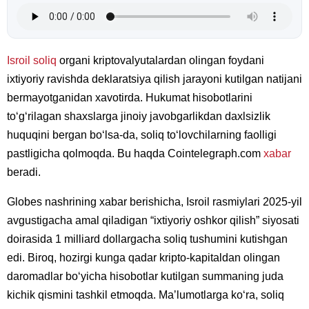
Isroil
soliq
organi kriptovalyutalardan olingan foydani
ixtiyoriy ravishda deklaratsiya qilish jarayoni kutilgan natijani
bermayotganidan xavotirda. Hukumat hisobotlarini
toʻgʻrilagan shaxslarga jinoiy javobgarlikdan daxlsizlik
huquqini bergan boʻlsa-da, soliq toʻlovchilarning faolligi
pastligicha qolmoqda. Bu haqda Cointelegraph.com
xabar
beradi.
Globes nashrining xabar berishicha, Isroil rasmiylari 2025-yil
avgustigacha amal qiladigan “ixtiyoriy oshkor qilish” siyosati
doirasida 1 milliard dollargacha soliq tushumini kutishgan
edi. Biroq, hozirgi kunga qadar kripto-kapitaldan olingan
daromadlar boʻyicha hisobotlar kutilgan summaning juda
kichik qismini tashkil etmoqda. Maʼlumotlarga koʻra, soliq