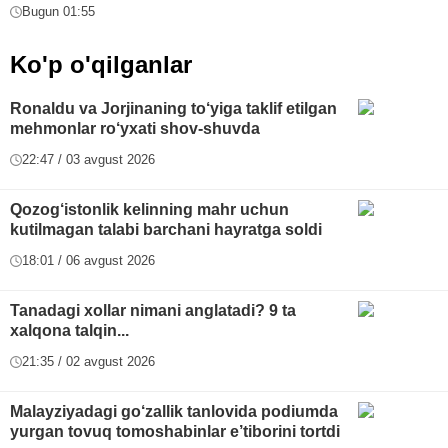
Bugun 01:55
Ko'p o'qilganlar
Ronaldu va Jorjinaning to‘yiga taklif etilgan
mehmonlar ro‘yxati shov-shuvda
22:47 / 03 avgust 2026
Qozog‘istonlik kelinning mahr uchun
kutilmagan talabi barchani hayratga soldi
18:01 / 06 avgust 2026
Tanadagi xollar nimani anglatadi? 9 ta
xalqona talqin...
21:35 / 02 avgust 2026
Malayziyadagi go‘zallik tanlovida podiumda
yurgan tovuq tomoshabinlar e’tiborini tortdi