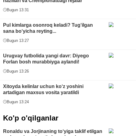
hazillari va Chempionatdagi rejalar
Bugun 13:31
Pul kimlarga osonroq keladi? Tug‘ilgan
sana bo‘yicha reyting...
Bugun 13:27
Urugvay futbolida yangi davr: Diyego
Forlan bosh murabbiyga aylandi!
Bugun 13:26
Xitoyda kelinlar uchun ko‘z yoshini
artadigan maxsus vosita yaratildi
Bugun 13:24
Ko'p o'qilganlar
Ronaldu va Jorjinaning to‘yiga taklif etilgan