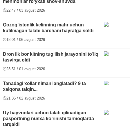
mehmonlar ro‘yxati shov-shuvda
22:47 / 03 avgust 2026
Qozog‘istonlik kelinning mahr uchun
kutilmagan talabi barchani hayratga soldi
18:01 / 06 avgust 2026
Dron ilk bor kitning tug‘ilish jarayonini to‘liq
tasvirga oldi
23:51 / 01 avgust 2026
Tanadagi xollar nimani anglatadi? 9 ta
xalqona talqin...
21:35 / 02 avgust 2026
Uy hayvonlari uchun talab qilinadigan
pasportning nusxa ko‘rinishi tarmoqlarda
tarqaldi