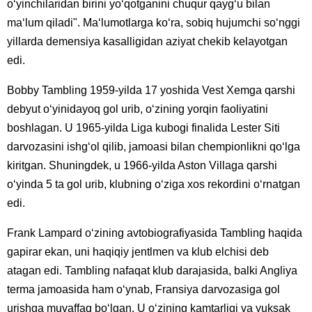
oʻyinchilaridan birini yoʻqotganini chuqur qaygʻu bilan
maʻlum qiladi". Maʻlumotlarga koʻra, sobiq hujumchi soʻnggi
yillarda demensiya kasalligidan aziyat chekib kelayotgan
edi.
Bobby Tambling 1959-yilda 17 yoshida Vest Xemga qarshi
debyut oʻyinidayoq gol urib, oʻzining yorqin faoliyatini
boshlagan. U 1965-yilda Liga kubogi finalida Lester Siti
darvozasini ishgʻol qilib, jamoasi bilan chempionlikni qoʻlga
kiritgan. Shuningdek, u 1966-yilda Aston Villaga qarshi
oʻyinda 5 ta gol urib, klubning oʻziga xos rekordini oʻrnatgan
edi.
Frank Lampard oʻzining avtobiografiyasida Tambling haqida
gapirar ekan, uni haqiqiy jentlmen va klub elchisi deb
atagan edi. Tambling nafaqat klub darajasida, balki Angliya
terma jamoasida ham oʻynab, Fransiya darvozasiga gol
urishga muvaffaq boʻlgan. U oʻzining kamtarligi va yuksak