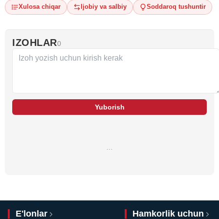
Xulosa chiqar
Ijobiy va salbiy
Soddaroq tushuntir
IZOHLAR
0
Yuborish
…
E'lonlar
Hamkorlik uchun