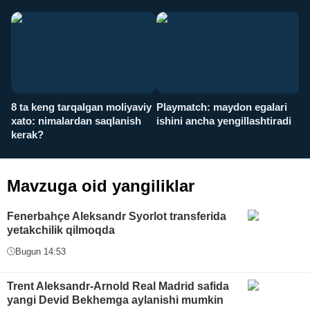
8 ta keng tarqalgan moliyaviy
Playmatch: maydon egalari
P
xato: nimalardan saqlanish
ishini ancha yengillashtiradi
u
kerak?
x
Mavzuga oid yangiliklar
Fenerbahçe Aleksandr Syorlot transferida
yetakchilik qilmoqda
Bugun 14:53
Trent Aleksandr-Arnold Real Madrid safida
yangi Devid Bekhemga aylanishi mumkin