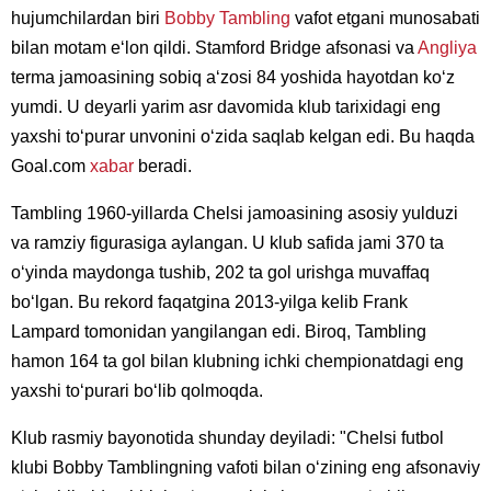
hujumchilardan biri
Bobby Tambling
vafot etgani munosabati
bilan motam eʻlon qildi. Stamford Bridge afsonasi va
Angliya
terma jamoasining sobiq aʻzosi 84 yoshida hayotdan koʻz
yumdi. U deyarli yarim asr davomida klub tarixidagi eng
yaxshi toʻpurar unvonini oʻzida saqlab kelgan edi. Bu haqda
Goal.com
xabar
beradi.
Tambling 1960-yillarda Chelsi jamoasining asosiy yulduzi
va ramziy figurasiga aylangan. U klub safida jami 370 ta
oʻyinda maydonga tushib, 202 ta gol urishga muvaffaq
boʻlgan. Bu rekord faqatgina 2013-yilga kelib Frank
Lampard tomonidan yangilangan edi. Biroq, Tambling
hamon 164 ta gol bilan klubning ichki chempionatdagi eng
yaxshi toʻpurari boʻlib qolmoqda.
Klub rasmiy bayonotida shunday deyiladi: "Chelsi futbol
klubi Bobby Tamblingning vafoti bilan oʻzining eng afsonaviy