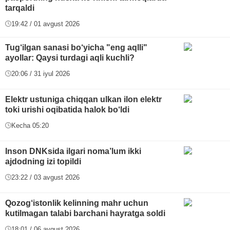
tarqaldi
19:42 / 01 avgust 2026
Tug‘ilgan sanasi bo‘yicha "eng aqlli"
ayollar: Qaysi turdagi aqli kuchli?
20:06 / 31 iyul 2026
Elektr ustuniga chiqqan ulkan ilon elektr
toki urishi oqibatida halok bo‘ldi
Kecha 05:20
Inson DNKsida ilgari noma’lum ikki
ajdodning izi topildi
23:22 / 03 avgust 2026
Qozog‘istonlik kelinning mahr uchun
kutilmagan talabi barchani hayratga soldi
18:01 / 06 avgust 2026