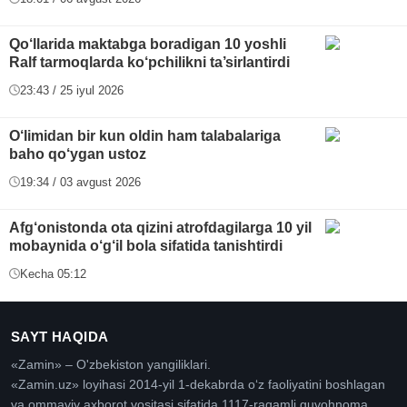
Qo‘llarida maktabga boradigan 10 yoshli
Ralf tarmoqlarda ko‘pchilikni ta’sirlantirdi
23:43 / 25 iyul 2026
O‘limidan bir kun oldin ham talabalariga
baho qo‘ygan ustoz
19:34 / 03 avgust 2026
Afg‘onistonda ota qizini atrofdagilarga 10 yil
mobaynida o‘g‘il bola sifatida tanishtirdi
Kecha 05:12
SAYT HAQIDA
«Zamin» – O'zbekiston yangiliklari.
«Zamin.uz» loyihasi 2014-yil 1-dekabrda oʻz faoliyatini boshlagan
va ommaviy axborot vositasi sifatida 1117-raqamli guvohnoma