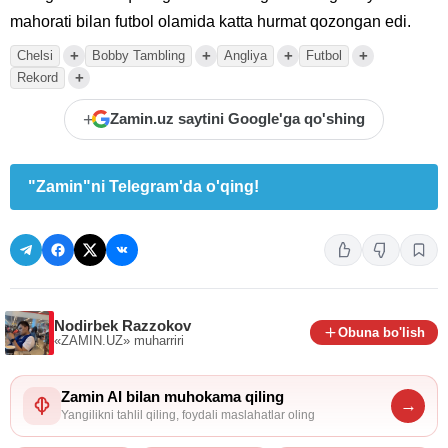
mahorati bilan futbol olamida katta hurmat qozongan edi.
+
+
+
+
Chelsi
Bobby Tambling
Angliya
Futbol
+
Rekord
+
Zamin.uz saytini Google'ga qo'shing
"Zamin"ni Telegram'da o'qing!
Nodirbek Razzokov
Obuna bo'lish
«ZAMIN.UZ»
muharriri
Zamin AI bilan muhokama qiling
→
Yangilikni tahlil qiling, foydali maslahatlar oling