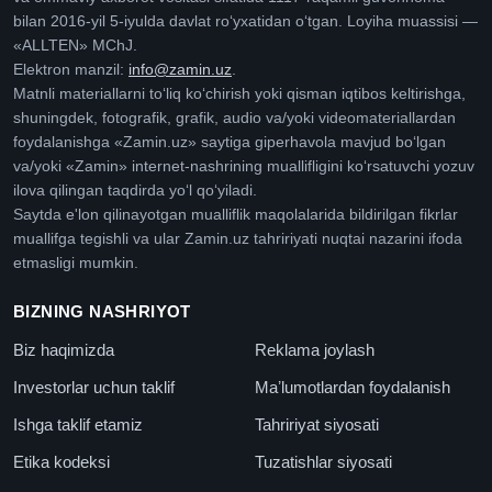
bilan 2016-yil 5-iyulda davlat roʻyxatidan oʻtgan. Loyiha muassisi —
«ALLTEN» MChJ.
Elektron manzil:
info@zamin.uz
.
Matnli materiallarni toʻliq koʻchirish yoki qisman iqtibos keltirishga,
shuningdek, fotografik, grafik, audio va/yoki videomateriallardan
foydalanishga «Zamin.uz» saytiga giperhavola mavjud boʻlgan
va/yoki «Zamin» internet-nashrining muallifligini koʻrsatuvchi yozuv
ilova qilingan taqdirda yoʻl qoʻyiladi.
Saytda e'lon qilinayotgan mualliflik maqolalarida bildirilgan fikrlar
muallifga tegishli va ular Zamin.uz tahririyati nuqtai nazarini ifoda
etmasligi mumkin.
BIZNING NASHRIYOT
Biz haqimizda
Reklama joylash
Investorlar uchun taklif
Maʼlumotlardan foydalanish
Ishga taklif etamiz
Tahririyat siyosati
Etika kodeksi
Tuzatishlar siyosati