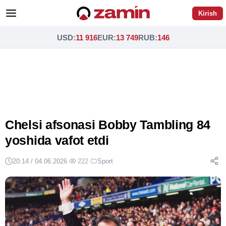
Kirish
USD
:
11 916
EUR
:
13 749
RUB
:
146
Chelsi afsonasi Bobby Tambling 84
yoshida vafot etdi
20:14 / 04.06.2026
·
222
·
Sport