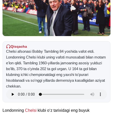
Qisqacha
Chelsi afsonasi Bobby Tambling 84 yoshida vafot etdi.
Londonning Chelsi klubi uning vafoti munosabati bilan motam
eʼlon qildi. Tambling 1960-yillarda jamoaning asosiy yulduzi
bo'lib, 370 ta o'yinda 202 ta gol urgan. U 164 ta gol bilan
klubning ichki chempionatdagi eng yaxshi to'purari
hisoblanadi va so'nggi yillarda demensiya kasalligidan aziyat
chekkan.
Londonning
Chelsi
klubi oʻz tarixidagi eng buyuk