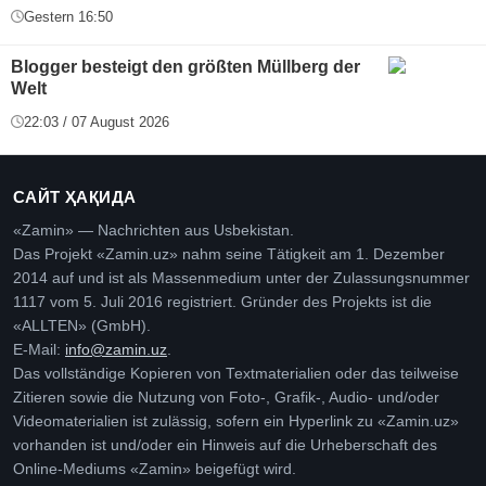
Gestern 16:50
Blogger besteigt den größten Müllberg der
Welt
22:03 / 07 August 2026
САЙТ ҲАҚИДА
«Zamin» — Nachrichten aus Usbekistan.
Das Projekt «Zamin.uz» nahm seine Tätigkeit am 1. Dezember
2014 auf und ist als Massenmedium unter der Zulassungsnummer
1117 vom 5. Juli 2016 registriert. Gründer des Projekts ist die
«ALLTEN» (GmbH).
E-Mail:
info@zamin.uz
.
Das vollständige Kopieren von Textmaterialien oder das teilweise
Zitieren sowie die Nutzung von Foto-, Grafik-, Audio- und/oder
Videomaterialien ist zulässig, sofern ein Hyperlink zu «Zamin.uz»
vorhanden ist und/oder ein Hinweis auf die Urheberschaft des
Online-Mediums «Zamin» beigefügt wird.