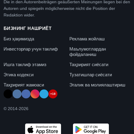
Die in den Autorenbeiträgen geäußerten Meinungen liegen bei den
Autoren und spiegeln möglicherweise nicht die Position der
Redaktion wider.
БИЗНИНГ НАШРИЁТ
Биз ҳақимизда
Реклама жойлаш
Инвесторлар учун таклиф
Маълумотлардан
фойдаланиш
Ишга таклиф этамиз
Таҳририят сиёсати
Этика кодекси
Тузатишлар сиёсати
Таҳририят жамоаси
Эгалик ва молиялаштириш
+18
© 2014-
2026