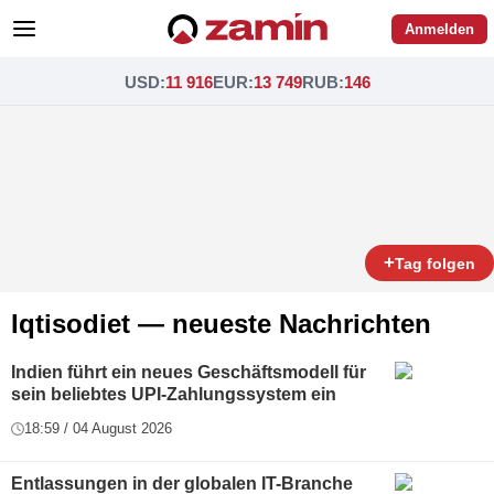
Anmelden
USD
:
11 916
EUR
:
13 749
RUB
:
146
+
Tag folgen
Iqtisodiet — neueste Nachrichten
Indien führt ein neues Geschäftsmodell für
sein beliebtes UPI-Zahlungssystem ein
18:59 / 04 August 2026
Entlassungen in der globalen IT-Branche