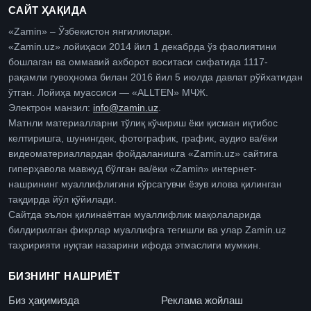
САЙТ ҲАҚИДА
«Zamin» – Ўзбекистон янгиликлари.
«Zamin.uz» лойиҳаси 2014 йил 1 декабрда ўз фаолиятини
бошлаган ва оммавий ахборот воситаси сифатида 1117-
рақамли гувоҳнома билан 2016 йил 5 июлда давлат рўйхатидан
ўтган. Лойиҳа муассиси — «ALLTEN» МЧЖ.
Электрон манзил:
info@zamin.uz
.
Матнли материалларни тўлиқ кўчириш ёки қисман иқтибос
келтиришга, шунингдек, фотографик, график, аудио ва/ёки
видеоматериаллардан фойдаланишга «Zamin.uz» сайтига
гиперҳавола мавжуд бўлган ва/ёки «Zamin» интернет-
нашрининг муаллифлигини кўрсатувчи ёзув илова қилинган
тақдирда йўл қўйилади.
Сайтда эълон қилинаётган муаллифлик мақолаларида
билдирилган фикрлар муаллифга тегишли ва улар Zamin.uz
таҳририяти нуқтаи назарини ифода этмаслиги мумкин.
БИЗНИНГ НАШРИЁТ
Биз ҳақимизда
Реклама жойлаш