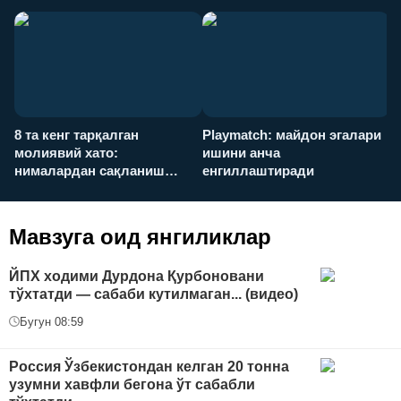
8 та кенг тарқалган
Playmatch: майдон эгалари
P
молиявий хато:
ишини анча
у
нималардан сақланиш
енгиллаштиради
х
керак?
Мавзуга оид янгиликлар
ЙПХ ходими Дурдона Қурбоновани
тўхтатди — сабаби кутилмаган... (видео)
Бугун 08:59
Россия Ўзбекистондан келган 20 тонна
узумни хавфли бегона ўт сабабли