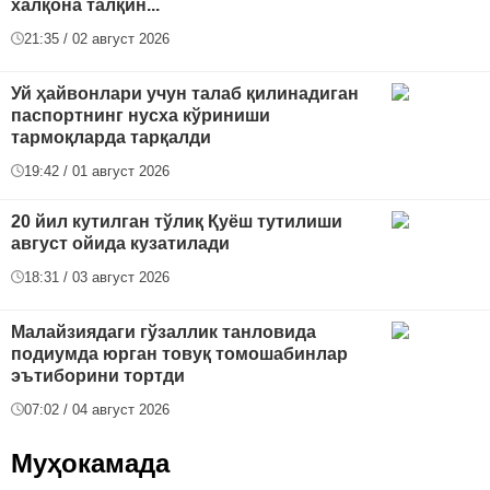
халқона талқин...
21:35 / 02 август 2026
Уй ҳайвонлари учун талаб қилинадиган
паспортнинг нусха кўриниши
тармоқларда тарқалди
19:42 / 01 август 2026
20 йил кутилган тўлиқ Қуёш тутилиши
август ойида кузатилади
18:31 / 03 август 2026
Малайзиядаги гўзаллик танловида
подиумда юрган товуқ томошабинлар
эътиборини тортди
07:02 / 04 август 2026
Муҳокамада