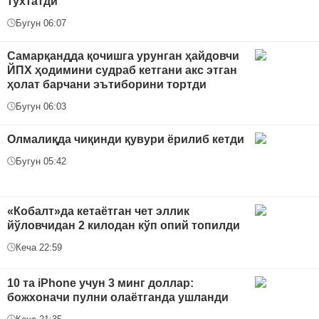
тўхтатди
Бугун 06:07
Самарқандда қочишга урунган ҳайдовчи
ЙПХ ҳодимини судраб кетгани акс этган
ҳолат барчани эътиборини тортди
Бугун 06:03
Олмалиқда чиқинди қувури ёрилиб кетди
Бугун 05:42
«Кобалт»да кетаётган чет эллик
йўловчидан 2 килодан кўп опий топилди
Кеча 22:59
10 та iPhone учун 3 минг доллар:
божхоначи пулни олаётганда ушланди