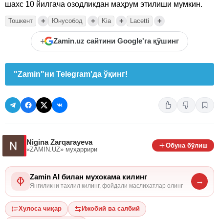
шахс 10 йилгача озодликдан маҳрум этилиши мумкин.
+
+
+
+
Тошкент
Юнусобод
Kia
Lacetti
+
Zamin.uz сайтини Google'га қўшинг
"Zamin"ни Telegram'да ўқинг!
Nigina Zarqarayeva
Обуна бўлиш
«ZAMIN.UZ»
муҳаррири
Zamin AI билан мухокама килинг
→
Янгиликни тахлил килинг, фойдали маслихатлар олинг
Хулоса чиқар
Ижобий ва салбий