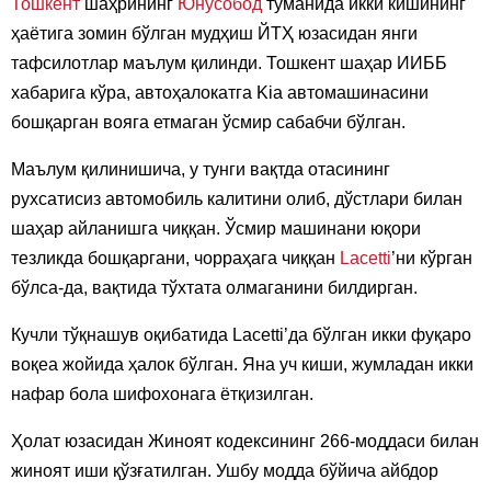
Тошкент
шаҳрининг
Юнусобод
туманида икки кишининг
ҳаётига зомин бўлган мудҳиш ЙТҲ юзасидан янги
тафсилотлар маълум қилинди. Тошкент шаҳар ИИББ
хабарига кўра, автоҳалокатга Kia автомашинасини
бошқарган вояга етмаган ўсмир сабабчи бўлган.
Маълум қилинишича, у тунги вақтда отасининг
рухсатисиз автомобиль калитини олиб, дўстлари билан
шаҳар айланишга чиққан. Ўсмир машинани юқори
тезликда бошқаргани, чорраҳага чиққан
Lacetti
’ни кўрган
бўлса-да, вақтида тўхтата олмаганини билдирган.
Кучли тўқнашув оқибатида Lacetti’да бўлган икки фуқаро
воқеа жойида ҳалок бўлган. Яна уч киши, жумладан икки
нафар бола шифохонага ётқизилган.
Ҳолат юзасидан Жиноят кодексининг 266-моддаси билан
жиноят иши қўзғатилган. Ушбу модда бўйича айбдор