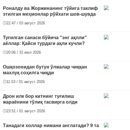
Роналду ва Жоржинанинг тўйига таклиф
этилган меҳмонлар рўйхати шов-шувда
22:47 / 03 август 2026
Туғилган санаси бўйича "энг ақлли"
аёллар: Қайси турдаги ақли кучли?
20:06 / 31 июл 2026
Ошқозонидан бутун ўлжалар чиққан
махлуқ соҳилга чиқди
11:53 / 01 август 2026
Дрон илк бор китнинг туғилиш
жараёнини тўлиқ тасвирга олди
23:51 / 01 август 2026
Танадаги холлар нимани англатади? 9 та