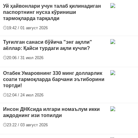
Уй ҳайвонлари учун талаб қилинадиган
паспортнинг нусха кўриниши
тармоқларда тарқалди
19:42 / 01 август 2026
Туғилган санаси бўйича "энг ақлли"
аёллар: Қайси турдаги ақли кучли?
20:06 / 31 июл 2026
Отабек Умаровнинг 330 минг долларлик
соати тармоқларда барчани эътиборини
тортди!
12:04 / 24 июл 2026
Инсон ДНКсида илгари номаълум икки
аждоднинг изи топилди
23:22 / 03 август 2026