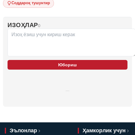
Соддароқ тушунтир
ИЗОҲЛАР
0
Юбориш
…
Эълонлар
Ҳамкорлик учун