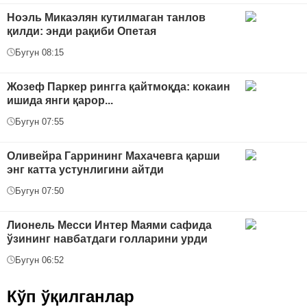
Ноэль Микаэлян кутилмаган танлов
қилди: энди рақиби Опетая
Бугун 08:15
Жозеф Паркер рингга қайтмоқда: кокаин
ишида янги қарор...
Бугун 07:55
Оливейра Гаррининг Махачевга қарши
энг катта устунлигини айтди
Бугун 07:50
Лионель Месси Интер Маями сафида
ўзининг навбатдаги голларини урди
Бугун 06:52
Кўп ўқилганлар