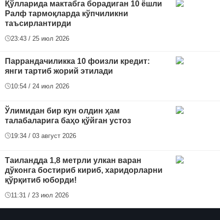
Қўлларида мактабга борадиган 10 ёшли
Ралф тармоқларда кўпчиликни
таъсирлантирди
23:43 / 25 июл 2026
Паррандачиликка 10 фоизли кредит:
янги тартиб жорий этилади
10:54 / 24 июл 2026
Ўлимидан бир кун олдин ҳам
талабаларига баҳо қўйган устоз
19:34 / 03 август 2026
Таиландда 1,8 метрли улкан варан
дўконга бостириб кириб, харидорларни
қўрқитиб юборди!
11:31 / 23 июл 2026