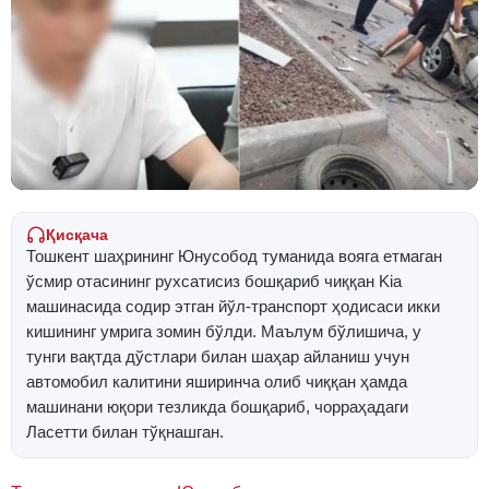
Қисқача
Тошкент шаҳрининг Юнусобод туманида вояга етмаган
ўсмир отасининг рухсатисиз бошқариб чиққан Kia
машинасида содир этган йўл-транспорт ҳодисаси икки
кишининг умрига зомин бўлди. Маълум бўлишича, у
тунги вақтда дўстлари билан шаҳар айланиш учун
автомобил калитини яширинча олиб чиққан ҳамда
машинани юқори тезликда бошқариб, чорраҳадаги
Ласетти билан тўқнашган.