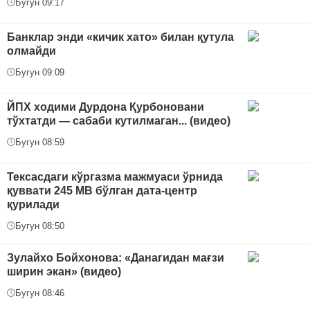
Бугун 09:17
Банклар энди «кичик хато» билан қутула
олмайди
Бугун 09:09
ЙПХ ходими Дурдона Қурбоновани
тўхтатди — сабаби кутилмаган... (видео)
Бугун 08:59
Тексасдаги кўргазма мажмуаси ўрнида
қуввати 245 МВ бўлган дата-центр
қурилади
Бугун 08:50
Зулайхо Бойхонова: «Данагидан мағзи
ширин экан» (видео)
Бугун 08:46