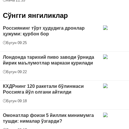
Кеча 21:35
Сўнгги янгиликлар
Россиянинг тўрт ҳудудига дронлар
ҳужуми: қурбон бор
Бугун 09:25
Лондонда тарихий пиво заводи ўрнида
йирик маълумотлар маркази қурилади
Бугун 09:22
КХДРнинг 120 ракетали бўлинмаси
Россияга йўл олгани айтилди
Бугун 09:18
Омонатлар фоизи 5 йиллик минимумга
тушди: нималар ўзгарди?