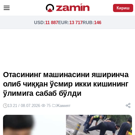
Кириш
USD
:
11 887
EUR
:
13 717
RUB
:
146
Отасининг машинасини яширинча
олиб чиққан ўсмир икки кишининг
ўлимига сабаб бўлди
13:21 / 08.07.2026
·
75
·
Жамият