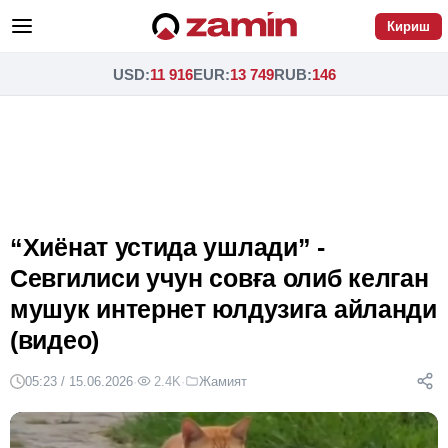
Кириш
USD
:
11 916
EUR
:
13 749
RUB
:
146
“Хиёнат устида ушлади” -
Севгилиси учун совға олиб келган
мушук интернет юлдузига айланди
(видео)
05:23 / 15.06.2026
·
2.4K
·
Жамият