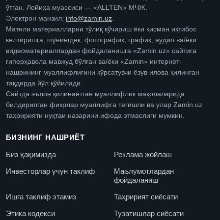
ўтган. Лойиҳа муассиси — «ALLTEN» МЧЖ.
Электрон манзил:
info@zamin.uz
.
Матнли материалларни тўлиқ кўчириш ёки қисман иқтибос
келтиришга, шунингдек, фотографик, график, аудио ва/ёки
видеоматериаллардан фойдаланишга «Zamin.uz» сайтига
гиперҳавола мавжуд бўлган ва/ёки «Zamin» интернет-
нашрининг муаллифлигини кўрсатувчи ёзув илова қилинган
тақдирда йўл қўйилади.
Сайтда эълон қилинаётган муаллифлик мақолаларида
билдирилган фикрлар муаллифга тегишли ва улар Zamin.uz
таҳририяти нуқтаи назарини ифода этмаслиги мумкин.
БИЗНИНГ НАШРИЁТ
Биз ҳақимизда
Реклама жойлаш
Инвесторлар учун таклиф
Маълумотлардан
фойдаланиш
Ишга таклиф этамиз
Таҳририят сиёсати
Этика кодекси
Тузатишлар сиёсати