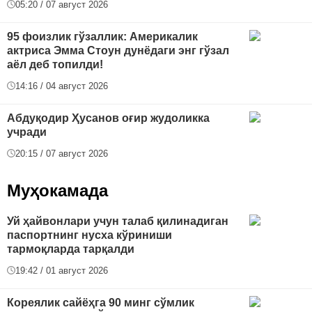
05:20 / 07 август 2026
95 фоизлик гўзаллик: Америкалик
актриса Эмма Стоун дунёдаги энг гўзал
аёл деб топилди!
14:16 / 04 август 2026
Абдуқодир Ҳусанов оғир жудоликка
учради
20:15 / 07 август 2026
Муҳокамада
Уй ҳайвонлари учун талаб қилинадиган
паспортнинг нусха кўриниши
тармоқларда тарқалди
19:42 / 01 август 2026
Кореялик сайёҳга 90 минг сўмлик