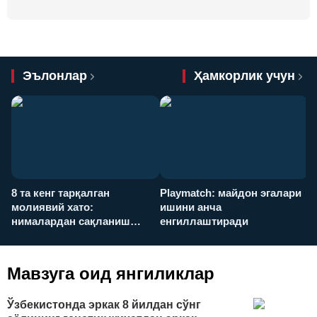
Эълонлар
Ҳамкорлик учун
8 та кенг тарқалган
Playmatch: майдон эгалари
P
молиявий хато:
ишини анча
у
нималардан сақланиш
енгиллаштиради
х
керак?
Мавзуга оид янгиликлар
Ўзбекистонда эркак 8 йилдан сўнг