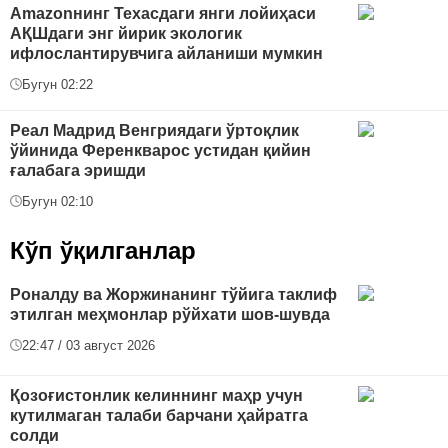
Amazonнинг Техасдаги янги лойиҳаси
АҚШдаги энг йирик экологик
ифлослантирувчига айланиши мумкин
Бугун 02:22
Реал Мадрид Венгриядаги ўртоқлик
ўйинида Ференкварос устидан қийин
ғалабага эришди
Бугун 02:10
Кўп ўқилганлар
Роналду ва Жоржинанинг тўйига таклиф
этилган меҳмонлар рўйхати шов-шувда
22:47 / 03 август 2026
Қозоғистонлик келиннинг маҳр учун
кутилмаган талаби барчани ҳайратга
солди