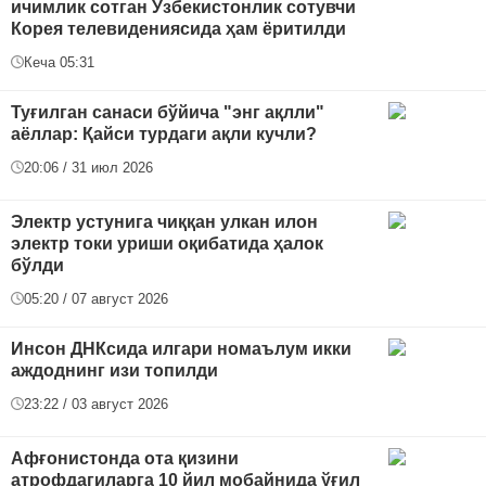
ичимлик сотган Ўзбекистонлик сотувчи
Корея телевидениясида ҳам ёритилди
Кеча 05:31
Туғилган санаси бўйича "энг ақлли"
аёллар: Қайси турдаги ақли кучли?
20:06 / 31 июл 2026
Электр устунига чиққан улкан илон
электр токи уриши оқибатида ҳалок
бўлди
05:20 / 07 август 2026
Инсон ДНКсида илгари номаълум икки
аждоднинг изи топилди
23:22 / 03 август 2026
Афғонистонда ота қизини
атрофдагиларга 10 йил мобайнида ўғил