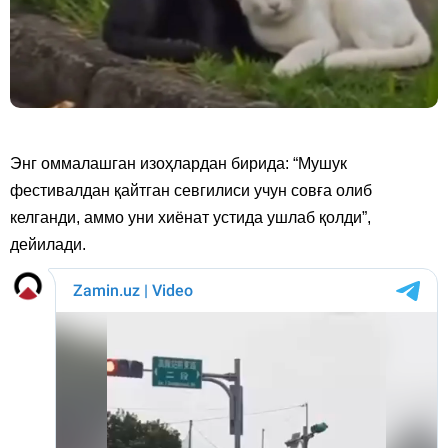
Энг оммалашган изоҳлардан бирида: “Мушук
фестивалдан қайтган севгилиси учун совға олиб
келганди, аммо уни хиёнат устида ушлаб қолди”,
дейилади.