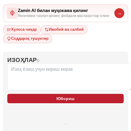
Zamin AI билан муҳокама қилинг
→
Янгиликни таҳлил қилинг, фойдали маслаҳатлар олинг
Хулоса чиқар
Ижобий ва салбий
Соддароқ тушунтир
ИЗОҲЛАР
0
Юбориш
…