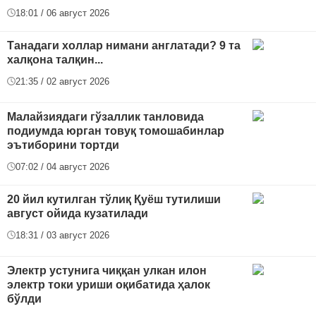
18:01 / 06 август 2026
Танадаги холлар нимани англатади? 9 та
халқона талқин...
21:35 / 02 август 2026
Малайзиядаги гўзаллик танловида
подиумда юрган товуқ томошабинлар
эътиборини тортди
07:02 / 04 август 2026
20 йил кутилган тўлиқ Қуёш тутилиши
август ойида кузатилади
18:31 / 03 август 2026
Электр устунига чиққан улкан илон
электр токи уриши оқибатида ҳалок
бўлди