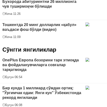
Бухорода абитуриентни 26 миллионга
чув туширмоқчи бўлишди
Кеча 11:26
Тошкентда 20 минг долларлик «қабул»
ваъдаси фош бўлди (видео)
Кеча 11:09
Сўнгги янгиликлар
OnePlus Европа бозорини тарк этмоқда
ва фойдаланувчиларга совғалар
тарқатмоқда
Бугун 06:54
Бир кунда 1 миллиард сўмдан ортиқ:
"Ўргимчак одам: Янги кун" Ўзбекистонда
рекорд янгиланди
Бугун 06:08