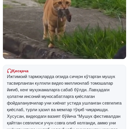
Қисқача
Ижтимоий тармоқларда оғзида сичқон кўтарган мушук
тасвирланган кулгили видео миллионлаб томошалар
йиғиб, кенг муҳокамаларга сабаб бўлди. Лавҳадаги
ҳолатни инсоний муносабатларга қиёслаган
фойдаланувчилар уни хиёнат устида ушланган севгилига
қиёслаб, турли ҳазил ва мемлар тўқиб чиқаришди.
Хусусан, видеодаги вазият бўйича “Мушук фестивалдан
қайтган севгилиси учун совға олиб келганди, аммо уни