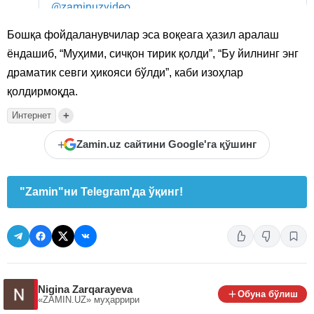
Бошқа фойдаланувчилар эса воқеага ҳазил аралаш
ёндашиб, “Муҳими, сичқон тирик қолди”, “Бу йилнинг энг
драматик севги ҳикояси бўлди”, каби изоҳлар
қолдирмоқда.
+
Интернет
+
Zamin.uz сайтини Google'га қўшинг
"Zamin"ни Telegram'да ўқинг!
Nigina Zarqarayeva
Обуна бўлиш
«ZAMIN.UZ»
муҳаррири