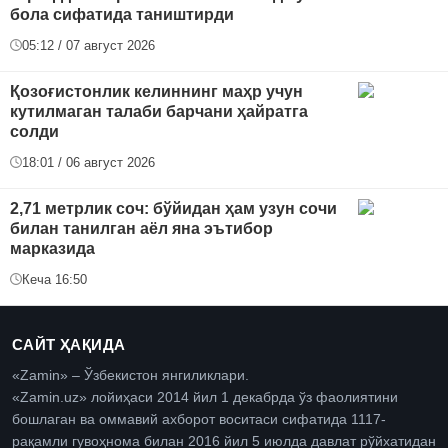
бола сифатида таништирди
05:12 / 07 август 2026
Қозоғистонлик келиннинг маҳр учун
кутилмаган талаби барчани ҳайратга
солди
18:01 / 06 август 2026
2,71 метрлик соч: бўйидан ҳам узун сочи
билан танилган аёл яна эътибор
марказида
Кеча 16:50
САЙТ ҲАҚИДА
«Zamin» – Ўзбекистон янгиликлари.
«Zamin.uz» лойиҳаси 2014 йил 1 декабрда ўз фаолиятини
бошлаган ва оммавий ахборот воситаси сифатида 1117-
рақамли гувоҳнома билан 2016 йил 5 июлда давлат рўйхатидан