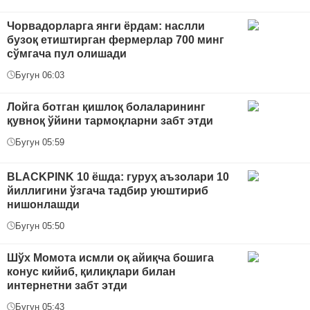
Чорвадорларга янги ёрдам: наслли
бузоқ етиштирган фермерлар 700 минг
сўмгача пул олишади
Бугун 06:03
Лойга ботган қишлоқ болаларининг
қувноқ ўйини тармоқларни забт этди
Бугун 05:59
BLACKPINK 10 ёшда: гуруҳ аъзолари 10
йиллигини ўзгача тадбир уюштириб
нишонлашди
Бугун 05:50
Шўх Момота исмли оқ айиқча бошига
конус кийиб, қилиқлари билан
интернетни забт этди
Бугун 05:43