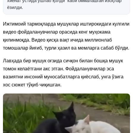
хиёнат устида ушлаб қолди” каби оммалашган изоҳлар
ёзилди.
Ижтимоий тармоқларда мушуклар иштирокидаги кулгили
видео фойдаланувчилар орасида кенг муҳокама
қилинмоқда. Видео қисқа вақт ичида миллионлаб
томошалар йиғиб, турли ҳазил ва мемларга сабаб бўлди.
Лавҳада бир мушук оғзида сичқон билан бошқа мушук
томон келаётгани акс этган. Фойдаланувчилар эса
вазиятни инсоний муносабатларга қиёслаб, унга ўзига
хос сюжет тўқиб чиқишган.