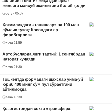
аёлининг генетик жиҳатдан эркак
жинсига мансуб эканлигини билиб қолди
Бугун 05:37
Ҳокимликдаги «танишлар» ва 100 млн
сўмлик тузоқ: Косондаги ер
фирибгарлиги
Кеча 21:59
Автобусларда янги тартиб: 1 сентябрдан
назорат кучаяди
Кеча 21:30
Тошкентда формадаги шахслар уйма-уй
юриб 400 минг сўм пул сўраётгани
айтилмоқда
Кеча 16:30
Қозоғистондан сохта «трансфер»: