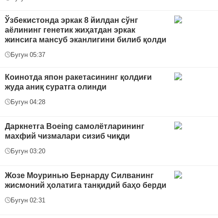
Ўзбекистонда эркак 8 йилдан сўнг
аёлининг генетик жиҳатдан эркак
жинсига мансуб эканлигини билиб қолди
Бугун 05:37
Коинотда япон ракетасининг қолдиғи
жуда аниқ суратга олинди
Бугун 04:28
Даркнетга Boeing самолётларининг
махфий чизмалари сизиб чиқди
Бугун 03:20
Жозе Моуринью Бернарду Силванинг
жисмоний ҳолатига танқидий баҳо берди
Бугун 02:31