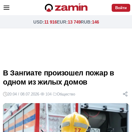
Войти
USD
:
11 916
EUR
:
13 749
RUB
:
146
В Зангиате произошел пожар в
одном из жилых домов
20:04 / 08.07.2026
·
104
·
Общество