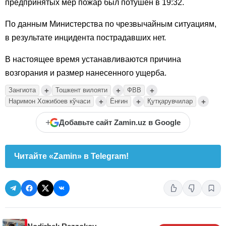
предпринятых мер пожар был потушен в 19:32.
По данным Министерства по чрезвычайным ситуациям,
в результате инцидента пострадавших нет.
В настоящее время устанавливаются причина
возгорания и размер нанесенного ущерба.
+
+
+
Зангиота
Тошкент вилояти
ФВВ
+
+
+
Наримон Хожибоев кўчаси
Ёнғин
Қутқарувчилар
+
Добавьте сайт Zamin.uz в Google
Читайте «Zamin» в Telegram!