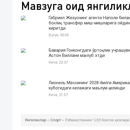
Мавзуга оид янгилик
Габриел Жезуснинг агенти Наполи била
боғлиқ трансфер миш-мишларига ойдин
киритди
Бугун, 00:55
Бавария Гонконгдаги ўртоқлик учрашув
Астон Виллани мағлуб этди
Кеча, 22:37
Лионель Мессининг 2028-йилги Америка
кубогидаги келажаги маълум қилинди
Кеча, 21:57
Янгиликлар
»
Спорт
»
Ўзбекистоннинг U23 боксчи қизлар