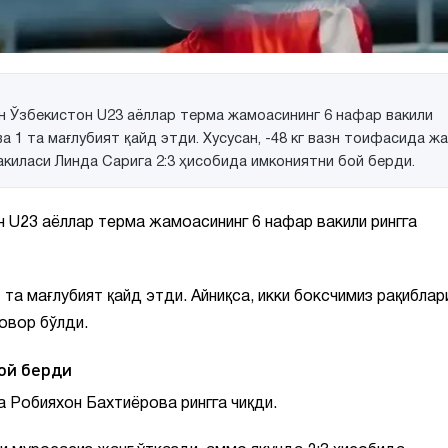
н Ўзбекистон U23 аёллар терма жамоасининг 6 нафар вакили
 ва 1 та мағлубият қайд этди. Хусусан, -48 кг вазн тоифасида жа
киласи Линда Сарига 2:3 ҳисобида имкониятни бой берди.
н U23 аёллар терма жамоасининг 6 нафар вакили рингга
1 та мағлубият қайд этди. Айниқса, икки боксчимиз рақиблар
овор бўлди.
ой берди
а Робияхон Бахтиёрова рингга чиқди.