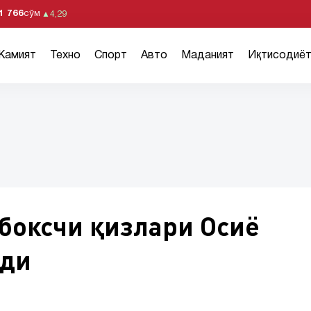
1 766
сўм
▲
4,29
Жамият
Техно
Спорт
Авто
Маданият
Иқтисодиё
боксчи қизлари Осиё
ади