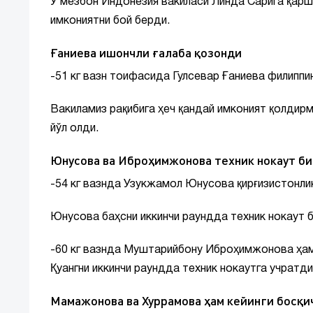
У мезбон Индонезия вакиласи Линда Сарига қарш
имкониятни бой берди.
Ғаниева ишончли ғалаба қозонди
-51 кг вазн тоифасида Гулсевар Ғаниева филиппин
Вакиламиз рақибига ҳеч қандай имконият қолдирма
йўл олди.
Юнусова ва Иброҳимжонова техник нокаут б
-54 кг вазнда Узукжамол Юнусова қирғизистонли
Юнусова баҳсни иккинчи раундда техник нокаут б
-60 кг вазнда Муштарийбону Иброҳимжонова ҳам 
Қуангни иккинчи раундда техник нокаутга учратди
Мамажонова ва Хуррамова ҳам кейинги босқи