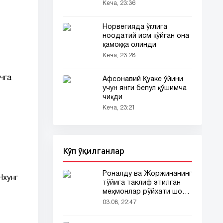
Кеча, 23:36
Норвегияда ўғлига
ноодатий исм қўйган она
қамоққа олинди
Кеча, 23:28
чга
Афсонавий Қуаке ўйини
учун янги бепул қўшимча
чиқди
Кеча, 23:21
Кўп ўқилганлар
Роналду ва Жоржинанинг
Нхунг
тўйига таклиф этилган
меҳмонлар рўйхати шов-
шувда
03.08, 22:47