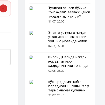
→
Туғилган санаси бўйича
"энг ақлли" аёллар: Қайси
турдаги ақли кучли?
31.07, 20:06
Электр устунига чиққан
улкан илон электр токи
уриши оқибатида ҳалок
бўлди
Кеча, 05:20
Инсон ДНКсида илгари
номаълум икки
аждоднинг изи топилди
03.08, 23:22
Қўлларида мактабга
борадиган 10 ёшли Ралф
тармоқларда кўпчиликни
таъсирлантирди
25.07, 23:43