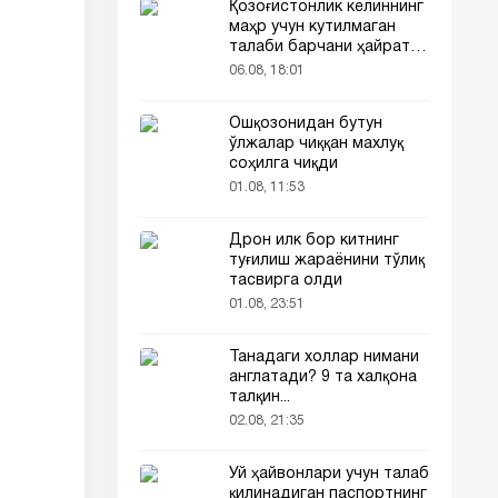
Қозоғистонлик келиннинг
маҳр учун кутилмаган
талаби барчани ҳайратга
солди
06.08, 18:01
Ошқозонидан бутун
ўлжалар чиққан махлуқ
соҳилга чиқди
01.08, 11:53
Дрон илк бор китнинг
туғилиш жараёнини тўлиқ
тасвирга олди
01.08, 23:51
Танадаги холлар нимани
англатади? 9 та халқона
талқин...
02.08, 21:35
Уй ҳайвонлари учун талаб
қилинадиган паспортнинг