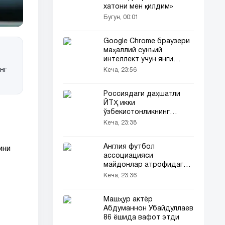
хатони мен қилдим»
Бугун, 00:01
Google Chrome браузери
маҳаллий сунъий
интеллект учун янги
шартларни эълон қилди
нг
Кеча, 23:56
Россиядаги даҳшатли
ЙТҲ икки
ўзбекистонликнинг
умрига зомин бўлди
Кеча, 23:38
Англия футбол
ини
ассоциацияси
майдонлар атрофидаги
қаттиқ деворларни
Кеча, 23:36
тақиқлади
Машҳур актёр
Абдуманнон Убайдуллаев
86 ёшида вафот этди