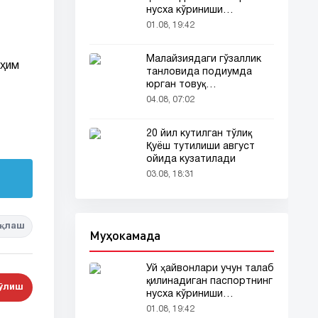
нусха кўриниши
тармоқларда тарқалди
01.08, 19:42
Малайзиядаги гўзаллик
уҳим
танловида подиумда
юрган товуқ
томошабинлар
04.08, 07:02
эътиборини тортди
20 йил кутилган тўлиқ
Қуёш тутилиши август
ойида кузатилади
03.08, 18:31
қлаш
Муҳокамада
Уй ҳайвонлари учун талаб
қилинадиган паспортнинг
бўлиш
нусха кўриниши
тармоқларда тарқалди
01.08, 19:42