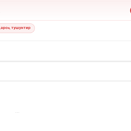
ароқ тушунтир
…