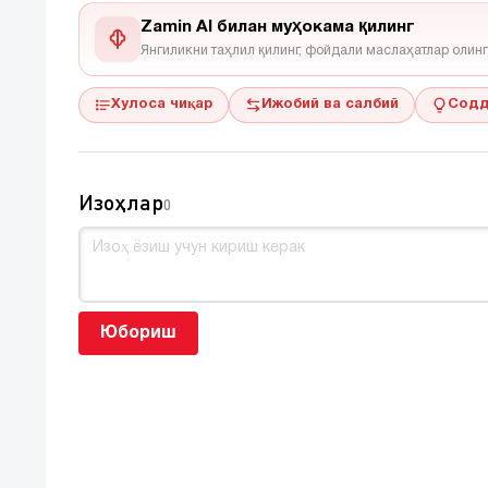
Zamin AI билан муҳокама қилинг
Янгиликни таҳлил қилинг, фойдали маслаҳатлар олинг
Хулоса чиқар
Ижобий ва салбий
Содд
Изоҳлар
0
Юбориш