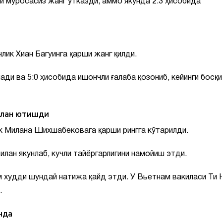
и муросасиз жанг ўтказди, аммо якунда 2:3 ҳисобида
лик Хиан Багуинга қарши жанг қилди.
ди ва 5:0 ҳисобида ишончли ғалаба қозониб, кейинги босқи
илан ютишди
к Милана Шихшабековага қарши рингга кўтарилди.
илан якунлаб, кучли тайёргарлигини намойиш этди.
худди шундай натижа қайд этди. У Вьетнам вакиласи Ти 
.
чда