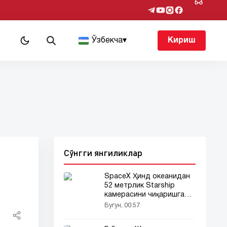
т
Ўзбекча
▾
Кириш
Сўнгги янгиликлар
SpaceX Ҳинд океанидан
52 метрлик Starship
камерасини чиқаришга
уринмоқда
Бугун, 00:57