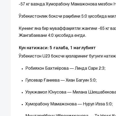
-57 кг вазнда Хуморабону Мамажонова мезбон Ну
Ўзбекистонлик боксчи рақибини 5:0 ҳисобида мағл
Куннинг яна бир муваффақиятли жангини -65 кг в
Жангабаевани 4:0 ҳисобида енгди.
Кун натижаси: 5 ғалаба, 1 мағлубият
Ўзбекистон U23 боксчи қизларининг бугунги натиж
Робияхон Бахтиёрова — Линда Сари 2:3;
Гулсевар Ғаниева — Хиан Багуин 5:0;
Узукжамол Юнусова — Милана Шихшабекова, 
Хуморабону Мамажонова — Нурул Изза 5:0;