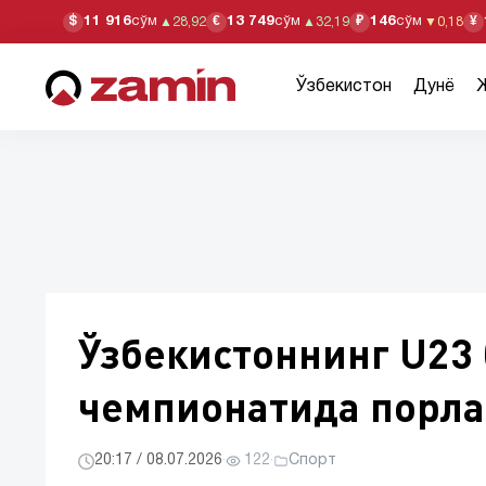
11 916
сўм
13 749
сўм
146
сўм
$
€
₽
¥
▲
28,92
▲
32,19
▼
0,18
Ўзбекистон
Дунё
Ўзбекистоннинг U23 
чемпионатида порл
20:17 / 08.07.2026
·
122
·
Спорт