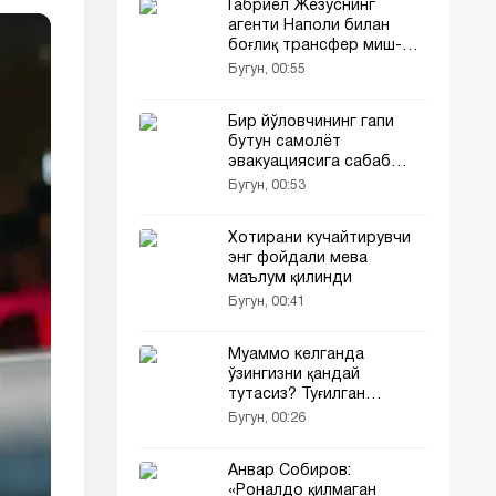
Габриел Жезуснинг
агенти Наполи билан
боғлиқ трансфер миш-
мишларига ойдинлик
Бугун, 00:55
киритди
Бир йўловчининг гапи
бутун самолёт
эвакуациясига сабаб
бўлди
Бугун, 00:53
Хотирани кучайтирувчи
энг фойдали мева
маълум қилинди
Бугун, 00:41
Муаммо келганда
ўзингизни қандай
тутасиз? Туғилган
кунингиз сирни очади
Бугун, 00:26
Анвар Собиров:
«Роналдо қилмаган