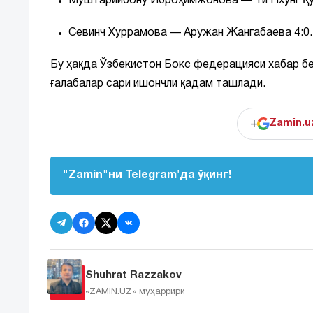
Муштарийбону Иброҳимжонова — Ти Нхунг Қуан
Севинч Хуррамова — Аружан Жангабаева 4:0.
Бу ҳақда Ўзбекистон Бокс федерацияси хабар бе
ғалабалар сари ишончли қадам ташлади.
+
Zamin.u
"Zamin"ни Telegram'да ўқинг!
Shuhrat Razzakov
«ZAMIN.UZ»
муҳаррири