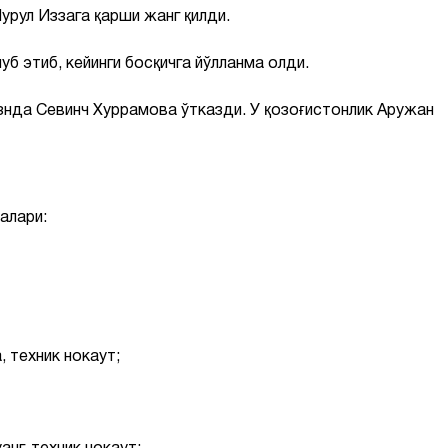
рул Иззага қарши жанг қилди.
уб этиб, кейинги босқичга йўлланма олди.
азнда Севинч Хуррамова ўтказди. У қозоғистонлик Аружан
алари:
техник нокаут;