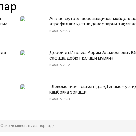
лар
н
Англия футбол ассоциацияси майдонла
лик
атрофидаги қаттиқ деворларни тақиқла
Кеча, 23:36
ида
Дербй дъИталиа: Керим Алажбеговик Ю
сафида дебют қилиши мумкин
Кеча, 22:12
«Локомотив» Тошкентда «Динамо» усти
камбэкка эришди
Кеча, 21:50
и Осиё чемпионатида порлади