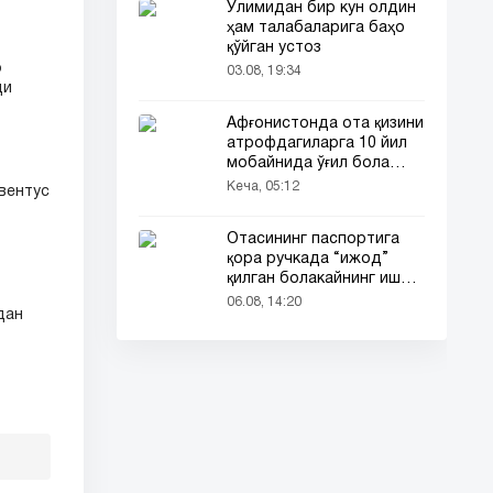
Ўлимидан бир кун олдин
ҳам талабаларига баҳо
қўйган устоз
р
03.08, 19:34
ди
Афғонистонда ота қизини
атрофдагиларга 10 йил
мобайнида ўғил бола
сифатида таништирди
Кеча, 05:12
вентус
Отасининг паспортига
қора ручкада “ижод”
қилган болакайнинг иши
барчанинг диққатини
06.08, 14:20
дан
тортди