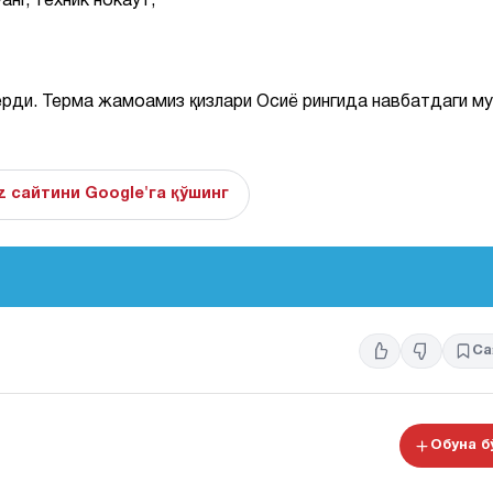
г, техник нокаут;
рди. Терма жамоамиз қизлари Осиё рингида навбатдаги м
z сайтини Google'га қўшинг
Са
Обуна 