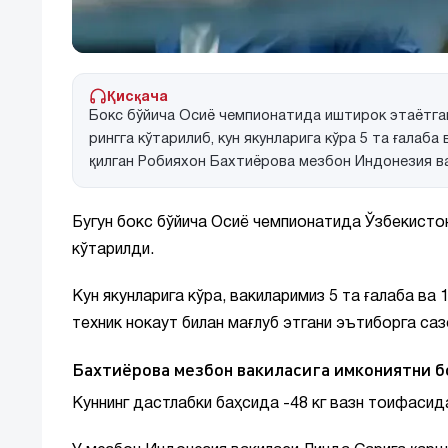
Қисқача
Бокс бўйича Осиё чемпионатида иштирок этаётга
рингга кўтарилиб, кун якунларига кўра 5 та ғалаба
қилган Робияхон Бахтиёрова мезбон Индонезия ва
Бугун бокс бўйича Осиё чемпионатида Ўзбекисто
кўтарилди.
Кун якунларига кўра, вакиларимиз 5 та ғалаба ва 
техник нокаут билан мағлуб этгани эътиборга саз
Бахтиёрова мезбон вакиласига имкониятни б
Куннинг дастлабки баҳсида -48 кг вазн тоифасид