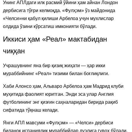
Унинг АПЛдаги илк расмий ўйини ҳам айнан Лондон
дербисига тўғри келмоқда. «Фулҳэм» ўз майдонида
«Челси»ни қабул қилиши Арбелоа учун мухлислар
олдида ўзини кўрсатиш имконияти бўлади.
Иккиси ҳам «Реал» мактабидан
чиққан
Учрашувнинг яна бир қизиқ жиҳати — ҳар икки
мураббийнинг «Реал» тизими билан боғлиқлиги.
Хаби Алонсо ҳам, Альваро Арбелоа ҳам Мадрид клуби
муҳитида фаолият юритган. Энди эса улар Англия
футболининг энг қизғин саҳналаридан бирида рақиб
сифатида тўқнаш келади.
Янги АПЛ мавсуми «Фулҳэм» — «Челси» дербиси
биланоқ испаниялик мураббийлар дуэлига гувоҳ бўлади.