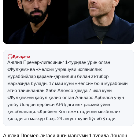
Қисқача
Англия Премер-лигасининг 1-туридан ўрин олган
«Фулҳем» ва «Челси» учрашуви испаниялик
мураббийлар қарама-қаршилиги билан эътибор
марказида бўлади. 17 май куни «Челси» бош мураббийи
этиб тайинланган Хаби Алонсо ҳамда 7 июл куни
«Фулҳем»ни қабул қилиб олган Альваро Арбелоа учун
ушбу Лондон дербиси APЛдаги илк расмий ўйин
ҳисобланади. «Крейвен Коттеж» стадиони мезбонлик
қиладиган мазкур баҳс 24 август куни бўлиб ўтади.
Англия Премер-лигаси янги мавсуми 1-турида Лондон