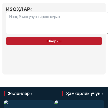
ИЗОҲЛАР
0
Юбориш
…
Эълонлар
Ҳамкорлик учун