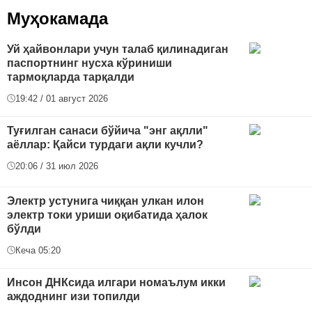
Муҳокамада
Уй ҳайвонлари учун талаб қилинадиган
паспортнинг нусха кўриниши
тармоқларда тарқалди
19:42 / 01 август 2026
Туғилган санаси бўйича "энг ақлли"
аёллар: Қайси турдаги ақли кучли?
20:06 / 31 июл 2026
Электр устунига чиққан улкан илон
электр токи уриши оқибатида ҳалок
бўлди
Кеча 05:20
Инсон ДНКсида илгари номаълум икки
аждоднинг изи топилди