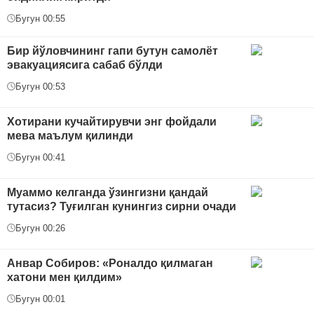
Бугун 00:55
Бир йўловчининг гапи бутун самолёт
эвакуациясига сабаб бўлди
Бугун 00:53
Хотирани кучайтирувчи энг фойдали
мева маълум қилинди
Бугун 00:41
Муаммо келганда ўзингизни қандай
тутасиз? Туғилган кунингиз сирни очади
Бугун 00:26
Анвар Собиров: «Роналдо қилмаган
хатони мен қилдим»
Бугун 00:01