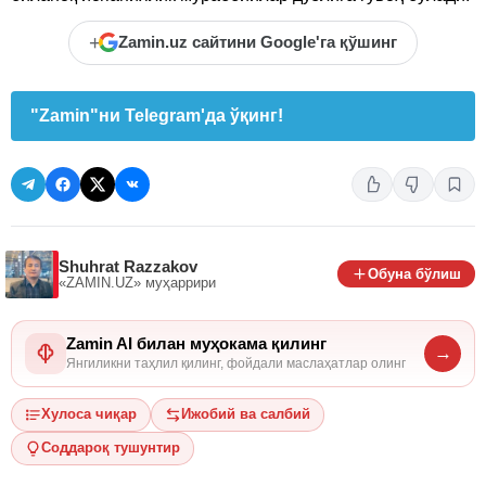
+
Zamin.uz сайтини Google'га қўшинг
"Zamin"ни Telegram'да ўқинг!
Shuhrat Razzakov
Обуна бўлиш
«ZAMIN.UZ»
муҳаррири
Zamin AI билан муҳокама қилинг
→
Янгиликни таҳлил қилинг, фойдали маслаҳатлар олинг
Хулоса чиқар
Ижобий ва салбий
Соддароқ тушунтир