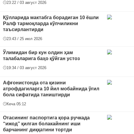
23:22 / 03 август 2026
Қўлларида мактабга борадиган 10 ёшли
Ралф тармоқларда кўпчиликни
таъсирлантирди
23:43 / 25 июл 2026
Ўлимидан бир кун олдин ҳам
талабаларига баҳо қўйган устоз
19:34 / 03 август 2026
Афғонистонда ота қизини
атрофдагиларга 10 йил мобайнида ўғил
бола сифатида таништирди
Кеча 05:12
Отасининг паспортига қора ручкада
“ижод” қилган болакайнинг иши
барчанинг диққатини тортди