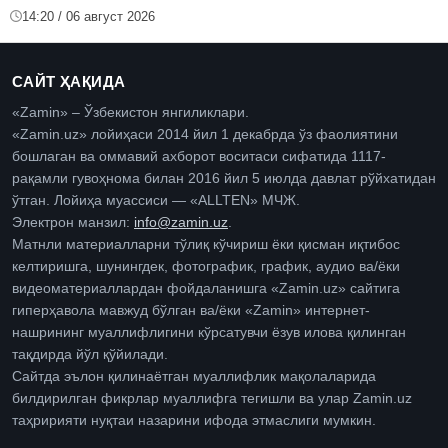
14:20 / 06 август 2026
САЙТ ҲАҚИДА
«Zamin» – Ўзбекистон янгиликлари.
«Zamin.uz» лойиҳаси 2014 йил 1 декабрда ўз фаолиятини
бошлаган ва оммавий ахборот воситаси сифатида 1117-
рақамли гувоҳнома билан 2016 йил 5 июлда давлат рўйхатидан
ўтган. Лойиҳа муассиси — «ALLTEN» МЧЖ.
Электрон манзил:
info@zamin.uz
.
Матнли материалларни тўлиқ кўчириш ёки қисман иқтибос
келтиришга, шунингдек, фотографик, график, аудио ва/ёки
видеоматериаллардан фойдаланишга «Zamin.uz» сайтига
гиперҳавола мавжуд бўлган ва/ёки «Zamin» интернет-
нашрининг муаллифлигини кўрсатувчи ёзув илова қилинган
тақдирда йўл қўйилади.
Сайтда эълон қилинаётган муаллифлик мақолаларида
билдирилган фикрлар муаллифга тегишли ва улар Zamin.uz
таҳририяти нуқтаи назарини ифода этмаслиги мумкин.