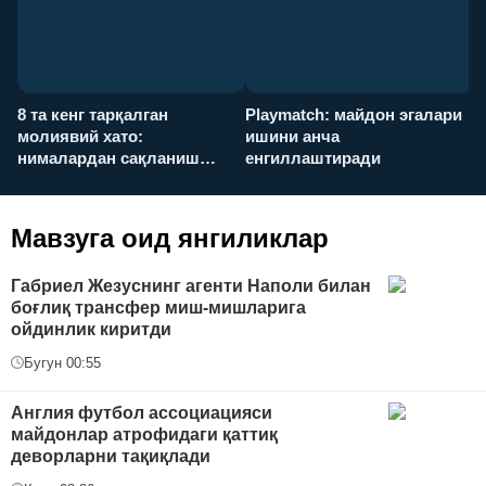
8 та кенг тарқалган
Playmatch: майдон эгалари
P
молиявий хато:
ишини анча
у
нималардан сақланиш
енгиллаштиради
х
керак?
Мавзуга оид янгиликлар
Габриел Жезуснинг агенти Наполи билан
боғлиқ трансфер миш-мишларига
ойдинлик киритди
Бугун 00:55
Англия футбол ассоциацияси
майдонлар атрофидаги қаттиқ
деворларни тақиқлади