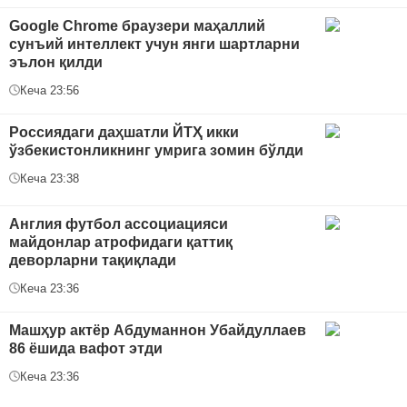
Google Chrome браузери маҳаллий
сунъий интеллект учун янги шартларни
эълон қилди
Кеча 23:56
Россиядаги даҳшатли ЙТҲ икки
ўзбекистонликнинг умрига зомин бўлди
Кеча 23:38
Англия футбол ассоциацияси
майдонлар атрофидаги қаттиқ
деворларни тақиқлади
Кеча 23:36
Машҳур актёр Абдуманнон Убайдуллаев
86 ёшида вафот этди
Кеча 23:36