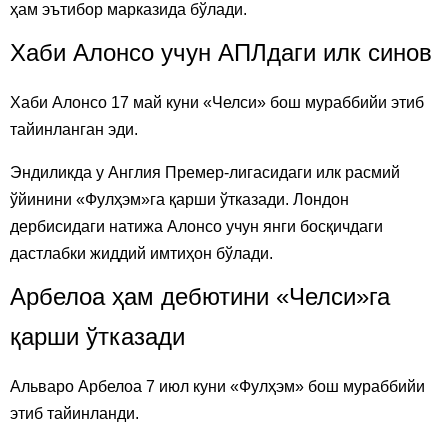
ҳам эътибор марказида бўлади.
Хаби Алонсо учун АПЛдаги илк синов
Хаби Алонсо 17 май куни «Челси» бош мураббийи этиб
тайинланган эди.
Эндиликда у Англия Премер-лигасидаги илк расмий
ўйинини «Фулҳэм»га қарши ўтказади. Лондон
дербисидаги натижа Алонсо учун янги босқичдаги
дастлабки жиддий имтиҳон бўлади.
Арбелоа ҳам дебютини «Челси»га
қарши ўтказади
Альваро Арбелоа 7 июл куни «Фулҳэм» бош мураббийи
этиб тайинланди.