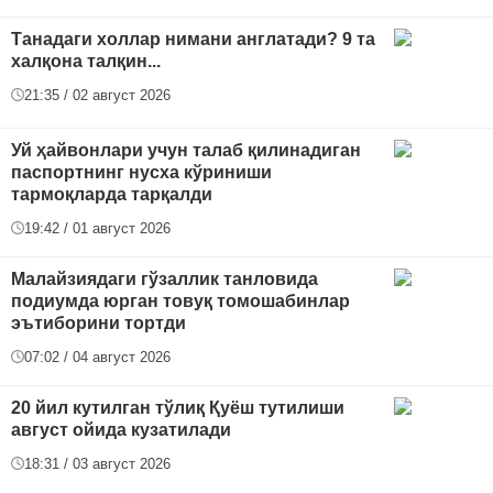
Танадаги холлар нимани англатади? 9 та
халқона талқин...
21:35 / 02 август 2026
Уй ҳайвонлари учун талаб қилинадиган
паспортнинг нусха кўриниши
тармоқларда тарқалди
19:42 / 01 август 2026
Малайзиядаги гўзаллик танловида
подиумда юрган товуқ томошабинлар
эътиборини тортди
07:02 / 04 август 2026
20 йил кутилган тўлиқ Қуёш тутилиши
август ойида кузатилади
18:31 / 03 август 2026