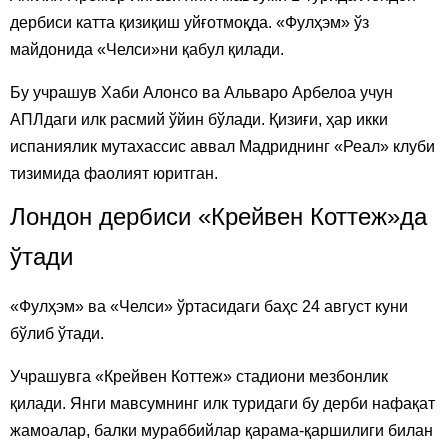
дербиси катта қизиқиш уйғотмоқда. «Фулҳэм» ўз
майдонида «Челси»ни қабул қилади.
Бу учрашув Хаби Алонсо ва Альваро Арбелоа учун
АПЛдаги илк расмий ўйин бўлади. Қизиғи, ҳар икки
испаниялик мутахассис аввал Мадриднинг «Реал» клуби
тизимида фаолият юритган.
Лондон дербиси «Крейвен Коттеж»да
ўтади
«Фулҳэм» ва «Челси» ўртасидаги баҳс 24 август куни
бўлиб ўтади.
Учрашувга «Крейвен Коттеж» стадиони мезбонлик
қилади. Янги мавсумнинг илк туридаги бу дерби нафақат
жамоалар, балки мураббийлар қарама-қаршилиги билан