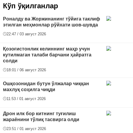
Кўп ўқилганлар
Роналду ва Жоржинанинг тўйига таклиф
этилган меҳмонлар рўйхати шов-шувда
22:47 / 03 август 2026
Қозоғистонлик келиннинг маҳр учун
кутилмаган талаби барчани ҳайратга
солди
18:01 / 06 август 2026
Ошқозонидан бутун ўлжалар чиққан
махлуқ соҳилга чиқди
11:53 / 01 август 2026
Дрон илк бор китнинг туғилиш
жараёнини тўлиқ тасвирга олди
23:51 / 01 август 2026