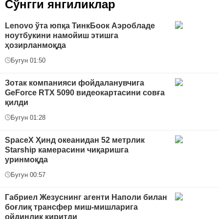
Сўнгги янгиликлар
Lenovo ўта юпқа ТинкБоок Аэробладе
ноутбукини намойиш этишга
ҳозирланмоқда
Бугун 01:50
Зотак компанияси фойдаланувчига
GeForce RTX 5090 видеокартасини совға
қилди
Бугун 01:28
SpaceX Ҳинд океанидан 52 метрлик
Starship камерасини чиқаришга
уринмоқда
Бугун 00:57
Габриел Жезуснинг агенти Наполи билан
боғлиқ трансфер миш-мишларига
ойдинлик киритди