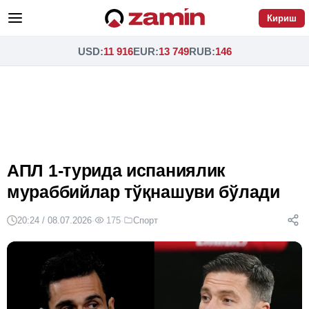
Кириш
USD
:
11 916
EUR
:
13 749
RUB
:
146
АПЛ 1-турида испаниялик
мураббийлар тўқнашуви бўлади
20:24 / 08.07.2026
·
175
·
Спорт