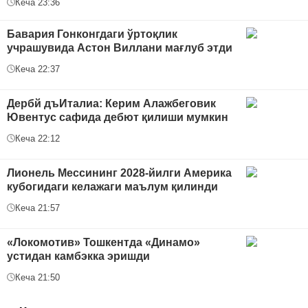
Кеча 23:36
Бавария Гонконгдаги ўртоқлик
учрашувида Астон Виллани мағлуб этди
Кеча 22:37
Дербй дъИталиа: Керим Алажбеговик
Ювентус сафида дебют қилиши мумкин
Кеча 22:12
Лионель Мессининг 2028-йилги Америка
кубогидаги келажаги маълум қилинди
Кеча 21:57
«Локомотив» Тошкентда «Динамо»
устидан камбэкка эришди
Кеча 21:50