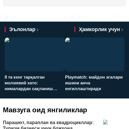
Эълонлар
Ҳамкорлик учун
8 та кенг тарқалган
Playmatch: майдон эгалари
P
молиявий хато:
ишини анча
у
нималардан сақланиш
енгиллаштиради
х
керак?
Мавзуга оид янгиликлар
Парашют, параплан ва квадроцикллар:
Туризм бизнеси учун божхона