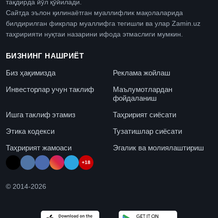
тақдирда йўл қўйилади.
Сайтда эълон қилинаётган муаллифлик мақолаларида
билдирилган фикрлар муаллифга тегишли ва улар Zamin.uz
таҳририяти нуқтаи назарини ифода этмаслиги мумкин.
БИЗНИНГ НАШРИЁТ
Биз ҳақимизда
Реклама жойлаш
Инвесторлар учун таклиф
Маълумотлардан
фойдаланиш
Ишга таклиф этамиз
Таҳририят сиёсати
Этика кодекси
Тузатишлар сиёсати
Таҳририят жамоаси
Эгалик ва молиялаштириш
+18
© 2014-
2026