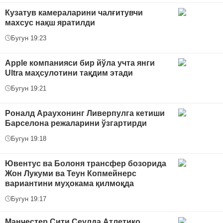
Кузатув камераларини чалғитувчи
махсус нақш яратилди
Бугун 19:23
Apple компанияси бир йўла учта янги
Ultra маҳсулотини тақдим этади
Бугун 19:21
Роналд Араухонинг Ливерпулга кетиши
Барселона режаларини ўзгартирди
Бугун 19:18
Ювентус ва Болоня трансфер бозорида
Жон Лукуми ва Теун Копмейнерс
вариантини муҳокама қилмоқда
Бугун 19:17
Манчестер Сити Сеулда Атлетико