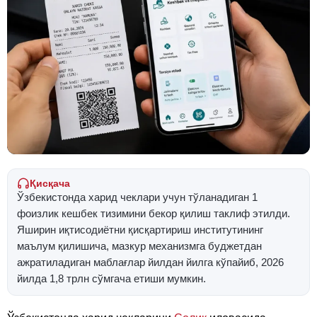
Қисқача
Ўзбекистонда харид чеклари учун тўланадиган 1
фоизлик кешбек тизимини бекор қилиш таклиф этилди.
Яширин иқтисодиётни қисқартириш институтининг
маълум қилишича, мазкур механизмга буджетдан
ажратиладиган маблағлар йилдан йилга кўпайиб, 2026
йилда 1,8 трлн сўмгача етиши мумкин.