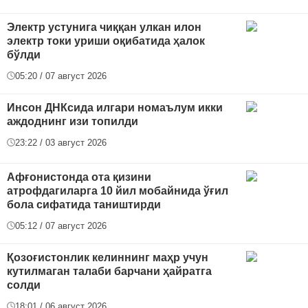
Электр устунига чиққан улкан илон
электр токи уриши оқибатида ҳалок
бўлди
05:20 / 07 август 2026
Инсон ДНКсида илгари номаълум икки
аждоднинг изи топилди
23:22 / 03 август 2026
Афғонистонда ота қизини
атрофдагиларга 10 йил мобайнида ўғил
бола сифатида таништирди
05:12 / 07 август 2026
Қозоғистонлик келиннинг маҳр учун
кутилмаган талаби барчани ҳайратга
солди
18:01 / 06 август 2026