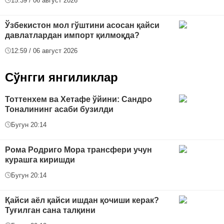
15:39 / 06 август 2026
Ўзбекистон мол гўштини асосан қайси
давлатлардан импорт қилмоқда?
12:59 / 06 август 2026
Сўнгги янгиликлар
Тоттенхем ва Хетафе ўйини: Сандро
Тоналининг асаби бузилди
Бугун 20:14
Рома Родриго Мора трансфери учун
курашга киришди
Бугун 20:14
Қайси аёл қайси ишдан қочиши керак?
Туғилган сана талқини