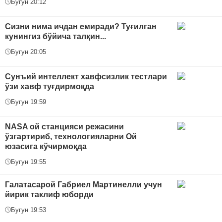
Бугун 20:12
Сизни нима ичдан емиради? Туғилган
кунингиз бўйича талқин...
Бугун 20:05
Сунъий интеллект хавфсизлик тестлари
ўзи хавф туғдирмоқда
Бугун 19:59
NASA ой станцияси режасини
ўзгартириб, технологияларни Ой
юзасига кўчирмоқда
Бугун 19:55
Галатасарой Габриел Мартинелли учун
йирик таклиф юборди
Бугун 19:53