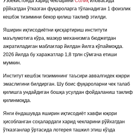
Ўзбекистонда харид чекларини
Солиқ
иловасида
рўйхатдан ўтказган фуқароларга тўланадиган 1 фоизлик
кешбэк тизимини бекор қилиш таклиф этилди.
Яширин иқтисодиётни қисқартириш институти
маълумотига кўра, мазкур механизмга бюджетдан
ажратиладиган маблағлар йилдан йилга кўпаймоқда.
2026 йилда бу харажатлар 1,8 трлн сўмгача етиши
мумкин.
Институт кешбэк тизимининг таъсири аввалгидек юқори
эмаслигини билдирган. Шу боис фуқароларни чек талаб
қилишга ундайдиган бошқа усулдан фойдаланиш таклиф
қилинмоқда.
Янги ёндашувда яширин иқтисодиёт хавфи юқори
ҳисобланган соҳалардаги харид чекларини рўйхатдан
ўтказганлар ўртасида лотерея ташкил этиш кўзда