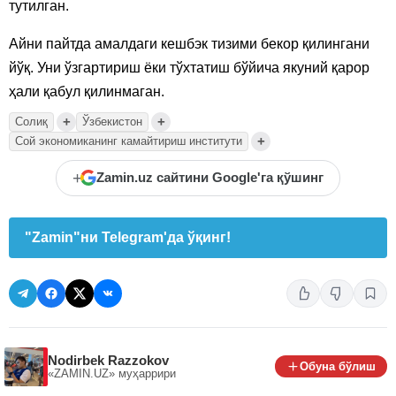
тутилган.
Айни пайтда амалдаги кешбэк тизими бекор қилингани
йўқ. Уни ўзгартириш ёки тўхтатиш бўйича якуний қарор
ҳали қабул қилинмаган.
+
+
Солиқ
Ўзбекистон
+
Сой экономиканинг камайтириш институти
+
Zamin.uz сайтини Google'га қўшинг
"Zamin"ни Telegram'да ўқинг!
Nodirbek Razzokov
Обуна бўлиш
«ZAMIN.UZ»
муҳаррири