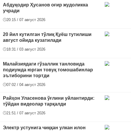
Абдуқодир Ҳусанов оғир жудоликка
учради
20:15 / 07 август 2026
20 йил кутилган тўлиқ Қуёш тутилиши
август ойида кузатилади
18:31 / 03 август 2026
Малайзиядаги гўзаллик танловида
подиумда юрган товуқ томошабинлар
эътиборини тортди
07:02 / 04 август 2026
Райҳон Уласенова ўғлини уйлантирди:
тўйдан видеолар тарқалди
21:51 / 07 август 2026
Электр устунига чиққан улкан илон