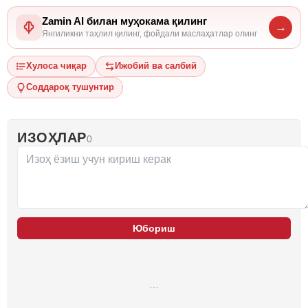
Zamin AI билан муҳокама қилинг
→
Янгиликни таҳлил қилинг, фойдали маслаҳатлар олинг
Хулоса чиқар
Ижобий ва салбий
Соддароқ тушунтир
ИЗОҲЛАР
0
Юбориш
…