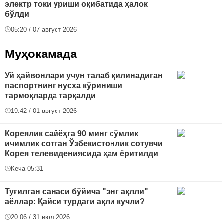
электр токи уриши оқибатида ҳалок
бўлди
05:20 / 07 август 2026
Муҳокамада
Уй ҳайвонлари учун талаб қилинадиган
паспортнинг нусха кўриниши
тармоқларда тарқалди
19:42 / 01 август 2026
Кореялик сайёҳга 90 минг сўмлик
ичимлик сотган Ўзбекистонлик сотувчи
Корея телевидениясида ҳам ёритилди
Кеча 05:31
Туғилган санаси бўйича "энг ақлли"
аёллар: Қайси турдаги ақли кучли?
20:06 / 31 июл 2026