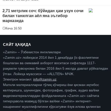
2,71 метрлик соч: бўйидан ҳам узун сочи
билан танилган аёл яна эътибор
марказида
Кеча 16:50
САЙТ ҲАҚИДА
«Zamin» – Ўзбекистон янгиликлари.
«Zamin.uz» лойиҳаси 2014 йил 1 декабрда ўз фаолиятини
бошлаган ва оммавий ахборот воситаси сифатида 1117-
рақамли гувоҳнома билан 2016 йил 5 июлда давлат рўйхатидан
ўтган. Лойиҳа муассиси — «ALLTEN» МЧЖ.
Электрон манзил:
info@zamin.uz
.
Матнли материалларни тўлиқ кўчириш ёки қисман иқтибос
келтиришга, шунингдек, фотографик, график, аудио ва/ёки
видеоматериаллардан фойдаланишга «Zamin.uz» сайтига
гиперҳавола мавжуд бўлган ва/ёки «Zamin» интернет-
нашрининг муаллифлигини кўрсатувчи ёзув илова қилинган