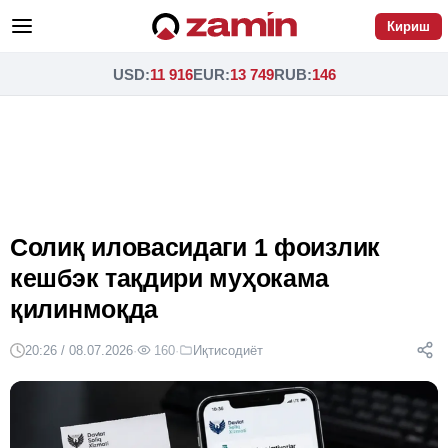
Кириш
USD
:
11 916
EUR
:
13 749
RUB
:
146
Солиқ иловасидаги 1 фоизлик
кешбэк тақдири муҳокама
қилинмоқда
20:26 / 08.07.2026
·
160
·
Иқтисодиёт