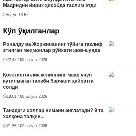
Мадридни йирик ҳисобда таслим этди
Бугун 18:57
Кўп ўқилганлар
Роналду ва Жоржинанинг тўйига таклиф
этилган меҳмонлар рўйхати шов-шувда
22:47 / 03 август 2026
Қозоғистонлик келиннинг маҳр учун
кутилмаган талаби барчани ҳайратга
солди
18:01 / 06 август 2026
Танадаги холлар нимани англатади? 9 та
халқона талқин...
21:35 / 02 август 2026