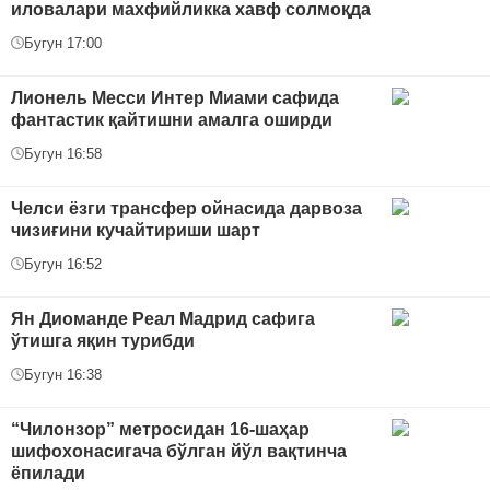
иловалари махфийликка хавф солмоқда
Бугун 17:00
Лионель Месси Интер Миами сафида
фантастик қайтишни амалга оширди
Бугун 16:58
Челси ёзги трансфер ойнасида дарвоза
чизиғини кучайтириши шарт
Бугун 16:52
Ян Диоманде Реал Мадрид сафига
ўтишга яқин турибди
Бугун 16:38
“Чилонзор” метросидан 16-шаҳар
шифохонасигача бўлган йўл вақтинча
ёпилади