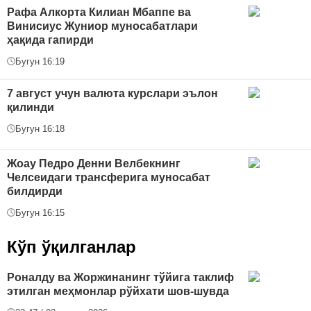
Рафа Алкорта Килиан Мбаппе ва
Винисиус Жуниор муносабатлари
ҳақида гапирди
Бугун 16:19
7 август учун валюта курслари эълон
қилинди
Бугун 16:18
Жоау Педро Денни Велбекнинг
Челсеидаги трансферига муносабат
билдирди
Бугун 16:15
Кўп ўқилганлар
Роналду ва Жоржинанинг тўйига таклиф
этилган меҳмонлар рўйхати шов-шувда