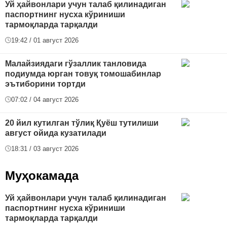
Уй ҳайвонлари учун талаб қилинадиган
паспортнинг нусха кўриниши
тармоқларда тарқалди
19:42 / 01 август 2026
Малайзиядаги гўзаллик танловида
подиумда юрган товуқ томошабинлар
эътиборини тортди
07:02 / 04 август 2026
20 йил кутилган тўлиқ Қуёш тутилиши
август ойида кузатилади
18:31 / 03 август 2026
Муҳокамада
Уй ҳайвонлари учун талаб қилинадиган
паспортнинг нусха кўриниши
тармоқларда тарқалди