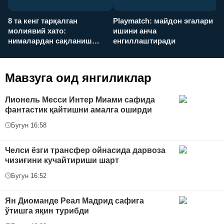
8 та кенг тарқалган
Playmatch: майдон эгалари
P
молиявий хато:
ишини анча
у
нималардан сақланиш
енгиллаштиради
х
керак?
Мавзуга оид янгиликлар
Лионель Месси Интер Миами сафида
фантастик қайтишни амалга оширди
Бугун 16:58
Челси ёзги трансфер ойнасида дарвоза
чизиғини кучайтириши шарт
Бугун 16:52
Ян Диоманде Реал Мадрид сафига
ўтишга яқин турибди