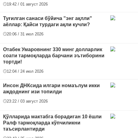
19:42 / 01 август 2026
Туғилган санаси бўйича "энг ақлли"
аёллар: Қайси турдаги ақли кучли?
20:06 / 31 июл 2026
Отабек Умаровнинг 330 минг долларлик
соати тармоқларда барчани эътиборини
тортди!
12:04 / 24 июл 2026
Инсон ДНКсида илгари номаълум икки
аждоднинг изи топилди
23:22 / 03 август 2026
Қўлларида мактабга борадиган 10 ёшли
Ралф тармоқларда кўпчиликни
таъсирлантирди