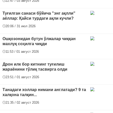
22:47 / 03 август 2026
Туғилган санаси бўйича "энг ақлли"
аёллар: Қайси турдаги ақли кучли?
20:06 / 31 июл 2026
Ошқозонидан бутун ўлжалар чиққан
махлуқ соҳилга чиқди
11:53 / 01 август 2026
Дрон илк бор китнинг туғилиш
жараёнини тўлиқ тасвирга олди
23:51 / 01 август 2026
Танадаги холлар нимани англатади? 9 та
халқона талқин...
21:35 / 02 август 2026