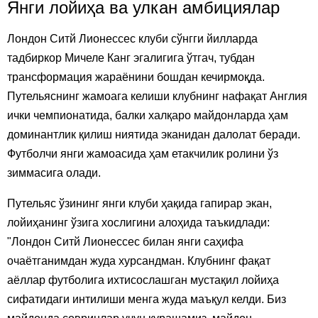
Янги лойиҳа ва улкан амбициялар
Лондон Ситй Лионессес клуби сўнгги йилларда
тадбиркор Мичеле Канг эгалигига ўтгач, тубдан
трансформация жараёнини бошдан кечирмоқда.
Путельяснинг жамоага келиши клубнинг нафақат Англия
ички чемпионатида, балки халқаро майдонларда ҳам
доминантлик қилиш ниятида эканидан далолат беради.
Футболчи янги жамоасида ҳам етакчилик ролини ўз
зиммасига олади.
Путельяс ўзининг янги клуби ҳақида гапирар экан,
лойиҳанинг ўзига хослигини алоҳида таъкидлади:
"Лондон Ситй Лионессес билан янги саҳифа
очаётганимдан жуда хурсандман. Клубнинг фақат
аёллар футболига ихтисослашган мустақил лойиҳа
сифатидаги интилиши менга жуда маъқул келди. Биз