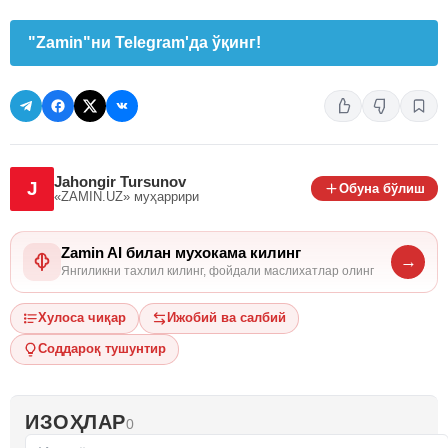
"Zamin"ни Telegram'да ўқинг!
Jahongir Tursunov
J
Обуна бўлиш
«ZAMIN.UZ»
муҳаррири
Zamin AI билан мухокама килинг
→
Янгиликни тахлил килинг, фойдали маслихатлар олинг
Хулоса чиқар
Ижобий ва салбий
Соддароқ тушунтир
ИЗОҲЛАР
0