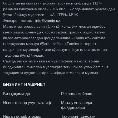
бошлаган ва оммавий ахборот воситаси сифатида 1117-
рақамли гувоҳнома билан 2016 йил 5 июлда давлат рўйхатидан
ўтган. Лойиҳа муассиси — «ALLTEN» МЧЖ.
Электрон манзил:
info@zamin.uz
.
Матнли материалларни тўлиқ кўчириш ёки қисман иқтибос
келтиришга, шунингдек, фотографик, график, аудио ва/ёки
видеоматериаллардан фойдаланишга «Zamin.uz» сайтига
гиперҳавола мавжуд бўлган ва/ёки «Zamin» интернет-
нашрининг муаллифлигини кўрсатувчи ёзув илова қилинган
тақдирда йўл қўйилади.
Сайтда эълон қилинаётган муаллифлик мақолаларида
билдирилган фикрлар муаллифга тегишли ва улар Zamin.uz
таҳририяти нуқтаи назарини ифода этмаслиги мумкин.
БИЗНИНГ НАШРИЁТ
Биз ҳақимизда
Реклама жойлаш
Инвесторлар учун таклиф
Маълумотлардан
фойдаланиш
Ишга таклиф этамиз
Таҳририят сиёсати