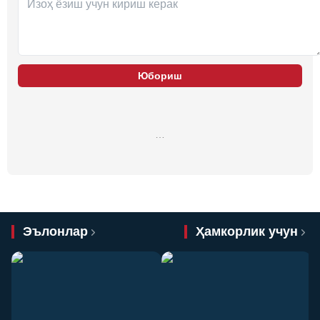
Юбориш
…
Эълонлар
Ҳамкорлик учун