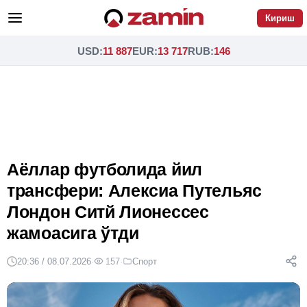
Кириш
USD
:
11 887
EUR
:
13 717
RUB
:
146
Аёллар футболида йил
трансфери: Алексиа Путельяс
Лондон Ситй Лионессес
жамоасига ўтди
20:36 / 08.07.2026
·
157
·
Спорт