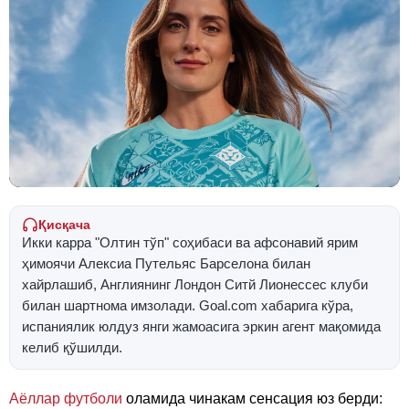
Қисқача
Икки карра "Олтин тўп" соҳибаси ва афсонавий ярим
ҳимоячи Алексиа Путельяс Барселона билан
хайрлашиб, Англиянинг Лондон Ситй Лионессес клуби
билан шартнома имзолади. Goal.com хабарига кўра,
испаниялик юлдуз янги жамоасига эркин агент мақомида
келиб қўшилди.
Аёллар футболи
оламида чинакам сенсация юз берди: