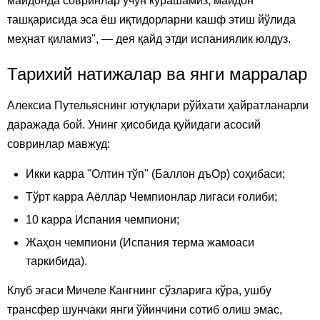
майдонда совринлар учун курашамиз, майдон
ташқарисида эса ёш иқтидорларни кашф этиш йўлида
меҳнат қиламиз", — дея қайд этди испаниялик юлдуз.
Тарихий натижалар ва янги марралар
Алексиа Путельяснинг ютуқлари рўйхати ҳайратланарли
даражада бой. Унинг ҳисобида қуйидаги асосий
совринлар мавжуд:
Икки карра "Олтин тўп" (Баллон дъОр) соҳибаси;
Тўрт карра Аёллар Чемпионлар лигаси ғолиби;
10 карра Испания чемпиони;
Жаҳон чемпиони (Испания терма жамоаси
таркибида).
Клуб эгаси Мичеле Кангнинг сўзларига кўра, ушбу
трансфер шунчаки янги ўйинчини сотиб олиш эмас,