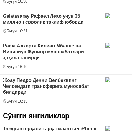
Бугун 16:38
Galatasaray Рафаел Леао учун 35
миллион евролик таклиф юборди
Бугун 16:31
Рафа Алкорта Килиан Мбаппе ва
Винисиус Жуниор муносабатлари
ҳақида гапирди
Бугун 16:19
Жоау Педро Денни Велбекнинг
Челсеидаги трансферига муносабат
билдирди
Бугун 16:15
Сўнгги янгиликлар
Telegram орқали тарқатилаётган iPhone