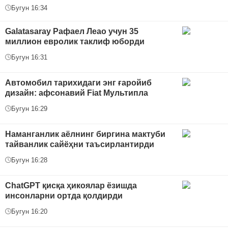
Бугун 16:34
Galatasaray Рафаел Леао учун 35
миллион евролик таклиф юборди
Бугун 16:31
Автомобил тарихидаги энг ғаройиб
дизайн: афсонавий Fiat Мультипла
Бугун 16:29
Наманганлик аёлнинг биргина мактуби
тайванлик сайёҳни таъсирлантирди
Бугун 16:28
ChatGPT қисқа ҳикоялар ёзишда
инсонларни ортда қолдирди
Бугун 16:20