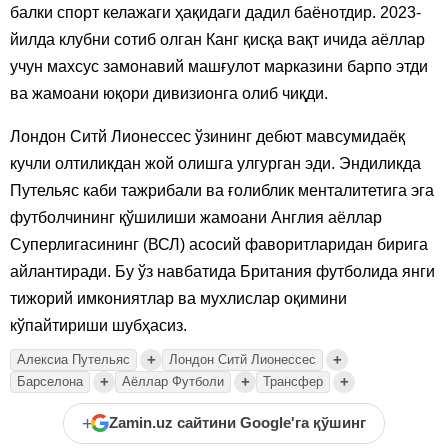
балки спорт келажаги ҳақидаги дадил баёнотдир. 2023-
йилда клубни сотиб олган Канг қисқа вақт ичида аёллар
учун махсус замонавий машғулот марказини барпо этди
ва жамоани юқори дивизионга олиб чиқди.
Лондон Ситй Лионессес ўзининг дебют мавсумидаёқ
кучли олтиликдан жой олишга улгурган эди. Эндиликда
Путельяс каби тажрибали ва ғолиблик менталитетига эга
футболчининг қўшилиши жамоани Англия аёллар
Суперлигасининг (ВСЛ) асосий фаворитларидан бирига
айлантиради. Бу ўз навбатида Британия футболида янги
тижорий имкониятлар ва мухлислар оқимини
кўпайтириши шубҳасиз.
+
+
Алексиа Путельяс
Лондон Ситй Лионессес
+
+
+
Барселона
Аёллар Футболи
Трансфер
+
Zamin.uz сайтини Google'га қўшинг