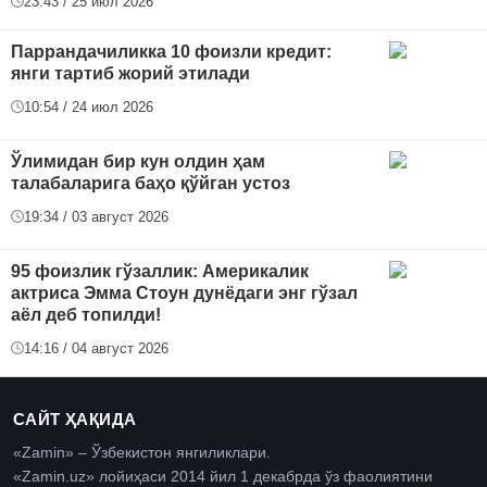
23:43 / 25 июл 2026
Паррандачиликка 10 фоизли кредит:
янги тартиб жорий этилади
10:54 / 24 июл 2026
Ўлимидан бир кун олдин ҳам
талабаларига баҳо қўйган устоз
19:34 / 03 август 2026
95 фоизлик гўзаллик: Америкалик
актриса Эмма Стоун дунёдаги энг гўзал
аёл деб топилди!
14:16 / 04 август 2026
САЙТ ҲАҚИДА
«Zamin» – Ўзбекистон янгиликлари.
«Zamin.uz» лойиҳаси 2014 йил 1 декабрда ўз фаолиятини