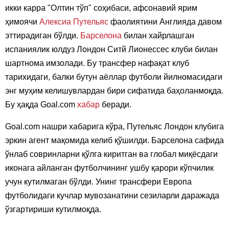
икки карра "Олтин тўп" соҳибаси, афсонавий ярим
ҳимоячи
Алексиа Путельяс
фаолиятини Англияда давом
эттирадиган бўлди.
Барселона
билан хайрлашган
испаниялик юлдуз Лондон Ситй Лионессес клуби билан
шартнома имзолади. Бу трансфер нафақат клуб
тарихидаги, балки бутун аёллар футболи йилномасидаги
энг муҳим келишувлардан бири сифатида баҳоланмоқда.
Бу ҳақда Goal.com
хабар
беради.
Goal.com нашри хабарига кўра, Путельяс Лондон клубига
эркин агент мақомида келиб қўшилди. Барселона сафида
ўнлаб совринларни қўлга киритган ва глобал миқёсдаги
иконага айланган футболчининг ушбу қарори кўпчилик
учун кутилмаган бўлди. Унинг трансфери Европа
футболидаги кучлар мувозанатини сезиларли даражада
ўзгартириши кутилмоқда.