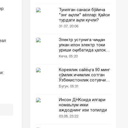
ер
Туғилган санаси бўйича
"энг ақлли" аёллар: Қайси
турдаги ақли кучли?
31.07, 20:06
Электр устунига чиққан
еал
улкан илон электр токи
уриши оқибатида ҳалок
бўлди
Кеча, 05:20
Кореялик сайёҳга 90 минг
и:
сўмлик ичимлик сотган
Ўзбекистонлик сотувчи
Корея телевидениясида
Бугун, 05:31
ҳам ёритилди
Инсон ДНКсида илгари
номаълум икки
аждоднинг изи топилди
03.08, 23:22