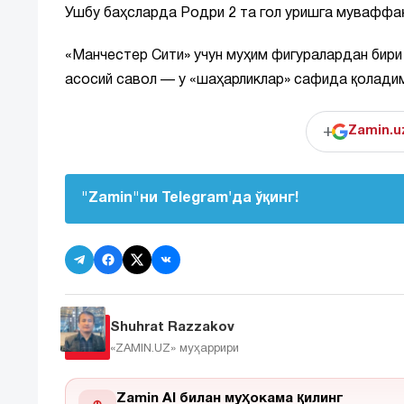
Ушбу баҳсларда Родри 2 та гол уришга муваффақ
«Манчестер Сити» учун муҳим фигуралардан бири 
асосий савол — у «шаҳарликлар» сафида қоладим
+
Zamin.u
"Zamin"ни Telegram'да ўқинг!
Shuhrat Razzakov
«ZAMIN.UZ»
муҳаррири
Zamin AI билан муҳокама қилинг