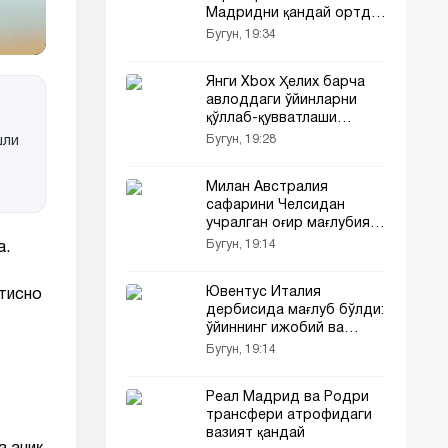
Мадридни қандай ортда
қолдирди
Бугун, 19:34
Янги Xbox Ҳелих барча
авлоддаги ўйинларни
қўллаб-қувватлаши
мумкин
Бугун, 19:28
шли
Милан Австралия
сафарини Челсидан
учралган оғир мағлубият
билан якунлади
Бугун, 19:14
а.
Ювентус Италия
стисно
дербисида мағлуб бўлди:
ўйиннинг ижобий ва
салбий жиҳатлари
Бугун, 19:14
Реал Мадрид ва Родри
трансфери атрофидаги
вазият қандай