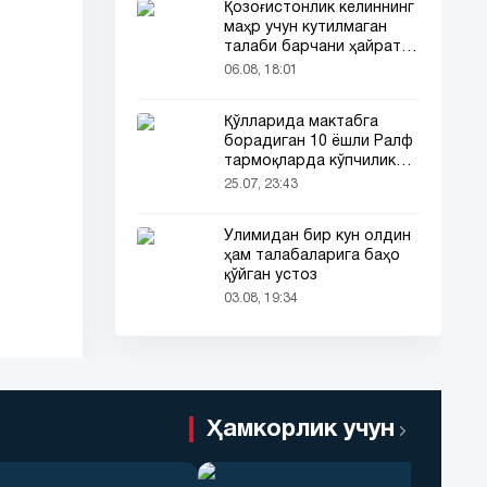
Қозоғистонлик келиннинг
маҳр учун кутилмаган
талаби барчани ҳайратга
солди
06.08, 18:01
Қўлларида мактабга
борадиган 10 ёшли Ралф
тармоқларда кўпчиликни
таъсирлантирди
25.07, 23:43
Ўлимидан бир кун олдин
ҳам талабаларига баҳо
қўйган устоз
03.08, 19:34
Ҳамкорлик учун