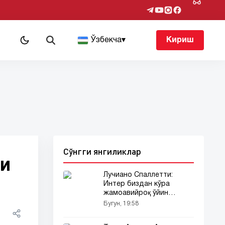
т
Ўзбекча
▾
Кириш
Сўнгги янгиликлар
ши
Лучиано Спаллетти:
Интер биздан кўра
жамоавийроқ ўйин
кўрсатди
Бугун, 19:58