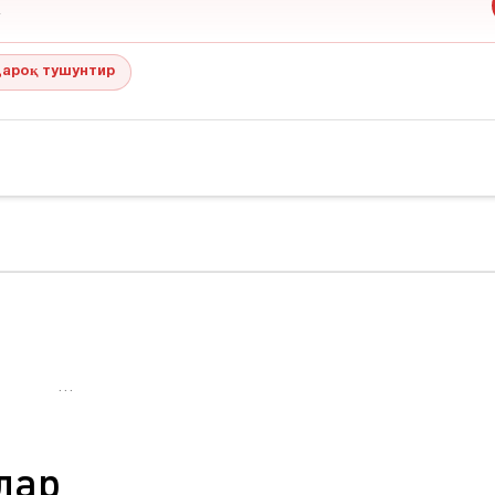
ароқ тушунтир
…
лар