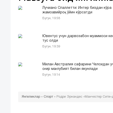
Лучиано Спаллетти: Интер биздан кўра
жамоавийроқ ўйин кўрсатди
Бугун, 19:58
Ювентус учун дарвозабон муаммоси ке
тус олди
Бугун, 19:39
Милан Австралия сафарини Челсидан у
оғир мағлубият билан якунлади
Бугун, 19:14
Янгиликлар
»
Спорт
»
Родри Эрнандес «Манчестер Сити»