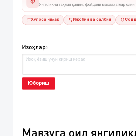
Янгиликни таҳлил қилинг, фойдали маслаҳатлар олинг
Хулоса чиқар
Ижобий ва салбий
Содд
Изоҳлар
0
Юбориш
Мавзуга оид янгилик