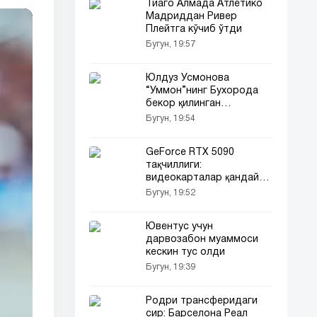
Тиаго Алмада Атлетико
Мадриддан Ривер
Плейтга кўчиб ўтди
Бугун, 19:57
Юлдуз Усмонова
“Уммон”нинг Бухорода
бекор қилинган
концертига ўзининг
Бугун, 19:54
кескин фикрларини
билдирди (видео)
GeForce RTX 5090
тақчиллиги:
видеокарталар қандай
мажбурий пакетларда
Бугун, 19:52
сотилмоқда
Ювентус учун
дарвозабон муаммоси
кескин тус олди
Бугун, 19:39
Родри трансферидаги
сир: Барселона Реал