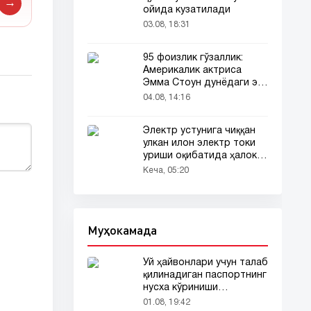
→
ойида кузатилади
03.08, 18:31
95 фоизлик гўзаллик:
Америкалик актриса
Эмма Стоун дунёдаги энг
гўзал аёл деб топилди!
04.08, 14:16
Электр устунига чиққан
улкан илон электр токи
уриши оқибатида ҳалок
бўлди
Кеча, 05:20
Муҳокамада
Уй ҳайвонлари учун талаб
қилинадиган паспортнинг
нусха кўриниши
тармоқларда тарқалди
01.08, 19:42