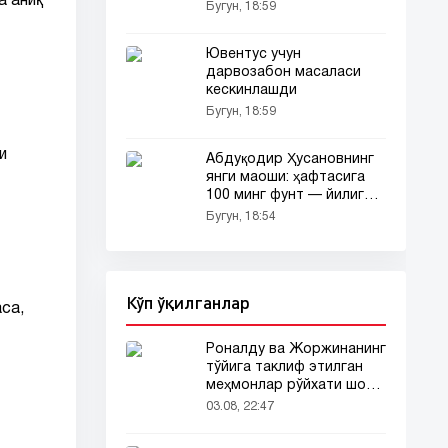
а аниқ
Бугун, 18:59
Ювентус учун
дарвозабон масаласи
кескинлашди
Бугун, 18:59
и
Абдуқодир Ҳусановнинг
янги маоши: ҳафтасига
100 минг фунт — йилига
қанча?
Бугун, 18:54
Кўп ўқилганлар
са,
Роналду ва Жоржинанинг
тўйига таклиф этилган
меҳмонлар рўйхати шов-
шувда
03.08, 22:47