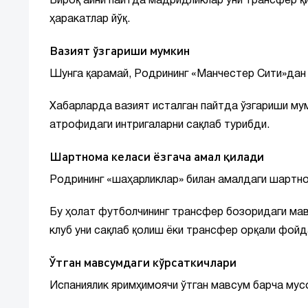
Бироқ айни пайтда мадридликлар уни трансфер қ
ҳаракатлар йўқ.
Вазият ўзгариши мумкин
Шунга қарамай, Родрининг «Манчестер Сити»дан 
Хабарларда вазият исталган пайтда ўзгариши му
атрофидаги интригаларни сақлаб турибди.
Шартнома келаси ёзгача амал қилади
Родрининг «шаҳарликлар» билан амалдаги шартно
Бу ҳолат футболчининг трансфер бозоридаги мавқ
клуб уни сақлаб қолиш ёки трансфер орқали фойд
Ўтган мавсумдаги кўрсаткичлари
Испаниялик яримҳимоячи ўтган мавсум барча му