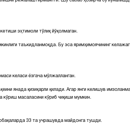
илишни режалаштирмаяпти. Шу сабаб ҳозирча бу йўналишд
кетиши эҳтимоли тўлиқ йўқолмаган.
мкинлиги таъкидланмоқда. Бу эса яримҳимоячининг келажаг
маси келаси ёзгача мўлжалланган.
еини янада қизиқарли қилади. Агар янги келишув имзоланма
а кўриш масаласини кўриб чиқиши мумкин.
собақаларда 33 та учрашувда майдонга тушди.