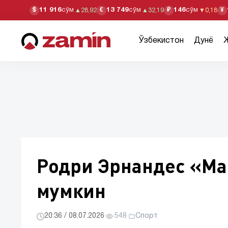
11 916
сўм
13 749
сўм
146
сўм
$
€
₽
¥
▲
28,92
▲
32,19
▼
0,18
Ўзбекистон
Дунё
Родри Эрнандес «Ма
мумкин
20:36 / 08.07.2026
·
548
·
Спорт