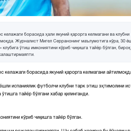
келажаги борасида ҳали якуний қарорга келмагани ва клубни
моқда. Журналист Мигел Серранонинг маълумотига кўра, 30 ё
 клубига ўтиш имкониятини кўриб чиқишга тайёр бўлган, бироқ
жалаштирмаяпти.
 келажаги борасида якуний қарорга келмагани айтилмоқд
ёшли испаниялик футболчи клубни тарк этиш эҳтимолини и
 ўтишга тайёр бўлгани хабар қилинганди.
ониятини кўриб чиқишга тайёр бўлган.