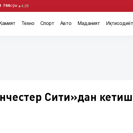
1 766
сўм
▲
4,29
Жамият
Техно
Спорт
Авто
Маданият
Иқтисодиё
нчестер Сити»дан кети