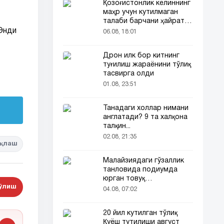
Қозоғистонлик келиннинг
маҳр учун кутилмаган
талаби барчани ҳайратга
солди
 Энди
06.08, 18:01
Дрон илк бор китнинг
туғилиш жараёнини тўлиқ
тасвирга олди
01.08, 23:51
Танадаги холлар нимани
англатади? 9 та халқона
талқин...
02.08, 21:35
қлаш
Малайзиядаги гўзаллик
танловида подиумда
юрган товуқ
бўлиш
томошабинлар
04.08, 07:02
эътиборини тортди
20 йил кутилган тўлиқ
Қуёш тутилиши август