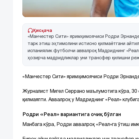
Қисқача
«Манчестер Сити» яримҳимоячиси Родри Эрнандес 
тарк этиш эҳтимолини истисно қилмаётгани айтил
испаниялик футболчи аввалроқ Мадриднинг «Реал»
ҳозирча мадридликлар уни трансфер қилишни ре
«Манчестер Сити» яримҳимоячиси Родри Эрнандес
Журналист Мигел Серрано маълумотига кўра, 30 
қилмаяпти. Аввалроқ у Мадриднинг «Реал» клубига
Родри «Реал» вариантига очиқ бўлган
Манбага кўра, Родри аввалроқ «Реал»га ўтиш имк