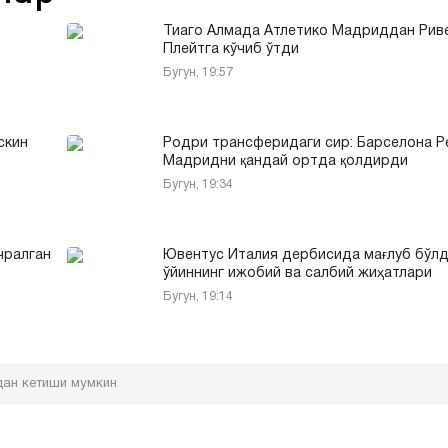
Тиаго Алмада Атлетико Мадриддан Рив
Плейтга кўчиб ўтди
Бугун, 19:57
скин
Родри трансферидаги сир: Барселона Р
Мадридни қандай ортда қолдирди
Бугун, 19:34
чралган
Ювентус Италия дербисида мағлуб бўлд
ўйиннинг ижобий ва салбий жиҳатлари
Бугун, 19:14
дан кетиши мумкин