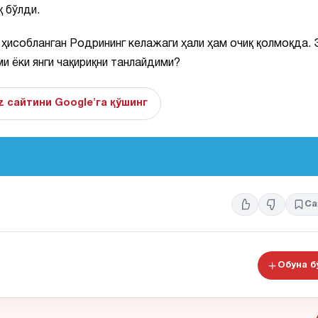
 бўлди.
ҳисобланган Родрининг келажаги ҳали ҳам очиқ қолмоқда.
и ёки янги чақириқни танлайдими?
z сайтини Google'га қўшинг
Са
Обуна 