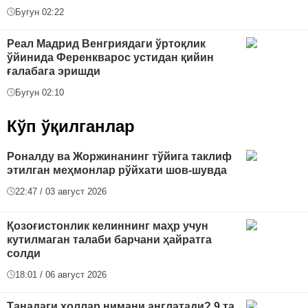
Бугун 02:22
Реал Мадрид Венгриядаги ўртоқлик
ўйинида Ференкварос устидан қийин
ғалабага эришди
Бугун 02:10
Кўп ўқилганлар
Роналду ва Жоржинанинг тўйига таклиф
этилган меҳмонлар рўйхати шов-шувда
22:47 / 03 август 2026
Қозоғистонлик келиннинг маҳр учун
кутилмаган талаби барчани ҳайратга
солди
18:01 / 06 август 2026
Танадаги холлар нимани англатади? 9 та