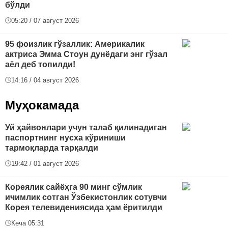
бўлди
05:20 / 07 август 2026
95 фоизлик гўзаллик: Америкалик
актриса Эмма Стоун дунёдаги энг гўзал
аёл деб топилди!
14:16 / 04 август 2026
Муҳокамада
Уй ҳайвонлари учун талаб қилинадиган
паспортнинг нусха кўриниши
тармоқларда тарқалди
19:42 / 01 август 2026
Кореялик сайёҳга 90 минг сўмлик
ичимлик сотган Ўзбекистонлик сотувчи
Корея телевидениясида ҳам ёритилди
Кеча 05:31