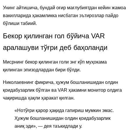
Унинг айтишича, бундай оғир мағлубиятдан кейин жамоа
вакилларида ҳакамликка нисбатан эътирозлар пайдо
бўлиши табиий.
Бекор қилинган гол бўйича VAR
аралашуви тўғри деб баҳоланди
Мисрнинг бекор қилинган голи энг кўп муҳокама
қилинган эпизодлардан бири бўлди.
Николаевнинг фикрича, ҳужум бошланишидан олдин
қоидабузарлик бўлган ва VAR ҳакамни монитор олдига
чақиришда ҳақли ҳаракат қилган.
«Нотўғри қарор ҳақида гапириш мумкин эмас.
Ҳужум бошланишидан олдин қоидабузарлик
аниқ эди», — дея таъкидлади у.