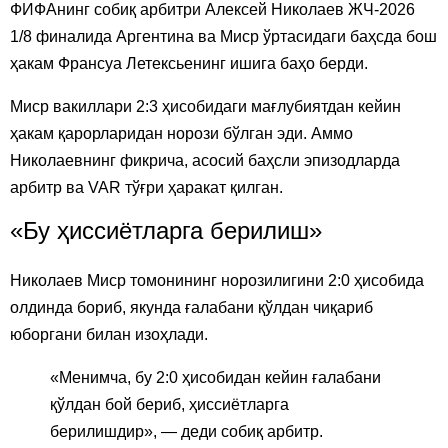
ФИФАнинг собиқ арбитри Алексей Николаев ЖЧ-2026
1/8 финалида Аргентина ва Миср ўртасидаги баҳсда бош
ҳакам Франсуа Летексьенинг ишига баҳо берди.
Миср вакиллари 2:3 ҳисобидаги мағлубиятдан кейин
ҳакам қарорларидан норози бўлган эди. Аммо
Николаевнинг фикрича, асосий баҳсли эпизодларда
арбитр ва VAR тўғри ҳаракат қилган.
«Бу ҳиссиётларга берилиш»
Николаев Миср томонининг норозилигини 2:0 ҳисобида
олдинда бориб, якунда ғалабани қўлдан чиқариб
юборгани билан изоҳлади.
«Менимча, бу 2:0 ҳисобидан кейин ғалабани
қўлдан бой бериб, ҳиссиётларга
берилишдир», — деди собиқ арбитр.