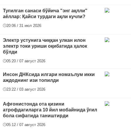
Туғилган санаси бўйича "энг ақлли"
аёллар: Қайси турдаги ақли кучли?
20:06 / 31 июл 2026
Электр устунига чиққан улкан илон
электр токи уриши оқибатида ҳалок
бўлди
05:20 / 07 август 2026
Инсон ДНКсида илгари номаълум икки
аждоднинг изи топилди
23:22 / 03 август 2026
Афғонистонда ота қизини
атрофдагиларга 10 йил мобайнида ўғил
бола сифатида таништирди
05:12 / 07 август 2026