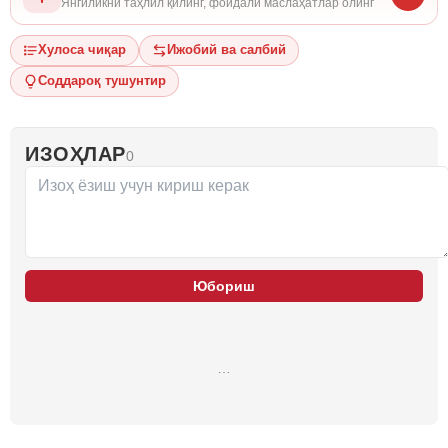
Янгиликни таҳлил қилинг, фойдали маслаҳатлар олинг
Хулоса чиқар
Ижобий ва салбий
Соддароқ тушунтир
ИЗОҲЛАР
0
Юбориш
…