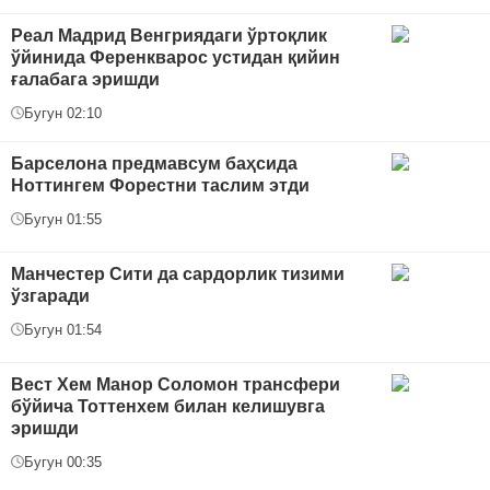
Реал Мадрид Венгриядаги ўртоқлик
ўйинида Ференкварос устидан қийин
ғалабага эришди
Бугун 02:10
Барселона предмавсум баҳсида
Ноттингем Форестни таслим этди
Бугун 01:55
Манчестер Сити да сардорлик тизими
ўзгаради
Бугун 01:54
Вест Хем Манор Соломон трансфери
бўйича Тоттенхем билан келишувга
эришди
Бугун 00:35