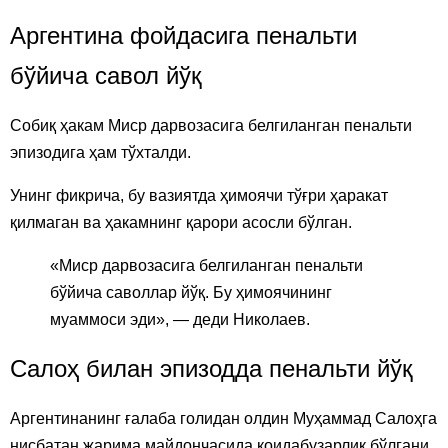
Аргентина фойдасига пенальти
бўйича савол йўқ
Собиқ ҳакам Миср дарвозасига белгиланган пенальти
эпизодига ҳам тўхталди.
Унинг фикрича, бу вазиятда ҳимоячи тўғри ҳаракат
қилмаган ва ҳакамнинг қарори асосли бўлган.
«Миср дарвозасига белгиланган пенальти
бўйича саволлар йўқ. Бу ҳимоячининг
муаммоси эди», — деди Николаев.
Салоҳ билан эпизодда пенальти йўқ
Аргентинанинг ғалаба голидан олдин Муҳаммад Салоҳга
нисбатан жарима майдончасида қоидабузарлик бўлгани