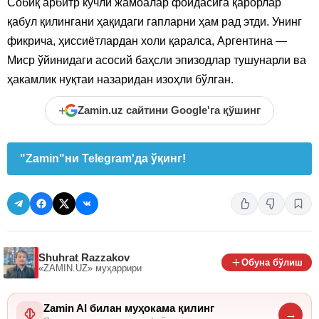
Собиқ арбитр кучли жамоалар фойдасига қарорлар
қабул қилингани ҳақидаги гапларни ҳам рад этди. Унинг
фикрича, ҳиссиётлардан холи қаралса, Аргентина —
Миср ўйинидаги асосий баҳсли эпизодлар тушунарли ва
ҳакамлик нуқтаи назаридан изоҳли бўлган.
+
Zamin.uz сайтини Google'га қўшинг
"Zamin"ни Telegram'да ўқинг!
Shuhrat Razzakov
Обуна бўлиш
«ZAMIN.UZ»
муҳаррири
Zamin AI билан муҳокама қилинг
→