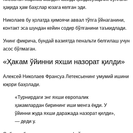
ҳақида ҳам баҳслар юзага келган эди.
Николаев бу ҳолатда ҳимоячи аввал тўпга ўйнаганини,
контакт эса шундан кейин содир бўлганини таъкидлади.
Унинг фикрича, бундай вазиятда пенальти белгилаш учун
асос бўлмаган.
«Ҳакам ўйинни яхши назорат қилди»
Алексей Николаев Франсуа Летексьенинг умумий ишини
юқори баҳолади.
«Турнирдаги энг яхши европалик
ҳакамлардан бирининг иши менга ёқди. У
ўйинни жуда яхши даражада назорат қилди»,
— деди у.