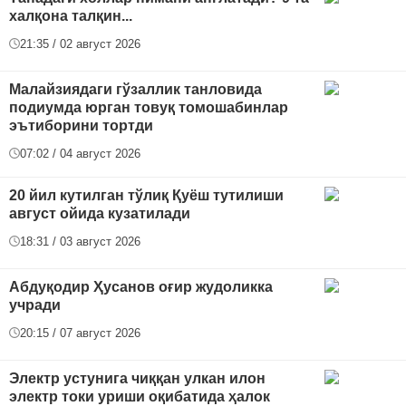
халқона талқин...
21:35 / 02 август 2026
Малайзиядаги гўзаллик танловида
подиумда юрган товуқ томошабинлар
эътиборини тортди
07:02 / 04 август 2026
20 йил кутилган тўлиқ Қуёш тутилиши
август ойида кузатилади
18:31 / 03 август 2026
Абдуқодир Ҳусанов оғир жудоликка
учради
20:15 / 07 август 2026
Электр устунига чиққан улкан илон
электр токи уриши оқибатида ҳалок