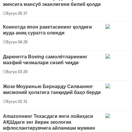
жинсига мансуб эканлигини билиб қолди
Бугун 05:37
Коинотда япон ракетасининг қолдиғи
жуда аниқ суратга олинди
Бугун 04:28
Даркнетга Boeing самолётларининг
махфий чизмалари сизиб чиқди
Бугун 03:20
Жозе Моуринью Бернарду Силванинг
жисмоний ҳолатига танқидий баҳо берди
Бугун 02:31
Amazonнинг Техасдаги янги лойиҳаси
АҚШдаги энг йирик экологик
ифлослантирувчига айланиши мумкин