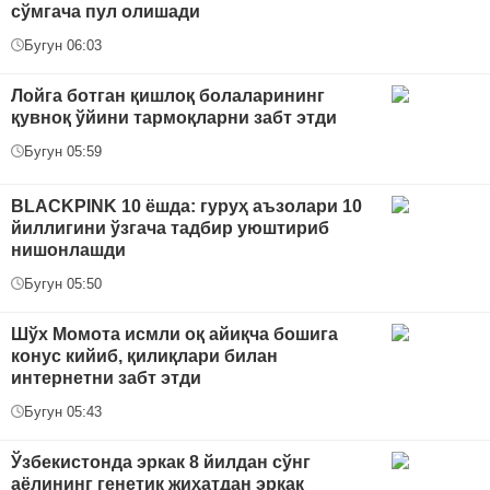
сўмгача пул олишади
Бугун 06:03
Лойга ботган қишлоқ болаларининг
қувноқ ўйини тармоқларни забт этди
Бугун 05:59
BLACKPINK 10 ёшда: гуруҳ аъзолари 10
йиллигини ўзгача тадбир уюштириб
нишонлашди
Бугун 05:50
Шўх Момота исмли оқ айиқча бошига
конус кийиб, қилиқлари билан
интернетни забт этди
Бугун 05:43
Ўзбекистонда эркак 8 йилдан сўнг
аёлининг генетик жиҳатдан эркак