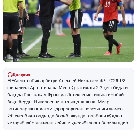
Қисқача
FIFAнинг собиқ арбитри Алексей Николаев ЖЧ-2026 1/8
финалида Аргентина ва Миср ўртасидаги 2:3 ҳисобидаги
баҳсда бош ҳакам Франсуа Летексенинг ишига ижобий
баҳо берди. Николаевнинг таъкидлашича, Миср
вакилларининг ҳакам қарорларидан норозилиги жамоа
2:0 ҳисобида олдинда бориб, якунда ғалабани қўлдан
чиқариб юборганидан кейинги ҳиссиётларга берилишдир.