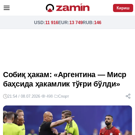
Кириш
USD
:
11 916
EUR
:
13 749
RUB
:
146
Собиқ ҳакам: «Аргентина — Миср
баҳсида ҳакамлик тўғри бўлди»
21:54 / 08.07.2026
·
498
·
Спорт