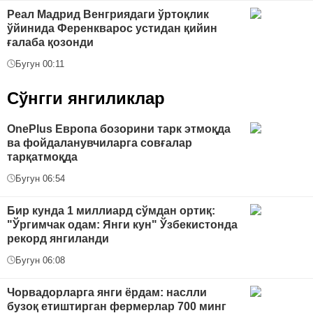
Реал Мадрид Венгриядаги ўртоқлик
ўйинида Ференкварос устидан қийин
ғалаба қозонди
Бугун 00:11
Сўнгги янгиликлар
OnePlus Европа бозорини тарк этмоқда
ва фойдаланувчиларга совғалар
тарқатмоқда
Бугун 06:54
Бир кунда 1 миллиард сўмдан ортиқ:
"Ўргимчак одам: Янги кун" Ўзбекистонда
рекорд янгиланди
Бугун 06:08
Чорвадорларга янги ёрдам: наслли
бузоқ етиштирган фермерлар 700 минг