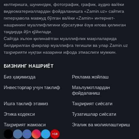
келтиришга, шунингдек, фотографик, график, аудио ва/ёки
видеоматериаллардан фойдаланишга «Zamin.uz» сайтига
гиперҳавола мавжуд бўлган ва/ёки «Zamin» интернет-
нашрининг муаллифлигини кўрсатувчи ёзув илова қилинган
тақдирда йўл қўйилади.
Сайтда эълон қилинаётган муаллифлик мақолаларида
билдирилган фикрлар муаллифга тегишли ва улар Zamin.uz
таҳририяти нуқтаи назарини ифода этмаслиги мумкин.
БИЗНИНГ НАШРИЁТ
Биз ҳақимизда
Реклама жойлаш
Инвесторлар учун таклиф
Маълумотлардан
фойдаланиш
Ишга таклиф этамиз
Таҳририят сиёсати
Этика кодекси
Тузатишлар сиёсати
Таҳририят жамоаси
Эгалик ва молиялаштириш
+18