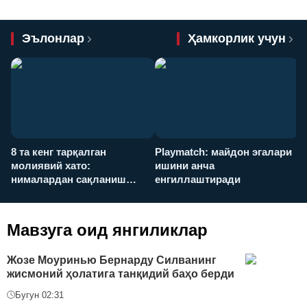
Эълонлар
Ҳамкорлик учун
8 та кенг тарқалган
Playmatch: майдон эгалари
P
молиявий хато:
ишини анча
у
нималардан сақланиш
енгиллаштиради
х
керак?
Мавзуга оид янгиликлар
Жозе Моуринью Бернарду Силванинг
жисмоний ҳолатига танқидий баҳо берди
Бугун 02:31