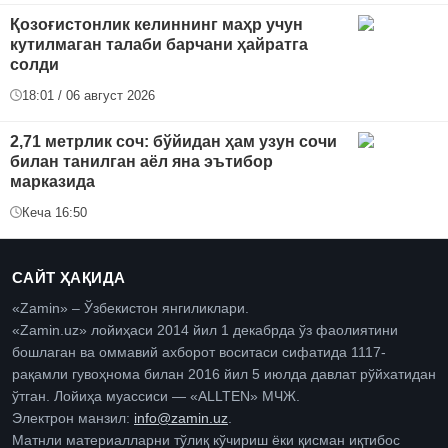
Қозоғистонлик келиннинг маҳр учун
кутилмаган талаби барчани ҳайратга
солди
18:01 / 06 август 2026
2,71 метрлик соч: бўйидан ҳам узун сочи
билан танилган аёл яна эътибор
марказида
Кеча 16:50
САЙТ ҲАҚИДА
«Zamin» – Ўзбекистон янгиликлари.
«Zamin.uz» лойиҳаси 2014 йил 1 декабрда ўз фаолиятини
бошлаган ва оммавий ахборот воситаси сифатида 1117-
рақамли гувоҳнома билан 2016 йил 5 июлда давлат рўйхатидан
ўтган. Лойиҳа муассиси — «ALLTEN» МЧЖ.
Электрон манзил:
info@zamin.uz
.
Матнли материалларни тўлиқ кўчириш ёки қисман иқтибос