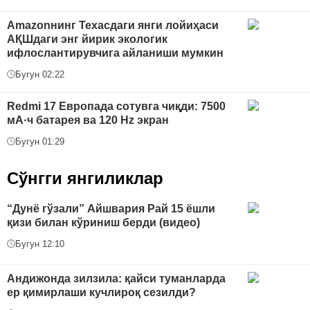
Amazonнинг Техасдаги янги лойиҳаси
АҚШдаги энг йирик экологик
ифлослантирувчига айланиши мумкин
Бугун 02:22
Redmi 17 Европада сотувга чиқди: 7500
мА·ч батарея ва 120 Hz экран
Бугун 01:29
Сўнгги янгиликлар
“Дунё гўзали” Айшвария Рай 15 ёшли
қизи билан кўриниш берди (видео)
Бугун 12:10
Андижонда зилзила: қайси туманларда
ер қимирлаши кучлироқ сезилди?