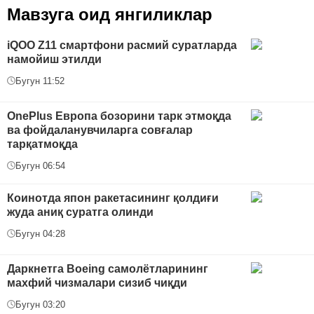
Мавзуга оид янгиликлар
iQOO Z11 смартфони расмий суратларда
намойиш этилди
Бугун 11:52
OnePlus Европа бозорини тарк этмоқда
ва фойдаланувчиларга совғалар
тарқатмоқда
Бугун 06:54
Коинотда япон ракетасининг қолдиғи
жуда аниқ суратга олинди
Бугун 04:28
Даркнетга Boeing самолётларининг
махфий чизмалари сизиб чиқди
Бугун 03:20