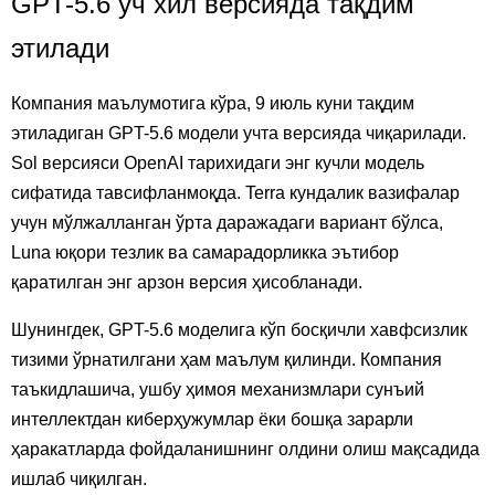
GPT-5.6 уч хил версияда тақдим
этилади
Компания маълумотига кўра, 9 июль куни тақдим
этиладиган GPT-5.6 модели учта версияда чиқарилади.
Sol версияси OpenAI тарихидаги энг кучли модель
сифатида тавсифланмоқда. Terra кундалик вазифалар
учун мўлжалланган ўрта даражадаги вариант бўлса,
Luna юқори тезлик ва самарадорликка эътибор
қаратилган энг арзон версия ҳисобланади.
Шунингдек, GPT-5.6 моделига кўп босқичли хавфсизлик
тизими ўрнатилгани ҳам маълум қилинди. Компания
таъкидлашича, ушбу ҳимоя механизмлари сунъий
интеллектдан киберҳужумлар ёки бошқа зарарли
ҳаракатларда фойдаланишнинг олдини олиш мақсадида
ишлаб чиқилган.