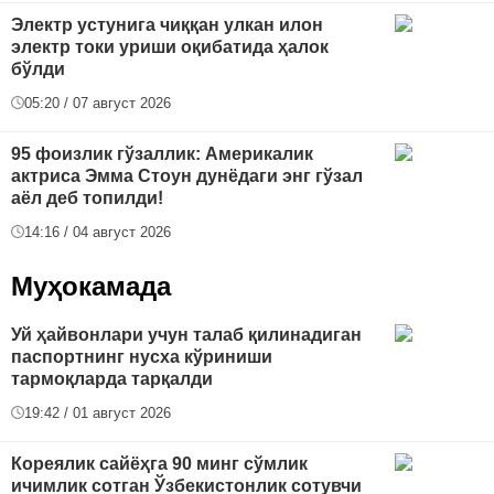
Электр устунига чиққан улкан илон
электр токи уриши оқибатида ҳалок
бўлди
05:20 / 07 август 2026
95 фоизлик гўзаллик: Америкалик
актриса Эмма Стоун дунёдаги энг гўзал
аёл деб топилди!
14:16 / 04 август 2026
Муҳокамада
Уй ҳайвонлари учун талаб қилинадиган
паспортнинг нусха кўриниши
тармоқларда тарқалди
19:42 / 01 август 2026
Кореялик сайёҳга 90 минг сўмлик
ичимлик сотган Ўзбекистонлик сотувчи