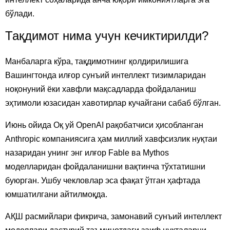
бўлади.
Тақдимот нима учун кечиктирилди?
Манбаларга кўра, тақдимотнинг қолдирилишига
Вашингтонда илғор сунъий интеллект тизимларидан
ноқонуний ёки хавфли мақсадларда фойдаланиш
эҳтимоли юзасидан хавотирлар кучайгани сабаб бўлган.
Июнь ойида Оқ уй OpenAI рақобатчиси ҳисобланган
Anthropic компаниясига ҳам миллий хавфсизлик нуқтаи
назаридан унинг энг илғор Fable ва Mythos
моделларидан фойдаланишни вақтинча тўхтатишни
буюрган. Ушбу чекловлар эса фақат ўтган ҳафтада
юмшатилгани айтилмоқда.
АҚШ расмийлари фикрича, замонавий сунъий интеллект