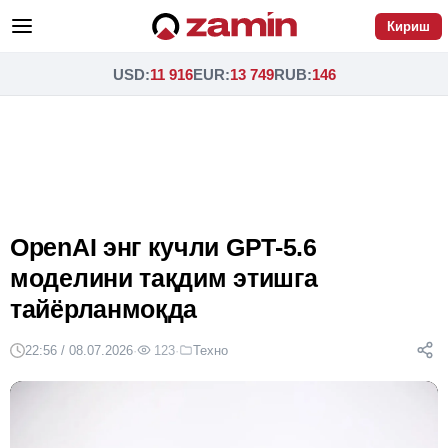
Кириш
USD
:
11 916
EUR
:
13 749
RUB
:
146
OpenAI энг кучли GPT-5.6
моделини тақдим этишга
тайёрланмоқда
22:56 / 08.07.2026
·
123
·
Техно