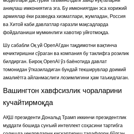
моделлари дастурий таъминотдаги заиф нуқталарни
аниқлаш имкониятига эга. Бу имкониятдан эса хорижий
армиялар ёки разведка хизматлари, жумладан, Россия
ва Хитой каби давлатлар ғаразли мақсадларда
фойдаланиши мумкинлиги хавотир уйғотмоқда.
Шу сабабли Оқ уй OpenAI'дан тақдимотни вақтинча
кечиктиришни сўраган ва компания бу таклифга розилик
билдирган. Бироқ OpenAI ўз баёнотида давлат
томонидан ўтказиладиган бундай текширувлар доимий
амалиётга айланмаслиги лозимлигини ҳам таъкидлаган.
Вашингтон хавфсизлик чораларини
кучайтирмоқда
АҚШ президенти Дональд Трамп иккинчи президентлик
муддати бошида сунъий интеллект соҳасини тартибга
солишда чекловларни қисқартириш тарафдори бўлган