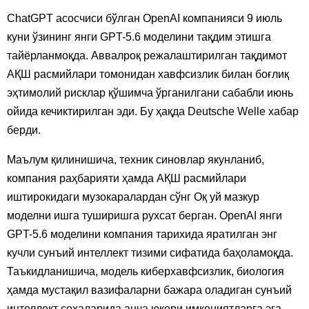
ChatGPT асосчиси бўлган OpenAI компанияси 9 июль
куни ўзининг янги GPT-5.6 моделини тақдим этишга
тайёрланмоқда. Аввалроқ режалаштирилган тақдимот
АҚШ расмийлари томонидан хавфсизлик билан боғлиқ
эҳтимолий рисклар қўшимча ўрганилгани сабабли июнь
ойида кечиктирилган эди. Бу ҳақда Deutsche Welle хабар
берди.
Маълум қилинишича, техник синовлар якунланиб,
компания раҳбарияти ҳамда АҚШ расмийлари
иштирокидаги музокаралардан сўнг Оқ уй мазкур
моделни ишга туширишга рухсат берган. OpenAI янги
GPT-5.6 моделини компания тарихида яратилган энг
кучли сунъий интеллект тизими сифатида баҳоламоқда.
Таъкидланишича, модель киберхавфсизлик, биология
ҳамда мустақил вазифаларни бажара оладиган сунъий
интеллект соҳаларида анча юқори имкониятларга эга