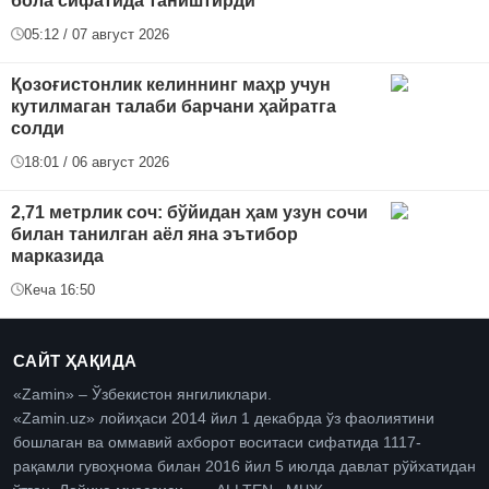
бола сифатида таништирди
05:12 / 07 август 2026
Қозоғистонлик келиннинг маҳр учун
кутилмаган талаби барчани ҳайратга
солди
18:01 / 06 август 2026
2,71 метрлик соч: бўйидан ҳам узун сочи
билан танилган аёл яна эътибор
марказида
Кеча 16:50
САЙТ ҲАҚИДА
«Zamin» – Ўзбекистон янгиликлари.
«Zamin.uz» лойиҳаси 2014 йил 1 декабрда ўз фаолиятини
бошлаган ва оммавий ахборот воситаси сифатида 1117-
рақамли гувоҳнома билан 2016 йил 5 июлда давлат рўйхатидан