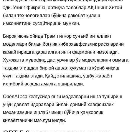
эди. Унинг фикрича, ортиқча талаблар АҚШнинг Хитой
билан технологиялар бўйича рақобат қилиш
имкониятини сусайтириши мумкин.
Бироқ июнь ойида Трамп илғор сунъий интеллект
моделлари билан боғлиқ киберхавфсизлик рискларини
камайтиришга қаратилган янги фармонни имзолади.
Ҳужжатга мувофиқ, дастурчилар ўз моделларини оммага
тақдим этишдан бир ой аввал ҳукуматга кўриб чиқиш
учун тақдим этади. Қайд этилишича, ушбу жараён
ихтиёрий асосда амалга оширилади.
OpenAI эса келгусида янги моделларни ишга тушириш
учун давлат идоралари билан доимий хавфсизлик
механизмини ишлаб чиқиш бўйича ҳамкорлик
қилаётганини маълум қилди.