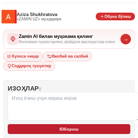
Aziza Shukhratova
Обуна бўлиш
«ZAMIN.UZ»
муҳаррири
Zamin AI билан муҳокама қилинг
→
Янгиликни таҳлил қилинг, фойдали маслаҳатлар олинг
Хулоса чиқар
Ижобий ва салбий
Соддароқ тушунтир
ИЗОҲЛАР
0
Юбориш