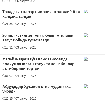
18:01 / 06 август 2026
Танадаги холлар нимани англатади? 9 та
халқона талқин...
21:35 / 02 август 2026
20 йил кутилган тўлиқ Қуёш тутилиши
август ойида кузатилади
18:31 / 03 август 2026
Малайзиядаги гўзаллик танловида
подиумда юрган товуқ томошабинлар
эътиборини тортди
07:02 / 04 август 2026
Абдуқодир Ҳусанов оғир жудоликка
учради
20:15 / 07 август 2026