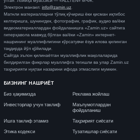
ўтган. Лойиҳа муассиси — «ALLTEN» МЧЖ.
Электрон манзил:
info@zamin.uz
.
Матнли материалларни тўлиқ кўчириш ёки қисман иқтибос
келтиришга, шунингдек, фотографик, график, аудио ва/ёки
видеоматериаллардан фойдаланишга «Zamin.uz» сайтига
гиперҳавола мавжуд бўлган ва/ёки «Zamin» интернет-
нашрининг муаллифлигини кўрсатувчи ёзув илова қилинган
тақдирда йўл қўйилади.
Сайтда эълон қилинаётган муаллифлик мақолаларида
билдирилган фикрлар муаллифга тегишли ва улар Zamin.uz
таҳририяти нуқтаи назарини ифода этмаслиги мумкин.
БИЗНИНГ НАШРИЁТ
Биз ҳақимизда
Реклама жойлаш
Инвесторлар учун таклиф
Маълумотлардан
фойдаланиш
Ишга таклиф этамиз
Таҳририят сиёсати
Этика кодекси
Тузатишлар сиёсати