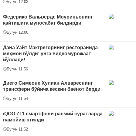
Бугун 12:03
Федерико Вальверде Моуриньонинг
қайтишига муносабат билдирди
Бугун 12:00
Дана Уайт Макгрегорнинг ресторанида
меҳмон бўлди: унга видеомурожаат
йўллади!
Бугун 11:56
Диего Симеоне Хулиан Алвареснинг
трансфери бўйича кескин баёнот берди
Бугун 11:54
iQOO Z11 смартфони расмий суратларда
намойиш этилди
Бугун 11:52