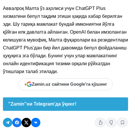
Аввалроқ Малта ўз аҳолиси учун ChatGPT Plus
хизматини бепул тақдим этиши ҳақида хабар берилган
эди. Шу тариқа мамлакат бундай имкониятни йўлга
қўйган илк давлатга айланган. OpenAI билан имзоланган
келишувга мувофиқ, Малта фуқаролари ва резидентлари
ChatGPT Plus'дан бир йил давомида бепул фойдаланиш
ҳуқуқига эга бўлади. Бунинг учун улар мамлакатнинг
онлайн идентификация тизими орқали рўйхатдан
ўтишлари талаб этилади.
+
Zamin.uz сайтини Google'га қўшинг
"Zamin"ни Telegram'да ўқинг!