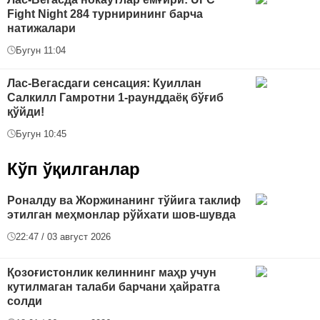
Fight Night 284 турнирининг барча
натижалари
Бугун 11:04
Лас-Вегасдаги сенсация: Куиллан
Салкилл Гамротни 1-раунддаёқ бўғиб
қўйди!
Бугун 10:45
Кўп ўқилганлар
Роналду ва Жоржинанинг тўйига таклиф
этилган меҳмонлар рўйхати шов-шувда
22:47 / 03 август 2026
Қозоғистонлик келиннинг маҳр учун
кутилмаган талаби барчани ҳайратга
солди