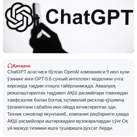
Қисқача
ChatGPT асосчиси бўлган OpenAI компанияси 9 июл куни
ўзининг янги GPT-5.6 сунъий интеллект моделини учта
версияда тақдим этишга тайёрланмоқда. Аввалроқ
режалаштирилган тақдимот АҚШ расмийлари томонидан
хавфсизлик билан боғлиқ эҳтимолий рисклар қўшимча
ўрганилгани сабабли июн ойида кечиктирилган эди.
Техник синовлар якунланиб, компания раҳбарияти ҳамда
АҚШ расмийлари иштирокидаги музокаралардан сўнг Оқ
уй мазкур тизимни ишга туширишга рухсат берди.