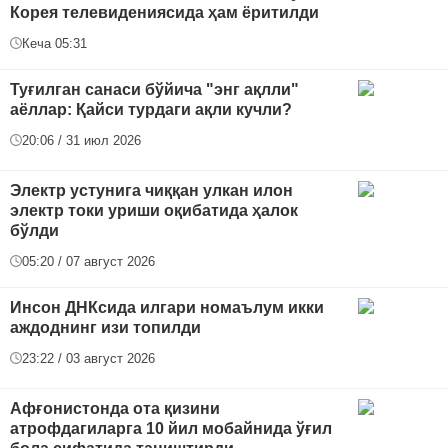
Корея телевидениясида ҳам ёритилди
Кеча 05:31
Туғилган санаси бўйича "энг ақлли"
аёллар: Қайси турдаги ақли кучли?
20:06 / 31 июл 2026
Электр устунига чиққан улкан илон
электр токи уриши оқибатида ҳалок
бўлди
05:20 / 07 август 2026
Инсон ДНКсида илгари номаълум икки
аждоднинг изи топилди
23:22 / 03 август 2026
Афғонистонда ота қизини
атрофдагиларга 10 йил мобайнида ўғил