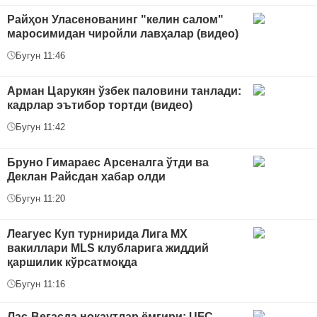
Райҳон Уласенованинг "келин салом"
маросимидан чиройли лавҳалар (видео)
Бугун 11:46
Арман Царукян ўзбек паловини танлади:
кадрлар эътибор тортди (видео)
Бугун 11:42
Бруно Гимараес Арсеналга ўтди ва
Деклан Райсдан хабар олди
Бугун 11:20
Леагуес Куп турнирида Лига МХ
вакиллари MLS клубларига жиддий
қаршилик кўрсатмоқда
Бугун 11:16
Лас-Вегасда нокаутлар ёмғири: UFC