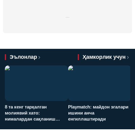
…
Эълонлар
Ҳамкорлик учун
8 та кенг тарқалган
Playmatch: майдон эгалари
P
молиявий хато:
ишини анча
у
нималардан сақланиш
енгиллаштиради
х
керак?