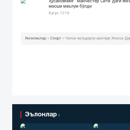
Ҳусановнинг “Манчестер Сити”даги янг
маоши маълум бўлди
Бугун, 12:19
Янгиликлар
»
Спорт
»
Челси иқтидорли вингери Жессе Де
Эълонлар