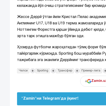
келажакда йўл очиш стратегиясининг бир қисмиди
Жессе Деррй ўтган йили Кристал Пелас академияс
Англиянинг U17, U18 ва U19 терма жамоаларида ў
Ноттингем Форестга қарши ўйинда дебют қилди,
эрта тарк этишга мажбур бўлган эди.
Ҳозирда футболчи жароҳатидан тўлиқ фориғ бўлг
тайёргарлик кўрмоқда. Sporting бош мураббийи 
тажрибага эга эканлиги Деррйнинг трансферида ҳ
+
+
+
Челси
Sporting
Трансфер
Премер-лига
+
Zamin.u
"Zamin"ни Telegram'да ўқинг!