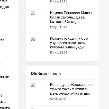
қуқи
Бугун, 12:18
нидан
Исмоил Беннасер Милан
билан хайрлашди ва
Қатарга йўл олди
Бугун, 12:13
Қозоғистонда илк бор
лки
учувчисиз аэротакси
г
йўловчи билан учди
Бугун, 12:05
и
Кўп ўқилганлар
ан ва
Роналду ва Жоржинанинг
тўйига таклиф этилган
меҳмонлар рўйхати шов-
Шу
шувда
03.08, 22:47
ага
ларга