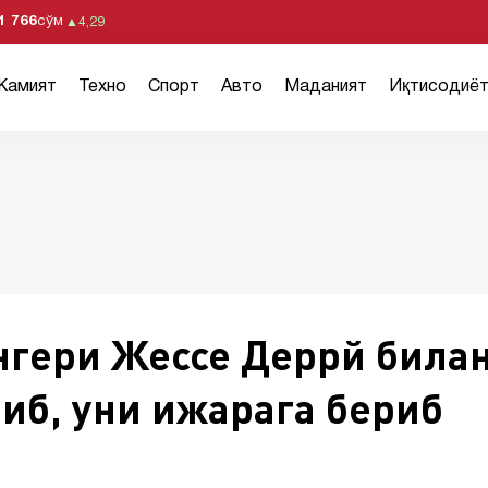
1 766
сўм
▲
4,29
Жамият
Техно
Спорт
Авто
Маданият
Иқтисодиё
нгери Жессе Деррй била
иб, уни ижарага бериб