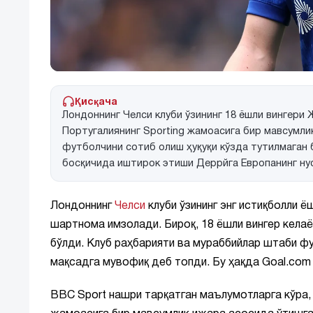
Қисқача
Лондоннинг Челси клуби ўзининг 18 ёшли вингери
Португалиянинг Sporting жамоасига бир мавсумли
футболчини сотиб олиш ҳуқуқи кўзда тутилмаган 
босқичида иштирок этиши Деррйга Европанинг ну
Лондоннинг
Челси
клуби ўзининг энг истиқболли 
шартнома имзолади. Бироқ, 18 ёшли вингер кел
бўлди. Клуб раҳбарияти ва мураббийлар штаби фу
мақсадга мувофиқ деб топди. Бу ҳақда Goal.co
BBC Sport нашри тарқатган маълумотларга кўра