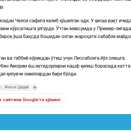
р.
идан Челси сафига келиб қўшилган эди. У қисқа вақт ичид
зини кўрсатишга улгурди. Ўтган мавсумда у Премер-лигада
 бироқ ўша баҳсда бошидан олган жароҳати сабабли майдо
ан ва тиббий кўрикдан ўтиш учун Лиссабонга йўл олишга
Рубен Аморим ёш иқтидорларни кашф қилиш борасида катта
ал қилувчи омиллардан бири бўлди.
+
+
Жессе Деррй
z сайтини Google'га қўшинг