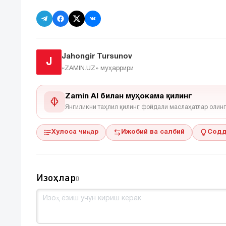
Jahongir Tursunov
J
«ZAMIN.UZ»
муҳаррири
Zamin AI билан муҳокама қилинг
Янгиликни таҳлил қилинг, фойдали маслаҳатлар олинг
Хулоса чиқар
Ижобий ва салбий
Содд
Изоҳлар
0