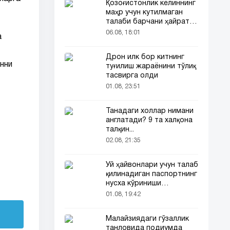
Қозоғистонлик келиннинг
маҳр учун кутилмаган
талаби барчани ҳайратга
солди
06.08, 18:01
а
Дрон илк бор китнинг
нни
туғилиш жараёнини тўлиқ
тасвирга олди
01.08, 23:51
Танадаги холлар нимани
англатади? 9 та халқона
талқин...
02.08, 21:35
Уй ҳайвонлари учун талаб
қилинадиган паспортнинг
нусха кўриниши
тармоқларда тарқалди
01.08, 19:42
Малайзиядаги гўзаллик
танловида подиумда