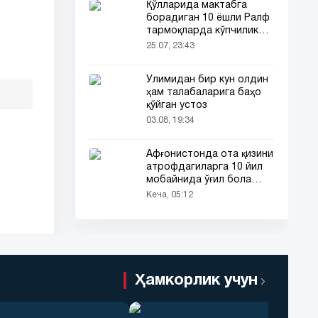
Қўлларида мактабга
борадиган 10 ёшли Ралф
тармоқларда кўпчиликни
таъсирлантирди
25.07, 23:43
Ўлимидан бир кун олдин
ҳам талабаларига баҳо
қўйган устоз
03.08, 19:34
Афғонистонда ота қизини
атрофдагиларга 10 йил
мобайнида ўғил бола
сифатида таништирди
Кеча, 05:12
Ҳамкорлик учун