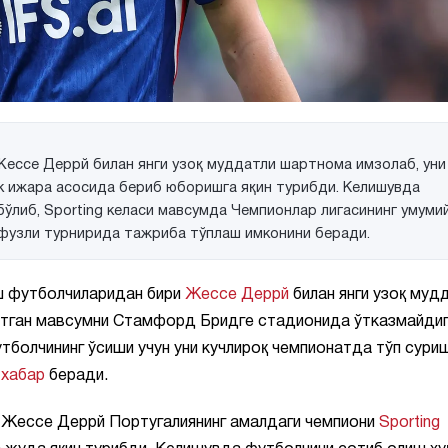
 Жессе Деррй билан янги узоқ муддатли шартнома имзолаб, уни
к ижара асосида бериб юборишга яқин турибди. Келишувда
бўлиб, Sporting келаси мавсумда Чемпионлар лигасининг умуми
фузли турнирида тажриба тўплаш имконини беради.
ёш футболчиларидан бири
Жессе Деррй
билан янги узоқ муд
аётган мавсумни Стамфорд Бридге стадионида ўтказмайди
тболчининг ўсиши учун уни кучлироқ чемпионатда тўп сури
m
хабар
беради.
, Жессе Деррй Португалиянинг амалдаги чемпиони
Sporting