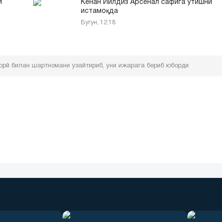
и
Кенан Йилдиз Арсенал сафига ўтишни
истамоқда
Бугун, 12:18
ррй билан шартномани узайтириб, уни ижарага бериб юборди