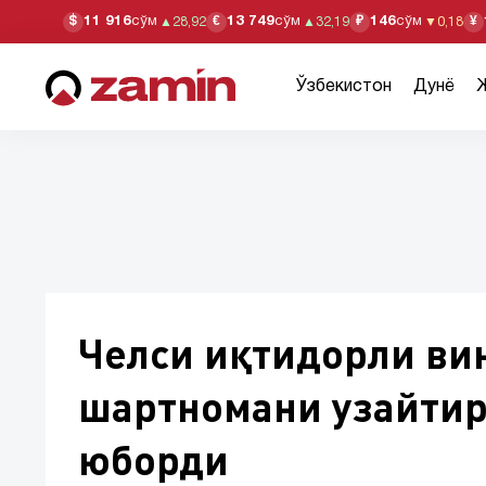
11 916
сўм
13 749
сўм
146
сўм
$
€
₽
¥
▲
28,92
▲
32,19
▼
0,18
Ўзбекистон
Дунё
Челси иқтидорли ви
шартномани узайтир
юборди