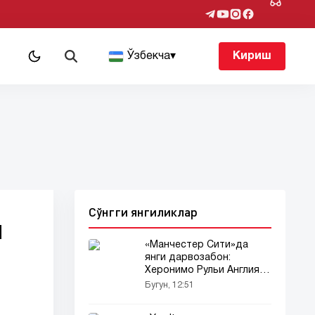
т
Ўзбекча
▾
Кириш
Сўнгги янгиликлар
н
«Манчестер Сити»да
янги дарвозабон:
Херонимо Рульи Англияга
йўл олмоқда
Бугун, 12:51