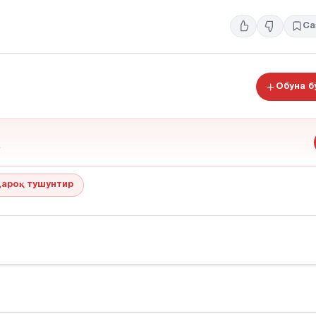
Са
Обуна 
ароқ тушунтир