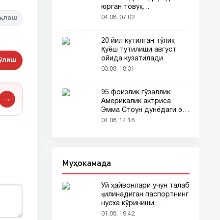
юрган товуқ
томошабинлар
04.08, 07:02
қлаш
эътиборини тортди
20 йил кутилган тўлиқ
Қуёш тутилиши август
ойида кузатилади
бўлиш
03.08, 18:31
95 фоизлик гўзаллик:
→
Америкалик актриса
Эмма Стоун дунёдаги энг
гўзал аёл деб топилди!
04.08, 14:16
Муҳокамада
Уй ҳайвонлари учун талаб
қилинадиган паспортнинг
нусха кўриниши
тармоқларда тарқалди
01.08, 19:42