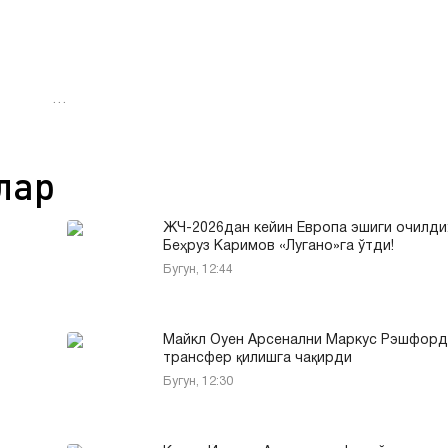
…
лар
ЖЧ-2026дан кейин Европа эшиги очилди
Беҳруз Каримов «Лугано»га ўтди!
Бугун, 12:44
Майкл Оуен Арсенални Маркус Рэшфорд
трансфер қилишга чақирди
Бугун, 12:30