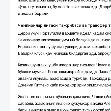
жамоасига бир мавсумлик ижара асосида ўтишга 
кўзда тутилмаган, бу эса Челси келажакда Деррй
далолат беради.
Чемпионлар лигаси тажрибаси ва трансфер 
Деррй учун Португалия варианти идеал қадам си
Чемпионлар лигасининг умумий босқичида иштирок
Европанинг энг нуфузли турнирида ҳам тажриба 
Бавария клуби ҳам қизиқиш билдирган эди, бироқ
Қизиғи шундаки, ушбу ижара шартномаси Челси ва
бўлиши мумкин. Лондонликлар айни дамда Лиссаб
эвазига якунлаш арафасида турибди. Таркибда ра
Джейми Гиттенс каби ижодкор ярим ҳимоячиларни
Goal.com нашрининг қўшимча қилишича, Челси а
сабабли, жамоанинг яна бир ҳужумкор вакили Але
бериш ниятида эмас ва уни фақат тўлиқ сотиб юб