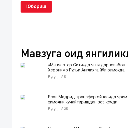
Юбориш
Мавзуга оид янгилик
«Манчестер Сити»да янги дарвозабон:
Херонимо Рульи Англияга йўл олмоқда
Бугун, 12:51
Реал Мадрид трансфер ойнасида ярим
ҳимояни кучайтиришдан воз кечди
Бугун, 12:35