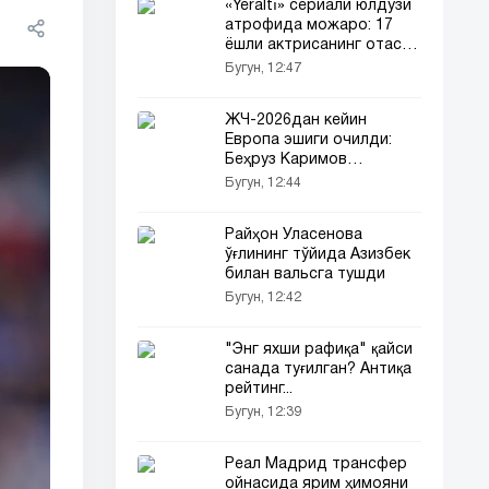
«Yeraltı» сериали юлдузи
атрофида можаро: 17
ёшли актрисанинг отаси
шикоят қилди
Бугун, 12:47
ЖЧ-2026дан кейин
Европа эшиги очилди:
Беҳруз Каримов
«Лугано»га ўтди!
Бугун, 12:44
Райҳон Уласенова
ўғлининг тўйида Азизбек
билан вальсга тушди
Бугун, 12:42
"Энг яхши рафиқа" қайси
санада туғилган? Антиқа
рейтинг...
Бугун, 12:39
Реал Мадрид трансфер
ойнасида ярим ҳимояни