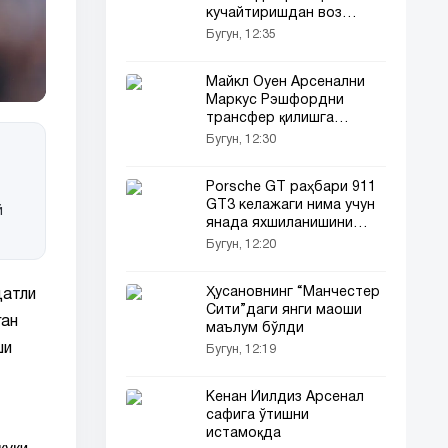
кучайтиришдан воз
кечди
Бугун, 12:35
Майкл Оуен Арсенални
Маркус Рэшфордни
трансфер қилишга
чақирди
Бугун, 12:30
Porsche GT раҳбари 911
GT3 келажаги нима учун
й
янада яхшиланишини
айтди
Бугун, 12:20
Ҳусановнинг “Манчестер
датли
Сити”даги янги маоши
ган
маълум бўлди
ши
Бугун, 12:19
Кенан Йилдиз Арсенал
сафига ўтишни
истамоқда