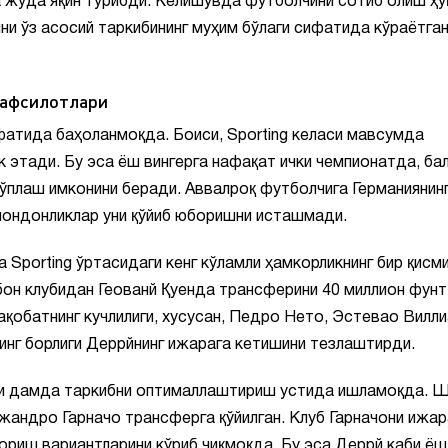
жуда яқин турибди. Келишувда футболчини сотиб олиш ҳу
ни ўз асосий таркибининг муҳим бўлаги сифатида кўраётга
тафсилотлари
фатида баҳоланмоқда. Боиси, Sporting келаси мавсумда
 этади. Бу эса ёш вингерга нафақат ички чемпионатда, ба
тўплаш имконини беради. Аввалроқ футболчига Германиянин
 лондонликлар уни қўйиб юборишни исташмади.
 Sporting ўртасидаги кенг кўламли ҳамкорликнинг бир қисм
он клубидан Геованй Қуенда трансферини 40 миллион фунт
қобатнинг кучлилиги, хусусан, Педро Нето, Эстевао Вилли
нг борлиги Деррйнинг ижарага кетишини тезлаштирди.
йни дамда таркибни оптималлаштириш устида ишламоқда. 
жандро Гарначо трансферга қўйилган. Клуб Гарначони ижар
ориш вариантларини кўриб чиқмоқда. Бу эса Деррй каби ёш