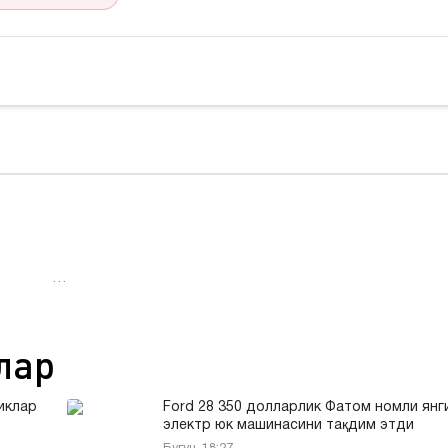
…
лар
иклар
Ford 28 350 долларлик Фатом номли янг
электр юк машинасини тақдим этди