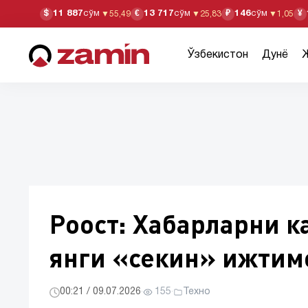
11 887
сўм
13 717
сўм
146
сўм
$
€
₽
¥
▼
55,49
▼
25,83
▼
1,05
Ўзбекистон
Дунё
Роост: Хабарларни к
янги «секин» ижтим
00:21 / 09.07.2026
·
155
·
Техно