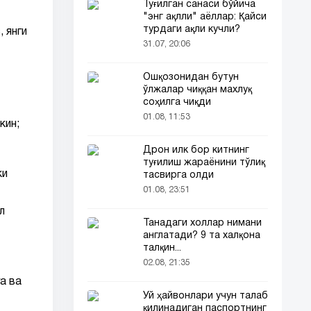
Туғилган санаси бўйича
"энг ақлли" аёллар: Қайси
турдаги ақли кучли?
 янги
31.07, 20:06
Ошқозонидан бутун
ўлжалар чиққан махлуқ
соҳилга чиқди
01.08, 11:53
кин;
Дрон илк бор китнинг
туғилиш жараёнини тўлиқ
ки
тасвирга олди
01.08, 23:51
л
Танадаги холлар нимани
англатади? 9 та халқона
талқин...
02.08, 21:35
а ва
Уй ҳайвонлари учун талаб
қилинадиган паспортнинг