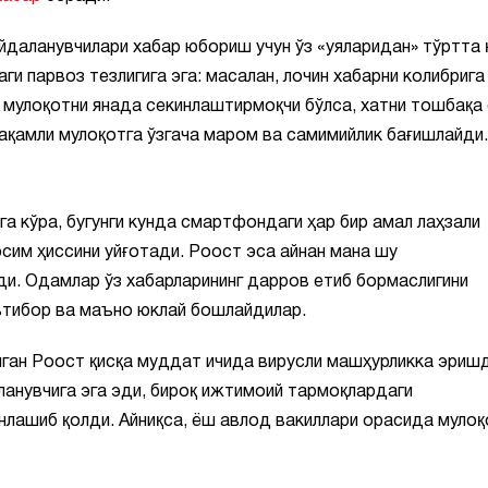
йдаланувчилари хабар юбориш учун ўз «уяларидан» тўртта 
ги парвоз тезлигига эга: масалан, лочин хабарни колибрига
 мулоқотни янада секинлаштирмоқчи бўлса, хатни тошбақа 
ақамли мулоқотга ўзгача маром ва самимийлик бағишлайди.
а кўра, бугунги кунда смартфондаги ҳар бир амал лаҳзали
сим ҳиссини уйғотади. Роост эса айнан мана шу
и. Одамлар ўз хабарларининг дарров етиб бормаслигини
эътибор ва маъно юклай бошлайдилар.
ган Роост қисқа муддат ичида вирусли машҳурликка эришд
ланувчига эга эди, бироқ ижтимоий тармоқлардаги
инлашиб қолди. Айниқса, ёш авлод вакиллари орасида мулоқ