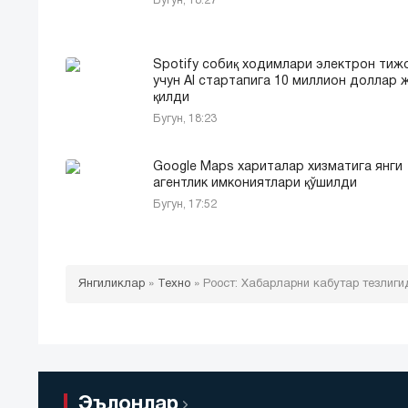
Бугун, 18:27
Spotify собиқ ходимлари электрон тиж
учун AI стартапига 10 миллион доллар 
қилди
Бугун, 18:23
Google Maps хариталар хизматига янги
агентлик имкониятлари қўшилди
Бугун, 17:52
Янгиликлар
»
Техно
»
Роост: Хабарларни кабутар тезлиги
Эълонлар