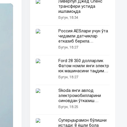
Ливерпул Джед Спенс
трансфери устида
ишламоқда
Бугун, 18:34
Россия AESлари учун ўта
чидамли датчиклар
етказиб берила
бошланди
Бугун, 18:27
Ford 28 350 долларлик
Фатом номли янги электр
юк машинасини тақдим
этди
Бугун, 18:27
Skoda янги авлод
электромобилларини
синовдан ўтказиш
имконияти тақдим
Бугун, 18:25
этилади
Суперқаҳрамон бўлишни
истади: 8 ёшли бола