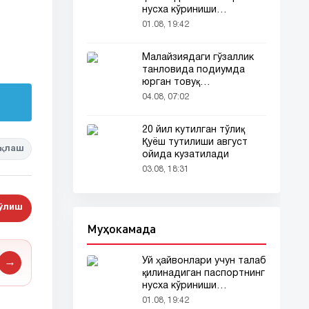
нусха кўриниши
тармоқларда тарқалди
01.08, 19:42
Малайзиядаги гўзаллик
танловида подиумда
юрган товуқ
томошабинлар
04.08, 07:02
эътиборини тортди
20 йил кутилган тўлиқ
Қуёш тутилиши август
қлаш
ойида кузатилади
03.08, 18:31
бўлиш
Муҳокамада
Уй ҳайвонлари учун талаб
→
қилинадиган паспортнинг
нусха кўриниши
тармоқларда тарқалди
01.08, 19:42