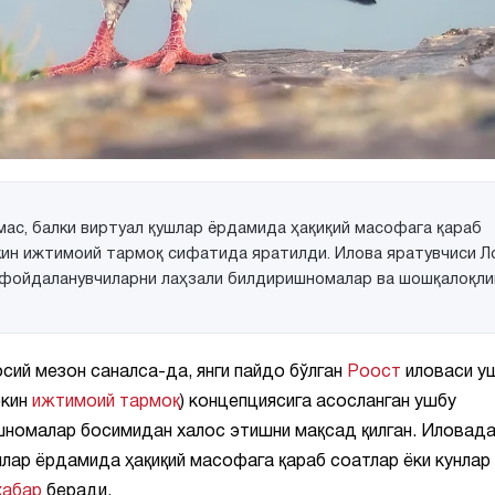
мас, балки виртуал қушлар ёрдамида ҳақиқий масофага қараб
кин ижтимоий тармоқ сифатида яратилди. Илова яратувчиси Л
 фойдаланувчиларни лаҳзали билдиришномалар ва шошқалоқли
сий мезон саналса-да, янги пайдо бўлган
Роост
иловаси у
екин
ижтимоий тармоқ
) концепциясига асосланган ушбу
номалар босимидан халос этишни мақсад қилган. Иловад
шлар ёрдамида ҳақиқий масофага қараб соатлар ёки кунлар
хабар
беради.