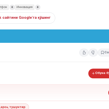
+
+
тфон
Инновация
z сайтини Google'га қўшинг
Са
Обуна 
ароқ тушунтир