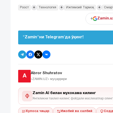
+
+
+
Роост
Технология
Ижтимоий Тармоқ
Смар
+
Zamin.u
"Zamin"ни Telegram'да ўқинг!
Abror Shuhratov
A
«ZAMIN.UZ»
муҳаррири
Zamin AI билан мухокама килинг
Янгиликни тахлил килинг, фойдали маслихатлар олинг
Хулоса чиқар
Ижобий ва салбий
Содд