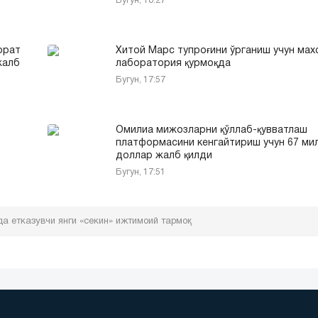
Бугун, 18:27
орат
Хитой Марс тупроғини ўрганиш учун мах
жалб
лаборатория қурмоқда
Бугун, 17:57
Омилиа мижозларни қўллаб-қувватлаш
платформасини кенгайтириш учун 67 ми
доллар жалб қилди
Бугун, 17:51
да етказувчи янги «секин» ижтимоий тармоқ