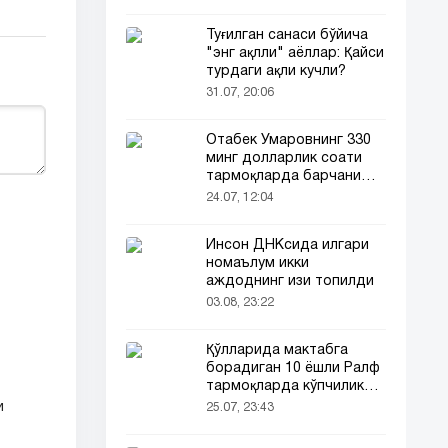
Туғилган санаси бўйича
"энг ақлли" аёллар: Қайси
турдаги ақли кучли?
31.07, 20:06
Отабек Умаровнинг 330
минг долларлик соати
тармоқларда барчани
эътиборини тортди!
24.07, 12:04
Инсон ДНКсида илгари
номаълум икки
аждоднинг изи топилди
03.08, 23:22
Қўлларида мактабга
борадиган 10 ёшли Ралф
тармоқларда кўпчиликни
таъсирлантирди
и
25.07, 23:43