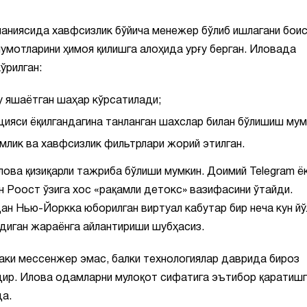
ниясида хавфсизлик бўйича менежер бўлиб ишлагани боис,
мотларини ҳимоя қилишга алоҳида урғу берган. Иловада
ўрилган:
у яшаётган шаҳар кўрсатилади;
цияси ёқилгандагина танланган шахслар билан бўлишиш мум
млик ва хавфсизлик фильтрлари жорий этилган.
лова қизиқарли тажриба бўлиши мумкин. Доимий Telegram ё
н Роост ўзига хос «рақамли детокс» вазифасини ўтайди.
ан Нью-Йоркка юборилган виртуал кабутар бир неча кун йў
адиган жараёнга айлантириши шубҳасиз.
аки мессенжер эмас, балки технологиялар даврида бироз
дир. Илова одамларни мулоқот сифатига эътибор қаратишг
да.