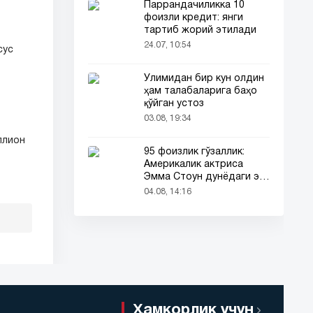
Паррандачиликка 10
фоизли кредит: янги
тартиб жорий этилади
24.07, 10:54
сус
Ўлимидан бир кун олдин
ҳам талабаларига баҳо
қўйган устоз
03.08, 19:34
ллион
95 фоизлик гўзаллик:
Америкалик актриса
Эмма Стоун дунёдаги энг
гўзал аёл деб топилди!
04.08, 14:16
Ҳамкорлик учун