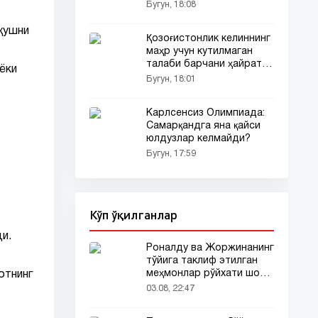
бошлади
Бугун, 18:08
қушни
Қозоғистонлик келиннинг
маҳр учун кутилмаган
талаби барчани ҳайратга
ёки
солди
Бугун, 18:01
Карлсенсиз Олимпиада:
Самарқандга яна қайси
юлдузлар келмайди?
Бугун, 17:59
Кўп ўқилганлар
и.
Роналду ва Жоржинанинг
тўйига таклиф этилган
меҳмонлар рўйхати шов-
отнинг
шувда
03.08, 22:47