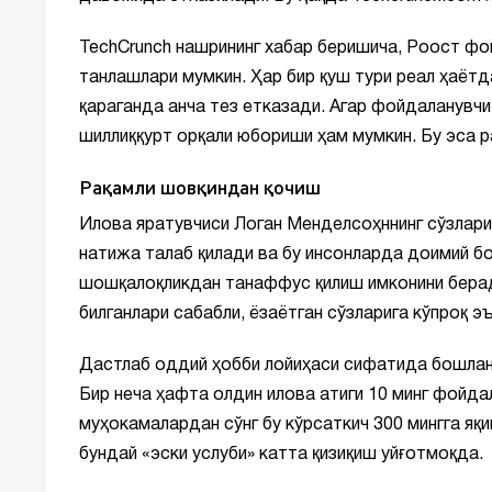
TechCrunch нашрининг хабар беришича, Роост фо
танлашлари мумкин. Ҳар бир қуш тури реал ҳаётда
қараганда анча тез етказади. Агар фойдаланувчи
шиллиққурт орқали юбориши ҳам мумкин. Бу эса р
Рақамли шовқиндан қочиш
Илова яратувчиси Логан Менделсоҳннинг сўзлариг
натижа талаб қилади ва бу инсонларда доимий бо
шошқалоқликдан танаффус қилиш имконини берад
билганлари сабабли, ёзаётган сўзларига кўпроқ 
Дастлаб оддий ҳобби лойиҳаси сифатида бошлан
Бир неча ҳафта олдин илова атиги 10 минг фойда
муҳокамалардан сўнг бу кўрсаткич 300 мингга яқ
бундай «эски услуби» катта қизиқиш уйғотмоқда.