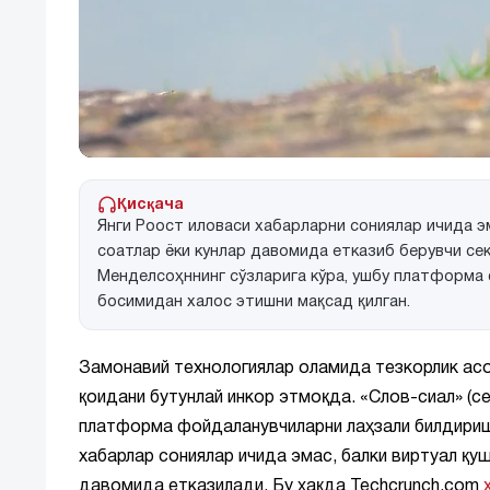
Қисқача
Янги Роост иловаси хабарларни сониялар ичида э
соатлар ёки кунлар давомида етказиб берувчи се
Менделсоҳннинг сўзларига кўра, ушбу платформа
босимидан халос этишни мақсад қилган.
Замонавий технологиялар оламида тезкорлик асо
қоидани бутунлай инкор этмоқда. «Слов-сиал» (с
платформа фойдаланувчиларни лаҳзали билдириш
хабарлар сониялар ичида эмас, балки виртуал қу
давомида етказилади. Бу ҳақда Techcrunch.com