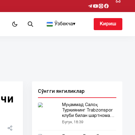
т
Ўзбекча
▾
Кириш
Сўнгги янгиликлар
вчи
Муҳаммад Салоҳ
Туркиянинг Trabzonspor
клуби билан шартнома
имзолади
Бугун, 18:39