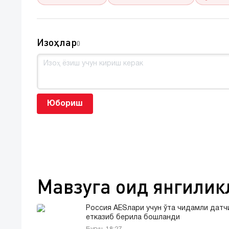
Изоҳлар
0
Юбориш
Мавзуга оид янгилик
Россия AESлари учун ўта чидамли датч
етказиб берила бошланди