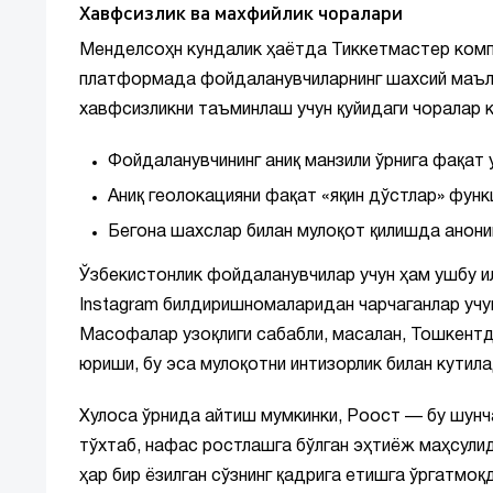
Хавфсизлик ва махфийлик чоралари
Менделсоҳн кундалик ҳаётда Тиккетмастер компа
платформада фойдаланувчиларнинг шахсий маълу
хавфсизликни таъминлаш учун қуйидаги чоралар к
Фойдаланувчининг аниқ манзили ўрнига фақат 
Аниқ геолокацияни фақат «яқин дўстлар» функ
Бегона шахслар билан мулоқот қилишда анони
Ўзбекистонлик фойдаланувчилар учун ҳам ушбу и
Instagram билдиришномаларидан чарчаганлар учу
Масофалар узоқлиги сабабли, масалан, Тошкентд
юриши, бу эса мулоқотни интизорлик билан кутил
Хулоса ўрнида айтиш мумкинки, Роост — бу шунч
тўхтаб, нафас ростлашга бўлган эҳтиёж маҳсули
ҳар бир ёзилган сўзнинг қадрига етишга ўргатмоқ