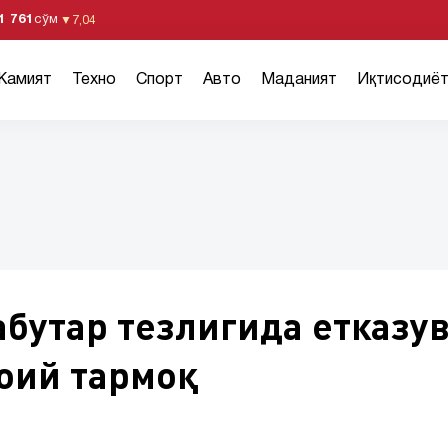
1 761
сўм
▼
7,04
Жамият
Техно
Спорт
Авто
Маданият
Иқтисодиё
абутар тезлигида етказу
оий тармоқ