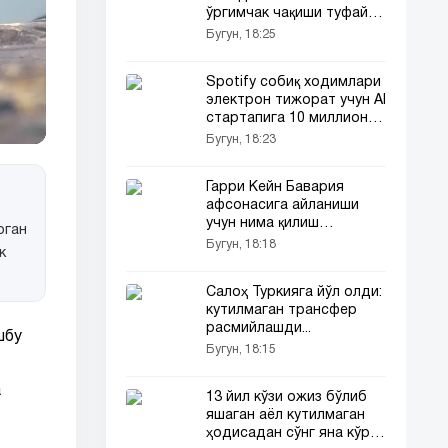
ўргимчак чақиши туфайли
шифохонага тушди
Бугун, 18:25
Spotify собиқ ходимлари
электрон тижорат учун AI
стартапига 10 миллион
доллар жалб қилди
Бугун, 18:23
Гарри Кейн Бавария
афсонасига айланиши
учун нима қилиш
оган
кераклиги айтилди
Бугун, 18:18
к
Салоҳ Туркияга йўл олди:
кутилмаган трансфер
расмийлашди...
шбу
Бугун, 18:15
а
13 йил кўзи ожиз бўлиб
яшаган аёл кутилмаган
ҳодисадан сўнг яна кўра