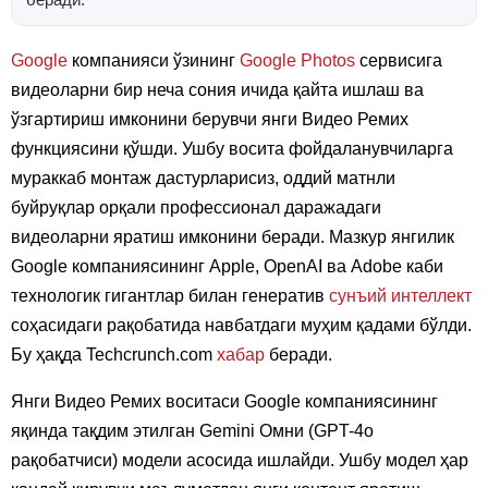
беради.
Google
компанияси ўзининг
Google Photos
сервисига
видеоларни бир неча сония ичида қайта ишлаш ва
ўзгартириш имконини берувчи янги Видео Ремих
функциясини қўшди. Ушбу восита фойдаланувчиларга
мураккаб монтаж дастурларисиз, оддий матнли
буйруқлар орқали профессионал даражадаги
видеоларни яратиш имконини беради. Мазкур янгилик
Google компаниясининг Apple, OpenAI ва Adobe каби
технологик гигантлар билан генератив
сунъий интеллект
соҳасидаги рақобатида навбатдаги муҳим қадами бўлди.
Бу ҳақда Techcrunch.com
хабар
беради.
Янги Видео Ремих воситаси Google компаниясининг
яқинда тақдим этилган Gemini Омни (GPT-4o
рақобатчиси) модели асосида ишлайди. Ушбу модел ҳар