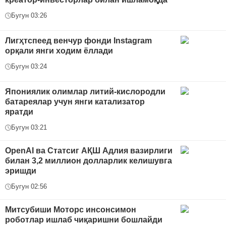
Бугун 03:26
Лигҳтспеед венчур фонди Instagram
орқали янги ходим ёллади
Бугун 03:24
Япониялик олимлар литий-кислородли
батареялар учун янги катализатор
яратди
Бугун 03:21
OpenAI ва Статсиг АҚШ Адлия вазирлиги
билан 3,2 миллион долларлик келишувга
эришди
Бугун 02:56
Митсубиши Моторс инсонсимон
роботлар ишлаб чиқаришни бошлайди