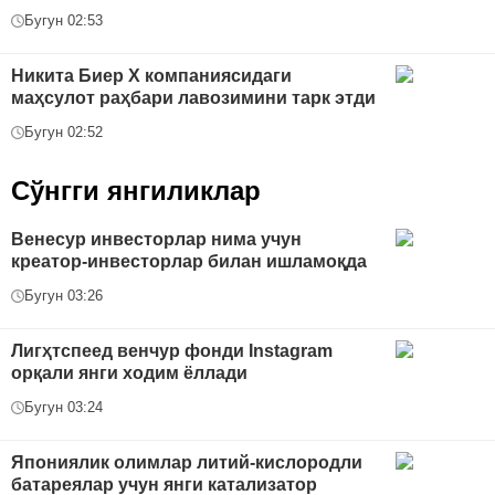
Бугун 02:53
Никита Биер Х компаниясидаги
маҳсулот раҳбари лавозимини тарк этди
Бугун 02:52
Сўнгги янгиликлар
Венесур инвесторлар нима учун
креатор-инвесторлар билан ишламоқда
Бугун 03:26
Лигҳтспеед венчур фонди Instagram
орқали янги ходим ёллади
Бугун 03:24
Япониялик олимлар литий-кислородли
батареялар учун янги катализатор