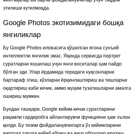
этилиши кутилмоқда.
Google Photos экотизимидаги бошқа
янгиликлар
Бу Google Photos иловасига қўшилган ягона сунъий
интеллектли янгилик эмас. Яқинда сервисда портрет
суратларни яхшилаш учун янги воситалар ҳам пайдо
бўлган эди. Улар ёрдамида теридаги нуқсонларни
бартараф этиш, кўзларни ёрқинлаштириш ва тишларни
оқартириш каби кичик, аммо муҳим тузатишларни амалга
ошириш мумкин.
Бундан ташқари, Google кийим-кечак суратларини
рақамли гардеробга айлантирувчи функцияни ҳам эълон
қилди. Бу тизим фойдаланувчиларга ўз кийимларини
виртуал тарзда кийиб кўриш ва янги образлар яратиш