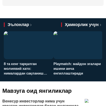
Эълонлар
Ҳамкорлик учун
8 та кенг тарқалган
Playmatch: майдон эгалари
P
молиявий хато:
ишини анча
у
нималардан сақланиш
енгиллаштиради
х
керак?
Мавзуга оид янгиликлар
Венесур инвесторлар нима учун
креатор-инвесторлар билан ишламоқда