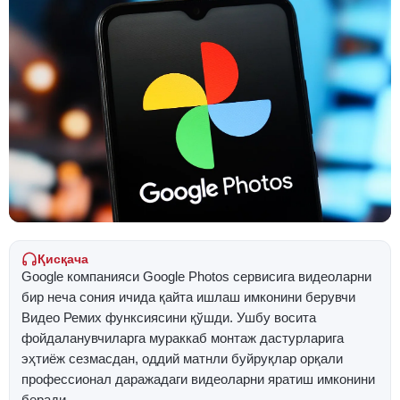
Қисқача
Google компанияси Google Photos сервисига видеоларни
бир неча сония ичида қайта ишлаш имконини берувчи
Видео Ремих функсиясини қўшди. Ушбу восита
фойдаланувчиларга мураккаб монтаж дастурларига
эҳтиёж сезмасдан, оддий матнли буйруқлар орқали
профессионал даражадаги видеоларни яратиш имконини