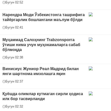
Бугун 02:52
Нарендра Моди Ўзбекистонга ташрифига
тайёргарлик бошлангани маълум бўлди
Бугун 02:41
Муҳаммад Салоҳнинг Trabzonsporга
ўтиши нима учун муҳокамаларга сабаб
бўлмоқда
Бугун 02:38
Винисиус Жуниор Реал Мадрид билан
янги шартнома имзолашга яқин
Бугун 02:37
Қуёшда олимлар кутмаган сирли ҳодиса
илк бор тасвирланди
Бугун 02:32