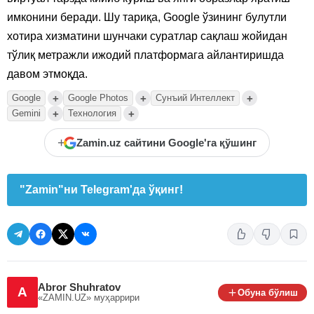
имконини беради. Шу тариқа, Google ўзининг булутли
хотира хизматини шунчаки суратлар сақлаш жойидан
тўлиқ метражли ижодий платформага айлантиришда
давом этмоқда.
+
+
+
Google
Google Photos
Сунъий Интеллект
+
+
Gemini
Технология
+
Zamin.uz сайтини Google'га қўшинг
"Zamin"ни Telegram'да ўқинг!
Abror Shuhratov
A
Обуна бўлиш
«ZAMIN.UZ»
муҳаррири