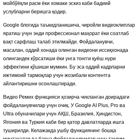
мойбўёқли расм ёки хомаки эскиз каби бадиий
услубларни беришга қодир.
Google блогида таъкидланишича, чиройли видеоклиплар
яратиш учун энди профессионал маҳорат ёки соатлаб
вақт сарфлаш талаб этилмайди. Фойдаланувчи,
масалан, оддий хонада олинган видеони иссиқхонада
олингандек кўрсатиши ёки унга тонгги қуёш нури
эффектини қўшиши мумкин. Бу эса оддий кадрларни
ижтимоий тармоқлар учун жозибали контентга
айлантиришни осонлаштиради.
Видео Ремих функцияси ҳозирча чекланган доирадаги
фойдаланувчилар учун очиқ. У Google AI Plus, Pro ва
Ultra обуначилари учун АҚШ, Бразилия, Ҳиндистон,
Япония ва Туркия каби бир қатор давлатларда ишга
туширилди. Келажакда ушбу функциянинг бошқа
минтақалар ва барча фойдаланувчилар учун тақдим