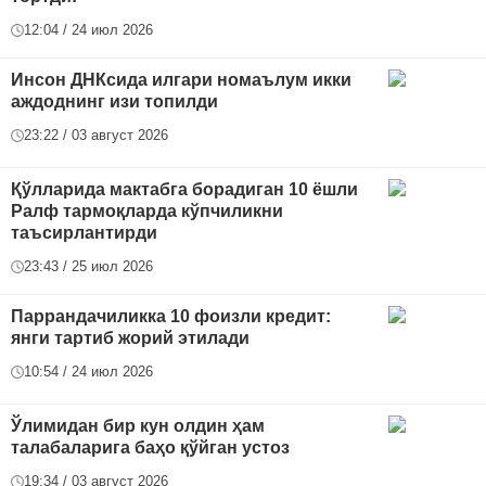
12:04 / 24 июл 2026
Инсон ДНКсида илгари номаълум икки
аждоднинг изи топилди
23:22 / 03 август 2026
Қўлларида мактабга борадиган 10 ёшли
Ралф тармоқларда кўпчиликни
таъсирлантирди
23:43 / 25 июл 2026
Паррандачиликка 10 фоизли кредит:
янги тартиб жорий этилади
10:54 / 24 июл 2026
Ўлимидан бир кун олдин ҳам
талабаларига баҳо қўйган устоз
19:34 / 03 август 2026