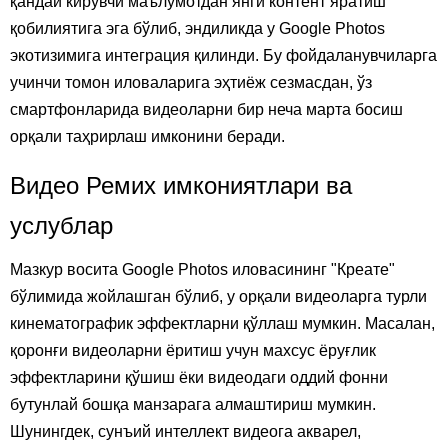
қандай кирувчи маълумотдан янги контент яратиш
қобилиятига эга бўлиб, эндиликда у Google Photos
экотизимига интеграция қилинди. Бу фойдаланувчиларга
учинчи томон иловаларига эҳтиёж сезмасдан, ўз
смартфонларида видеоларни бир неча марта босиш
орқали таҳрирлаш имконини беради.
Видео Ремих имкониятлари ва
услублар
Мазкур восита Google Photos иловасининг "Креате"
бўлимида жойлашган бўлиб, у орқали видеоларга турли
кинематографик эффектларни қўллаш мумкин. Масалан,
қоронғи видеоларни ёритиш учун махсус ёруғлик
эффектларини қўшиш ёки видеодаги оддий фонни
бутунлай бошқа манзарага алмаштириш мумкин.
Шунингдек, сунъий интеллект видеога акварел,