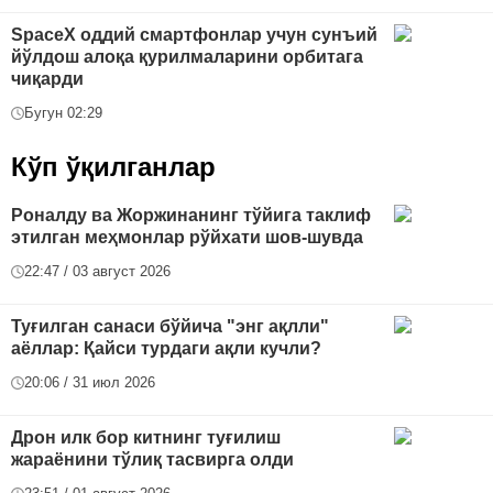
SpaceX оддий смартфонлар учун сунъий
йўлдош алоқа қурилмаларини орбитага
чиқарди
Бугун 02:29
Кўп ўқилганлар
Роналду ва Жоржинанинг тўйига таклиф
этилган меҳмонлар рўйхати шов-шувда
22:47 / 03 август 2026
Туғилган санаси бўйича "энг ақлли"
аёллар: Қайси турдаги ақли кучли?
20:06 / 31 июл 2026
Дрон илк бор китнинг туғилиш
жараёнини тўлиқ тасвирга олди