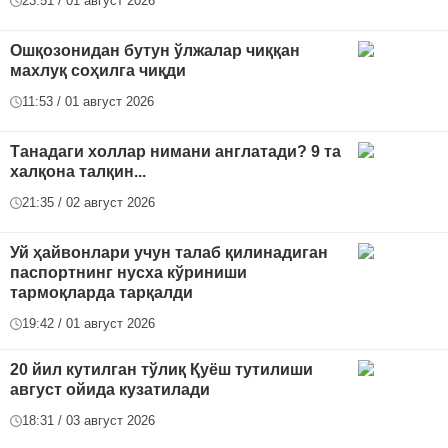
23:51 / 01 август 2026
Ошқозонидан бутун ўлжалар чиққан
махлуқ соҳилга чиқди
11:53 / 01 август 2026
Танадаги холлар нимани англатади? 9 та
халқона талқин...
21:35 / 02 август 2026
Уй ҳайвонлари учун талаб қилинадиган
паспортнинг нусха кўриниши
тармоқларда тарқалди
19:42 / 01 август 2026
20 йил кутилган тўлиқ Қуёш тутилиши
август ойида кузатилади
18:31 / 03 август 2026