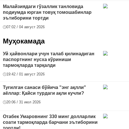
Малайзиядаги гўзаллик танловида
подиумда юрган товуқ томошабинлар
эътиборини тортди
07:02 / 04 август 2026
Муҳокамада
Уй ҳайвонлари учун талаб қилинадиган
паспортнинг нусха кўриниши
тармоқларда тарқалди
19:42 / 01 август 2026
Туғилган санаси бўйича "энг ақлли"
аёллар: Қайси турдаги ақли кучли?
20:06 / 31 июл 2026
Отабек Умаровнинг 330 минг долларлик
соати тармоқларда барчани эътиборини
тортди!