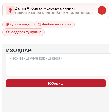
Zamin AI билан мухокама килинг
→
Янгиликни тахлил килинг, фойдали маслихатлар олинг
Хулоса чиқар
Ижобий ва салбий
Соддароқ тушунтир
ИЗОҲЛАР
0
Юбориш
…