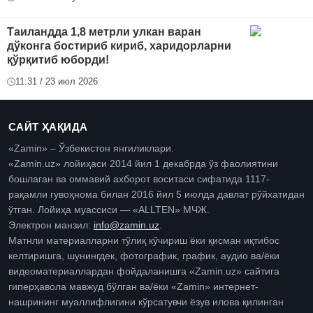
Таиландда 1,8 метрли улкан варан
дўконга бостириб кириб, харидорларни
қўрқитиб юборди!
11:31 / 23 июл 2026
САЙТ ҲАҚИДА
«Zamin» – Ўзбекистон янгиликлари.
«Zamin.uz» лойиҳаси 2014 йил 1 декабрда ўз фаолиятини
бошлаган ва оммавий ахборот воситаси сифатида 1117-
рақамли гувоҳнома билан 2016 йил 5 июлда давлат рўйхатидан
ўтган. Лойиҳа муассиси — «ALLTEN» МЧЖ.
Электрон манзил:
info@zamin.uz
.
Матнли материалларни тўлиқ кўчириш ёки қисман иқтибос
келтиришга, шунингдек, фотографик, график, аудио ва/ёки
видеоматериаллардан фойдаланишга «Zamin.uz» сайтига
гиперҳавола мавжуд бўлган ва/ёки «Zamin» интернет-
нашрининг муаллифлигини кўрсатувчи ёзув илова қилинган