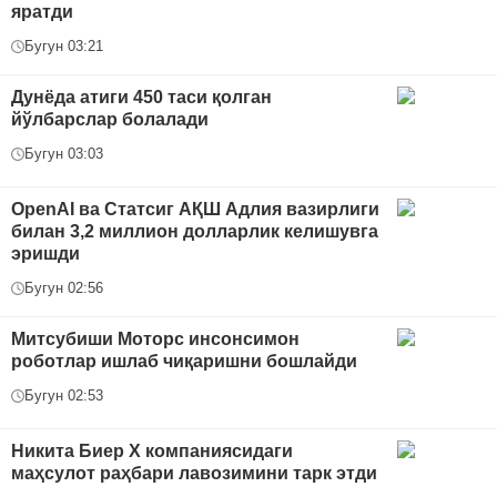
яратди
Бугун 03:21
Дунёда атиги 450 таси қолган
йўлбарслар болалади
Бугун 03:03
OpenAI ва Статсиг АҚШ Адлия вазирлиги
билан 3,2 миллион долларлик келишувга
эришди
Бугун 02:56
Митсубиши Моторс инсонсимон
роботлар ишлаб чиқаришни бошлайди
Бугун 02:53
Никита Биер Х компаниясидаги
маҳсулот раҳбари лавозимини тарк этди