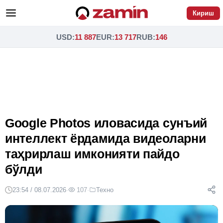
Кириш
USD
:
11 887
EUR
:
13 717
RUB
:
146
Google Photos иловасида сунъий
интеллект ёрдамида видеоларни
таҳрирлаш имконияти пайдо
бўлди
23:54 / 08.07.2026
·
107
·
Техно