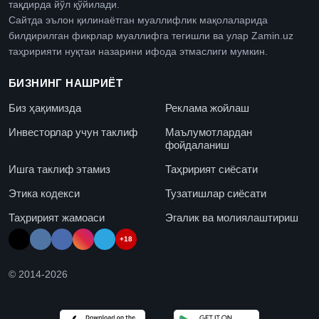
тақдирда йўл қўйилади.
Сайтда эълон қилинаётган муаллифлик мақолаларида
билдирилган фикрлар муаллифга тегишли ва улар Zamin.uz
таҳририяти нуқтаи назарини ифода этмаслиги мумкин.
БИЗНИНГ НАШРИЁТ
Биз ҳақимизда
Реклама жойлаш
Инвесторлар учун таклиф
Маълумотлардан
фойдаланиш
Ишга таклиф этамиз
Таҳририят сиёсати
Этика кодекси
Тузатишлар сиёсати
Таҳририят жамоаси
Эгалик ва молиялаштириш
+18
© 2014-
2026