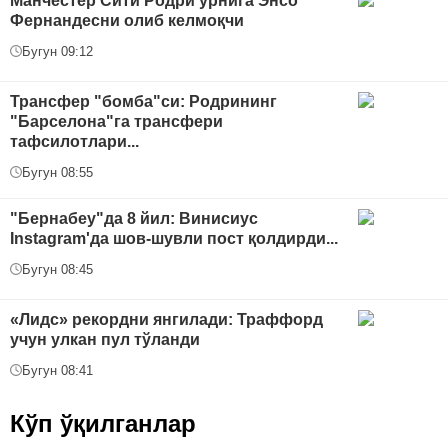
Манчестер Сити Родри ўрнига Энсо
Фернандесни олиб келмоқчи
Бугун 09:12
Трансфер "бомба"си: Родрининг
"Барселона"га трансфери
тафсилотлари...
Бугун 08:55
"Бернабеу"да 8 йил: Винисиус
Instagram'да шов-шувли пост қолдирди...
Бугун 08:45
«Лидс» рекордни янгилади: Траффорд
учун улкан пул тўланди
Бугун 08:41
Кўп ўқилганлар