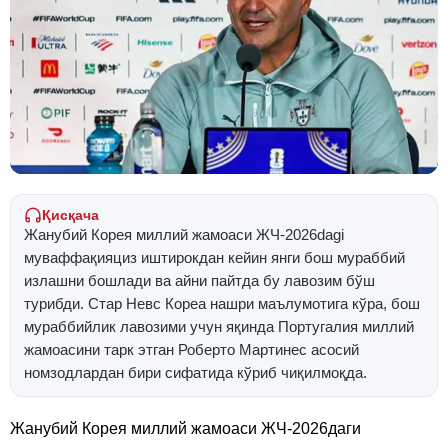
Қисқача
Жанубий Корея миллий жамоаси ЖЧ-2026dagi
муваффақияциз иштирокдан кейин янги бош мураббий
излашни бошлади ва айни пайтда бу лавозим бўш
турибди. Стар Невс Кореа нашри маълумотига кўра, бош
мураббийлик лавозими учун яқинда Португалия миллий
жамоасини тарк этган Роберто Мартинес асосий
номзодлардан бири сифатида кўриб чиқилмоқда.
Жанубий Корея миллий жамоаси ЖЧ-2026даги