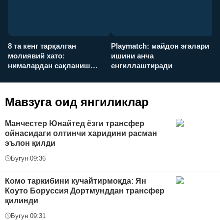
8 та кенг тарқалган
Playmatch: майдон эгалари
P
молиявий хато:
ишини анча
у
нималардан сақланиш
енгиллаштиради
х
керак?
Мавзуга оид янгиликлар
Манчестер Юнайтед ёзги трансфер
ойнасидаги олтинчи харидини расман
эълон қилди
Бугун 09:36
Комо таркибини кучайтирмоқда: Ян
Коуто Боруссия Дортмунддан трансфер
қилинди
Бугун 09:31