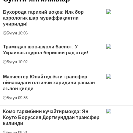
Бухорода тарихий воқеа: Илк бор
аэрологик шар муваффақиятли
учирилди!
Бугун 10:06
Трампдан шов-шувли баёнот: У
Украинага қурол беришни рад этди!
Бугун 10:02
Манчестер Юнайтед ёзги трансфер
ойнасидаги олтинчи харидини расман
эълон қилди
Бугун 09:36
Комо таркибини кучайтирмоқда: Ян
Коуто Боруссия Дортмунддан трансфер
қилинди
Бугун 09:31