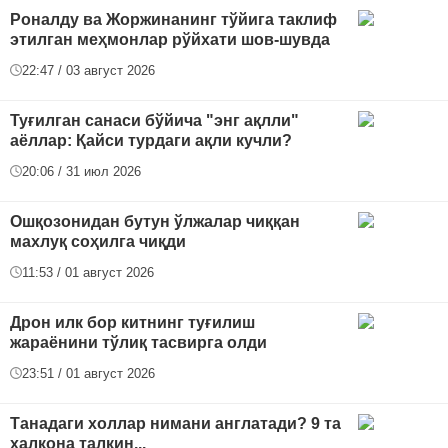
Роналду ва Жоржинанинг тўйига таклиф
этилган меҳмонлар рўйхати шов-шувда
22:47 / 03 август 2026
Туғилган санаси бўйича "энг ақлли"
аёллар: Қайси турдаги ақли кучли?
20:06 / 31 июл 2026
Ошқозонидан бутун ўлжалар чиққан
махлуқ соҳилга чиқди
11:53 / 01 август 2026
Дрон илк бор китнинг туғилиш
жараёнини тўлиқ тасвирга олди
23:51 / 01 август 2026
Танадаги холлар нимани англатади? 9 та
халқона талқин...