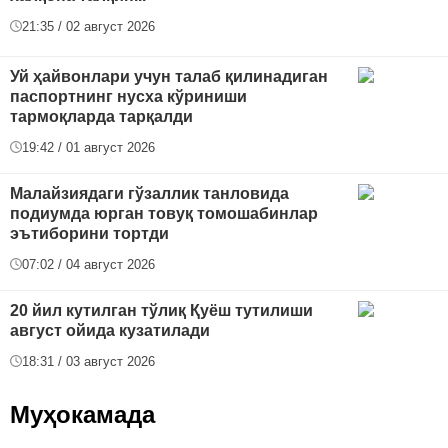
21:35 / 02 август 2026
Уй ҳайвонлари учун талаб қилинадиган
паспортнинг нусха кўриниши
тармоқларда тарқалди
19:42 / 01 август 2026
Малайзиядаги гўзаллик танловида
подиумда юрган товуқ томошабинлар
эътиборини тортди
07:02 / 04 август 2026
20 йил кутилган тўлиқ Қуёш тутилиши
август ойида кузатилади
18:31 / 03 август 2026
Муҳокамада