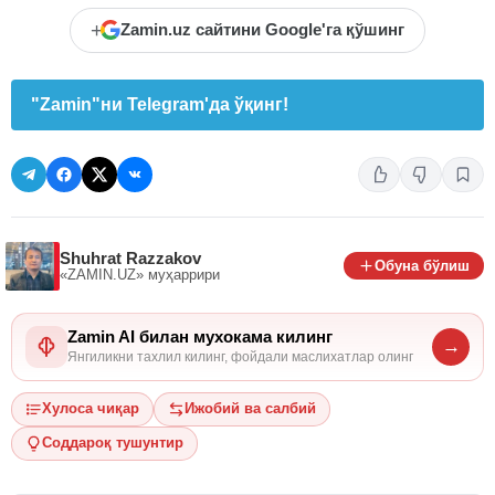
+
Zamin.uz сайтини Google'га қўшинг
"Zamin"ни Telegram'да ўқинг!
Shuhrat Razzakov
Обуна бўлиш
«ZAMIN.UZ»
муҳаррири
Zamin AI билан мухокама килинг
→
Янгиликни тахлил килинг, фойдали маслихатлар олинг
Хулоса чиқар
Ижобий ва салбий
Соддароқ тушунтир