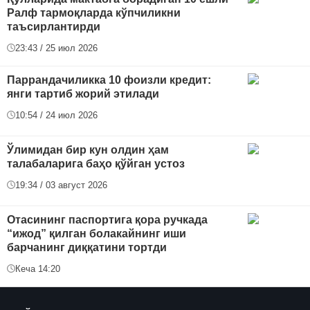
Ралф тармоқларда кўпчиликни
таъсирлантирди
23:43 / 25 июл 2026
Паррандачиликка 10 фоизли кредит:
янги тартиб жорий этилади
10:54 / 24 июл 2026
Ўлимидан бир кун олдин ҳам
талабаларига баҳо қўйган устоз
19:34 / 03 август 2026
Отасининг паспортига қора ручкада
“ижод” қилган болакайнинг иши
барчанинг диққатини тортди
Кеча 14:20