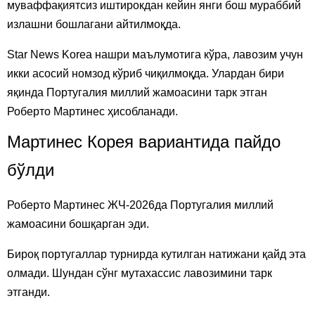
муваффақиятсиз иштирокдан кейин янги бош мураббий
излашни бошлагани айтилмоқда.
Star News Korea нашри маълумотига кўра, лавозим учун
икки асосий номзод кўриб чиқилмоқда. Улардан бири
яқинда Португалия миллий жамоасини тарк этган
Роберто Мартинес ҳисобланади.
Мартинес Корея вариантида пайдо
бўлди
Роберто Мартинес ЖЧ-2026да Португалия миллий
жамоасини бошқарган эди.
Бироқ португаллар турнирда кутилган натижани қайд эта
олмади. Шундан сўнг мутахассис лавозимини тарк
этганди.