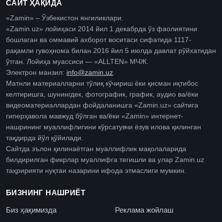
САЙТ ҲАҚИДА
«Zamin» – Ўзбекистон янгиликлари.
«Zamin.uz» лойиҳаси 2014 йил 1 декабрда ўз фаолиятини
бошлаган ва оммавий ахборот воситаси сифатида 1117-
рақамли гувоҳнома билан 2016 йил 5 июлда давлат рўйхатидан
ўтган. Лойиҳа муассиси — «ALLTEN» МЧЖ.
Электрон манзил:
info@zamin.uz
.
Матнли материалларни тўлиқ кўчириш ёки қисман иқтибос
келтиришга, шунингдек, фотографик, график, аудио ва/ёки
видеоматериаллардан фойдаланишга «Zamin.uz» сайтига
гиперҳавола мавжуд бўлган ва/ёки «Zamin» интернет-
нашрининг муаллифлигини кўрсатувчи ёзув илова қилинган
тақдирда йўл қўйилади.
Сайтда эълон қилинаётган муаллифлик мақолаларида
билдирилган фикрлар муаллифга тегишли ва улар Zamin.uz
таҳририяти нуқтаи назарини ифода этмаслиги мумкин.
БИЗНИНГ НАШРИЁТ
Биз ҳақимизда
Реклама жойлаш