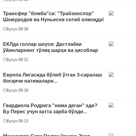
Трансфер "бомба"си: "Трабзонспор"
Шомуродов ва Нуньесни сотиб олмоқда!
Бугун 09:28
ЕКЛда голлар шоуси: Дастлабки
ўйинларнинг тўлиқ шарҳи ва ҳисоблар
Бугун 09:21
Европа Лигасида бўлиб ўтган 3-саралаш
босқичи натижалари...
Бугун 09:18
Гвардиола Родрига "нима деган" эди?
Бу Перес учун катта зарба бўлди...
Бугун 09:13