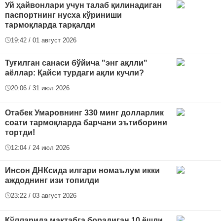
Уй ҳайвонлари учун талаб қилинадиган
паспортнинг нусха кўриниши
тармоқларда тарқалди
19:42 / 01 август 2026
Туғилган санаси бўйича "энг ақлли"
аёллар: Қайси турдаги ақли кучли?
20:06 / 31 июл 2026
Отабек Умаровнинг 330 минг долларлик
соати тармоқларда барчани эътиборини
тортди!
12:04 / 24 июл 2026
Инсон ДНКсида илгари номаълум икки
аждоднинг изи топилди
23:22 / 03 август 2026
Қўлларида мактабга борадиган 10 ёшли