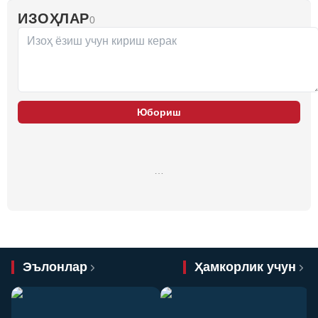
ИЗОҲЛАР
0
Юбориш
…
Эълонлар
Ҳамкорлик учун