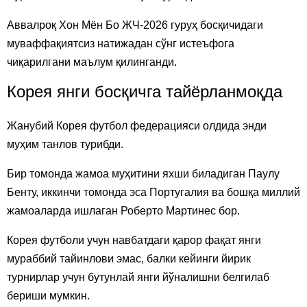
Аввалроқ Хон Мён Бо ЖЧ-2026 гуруҳ босқичидаги
муваффақиятсиз натижадан сўнг истеъфога
чиқарилгани маълум қилинганди.
Корея янги босқичга тайёрланмоқда
Жанубий Корея футбол федерацияси олдида энди
муҳим танлов турибди.
Бир томонда жамоа муҳитини яхши биладиган Паулу
Бенту, иккинчи томонда эса Португалия ва бошқа миллий
жамоаларда ишлаган Роберто Мартинес бор.
Корея футболи учун навбатдаги қарор фақат янги
мураббий тайинлови эмас, балки кейинги йирик
турнирлар учун бутунлай янги йўналишни белгилаб
бериши мумкин.