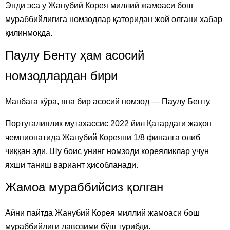
Энди эса у Жанубий Корея миллий жамоаси бош
мураббийлигига номзодлар қаторидан жой олгани хабар
қилинмоқда.
Паулу Бенту ҳам асосий
номзодлардан бири
Манбага кўра, яна бир асосий номзод — Паулу Бенту.
Португалиялик мутахассис 2022 йил Қатардаги жаҳон
чемпионатида Жанубий Кореяни 1/8 финалга олиб
чиққан эди. Шу боис унинг номзоди кореяликлар учун
яхши таниш вариант ҳисобланади.
Жамоа мураббийсиз қолган
Айни пайтда Жанубий Корея миллий жамоаси бош
мураббийлиги лавозими бўш турибди.