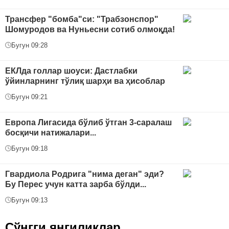
Трансфер "бомба"си: "Трабзонспор"
Шомуродов ва Нуньесни сотиб олмоқда!
Бугун 09:28
ЕКЛда голлар шоуси: Дастлабки
ўйинларнинг тўлиқ шарҳи ва ҳисоблар
Бугун 09:21
Европа Лигасида бўлиб ўтган 3-саралаш
босқичи натижалари...
Бугун 09:18
Гвардиола Родрига "нима деган" эди?
Бу Перес учун катта зарба бўлди...
Бугун 09:13
Сўнгги янгиликлар