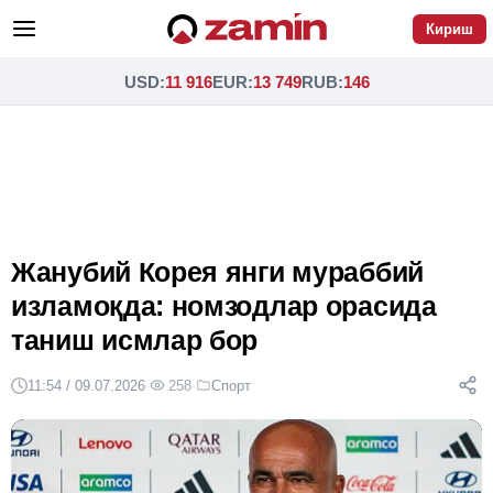
Кириш
USD
:
11 916
EUR
:
13 749
RUB
:
146
Жанубий Корея янги мураббий
изламоқда: номзодлар орасида
таниш исмлар бор
11:54 / 09.07.2026
·
258
·
Спорт