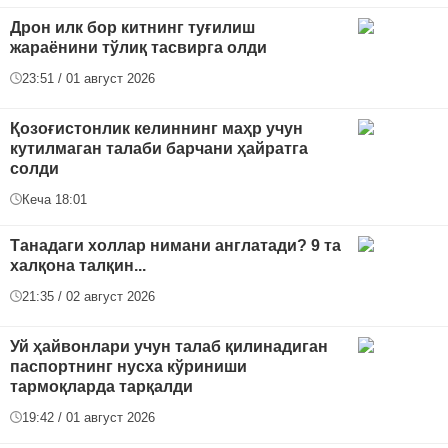
Дрон илк бор китнинг туғилиш
жараёнини тўлиқ тасвирга олди
23:51 / 01 август 2026
Қозоғистонлик келиннинг маҳр учун
кутилмаган талаби барчани ҳайратга
солди
Кеча 18:01
Танадаги холлар нимани англатади? 9 та
халқона талқин...
21:35 / 02 август 2026
Уй ҳайвонлари учун талаб қилинадиган
паспортнинг нусха кўриниши
тармоқларда тарқалди
19:42 / 01 август 2026