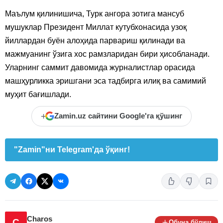
Маълум қилинишича, Турк ангора зотига мансуб
мушуклар Президент Миллат кутубхонасида узоқ
йиллардан буён алоҳида парвариш қилинади ва
мажмуанинг ўзига хос рамзларидан бири ҳисобланади.
Уларнинг саммит давомида журналистлар орасида
машҳурликка эришгани эса тадбирга илиқ ва самимий
муҳит бағишлади.
+
Zamin.uz сайтини Google'га қўшинг
"Zamin"ни Telegram'да ўқинг!
Charos
C
Обуна бўлиш