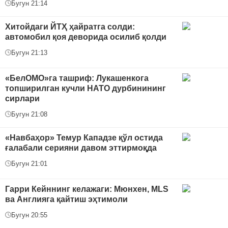
Бугун 21:14
Хитойдаги ЙТҲ ҳайратга солди:
автомобил қоя деворида осилиб қолди
Бугун 21:13
«БелОМО»га ташриф: Лукашенкога
топширилган кучли НАТО дурбинининг
сирлари
Бугун 21:08
«Навбаҳор» Темур Кападзе қўл остида
ғалабали серияни давом эттирмоқда
Бугун 21:01
Гарри Кейннинг келажаги: Мюнхен, MLS
ва Англияга қайтиш эҳтимоли
Бугун 20:55