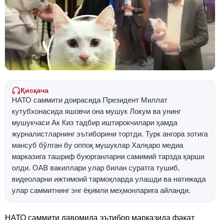
Қисқача
НАТО саммити доирасида Президент Миллат
кутубхонасида яшовчи она мушук Локум ва унинг
мушукчаси Ак Киз тадбир иштирокчилари ҳамда
журналистларнинг эътиборини тортди. Турк ангора зотига
мансуб бўлган бу оппоқ мушуклар Халқаро медиа
марказига ташриф буюрганларни самимий тарзда қарши
олди. ОАВ вакиллари улар билан суратга тушиб,
видеоларни ижтимоий тармоқларда улашди ва натижада
улар саммитнинг энг ёқимли меҳмонларига айланди.
НАТО саммити давомида эътибор марказида фақат