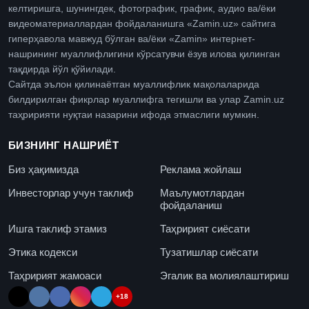
келтиришга, шунингдек, фотографик, график, аудио ва/ёки
видеоматериаллардан фойдаланишга «Zamin.uz» сайтига
гиперҳавола мавжуд бўлган ва/ёки «Zamin» интернет-
нашрининг муаллифлигини кўрсатувчи ёзув илова қилинган
тақдирда йўл қўйилади.
Сайтда эълон қилинаётган муаллифлик мақолаларида
билдирилган фикрлар муаллифга тегишли ва улар Zamin.uz
таҳририяти нуқтаи назарини ифода этмаслиги мумкин.
БИЗНИНГ НАШРИЁТ
Биз ҳақимизда
Реклама жойлаш
Инвесторлар учун таклиф
Маълумотлардан
фойдаланиш
Ишга таклиф этамиз
Таҳририят сиёсати
Этика кодекси
Тузатишлар сиёсати
Таҳририят жамоаси
Эгалик ва молиялаштириш
+18