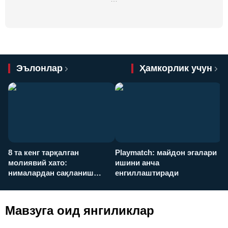
Эълонлар
Ҳамкорлик учун
8 та кенг тарқалган
Playmatch: майдон эгалари
P
молиявий хато:
ишини анча
у
нималардан сақланиш
енгиллаштиради
х
керак?
Мавзуга оид янгиликлар