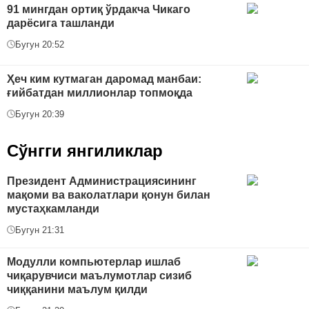
91 мингдан ортиқ ўрдакча Чикаго
дарёсига ташланди
Бугун 20:52
Ҳеч ким кутмаган даромад манбаи:
ғийбатдан миллионлар топмоқда
Бугун 20:39
Сўнгги янгиликлар
Президент Администрациясининг
мақоми ва ваколатлари қонун билан
мустаҳкамланди
Бугун 21:31
Модулли компьютерлар ишлаб
чиқарувчиси маълумотлар сизиб
чиққанини маълум қилди