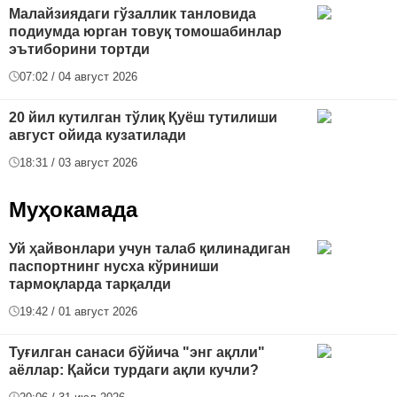
Малайзиядаги гўзаллик танловида
подиумда юрган товуқ томошабинлар
эътиборини тортди
07:02 / 04 август 2026
20 йил кутилган тўлиқ Қуёш тутилиши
август ойида кузатилади
18:31 / 03 август 2026
Муҳокамада
Уй ҳайвонлари учун талаб қилинадиган
паспортнинг нусха кўриниши
тармоқларда тарқалди
19:42 / 01 август 2026
Туғилган санаси бўйича "энг ақлли"
аёллар: Қайси турдаги ақли кучли?