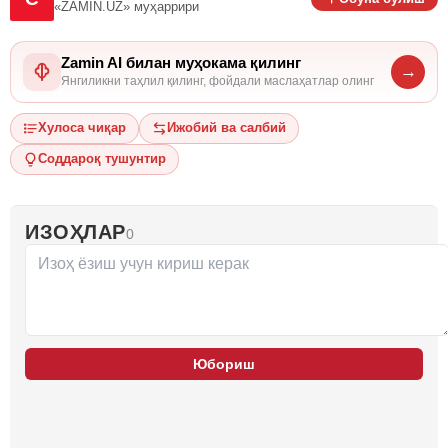
«ZAMIN.UZ»
муҳаррири
Zamin AI билан муҳокама қилинг
→
Янгиликни таҳлил қилинг, фойдали маслаҳатлар олинг
Хулоса чиқар
Ижобий ва салбий
Соддароқ тушунтир
ИЗОҲЛАР
0
Юбориш
…