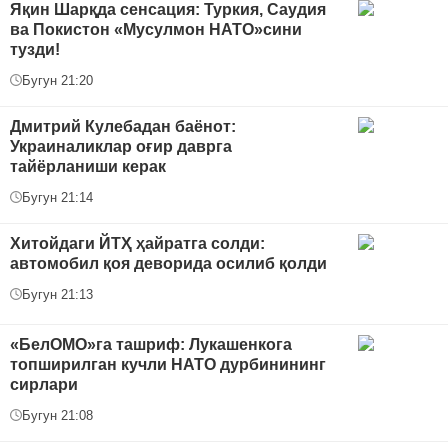
Яқин Шарқда сенсация: Туркия, Саудия
ва Покистон «Мусулмон НАТО»сини
тузди!
Бугун 21:20
Дмитрий Кулебадан баёнот:
Украиналиклар оғир даврга
тайёрланиши керак
Бугун 21:14
Хитойдаги ЙТҲ ҳайратга солди:
автомобил қоя деворида осилиб қолди
Бугун 21:13
«БелОМО»га ташриф: Лукашенкога
топширилган кучли НАТО дурбинининг
сирлари
Бугун 21:08