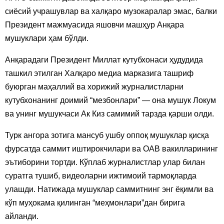
сиёсий учрашувлар ва халқаро музокаралар эмас, балки
Президент мажмуасида яшовчи машҳур Анқара
мушуклари ҳам бўлди.
Анқарадаги Президент Миллат кутубхонаси ҳудудида
ташкил этилган Халқаро медиа марказига ташриф
буюрган маҳаллий ва хорижий журналистларни
кутубхонанинг доимий “мезбонлари” — она мушук Локум
ва унинг мушукчаси Ак Киз самимий тарзда қарши олди.
Турк ангора зотига мансуб ушбу оппоқ мушуклар қисқа
фурсатда саммит иштирокчилари ва ОАВ вакилларининг
эътиборини тортди. Кўплаб журналистлар улар билан
суратга тушиб, видеоларни ижтимоий тармоқларда
улашди. Натижада мушуклар саммитнинг энг ёқимли ва
кўп муҳокама қилинган “меҳмонлари”дан бирига
айланди.