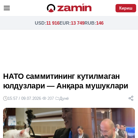
Кириш
USD
:
11 916
EUR
:
13 749
RUB
:
146
НАТО саммитининг кутилмаган
юлдузлари — Анқара мушуклари
15:57 / 09.07.2026
·
207
·
Дунё