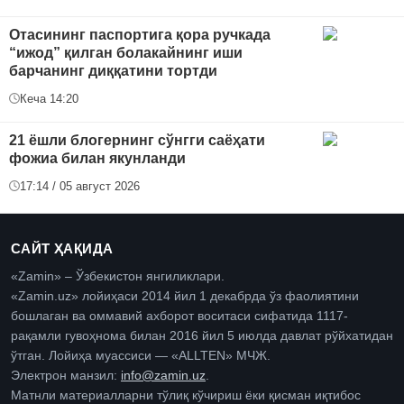
Отасининг паспортига қора ручкада
“ижод” қилган болакайнинг иши
барчанинг диққатини тортди
Кеча 14:20
21 ёшли блогернинг сўнгги саёҳати
фожиа билан якунланди
17:14 / 05 август 2026
САЙТ ҲАҚИДА
«Zamin» – Ўзбекистон янгиликлари.
«Zamin.uz» лойиҳаси 2014 йил 1 декабрда ўз фаолиятини
бошлаган ва оммавий ахборот воситаси сифатида 1117-
рақамли гувоҳнома билан 2016 йил 5 июлда давлат рўйхатидан
ўтган. Лойиҳа муассиси — «ALLTEN» МЧЖ.
Электрон манзил:
info@zamin.uz
.
Матнли материалларни тўлиқ кўчириш ёки қисман иқтибос