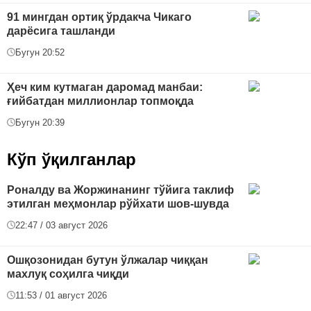
91 мингдан ортиқ ўрдакча Чикаго
дарёсига ташланди
Бугун 20:52
Ҳеч ким кутмаган даромад манбаи:
ғийбатдан миллионлар топмоқда
Бугун 20:39
Кўп ўқилганлар
Роналду ва Жоржинанинг тўйига таклиф
этилган меҳмонлар рўйхати шов-шувда
22:47 / 03 август 2026
Ошқозонидан бутун ўлжалар чиққан
махлуқ соҳилга чиқди
11:53 / 01 август 2026