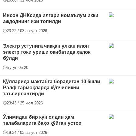
20:06 / 31 июл 2026
Инсон ДНКсида илгари номаълум икки
аждоднинг изи топилди
23:22 / 03 август 2026
Электр устунига чиққан улкан илон
электр токи уриши оқибатида ҳалок
бўлди
Бугун 05:20
Қўлларида мактабга борадиган 10 ёшли
Ралф тармоқларда кўпчиликни
таъсирлантирди
23:43 / 25 июл 2026
Ўлимидан бир кун олдин ҳам
талабаларига баҳо қўйган устоз
19:34 / 03 август 2026