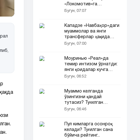
«Локомотив»га
ютқаздик»
Бугун, 07:07
Кападзе «Навбаҳор»даги
муаммолар ва янги
врал
трансферлар ҳақида
гапирди
Бугун, 07:00
либ,
Моуринью «Реал»да
темир интизом ўрнатди:
янги қоидалар кучга
кирди...
Бугун, 06:52
ар
Муаммо келганда
 ҳақда
ўзингизни қандай
тутасиз? Туғилган
кунингиз сирни очади
Бугун, 06:46
 юзи
лган.
Пул кимларга осонроқ
келади? Туғилган сана
ан.
бўйича рейтинг...