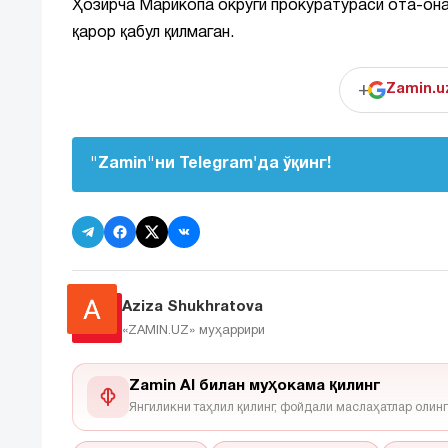
Ҳозирча Марикопа округи прокуратураси ота-онаг
қарор қабул қилмаган.
+
Zamin.u
"Zamin"ни Telegram'да ўқинг!
Aziza Shukhratova
«ZAMIN.UZ»
муҳаррири
Zamin AI билан муҳокама қилинг
Янгиликни таҳлил қилинг, фойдали маслаҳатлар олинг