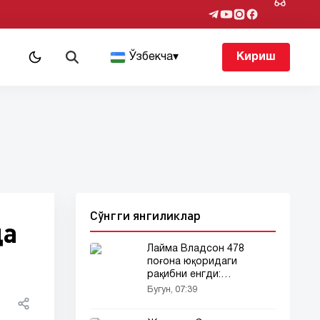
т
Ўзбекча
▾
Кириш
Сўнгги янгиликлар
да
Лайма Владсон 478
поғона юқоридаги
рақибни енгди:
Лейпцигда сенсация!
Бугун, 07:39