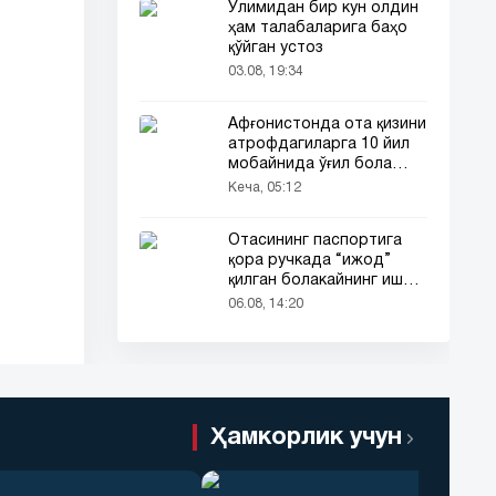
Ўлимидан бир кун олдин
ҳам талабаларига баҳо
қўйган устоз
03.08, 19:34
Афғонистонда ота қизини
атрофдагиларга 10 йил
мобайнида ўғил бола
сифатида таништирди
Кеча, 05:12
Отасининг паспортига
қора ручкада “ижод”
қилган болакайнинг иши
барчанинг диққатини
06.08, 14:20
тортди
Ҳамкорлик учун