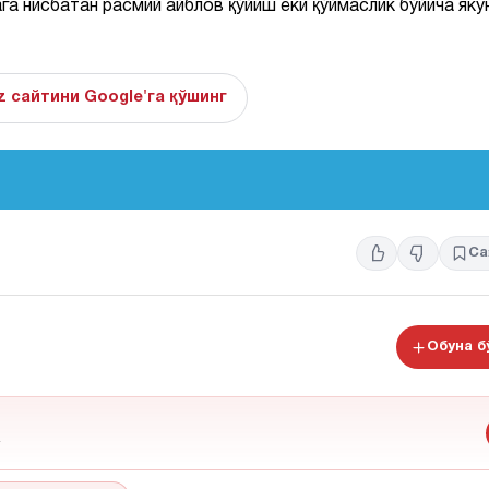
а нисбатан расмий айблов қўйиш ёки қўймаслик бўйича яку
z сайтини Google'га қўшинг
Са
Обуна 