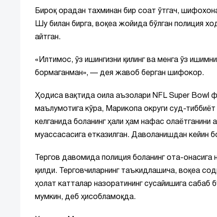
Бироқ орадан тахминан бир соат ўтгач, шифохона
Шу билан бирга, воқеа жойида бўлган полиция х
айтган.
«Илтимос, ўз ишингизни қилинг ва менга ўз ишимн
бормаганман», — дея жавоб берган шифокор.
Ҳодиса вақтида оила аъзолари NFL Super Bowl фи
маълумотига кўра, Марикопа округи суд-тиббиёт
келганида боланинг ҳали ҳам нафас олаётганини 
муассасасига етказилган. Даволанишдан кейин б
Тергов давомида полиция боланинг ота-онасига 
қилди. Терговчиларнинг таъкидлашича, воқеа содир
ҳолат катталар назоратининг сусайишига сабаб бў
мумкин, деб ҳисобламоқда.