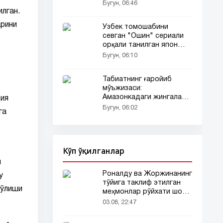
Бугун, 06:46
лган.
арини
Ўзбек томошабини
севган "Ошин" сериали
орқали танилган япон
актрисаси ҳақида сиз
Бугун, 06:10
билмаган фактлар
Табиатнинг ғаройиб
мўъжизаси:
Амазонкадаги жингалак
ция
сочли ноёб қуш
Бугун, 06:02
га
олимларни ҳам ҳайратга
солди
Кўп ўқилганлар
я
Роналду ва Жоржинанинг
у
тўйига таклиф этилган
бўлиши
меҳмонлар рўйхати шов-
шувда
03.08, 22:47