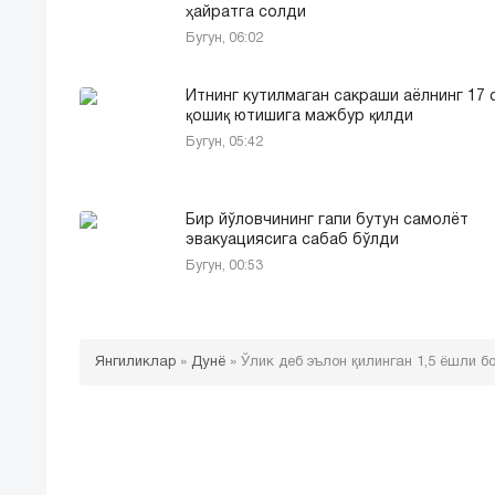
ҳайратга солди
Бугун, 06:02
Итнинг кутилмаган сакраши аёлнинг 17 
қошиқ ютишига мажбур қилди
Бугун, 05:42
Бир йўловчининг гапи бутун самолёт
эвакуациясига сабаб бўлди
Бугун, 00:53
Янгиликлар
»
Дунё
»
Ўлик деб эълон қилинган 1,5 ёшли б