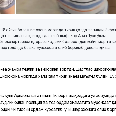
18 ойлик бола шифохона моргида тирик ҳолда топилди. 8 фе
дан топилган чақалоққа дастлаб шифокор Арян Туси ўлим
иёт экспертизаси идораси ходими беш соатдан кейин моргга ке
 у вертолётда бошқа муассасага олиб борилиб даволанди ва
воқеа жамоатчилик эътиборини тортди. Дастлаб шифокорл
шифохона моргида ҳали ҳам тирик экани маълум бўлди. Бу
ль куни Аризона штатининг Гилберт шаҳридаги уй ҳовузида
 зудлик билан полиция ва тез ёрдам хизматига мурожаат қи
 биринчи тиббий ёрдам кўрсатиб, уни шифохонага олиб борг