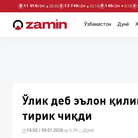
11 916
сўм
13 749
сўм
146
сўм
$
€
₽
¥
▲
28,92
▲
32,19
▼
0,18
Ўзбекистон
Дунё
Ўлик деб эълон қили
тирик чиқди
16:50 / 09.07.2026
·
6.2K
·
Дунё