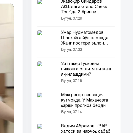
Жавоҳир Синдаров
АҚШдаги Grand Chess
Tour’да 2-ўринни
эгаллади!
Бугун, 07:29
Умар Нурмагомедов
Шанхайга йўл олмоқда:
Жанг постери эълон
қилинди!
Бугун, 07:22
Уиттакер Гусковни
нишонга олди: янги жанг
яқинлашдими?
Бугун, 07:18
Макгрегор сенсация
кутмоқда: У Махачевга
қарши прогноз берди
Бугун, 07:14
Вадим Абрамов: «ВАР
хатоси ва чарчоқ сабаб