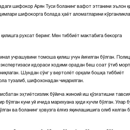
даги шифокор Арян Туси боланинг вафот этганини эълон қи
одимлари шифокорга болада ҳаёт аломатларини кўрганликл
и қилишга рухсат беринг. Мен тиббиёт мактабига бекорга
нал учрашувини томоша қилиш учун йиғилган бўлган. Поли
 экспертизаси идораси ходими орадан беш соат ўтиб морг
аниқлаган. Шундан сўнг у вертолёт орқали бошқа тиббиёт
ола тузалиб, шифохонадан чиқарилган.
нисбатан эҳтиётсизлик бўйича жиноий иш қўзғатишни тавси
 бўлган куни уй ичида марихуана ҳиди кучли бўлган. Улар б
лган ва боланинг ҳовузга ёлғиз яқинлашишига олиб келган 