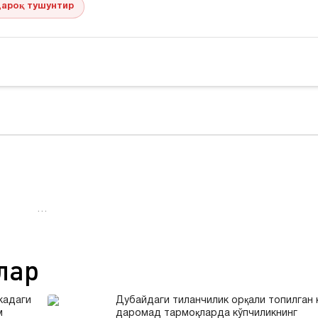
ароқ тушунтир
…
лар
кадаги
Дубайдаги тиланчилик орқали топилган 
м
даромад тармоқларда кўпчиликнинг