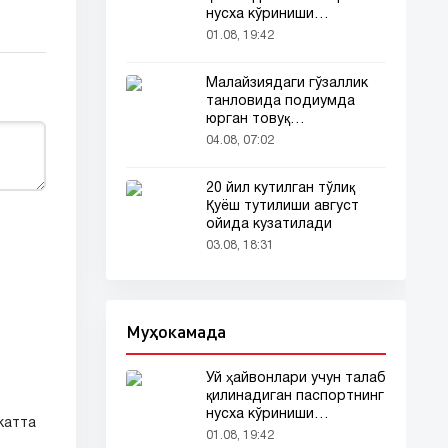
нусха кўриниши
тармоқларда тарқалди
01.08, 19:42
Малайзиядаги гўзаллик
танловида подиумда
юрган товуқ
томошабинлар
04.08, 07:02
эътиборини тортди
20 йил кутилган тўлиқ
Қуёш тутилиши август
ойида кузатилади
03.08, 18:31
Муҳокамада
Уй ҳайвонлари учун талаб
қилинадиган паспортнинг
нусха кўриниши
катта
тармоқларда тарқалди
01.08, 19:42