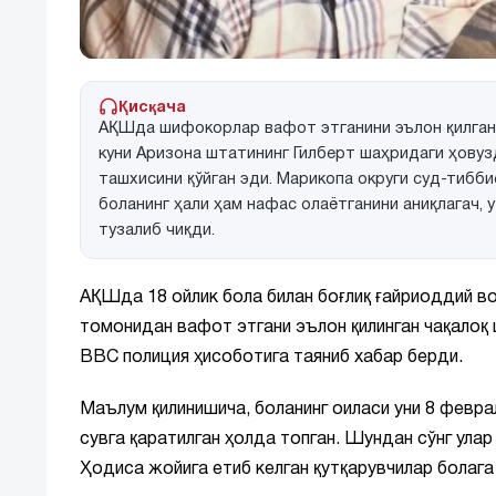
Қисқача
АҚШда шифокорлар вафот этганини эълон қилган 
куни Аризона штатининг Гилберт шаҳридаги ҳовуз
ташхисини қўйган эди. Марикопа округи суд-тибб
боланинг ҳали ҳам нафас олаётганини аниқлагач,
тузалиб чиқди.
АҚШда 18 ойлик бола билан боғлиқ ғайриоддий 
томонидан вафот этгани эълон қилинган чақалоқ 
BBC полиция ҳисоботига таяниб хабар берди.
Маълум қилинишича, боланинг оиласи уни 8 февра
сувга қаратилган ҳолда топган. Шундан сўнг улар
Ҳодиса жойига етиб келган қутқарувчилар болага