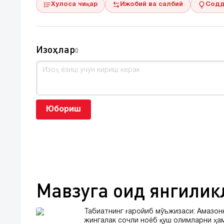
Хулоса чиқар
Ижобий ва салбий
Содд
Изоҳлар
0
Юбориш
Мавзуга оид янгилик
Табиатнинг ғаройиб мўъжизаси: Амазон
жингалак сочли ноёб қуш олимларни ҳа