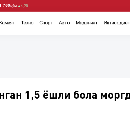
1 766
сўм
▲
4,29
Жамият
Техно
Спорт
Авто
Маданият
Иқтисодиё
нган 1,5 ёшли бола морг