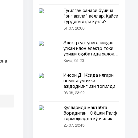
Туғилган санаси бўйича
"энг ақлли" аёллар: Қайси
турдаги ақли кучли?
31.07, 20:06
Электр устунига чиққан
улкан илон электр токи
уриши оқибатида ҳалок
бўлди
Кеча, 05:20
 она
Инсон ДНКсида илгари
номаълум икки
аждоднинг изи топилди
03.08, 23:22
Қўлларида мактабга
борадиган 10 ёшли Ралф
тармоқларда кўпчиликни
таъсирлантирди
25.07, 23:43