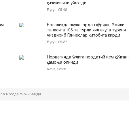
қизиқишини уйғотди
Бугун, 05:48
см
Болаликда акулалардан қўрққан Эмили
танасига 106 та турли хил акула турини
чиздириб Гиннеслар китобига кирди
Бугун, 05:37
Норвегияда ўғлига ноодатий исм қўйган
қамоққа олинди
Кеча, 23:28
ола моргда тирик чиқди