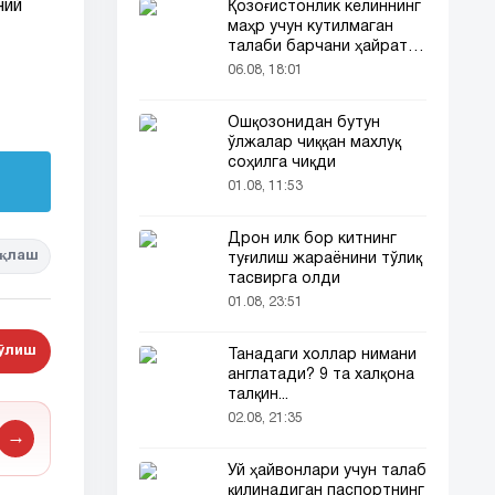
ний
Қозоғистонлик келиннинг
маҳр учун кутилмаган
талаби барчани ҳайратга
солди
06.08, 18:01
Ошқозонидан бутун
ўлжалар чиққан махлуқ
соҳилга чиқди
01.08, 11:53
Дрон илк бор китнинг
қлаш
туғилиш жараёнини тўлиқ
тасвирга олди
01.08, 23:51
бўлиш
Танадаги холлар нимани
англатади? 9 та халқона
талқин...
02.08, 21:35
→
Уй ҳайвонлари учун талаб
қилинадиган паспортнинг