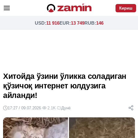
Кириш
USD
:
11 916
EUR
:
13 749
RUB
:
146
Хитойда ўзини ўликка соладиган
қўзичоқ интернет юлдузига
айланди!
17:27 / 09.07.2026
·
2.1K
·
Дунё