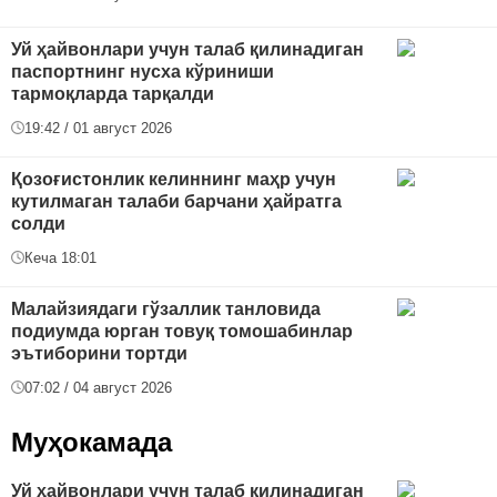
Уй ҳайвонлари учун талаб қилинадиган
паспортнинг нусха кўриниши
тармоқларда тарқалди
19:42 / 01 август 2026
Қозоғистонлик келиннинг маҳр учун
кутилмаган талаби барчани ҳайратга
солди
Кеча 18:01
Малайзиядаги гўзаллик танловида
подиумда юрган товуқ томошабинлар
эътиборини тортди
07:02 / 04 август 2026
Муҳокамада
Уй ҳайвонлари учун талаб қилинадиган