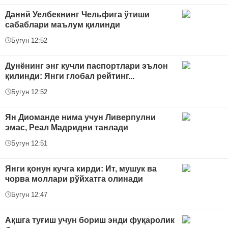
Даннй Уелбекнинг Чельфига ўтиши
сабаблари маълум қилинди
Бугун 12:52
Дунёнинг энг кучли паспортлари эълон
қилинди: Янги глобал рейтинг...
Бугун 12:52
Ян Диоманде нима учун Ливерпулни
эмас, Реал Мадридни танлади
Бугун 12:51
Янги қонун кучга кирди: Ит, мушук ва
чорва моллари рўйхатга олинади
Бугун 12:47
Ақшга туғиш учун бориш энди фуқаролик