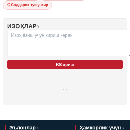
Соддароқ тушунтир
ИЗОҲЛАР
0
Юбориш
…
Эълонлар
Ҳамкорлик учун