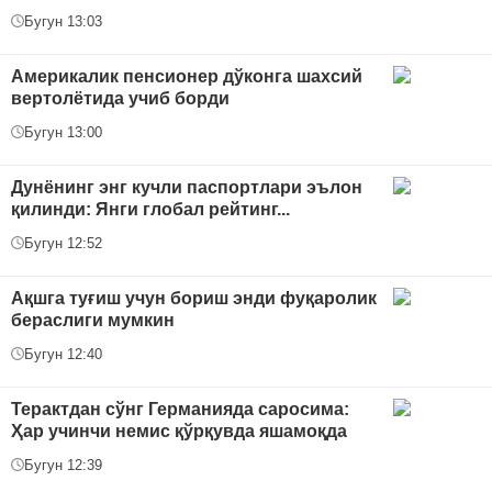
Бугун 13:03
Америкалик пенсионер дўконга шахсий
вертолётида учиб борди
Бугун 13:00
Дунёнинг энг кучли паспортлари эълон
қилинди: Янги глобал рейтинг...
Бугун 12:52
Ақшга туғиш учун бориш энди фуқаролик
бераслиги мумкин
Бугун 12:40
Терактдан сўнг Германияда саросима:
Ҳар учинчи немис қўрқувда яшамоқда
Бугун 12:39