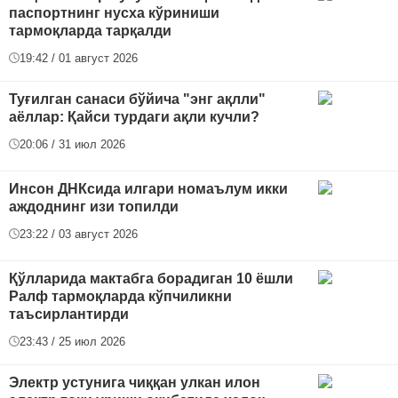
паспортнинг нусха кўриниши
тармоқларда тарқалди
19:42 / 01 август 2026
Туғилган санаси бўйича "энг ақлли"
аёллар: Қайси турдаги ақли кучли?
20:06 / 31 июл 2026
Инсон ДНКсида илгари номаълум икки
аждоднинг изи топилди
23:22 / 03 август 2026
Қўлларида мактабга борадиган 10 ёшли
Ралф тармоқларда кўпчиликни
таъсирлантирди
23:43 / 25 июл 2026
Электр устунига чиққан улкан илон