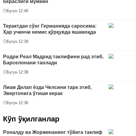
бераслиги мумкин
Бугун 12:40
Терактдан сўнг Германияда саросима:
Ҳар учинчи немис қўрқувда яшамоқда
Бугун 12:39
Родри Реал Мадрид таклифини рад этиб,
Барселонани танлади
Бугун 12:38
Лиам Делап ёзда Челсини тарк этиб,
Эвертонига ўтиши керак
Бугун 12:36
Кўп ўқилганлар
Роналду ва Жоржинанинг тўйига таклиф