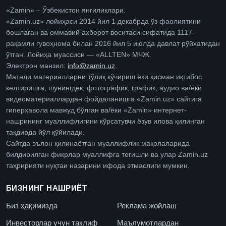
«Zamin» – Ўзбекистон янгиликлари.
«Zamin.uz» лойиҳаси 2014 йил 1 декабрда ўз фаолиятини
бошлаган ва оммавий ахборот воситаси сифатида 1117-
рақамли гувоҳнома билан 2016 йил 5 июлда давлат рўйхатидан
ўтган. Лойиҳа муассиси — «ALLTEN» МЧЖ.
Электрон манзил:
info@zamin.uz
.
Матнли материалларни тўлиқ кўчириш ёки қисман иқтибос
келтиришга, шунингдек, фотографик, график, аудио ва/ёки
видеоматериаллардан фойдаланишга «Zamin.uz» сайтига
гиперҳавола мавжуд бўлган ва/ёки «Zamin» интернет-
нашрининг муаллифлигини кўрсатувчи ёзув илова қилинган
тақдирда йўл қўйилади.
Сайтда эълон қилинаётган муаллифлик мақолаларида
билдирилган фикрлар муаллифга тегишли ва улар Zamin.uz
таҳририяти нуқтаи назарини ифода этмаслиги мумкин.
БИЗНИНГ НАШРИЁТ
Биз ҳақимизда
Реклама жойлаш
Инвесторлар учун таклиф
Маълумотлардан