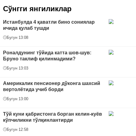
Сўнгги янгиликлар
Истанбулда 4 қаватли бино сониялар
ичида қулаб тушди
Бугун 13:08
Роналдунинг тўйида катта шов-шув:
Бруно таклиф қилинмадими?
Бугун 13:03
Америкалик пенсионер дўконга шахсий
вертолётида учиб борди
Бугун 13:00
Тўй куни қабристонга борган келин-куёв
кўпчиликни тўлқинлантирди
Бугун 12:58