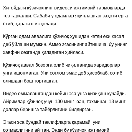
Хитойдаги қўзичоқнинг видеоси ижтимоий тармоқларда
тез тарқалди. Сабаби у одамлар яқинлашган заҳоти ерга
ётиб, ҳаракатсиз қолади.
Кўрган одам аввалига қўзичоқ ҳушидан кетди ёки касал
деб ўйлаши мумкин. Аммо эгасининг айтишича, бу унинг
хавфни сезганда қиладиган ҳийласи.
Қўзичоқ аввал бозорга олиб чиқилганида харидорлар
унга ишонмаган. Уни соғлом эмас деб ҳисоблаб, сотиб
олишдан бош тортишган.
Видео оммалашгандан кейин эса унга қизиқиш кучайди.
Айримлар қўзичоқ учун 130 минг юан, тахминан 18 минг
доллар беришга тайёрлигини билдирган.
Эгаси эса бундай таклифларга қарамай, уни
сотмаслигини айтган. Энди бу қўзичоқ ижтимоий