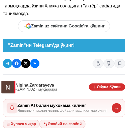
тармоқларда ўзини ўликка соладиган "актёр" сифатида
танилмоқда.
+
Zamin.uz сайтини Google'га қўшинг
"Zamin"ни Telegram'да ўқинг!
Nigina Zarqarayeva
Обуна бўлиш
«ZAMIN.UZ»
муҳаррири
Zamin AI билан мухокама килинг
→
Янгиликни тахлил килинг, фойдали маслихатлар олинг
Хулоса чиқар
Ижобий ва салбий