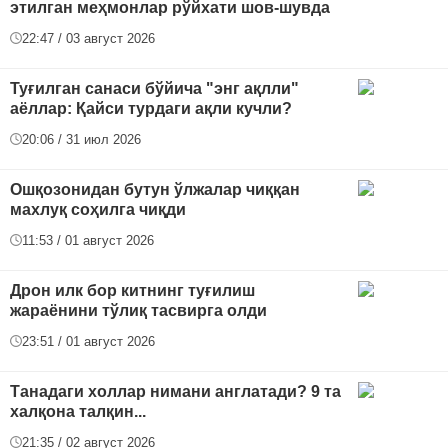
этилган меҳмонлар рўйхати шов-шувда
22:47 / 03 август 2026
Туғилган санаси бўйича "энг ақлли"
аёллар: Қайси турдаги ақли кучли?
20:06 / 31 июл 2026
Ошқозонидан бутун ўлжалар чиққан
махлуқ соҳилга чиқди
11:53 / 01 август 2026
Дрон илк бор китнинг туғилиш
жараёнини тўлиқ тасвирга олди
23:51 / 01 август 2026
Танадаги холлар нимани англатади? 9 та
халқона талқин...
21:35 / 02 август 2026