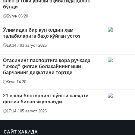
электр токи уриши оқибатида ҳалок
бўлди
Бугун 05:20
Ўлимидан бир кун олдин ҳам
талабаларига баҳо қўйган устоз
19:34 / 03 август 2026
Отасининг паспортига қора ручкада
“ижод” қилган болакайнинг иши
барчанинг диққатини тортди
Кеча 14:20
21 ёшли блогернинг сўнгги саёҳати
фожиа билан якунланди
17:14 / 05 август 2026
САЙТ ҲАҚИДА