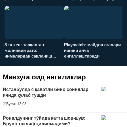
8 та кенг тарқалган
Playmatch: майдон эгалари
P
молиявий хато:
ишини анча
у
нималардан сақланиш
енгиллаштиради
х
керак?
Мавзуга оид янгиликлар
Истанбулда 4 қаватли бино сониялар
ичида қулаб тушди
Бугун 13:08
Роналдунинг тўйида катта шов-шув:
Бруно таклиф қилинмадими?