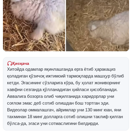
Қисқача
Хитойда одамлар яқинлашганда ерга ётиб ҳаракациз
қоладиган қўзичоқ ижтимоий тармоқларда машҳур бўлиб
кетди. Эгасининг сўзларига кўра, бу ҳолат жониворнинг
хавфни сезганда қўлланадиган ҳийласи ҳисобланади.
Аввалига бозорга олиб чиқилганида харидорлар уни
соғлом эмас деб сотиб олишдан бош тортган эди.
Видеолар оммалашгач, айримлар уни 130 минг юан, яни
тахминан 18 минг долларга сотиб олишни таклиф қилган
бўлса-да, эгаси уни сотмаслигини билдирди.