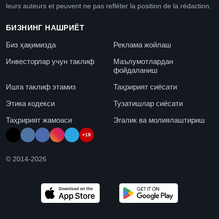
leurs auteurs et peuvent ne pas refléter la position de la rédaction.
БИЗНИНГ НАШРИЁТ
Биз ҳақимизда
Реклама жойлаш
Инвесторлар учун таклиф
Маълумотлардан
фойдаланиш
Ишга таклиф этамиз
Таҳририят сиёсати
Этика кодекси
Тузатишлар сиёсати
Таҳририят жамоаси
Эгалик ва молиялаштириш
+18
© 2014-
2026