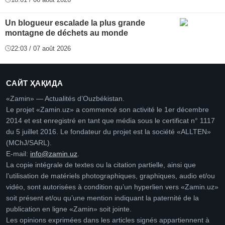
Un blogueur escalade la plus grande
montagne de déchets au monde
22:03 / 07 août 2026
САЙТ ҲАҚИДА
«Zamin» — Actualités d’Ouzbékistan.
Le projet «Zamin.uz» a commencé son activité le 1er décembre
2014 et est enregistré en tant que média sous le certificat n° 1117
du 5 juillet 2016. Le fondateur du projet est la société «ALLTEN»
(MChJ/SARL).
E-mail:
info@zamin.uz
.
La copie intégrale de textes ou la citation partielle, ainsi que
l’utilisation de matériels photographiques, graphiques, audio et/ou
vidéo, sont autorisées à condition qu’un hyperlien vers «Zamin.uz»
soit présent et/ou qu’une mention indiquant la paternité de la
publication en ligne «Zamin» soit jointe.
Les opinions exprimées dans les articles signés appartiennent à