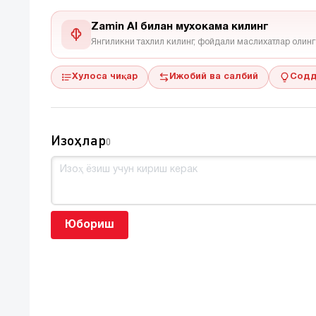
Zamin AI билан мухокама килинг
Янгиликни тахлил килинг, фойдали маслихатлар олинг
Хулоса чиқар
Ижобий ва салбий
Содд
Изоҳлар
0
Юбориш