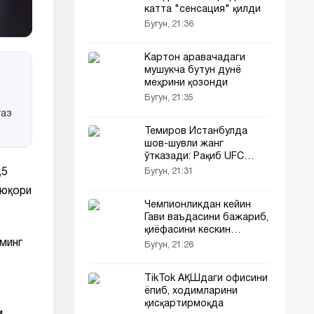
катта "сенсация" қилди
Бугун, 21:36
Картон аравачадаги
мушукча бутун дунё
меҳрини қозонди
Бугун, 21:35
газ
Темиров Истанбулда
шов-шувли жанг
ўтказади: Рақиб UFC
собиқ юлдузи...
Бугун, 21:31
,5
 юқори
Чемпионликдан кейин
Гави ваъдасини бажариб,
қиёфасини кескин
ўзгартирди
 минг
Бугун, 21:26
TikTok АҚШдаги офисини
ёпиб, ходимларини
қисқартирмоқда