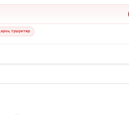
ароқ тушунтир
…