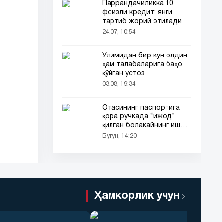
Паррандачиликка 10
фоизли кредит: янги
тартиб жорий этилади
24.07, 10:54
Ўлимидан бир кун олдин
ҳам талабаларига баҳо
қўйган устоз
03.08, 19:34
Отасининг паспортига
қора ручкада “ижод”
қилган болакайнинг иши
барчанинг диққатини
Бугун, 14:20
тортди
Ҳамкорлик учун