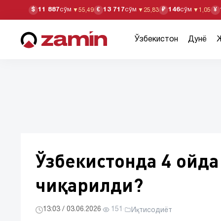
11 887
сўм
13 717
сўм
146
сўм
$
€
₽
¥
▼
55,49
▼
25,83
▼
1,05
Ўзбекистон
Дунё
Ўзбекистонда 4 ойда
чиқарилди?
13:03 / 03.06.2026
·
151
·
Иқтисодиёт