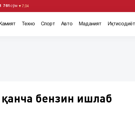
1 761
сўм
▼
7,04
Жамият
Техно
Спорт
Авто
Маданият
Иқтисодиё
 қанча бензин ишлаб