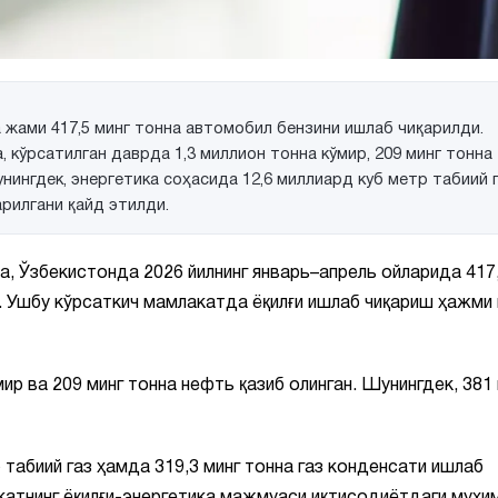
 жами 417,5 минг тонна автомобил бензини ишлаб чиқарилди.
 кўрсатилган даврда 1,3 миллион тонна кўмир, 209 минг тонна
унингдек, энергетика соҳасида 12,6 миллиард куб метр табиий 
арилгани қайд этилди.
а, Ўзбекистонда 2026 йилнинг январь–апрель ойларида 417
н. Ушбу кўрсаткич мамлакатда ёқилғи ишлаб чиқариш ҳажми
ир ва 209 минг тонна нефть қазиб олинган. Шунингдек, 381
 табиий газ ҳамда 319,3 минг тонна газ конденсати ишлаб