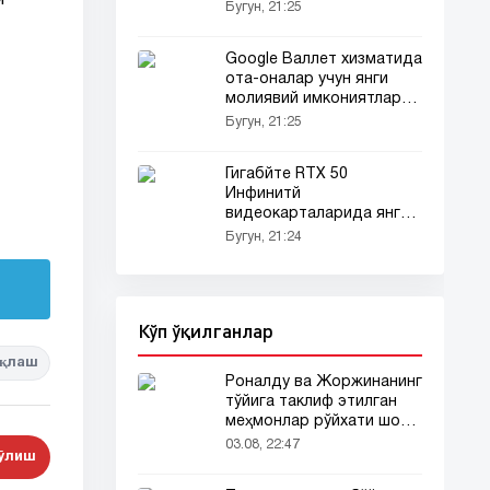
м
Бугун, 21:25
Google Валлет хизматида
ота-оналар учун янги
молиявий имкониятлар
яратилди
Бугун, 21:25
Гигабйте RTX 50
Инфинитй
видеокарталарида янги
12VHPWR ечимини
Бугун, 21:24
синамоқда
Кўп ўқилганлар
қлаш
Роналду ва Жоржинанинг
тўйига таклиф этилган
меҳмонлар рўйхати шов-
шувда
03.08, 22:47
бўлиш