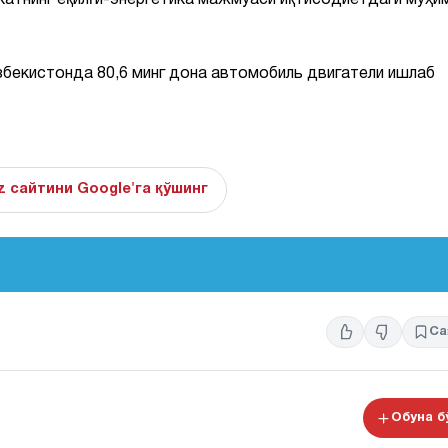
акатнинг ёқилғи-энергетика мажмуаси иқтисодиётдаги муҳи
Ўзбекистонда 80,6 минг дона автомобиль двигатели ишлаб
z сайтини Google'га қўшинг
Са
Обуна 