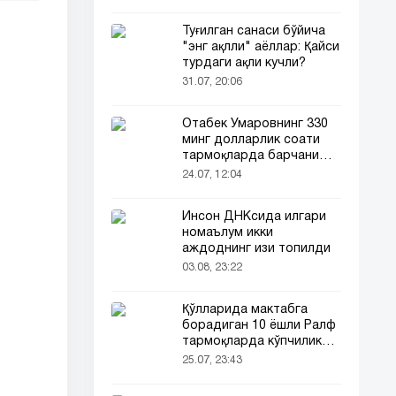
Туғилган санаси бўйича
"энг ақлли" аёллар: Қайси
турдаги ақли кучли?
31.07, 20:06
Отабек Умаровнинг 330
минг долларлик соати
тармоқларда барчани
эътиборини тортди!
24.07, 12:04
Инсон ДНКсида илгари
номаълум икки
аждоднинг изи топилди
03.08, 23:22
Қўлларида мактабга
борадиган 10 ёшли Ралф
тармоқларда кўпчиликни
таъсирлантирди
25.07, 23:43