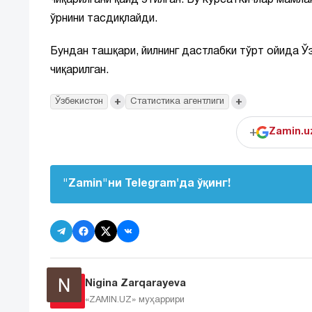
чиқарилгани қайд этилган. Бу кўрсаткичлар мамл
ўрнини тасдиқлайди.
Бундан ташқари, йилнинг дастлабки тўрт ойида 
чиқарилган.
+
+
Ўзбекистон
Статистика агентлиги
+
Zamin.u
"Zamin"ни Telegram'да ўқинг!
Nigina Zarqarayeva
«ZAMIN.UZ»
муҳаррири