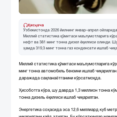
Қисқача
Ўзбекистонда 2026 йилнинг январ–апрел ойларида
Миллий статистика қўмитаси маълумотларига кўра,
нефт ва 381 минг тонна дизел ёқилғиси олинди. Ш
ҳамда 319,3 минг тонна газ конденсати ишлаб чиқ
Миллий статистика қўмитаси маълумотларига кўр
минг тонна автомобиль бензини ишлаб чиқарилга
даражада сақланаётганини кўрсатмоқда.
Ҳисоботга кўра, шу даврда 1,3 миллион тонна кўм
тонна дизель ёқилғиси ишлаб чиқарилган.
Энергетика соҳасида эса 12,6 миллиард куб метр