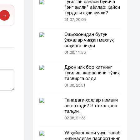
Туғилган санаси бўйича
"энг ақлли" аёллар: Қайси
турдаги ақли кучли?
→
31.07, 20:06
Ошқозонидан бутун
ўлжалар чиққан махлуқ
соҳилга чиқди
01.08, 11:53
Дрон илк бор китнинг
туғилиш жараёнини тўлиқ
тасвирга олди
01.08, 23:51
Танадаги холлар нимани
англатади? 9 та халқона
талқин...
02.08, 21:35
Уй ҳайвонлари учун талаб
қилинадиган паспортнинг