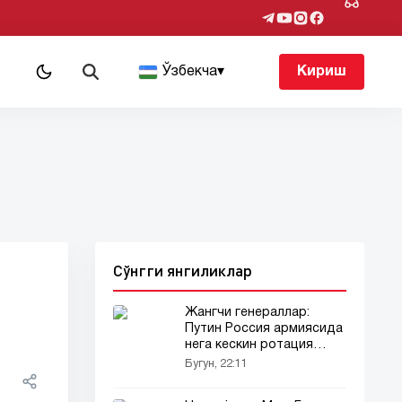
т
Ўзбекча
▾
Кириш
Сўнгги янгиликлар
Жангчи генераллар:
Путин Россия армиясида
нега кескин ротация
ўтказди?
Бугун, 22:11