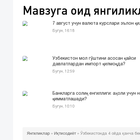
Мавзуга оид янгилик
7 август учун валюта курслари эълон қ
Бугун, 16:18
Ўзбекистон мол гўштини асосан қайси
давлатлардан импорт қилмоқда?
Бугун, 12:59
Банкларга солиқ енгиллиги: аҳоли учун 
қимматлашади?
Бугун, 10:10
Янгиликлар
»
Иқтисодиёт
»
Ўзбекистонда 4 ойда қанча б