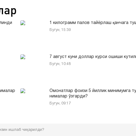
лар
илинди
1 килограмм палов тайёрлаш қанчага т
Бугун, 15:39
7 август куни доллар курси ошиши кути
Бугун, 10:48
нималар
Омонатлар фоизи 5 йиллик минимумга т
нималар ўзгарди?
Бугун, 09:17
ензин ишлаб чиқарилди?