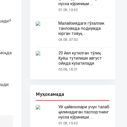
нусха кўриниши
тармоқларда тарқалди
01.08, 19:42
ушади?
Малайзиядаги гўзаллик
танловида подиумда
юрган товуқ
томошабинлар
04.08, 07:02
эътиборини тортди
лмоқда
20 йил кутилган тўлиқ
Қуёш тутилиши август
ойида кузатилади
03.08, 18:31
ушди:
Муҳокамада
Уй ҳайвонлари учун талаб
қилинадиган паспортнинг
нусха кўриниши
тармоқларда тарқалди
01.08, 19:42