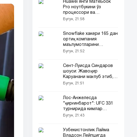
Huawei янги МатеБоок
Pro ноутбукини ўз
процессори ва
HarmonyOS билан тақдим
Бугун, 21:58
этди
Snowflake хакери 165 дан
ортиқ компания
маълумотларини
ўғирлагани учун айбини
Бугун, 21:52
тан олди
Сент-Луисда Синдаров
шоуси: Жавоҳир
Каруанани мағлуб этиб,
2-ўринга кўтарилди!
Бугун, 21:51
Лос-Анжелесда
"қирғинбарот": UFC 331
турнирида кимлар
октагонга чиқади?
Бугун, 21:43
Ўзбекистонлик Лайма
Владсон Лейпцигда