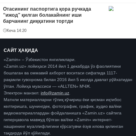
Отасининг паспортига қора ручкада
“ижод” қилган болакайнинг иши
барчанинг диққатини тортди
Кеча 14:20
САЙТ ҲАҚИДА
«Zamin» – Ўзбекистон янгиликлари.
«Zamin.uz» лойиҳаси 2014 йил 1 декабрда ўз фаолиятини
бошлаган ва оммавий ахборот воситаси сифатида 1117-
рақамли гувоҳнома билан 2016 йил 5 июлда давлат рўйхатидан
ўтган. Лойиҳа муассиси — «ALLTEN» МЧЖ.
Электрон манзил:
info@zamin.uz
.
Матнли материалларни тўлиқ кўчириш ёки қисман иқтибос
келтиришга, шунингдек, фотографик, график, аудио ва/ёки
видеоматериаллардан фойдаланишга «Zamin.uz» сайтига
гиперҳавола мавжуд бўлган ва/ёки «Zamin» интернет-
нашрининг муаллифлигини кўрсатувчи ёзув илова қилинган
тақдирда йўл қўйилади.