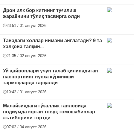
Дрон илк бор китнинг туғилиш
жараёнини тўлиқ тасвирга олди
23:51 / 01 август 2026
Танадаги холлар нимани англатади? 9 та
халқона талқин...
21:35 / 02 август 2026
Уй ҳайвонлари учун талаб қилинадиган
паспортнинг нусха кўриниши
тармоқларда тарқалди
19:42 / 01 август 2026
Малайзиядаги гўзаллик танловида
подиумда юрган товуқ томошабинлар
эътиборини тортди
07:02 / 04 август 2026