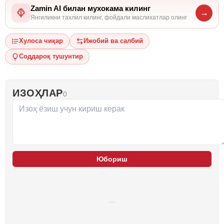
Zamin AI билан мухокама килинг
→
Янгиликни тахлил килинг, фойдали маслихатлар олинг
Хулоса чиқар
Ижобий ва салбий
Соддароқ тушунтир
ИЗОҲЛАР
0
Юбориш
…