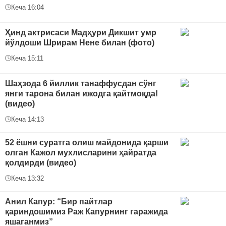
Кеча 16:04
Ҳинд актрисаси Мадҳури Дикшит умр
йўлдоши Шрирам Нене билан (фото)
Кеча 15:11
Шаҳзода 6 йиллик танаффусдан сўнг
янги тарона билан ижодга қайтмоқда!
(видео)
Кеча 14:13
52 ёшни суратга олиш майдонида қарши
олган Кажол мухлисларини ҳайратда
қолдирди (видео)
Кеча 13:32
Анил Капур: “Бир пайтлар
қариндошимиз Раж Капурнинг гаражида
яшаганмиз”