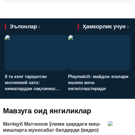
Эълонлар
Ҳамкорлик учун
8 та кенг тарқалган
Playmatch: майдон эгалари
P
молиявий хато:
ишини анча
у
нималардан сақланиш
енгиллаштиради
х
керак?
Мавзуга оид янгиликлар
Матёқуб Матчонов ўлими ҳақидаги миш-
мишларга муносабат билдирди (видео)