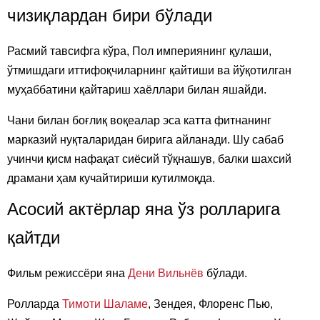
чизиқлардан бири бўлади
Расмий тавсифга кўра, Пол империянинг қулаши,
ўтмишдаги иттифоқчиларнинг қайтиши ва йўқотилган
муҳаббатини қайтариш хаёллари билан яшайди.
Чани билан боғлиқ воқеалар эса катта фитнанинг
марказий нуқталаридан бирига айланади. Шу сабаб
учинчи қисм нафақат сиёсий тўқнашув, балки шахсий
драмани ҳам кучайтириши кутилмоқда.
Асосий актёрлар яна ўз ролларига
қайтди
Фильм режиссёри яна
Дени Вильнёв
бўлади.
Ролларда
Тимоти Шаламе
, Зендея, Флоренс Пью,