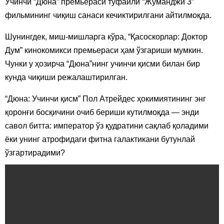
Учинчи “Дюна” премьераси туфайли “Жуманджи 3”
фильмининг чиқиш санаси кечиктирилгани айтилмоқда.
Шунингдек, миш-мишларга кўра, “Қасоскорлар: Доктор
Дум” кинокомикси премьераси ҳам ўзгариши мумкин.
Чунки у ҳозирча “Дюна”нинг учинчи қисми билан бир
кунда чиқиши режалаштирилган.
“Дюна: Учинчи қисм” Пол Атрейдес ҳокимиятининг энг
қоронғи босқичини очиб бериши кутилмоқда — энди
савол битта: император ўз қудратини сақлаб қоладими
ёки унинг атрофидаги фитна галактикани бутунлай
ўзгартирадими?