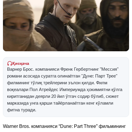
Қисқача
Варнер Брос. компанияси Френк Гербертнинг "Мессия"
романи асосида суратга олинаётган "Дуне: Парт Трее"
филмининг тўлиқ трейлерини эълон қилди. Филм
воқеалари Пол Атрейдес Империумда ҳокимиятни қўлга
киритганидан деярли 20 йил ўтгач содир бўлиб, сюжет
марказида унга қарши тайёрланаётган кенг кўламли
фитна туради.
Warner Bros. компанияси “Dune: Part Three” фильмининг