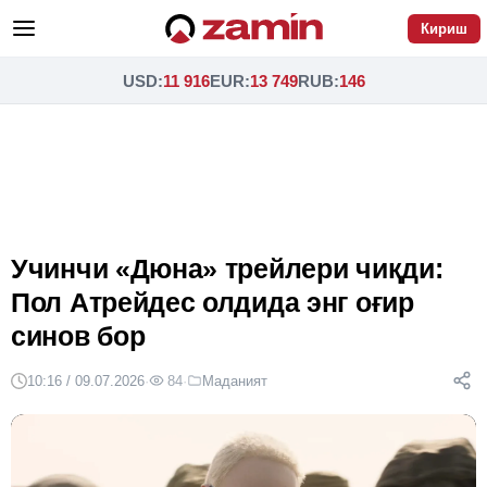
Кириш
USD
:
11 916
EUR
:
13 749
RUB
:
146
Учинчи «Дюна» трейлери чиқди:
Пол Атрейдес олдида энг оғир
синов бор
10:16 / 09.07.2026
·
84
·
Маданият