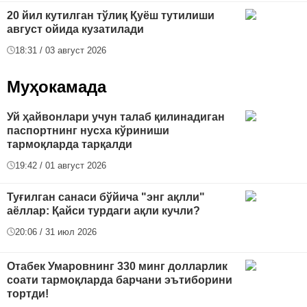
20 йил кутилган тўлиқ Қуёш тутилиши
август ойида кузатилади
18:31 / 03 август 2026
Муҳокамада
Уй ҳайвонлари учун талаб қилинадиган
паспортнинг нусха кўриниши
тармоқларда тарқалди
19:42 / 01 август 2026
Туғилган санаси бўйича "энг ақлли"
аёллар: Қайси турдаги ақли кучли?
20:06 / 31 июл 2026
Отабек Умаровнинг 330 минг долларлик
соати тармоқларда барчани эътиборини
тортди!