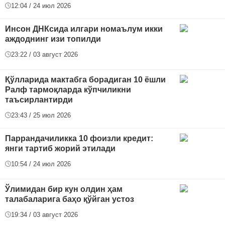
12:04 / 24 июл 2026
Инсон ДНКсида илгари номаълум икки
аждоднинг изи топилди
23:22 / 03 август 2026
Қўлларида мактабга борадиган 10 ёшли
Ралф тармоқларда кўпчиликни
таъсирлантирди
23:43 / 25 июл 2026
Паррандачиликка 10 фоизли кредит:
янги тартиб жорий этилади
10:54 / 24 июл 2026
Ўлимидан бир кун олдин ҳам
талабаларига баҳо қўйган устоз
19:34 / 03 август 2026