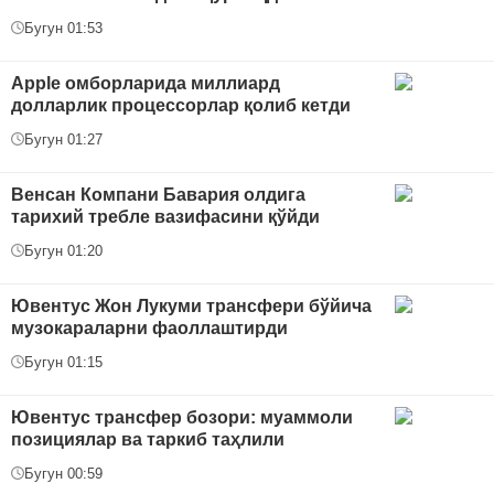
Бугун 01:53
Apple омборларида миллиард
долларлик процессорлар қолиб кетди
Бугун 01:27
Венсан Компани Бавария олдига
тарихий требле вазифасини қўйди
Бугун 01:20
Ювентус Жон Лукуми трансфери бўйича
музокараларни фаоллаштирди
Бугун 01:15
Ювентус трансфер бозори: муаммоли
позициялар ва таркиб таҳлили
Бугун 00:59