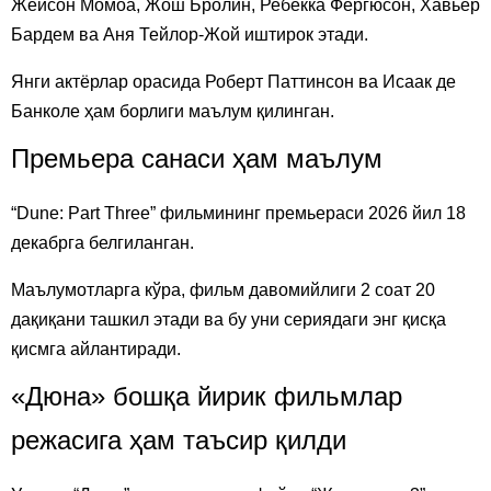
Жейсон Момоа, Жош Бролин, Ребекка Фергюсон, Хавьер
Бардем ва Аня Тейлор-Жой иштирок этади.
Янги актёрлар орасида Роберт Паттинсон ва Исаак де
Банколе ҳам борлиги маълум қилинган.
Премьера санаси ҳам маълум
“Dune: Part Three” фильмининг премьераси 2026 йил 18
декабрга белгиланган.
Маълумотларга кўра, фильм давомийлиги 2 соат 20
дақиқани ташкил этади ва бу уни сериядаги энг қисқа
қисмга айлантиради.
«Дюна» бошқа йирик фильмлар
режасига ҳам таъсир қилди