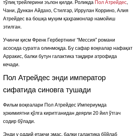
тўлиқ трейлерини эълон қилди. Роликда
Пол Атрейдес
,
Чани, Дункан Айдахо, Стилгар, Иррулан Коррино, Алия
Атрейдес ва бошқа муҳим қаҳрамонлар намойиш
этилган.
Учинчи қисм Френк Гербертнинг “Мессия” романи
асосида суратга олинмоқда. Бу сафар воқеалар нафақат
Арракис, балки бутун галактика тақдири атрофида
кечади.
Пол Атрейдес энди император
сифатида синовга тушади
Фильм воқеалари Пол Атрейдес Империумда
ҳокимиятни қўлга киритганидан деярли 20 йил ўтгач
содир бўлади.
Энди у оддий етакчи эмас, балки галактика бўйлаб