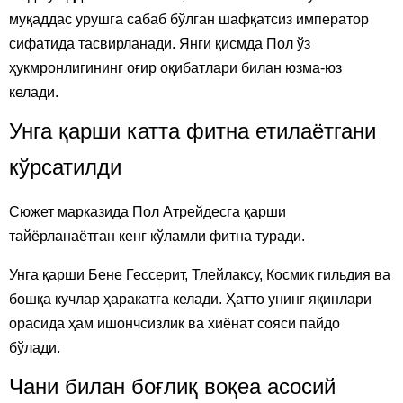
муқаддас урушга сабаб бўлган шафқатсиз император
сифатида тасвирланади. Янги қисмда Пол ўз
ҳукмронлигининг оғир оқибатлари билан юзма-юз
келади.
Унга қарши катта фитна етилаётгани
кўрсатилди
Сюжет марказида Пол Атрейдесга қарши
тайёрланаётган кенг кўламли фитна туради.
Унга қарши Бене Гессерит, Тлейлаксу, Космик гильдия ва
бошқа кучлар ҳаракатга келади. Ҳатто унинг яқинлари
орасида ҳам ишончсизлик ва хиёнат сояси пайдо
бўлади.
Чани билан боғлиқ воқеа асосий