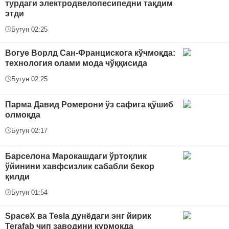
турдаги электродвелопесипедни тақдим
этди
Бугун 02:25
Вогуе Ворлд Сан-Францискога кўчмоқда:
технология олами мода чўққисида
Бугун 02:25
Парма Давид Ромерони ўз сафига қўшиб
олмоқда
Бугун 02:17
Барселона Марокашдаги ўртоқлик
ўйинини хавфсизлик сабабли бекор
қилди
Бугун 01:54
SpaceX ва Tesla дунёдаги энг йирик
Terafab чип заводини қурмоқда