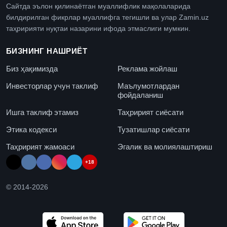
Сайтда эълон қилинаётган муаллифлик мақолаларида
билдирилган фикрлар муаллифга тегишли ва улар Zamin.uz
таҳририяти нуқтаи назарини ифода этмаслиги мумкин.
БИЗНИНГ НАШРИЁТ
Биз ҳақимизда
Реклама жойлаш
Инвесторлар учун таклиф
Маълумотлардан
фойдаланиш
Ишга таклиф этамиз
Таҳририят сиёсати
Этика кодекси
Тузатишлар сиёсати
Таҳририят жамоаси
Эгалик ва молиялаштириш
+18
© 2014-
2026