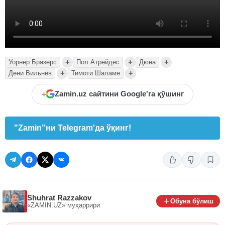
+
+
+
Уорнер Бразерс
Пол Атрейдес
Дюна
+
+
Дени Вильнёв
Тимоти Шаламе
+
Zamin.uz сайтини Google'га қўшинг
"Zamin"ни Telegram'да ўқинг!
Shuhrat Razzakov
Обуна бўлиш
«ZAMIN.UZ»
муҳаррири