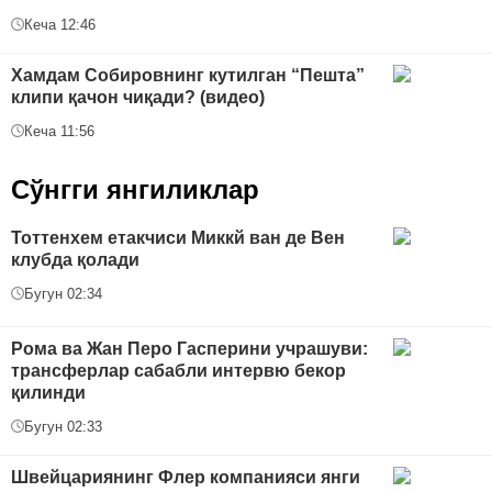
Кеча 12:46
Хамдам Собировнинг кутилган “Пешта”
клипи қачон чиқади? (видео)
Кеча 11:56
Сўнгги янгиликлар
Тоттенхем етакчиси Миккй ван де Вен
клубда қолади
Бугун 02:34
Рома ва Жан Перо Гасперини учрашуви:
трансферлар сабабли интервю бекор
қилинди
Бугун 02:33
Швейцариянинг Флер компанияси янги