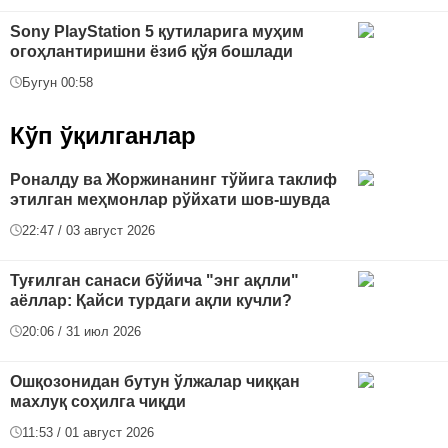
Sony PlayStation 5 қутиларига муҳим
огоҳлантиришни ёзиб қўя бошлади
Бугун 00:58
Кўп ўқилганлар
Роналду ва Жоржинанинг тўйига таклиф
этилган меҳмонлар рўйхати шов-шувда
22:47 / 03 август 2026
Туғилган санаси бўйича "энг ақлли"
аёллар: Қайси турдаги ақли кучли?
20:06 / 31 июл 2026
Ошқозонидан бутун ўлжалар чиққан
махлуқ соҳилга чиқди
11:53 / 01 август 2026