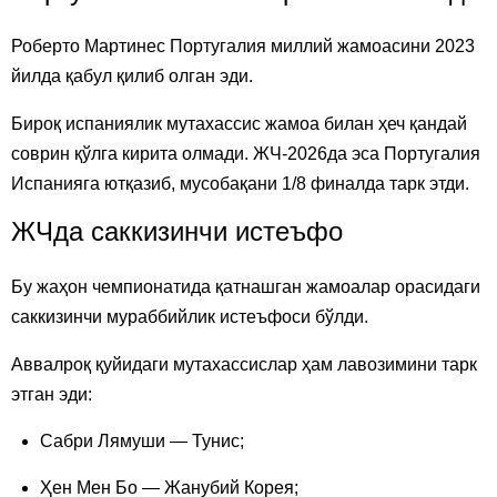
Роберто Мартинес Португалия миллий жамоасини 2023
йилда қабул қилиб олган эди.
Бироқ испаниялик мутахассис жамоа билан ҳеч қандай
соврин қўлга кирита олмади. ЖЧ-2026да эса Португалия
Испанияга ютқазиб, мусобақани 1/8 финалда тарк этди.
ЖЧда саккизинчи истеъфо
Бу жаҳон чемпионатида қатнашган жамоалар орасидаги
саккизинчи мураббийлик истеъфоси бўлди.
Аввалроқ қуйидаги мутахассислар ҳам лавозимини тарк
этган эди:
Сабри Лямуши — Тунис;
Ҳен Мен Бо — Жанубий Корея;