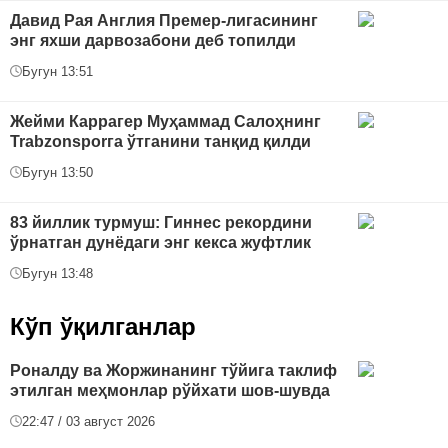
Давид Рая Англия Премер-лигасининг
энг яхши дарвозабони деб топилди
Бугун 13:51
Жейми Каррагер Муҳаммад Салоҳнинг
Trabzonsporга ўтганини танқид қилди
Бугун 13:50
83 йиллик турмуш: Гиннес рекордини
ўрнатган дунёдаги энг кекса жуфтлик
Бугун 13:48
Кўп ўқилганлар
Роналду ва Жоржинанинг тўйига таклиф
этилган меҳмонлар рўйхати шов-шувда
22:47 / 03 август 2026