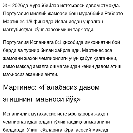
ЖЧ-2026да мураббийлар истеъфоси давом этмоқда.
Португалия миллий жамоаси бош мураббийи Роберто
Мартинес 1/8 финалда Испаниядан учралган
мағлубиятдан сўнг лавозимини тарк этди.
Португалия Испанияга 0:1 ҳисобида имкониятни бой
берди ва турнир билан хайрлашди. Мартинес эса
жамоани жаҳон чемпионлиги учун қабул қилганини,
аммо мақсад амалга ошмаганидан кейин давом этиш
маъносиз эканини айтди.
Мартинес: «Ғалабасиз давом
этишнинг маъноси йўқ»
Испаниялик мутахассис истеъфо қарори жаҳон
чемпионатидан олдин тўлиқ тасдиқланмаганини
билдирди. Унинг сўзларига кўра, асосий мақсад