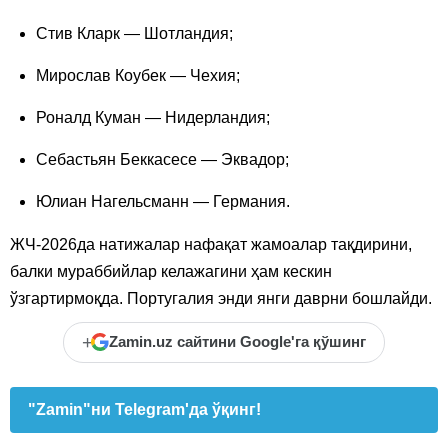
Стив Кларк — Шотландия;
Мирослав Коубек — Чехия;
Роналд Куман — Нидерландия;
Себастьян Беккасесе — Эквадор;
Юлиан Нагельсманн — Германия.
ЖЧ-2026да натижалар нафақат жамоалар тақдирини,
балки мураббийлар келажагини ҳам кескин
ўзгартирмоқда. Португалия энди янги даврни бошлайди.
+
Zamin.uz сайтини Google'га қўшинг
"Zamin"ни Telegram'да ўқинг!