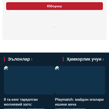
Юбориш
…
Эълонлар
Ҳамкорлик учун
8 та кенг тарқалган
Playmatch: майдон эгалари
P
молиявий хато:
ишини анча
у