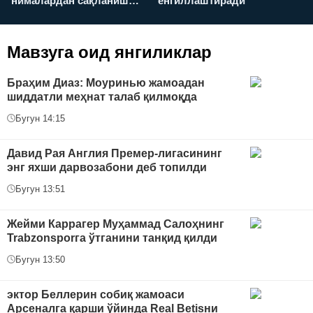
нималардан сақланиш
енгиллаштиради
х
керак?
Мавзуга оид янгиликлар
Браҳим Диаз: Моуринью жамоадан
шиддатли меҳнат талаб қилмоқда
Бугун 14:15
Давид Рая Англия Премер-лигасининг
энг яхши дарвозабони деб топилди
Бугун 13:51
Жейми Каррагер Муҳаммад Салоҳнинг
Trabzonsporга ўтганини танқид қилди
Бугун 13:50
эктор Беллерин собиқ жамоаси
Арсеналга қарши ўйинда Real Betisни