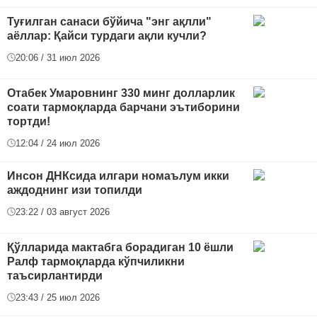
Туғилган санаси бўйича "энг ақлли"
аёллар: Қайси турдаги ақли кучли?
20:06 / 31 июл 2026
Отабек Умаровнинг 330 минг долларлик
соати тармоқларда барчани эътиборини
тортди!
12:04 / 24 июл 2026
Инсон ДНКсида илгари номаълум икки
аждоднинг изи топилди
23:22 / 03 август 2026
Қўлларида мактабга борадиган 10 ёшли
Ралф тармоқларда кўпчиликни
таъсирлантирди
23:43 / 25 июл 2026