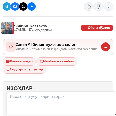
Shuhrat Razzakov
Обуна бўлиш
«ZAMIN.UZ»
муҳаррири
Zamin AI билан мухокама килинг
→
Янгиликни тахлил килинг, фойдали маслихатлар олинг
Хулоса чиқар
Ижобий ва салбий
Соддароқ тушунтир
ИЗОҲЛАР
0