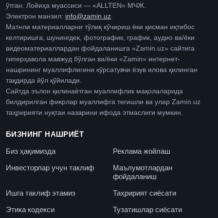
ўтган. Лойиҳа муассиси — «ALLTEN» МЧЖ.
Электрон манзил:
info@zamin.uz
.
Матнли материалларни тўлиқ кўчириш ёки қисман иқтибос
келтиришга, шунингдек, фотографик, график, аудио ва/ёки
видеоматериаллардан фойдаланишга «Zamin.uz» сайтига
гиперҳавола мавжуд бўлган ва/ёки «Zamin» интернет-
нашрининг муаллифлигини кўрсатувчи ёзув илова қилинган
тақдирда йўл қўйилади.
Сайтда эълон қилинаётган муаллифлик мақолаларида
билдирилган фикрлар муаллифга тегишли ва улар Zamin.uz
таҳририяти нуқтаи назарини ифода этмаслиги мумкин.
БИЗНИНГ НАШРИЁТ
Биз ҳақимизда
Реклама жойлаш
Инвесторлар учун таклиф
Маълумотлардан
фойдаланиш
Ишга таклиф этамиз
Таҳририят сиёсати
Этика кодекси
Тузатишлар сиёсати