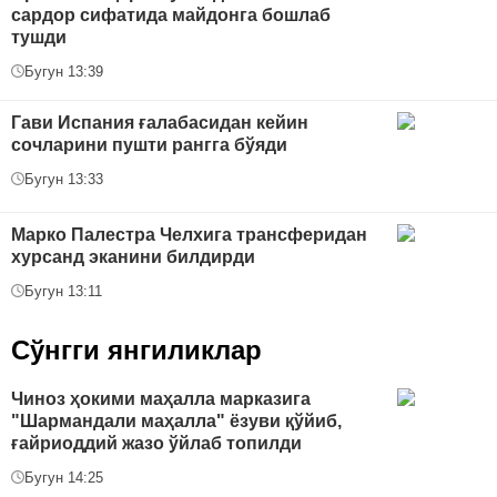
сардор сифатида майдонга бошлаб
тушди
Бугун 13:39
Гави Испания ғалабасидан кейин
сочларини пушти рангга бўяди
Бугун 13:33
Марко Палестра Челхига трансферидан
хурсанд эканини билдирди
Бугун 13:11
Сўнгги янгиликлар
Чиноз ҳокими маҳалла марказига
"Шармандали маҳалла" ёзуви қўйиб,
ғайриоддий жазо ўйлаб топилди
Бугун 14:25