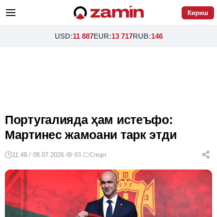
Кириш
USD
:
11 887
EUR
:
13 717
RUB
:
146
Португалияда ҳам истеъфо:
Мартинес жамоани тарк этди
11:49 / 08.07.2026
·
93
·
Спорт