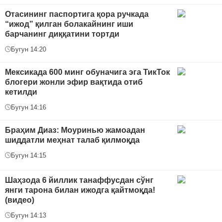
Отасининг паспортига қора ручкада
“ижод” қилган болакайнинг иши
барчанинг диққатини тортди
Бугун 14:20
Мексикада 600 минг обуначига эга ТикТок
блогери жонли эфир вақтида отиб
кетилди
Бугун 14:16
Браҳим Диаз: Моуринью жамоадан
шиддатли меҳнат талаб қилмоқда
Бугун 14:15
Шаҳзода 6 йиллик танаффусдан сўнг
янги тарона билан ижодга қайтмоқда!
(видео)
Бугун 14:13