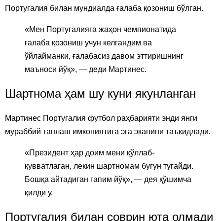
Португалия билан мундиалда ғалаба қозониш бўлган.
«Мен Португалияга жаҳон чемпионатида
ғалаба қозониш учун келгандим ва
ўйлайманки, ғалабасиз давом эттиришнинг
маъноси йўқ», — деди Мартинес.
Шартнома ҳам шу куни якунланган
Мартинес Португалия футбол раҳбарияти энди янги
мураббий танлаш имкониятига эга эканини таъкидлади.
«Президент ҳар доим мени қўллаб-
қувватлаган, лекин шартномам бугун тугайди.
Бошқа айтадиган гапим йўқ», — дея қўшимча
қилди у.
Португалия билан соврин юта олмади