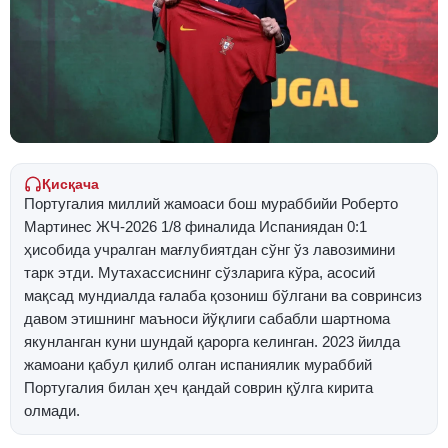
Қисқача
Португалия миллий жамоаси бош мураббийи Роберто
Мартинес ЖЧ-2026 1/8 финалида Испаниядан 0:1
ҳисобида учралган мағлубиятдан сўнг ўз лавозимини
тарк этди. Мутахассиснинг сўзларига кўра, асосий
мақсад мундиалда ғалаба қозониш бўлгани ва совринсиз
давом этишнинг маъноси йўқлиги сабабли шартнома
якунланган куни шундай қарорга келинган. 2023 йилда
жамоани қабул қилиб олган испаниялик мураббий
Португалия билан ҳеч қандай соврин қўлга кирита
олмади.