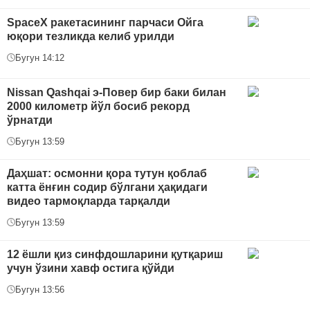
SpaceX ракетасининг парчаси Ойга
юқори тезликда келиб урилди
Бугун 14:12
Nissan Qashqai э-Повер бир баки билан
2000 километр йўл босиб рекорд
ўрнатди
Бугун 13:59
Даҳшат: осмонни қора тутун қоблаб
катта ёнғин содир бўлгани ҳақидаги
видео тармоқларда тарқалди
Бугун 13:59
12 ёшли қиз синфдошларини қутқариш
учун ўзини хавф остига қўйди
Бугун 13:56