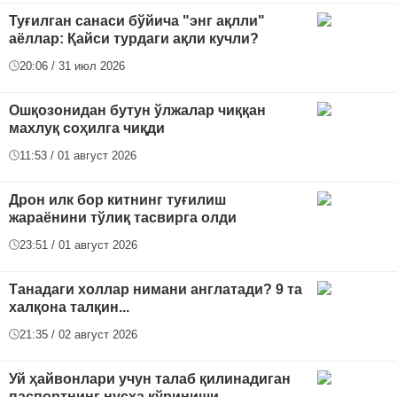
Туғилган санаси бўйича "энг ақлли"
аёллар: Қайси турдаги ақли кучли?
20:06 / 31 июл 2026
Ошқозонидан бутун ўлжалар чиққан
махлуқ соҳилга чиқди
11:53 / 01 август 2026
Дрон илк бор китнинг туғилиш
жараёнини тўлиқ тасвирга олди
23:51 / 01 август 2026
Танадаги холлар нимани англатади? 9 та
халқона талқин...
21:35 / 02 август 2026
Уй ҳайвонлари учун талаб қилинадиган
паспортнинг нусха кўриниши