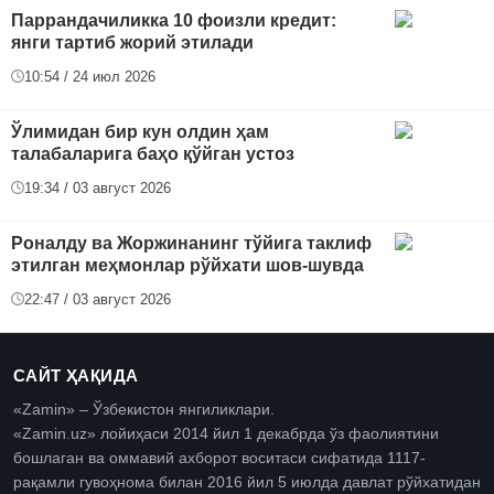
Паррандачиликка 10 фоизли кредит:
янги тартиб жорий этилади
10:54 / 24 июл 2026
Ўлимидан бир кун олдин ҳам
талабаларига баҳо қўйган устоз
19:34 / 03 август 2026
Роналду ва Жоржинанинг тўйига таклиф
этилган меҳмонлар рўйхати шов-шувда
22:47 / 03 август 2026
САЙТ ҲАҚИДА
«Zamin» – Ўзбекистон янгиликлари.
«Zamin.uz» лойиҳаси 2014 йил 1 декабрда ўз фаолиятини
бошлаган ва оммавий ахборот воситаси сифатида 1117-
рақамли гувоҳнома билан 2016 йил 5 июлда давлат рўйхатидан