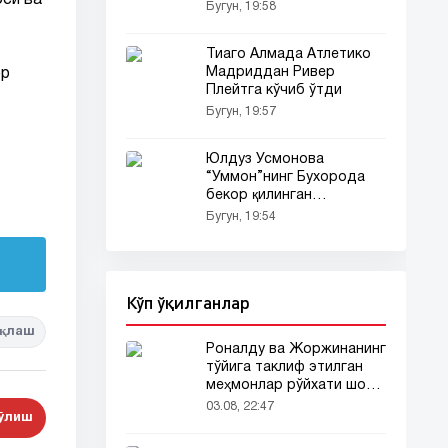
си ва
кўрсатди
Бугун, 19:58
Тиаго Алмада Атлетико
Мадриддан Ривер
ор
Плейтга кўчиб ўтди
Бугун, 19:57
Юлдуз Усмонова
“Уммон”нинг Бухорода
бекор қилинган
концертига ўзининг
Бугун, 19:54
кескин фикрларини
билдирди (видео)
Кўп ўқилганлар
қлаш
Роналду ва Жоржинанинг
тўйига таклиф этилган
меҳмонлар рўйхати шов-
шувда
03.08, 22:47
бўлиш