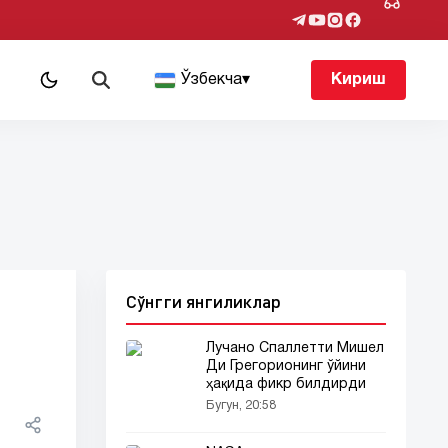
т
Ўзбекча
▾
Кириш
Сўнгги янгиликлар
Лучано Спаллетти Мишел
Ди Грегорионинг ўйини
ҳақида фикр билдирди
Бугун, 20:58