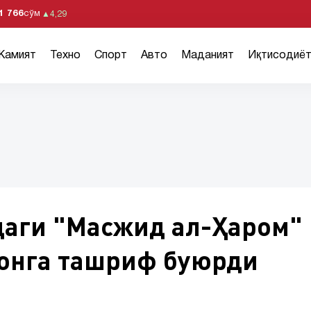
1 766
сўм
▲
4,29
Жамият
Техно
Спорт
Авто
Маданият
Иқтисодиё
аги "Масжид ал-Ҳаром"
онга ташриф буюрди