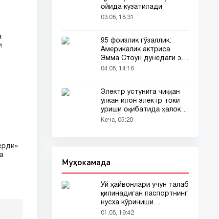
ойида кузатилади
03.08, 18:31
а
95 фоизлик гўзаллик:
и
Америкалик актриса
Эмма Стоун дунёдаги энг
гўзал аёл деб топилди!
04.08, 14:16
Электр устунига чиққан
улкан илон электр токи
уриши оқибатида ҳалок
бўлди
Кеча, 05:20
ерди»
а
Муҳокамада
Уй ҳайвонлари учун талаб
қилинадиган паспортнинг
нусха кўриниши
тармоқларда тарқалди
01.08, 19:42