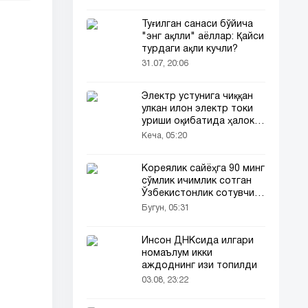
Туғилган санаси бўйича
"энг ақлли" аёллар: Қайси
турдаги ақли кучли?
31.07, 20:06
Электр устунига чиққан
улкан илон электр токи
уриши оқибатида ҳалок
бўлди
Кеча, 05:20
Кореялик сайёҳга 90 минг
сўмлик ичимлик сотган
Ўзбекистонлик сотувчи
Корея телевидениясида
Бугун, 05:31
ҳам ёритилди
Инсон ДНКсида илгари
номаълум икки
аждоднинг изи топилди
03.08, 23:22