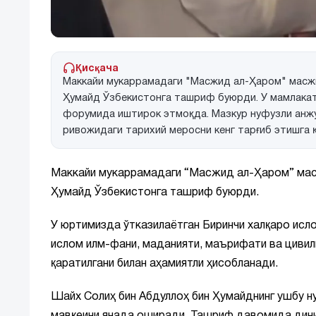
Қисқача
Маккайи мукаррамадаги "Масжид ал-Ҳаром" масжи
Ҳумайд Ўзбекистонга ташриф буюрди. У мамлакат
форумида иштирок этмоқда. Мазкур нуфузли анжу
ривожидаги тарихий меросни кенг тарғиб этишга 
Маккайи мукаррамадаги “Масжид ал-Ҳаром” масж
Ҳумайд Ўзбекистонга ташриф буюрди.
У юртимизда ўтказилаётган Биринчи халқаро ис
ислом илм-фани, маданияти, маърифати ва цивил
қаратилгани билан аҳамиятли ҳисобланади.
Шайх Солиҳ бин Абдуллоҳ бин Ҳумайднинг ушбу 