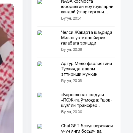
NASA космосга
юборилган ноутбукларни
қандай ўзгартиргани
маълум бўлди
Бугун, 20:51
Челси Жакарта шаҳрида
Милан устидан йирик
ғалабага эришди
Бугун, 20:39
Артур Мело фаолиятини
Туркияда давом
эттириши мумкин
Бугун, 20:35
«Барселона» юлдузи
«ПСЖ»га ўтмоқда: "шов-
шув"ли трансфер
тафсилотлари!
Бугун, 20:30
ChatGPT бепул версияси
учун янги босқич ва