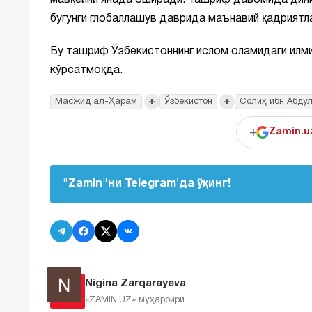
мавқеини янада оширади. Ташриф давомида дини
бугунги глобаллашув даврида маънавий қадриятл
Бу ташриф Ўзбекистоннинг ислом оламидаги илми
кўрсатмоқда.
+
+
Масжид ал-Ҳарам
Ўзбекистон
Солиҳ ибн Абду
+
Zamin.u
"Zamin"ни Telegram'да ўқинг!
Nigina Zarqarayeva
«ZAMIN.UZ»
муҳаррири