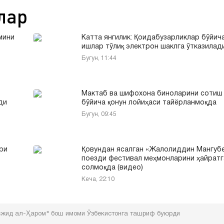
лар
мини
Катта янгилик: Қоидабузарликлар бўйич
ишлар тўлиқ электрон шаклга ўтказилад
Бугун, 11:44
Мактаб ва шифохона биноларини сотиш
ди
бўйича қонун лойиҳаси тайёрланмоқда
Бугун, 09:45
ри
Қовундан ясалган «Жалолиддин Мангуб
поезди фестивал меҳмонларини ҳайратг
солмоқда (видео)
Кеча, 22:10
жид ал-Ҳаром" бош имоми Ўзбекистонга ташриф буюрди