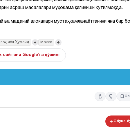
й-маърифий ҳамкорлик, ислом цивилизациясининг бой меро
арни асраш масалалари муҳокама қилиниши кутилмоқда.
й ва маданий алоқалари мустаҳкамланаётганини яна бир б
+
+
ллоҳ ибн Ҳумайд
Макка
z сайтини Google'га қўшинг
Са
Обуна 