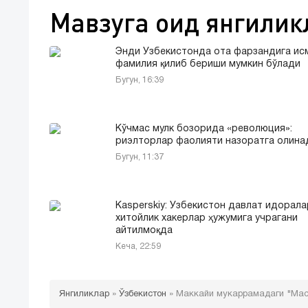
Мавзуга оид янгилик
Энди Ўзбекистонда ота фарзандига ис
фамилия қилиб бериши мумкин бўлади
Бугун, 16:39
Кўчмас мулк бозорида «революция»:
риэлторлар фаолияти назоратга олина
Бугун, 11:37
Kasperskiy: Ўзбекистон давлат идорала
хитойлик хакерлар ҳужумига учрагани
айтилмоқда
Кеча, 22:59
Янгиликлар
»
Ўзбекистон
»
Маккайи мукаррамадаги "Мас