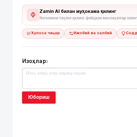
Zamin AI билан муҳокама қилинг
Янгиликни таҳлил қилинг, фойдали маслаҳатлар олинг
Хулоса чиқар
Ижобий ва салбий
Содд
Изоҳлар
0
Юбориш