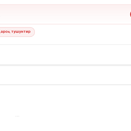
ароқ тушунтир
…