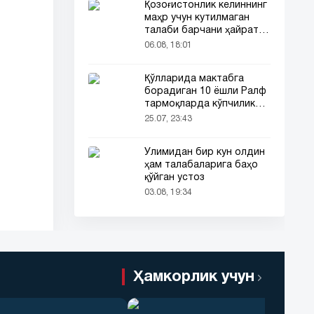
Қозоғистонлик келиннинг
маҳр учун кутилмаган
талаби барчани ҳайратга
солди
06.08, 18:01
Қўлларида мактабга
борадиган 10 ёшли Ралф
тармоқларда кўпчиликни
таъсирлантирди
25.07, 23:43
Ўлимидан бир кун олдин
ҳам талабаларига баҳо
қўйган устоз
03.08, 19:34
Ҳамкорлик учун