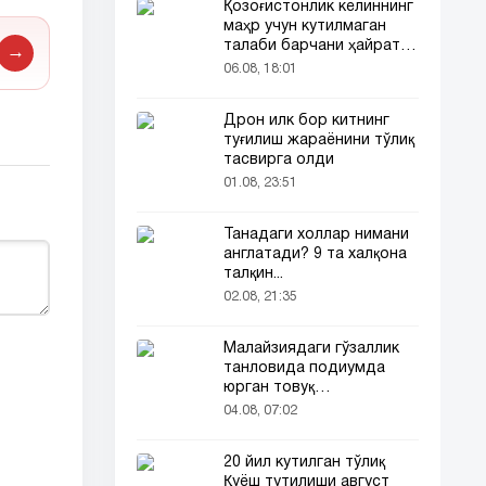
Қозоғистонлик келиннинг
маҳр учун кутилмаган
талаби барчани ҳайратга
→
солди
06.08, 18:01
Дрон илк бор китнинг
туғилиш жараёнини тўлиқ
тасвирга олди
01.08, 23:51
Танадаги холлар нимани
англатади? 9 та халқона
талқин...
02.08, 21:35
Малайзиядаги гўзаллик
танловида подиумда
юрган товуқ
томошабинлар
04.08, 07:02
эътиборини тортди
20 йил кутилган тўлиқ
Қуёш тутилиши август