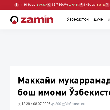
11 916
сўм
13 749
сўм
146
сўм
$
€
₽
¥
▲
28,92
▲
32,19
▼
0,18
Ўзбекистон
Дунё
Маккайи мукаррамад
бош имоми Ўзбекист
12:38 / 08.07.2026
·
200
·
Ўзбекистон