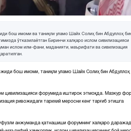
ди бош имоми ва таниқли уламо Шайх Солиҳ бин Абдуллоҳ би
имизда ўтказилаётган Биринчи халқаро ислом сивилизацияси
ман ислом илм-фани, маданияти, маърифати ва сивилизация
қаратилган.
иди бош имоми, таниқли уламо Шайх Солиҳ бин Абдуллоҳ 
лом цивилизацияси форумида иштирок этмоқда. Мазкур фо
изация ривожидаги тарихий меросни кенг тарғиб этишга
нуфузли анжуманда қатнашиши форумнинг халқаро даражад