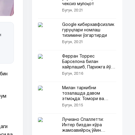
чексиз мулоқот
Бугун, 20:21
Google киберхавфсизлик
гуруҳлари номлаш
н
тизимини ўзгартирди
Бугун, 20:21
Ферран Торрес
Барселона билан
хайрлашиб, Парижга йўл
олишни хоҳламоқда
Бугун, 20:16
бин
Милан таркибни
тозалашда давом
рум
этмоқда: Томори ва
Фофана сотувга қўйилди
Бугун, 20:15
Лучиано Спаллетти:
Интер биздан кўра
аги
жамоавийроқ ўйин