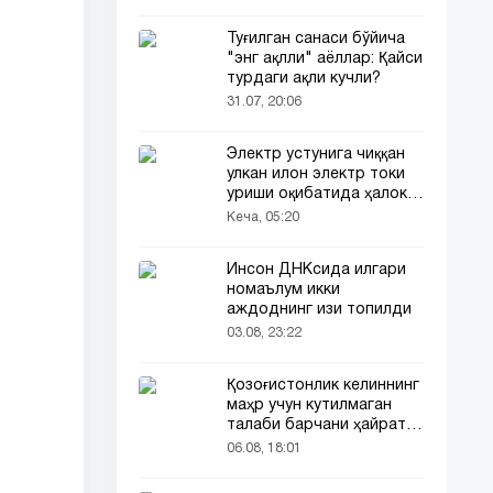
Туғилган санаси бўйича
"энг ақлли" аёллар: Қайси
турдаги ақли кучли?
31.07, 20:06
Электр устунига чиққан
улкан илон электр токи
уриши оқибатида ҳалок
бўлди
Кеча, 05:20
Инсон ДНКсида илгари
номаълум икки
аждоднинг изи топилди
03.08, 23:22
Қозоғистонлик келиннинг
маҳр учун кутилмаган
талаби барчани ҳайратга
солди
06.08, 18:01