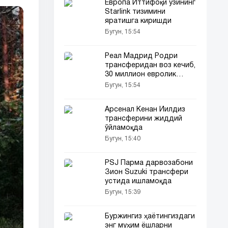
Европа Иттифоқи ўзининг
Starlink тизимини
яратишга киришди
Бугун, 15:54
Реал Мадрид Родри
трансферидан воз кечиб,
30 миллион евролик
иқтидорга эътибор
Бугун, 15:54
қаратди
Арсенал Кенан Йилдиз
трансферини жиддий
ўйламоқда
Бугун, 15:40
PSJ Парма дарвозабони
Зион Suzuki трансфери
устида ишламоқда
Бугун, 15:39
Буржингиз ҳаётингиздаги
энг муҳим ёшларни