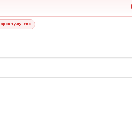
ароқ тушунтир
…