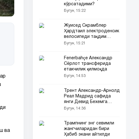
кўрсатадими?
Бугун, 15:22
Жуисед Скрамблер
Ҳардтаил электроденсик
велосипеди тақдим
этилди
Бугун, 15:21
Fenerbahçe Александр
Сёрлот трансферида
етакчилик қилмоқда
Бугун, 14:53
лар
ш
Трент Александр-Арнолд
Реал Мадрид сафида
янги Девид Бехемга
айланиши мумкин
ади
Бугун, 14:36
Трампнинг энг севимли
жангчиларидан бири
ш ва
Ҳабиб экани айтилди