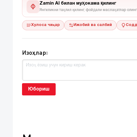
Zamin AI билан муҳокама қилинг
Янгиликни таҳлил қилинг, фойдали маслаҳатлар олинг
Хулоса чиқар
Ижобий ва салбий
Содд
Изоҳлар
0
Юбориш