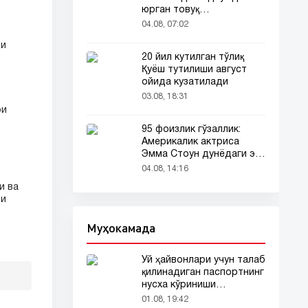
юрган товуқ
томошабинлар
04.08, 07:02
эътиборини тортди
ди
20 йил кутилган тўлиқ
Қуёш тутилиши август
ойида кузатилади
03.08, 18:31
ри
95 фоизлик гўзаллик:
Америкалик актриса
Эмма Стоун дунёдаги энг
гўзал аёл деб топилди!
04.08, 14:16
и ва
ди
Муҳокамада
Уй ҳайвонлари учун талаб
қилинадиган паспортнинг
нусха кўриниши
тармоқларда тарқалди
01.08, 19:42