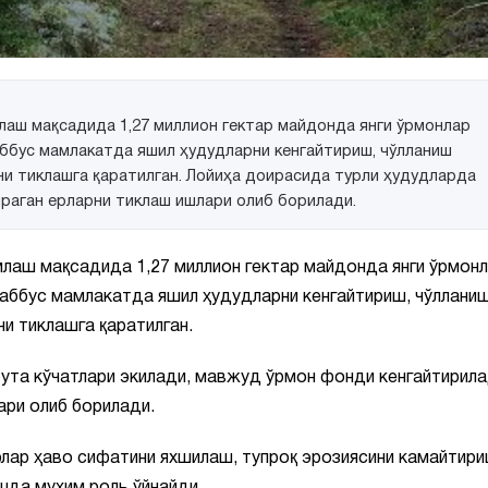
лаш мақсадида 1,27 миллион гектар майдонда янги ўрмонлар
ббус мамлакатда яшил ҳудудларни кенгайтириш, чўлланиш
и тиклашга қаратилган. Лойиҳа доирасида турли ҳудудларда
чраган ерларни тиклаш ишлари олиб борилади.
лаш мақсадида 1,27 миллион гектар майдонда янги ўрмон
ббус мамлакатда яшил ҳудудларни кенгайтириш, чўллани
и тиклашга қаратилган.
ута кўчатлари экилади, мавжуд ўрмон фонди кенгайтирил
ари олиб борилади.
лар ҳаво сифатини яхшилаш, тупроқ эрозиясини камайтири