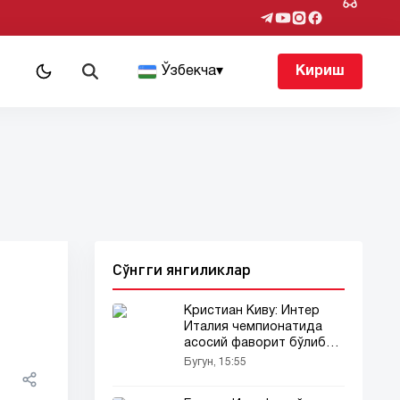
т
Ўзбекча
▾
Кириш
Сўнгги янгиликлар
Кристиан Киву: Интер
Италия чемпионатида
асосий фаворит бўлиб
қолмоқда
Бугун, 15:55