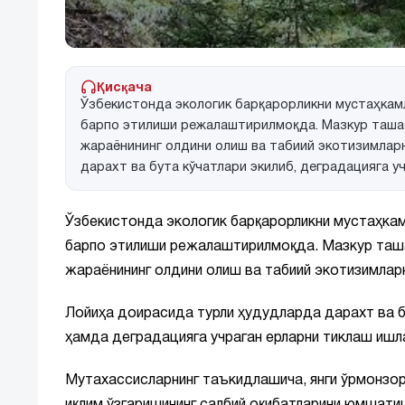
Қисқача
Ўзбекистонда экологик барқарорликни мустаҳкам
барпо этилиши режалаштирилмоқда. Мазкур таша
жараёнининг олдини олиш ва табиий экотизимларн
дарахт ва бута кўчатлари экилиб, деградацияга у
Ўзбекистонда экологик барқарорликни мустаҳкам
барпо этилиши режалаштирилмоқда. Мазкур таша
жараёнининг олдини олиш ва табиий экотизимларн
Лойиҳа доирасида турли ҳудудларда дарахт ва б
ҳамда деградацияга учраган ерларни тиклаш ишл
Мутахассисларнинг таъкидлашича, янги ўрмонзор