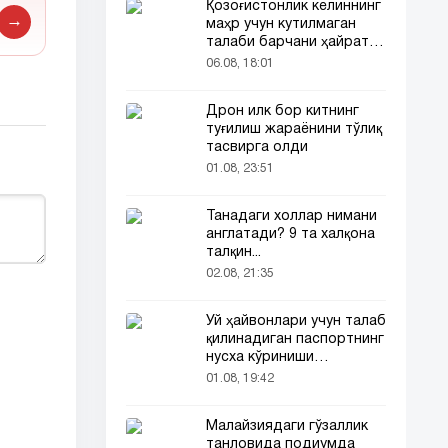
Қозоғистонлик келиннинг
→
маҳр учун кутилмаган
талаби барчани ҳайратга
солди
06.08, 18:01
Дрон илк бор китнинг
туғилиш жараёнини тўлиқ
тасвирга олди
01.08, 23:51
Танадаги холлар нимани
англатади? 9 та халқона
талқин...
02.08, 21:35
Уй ҳайвонлари учун талаб
қилинадиган паспортнинг
нусха кўриниши
тармоқларда тарқалди
01.08, 19:42
Малайзиядаги гўзаллик
танловида подиумда