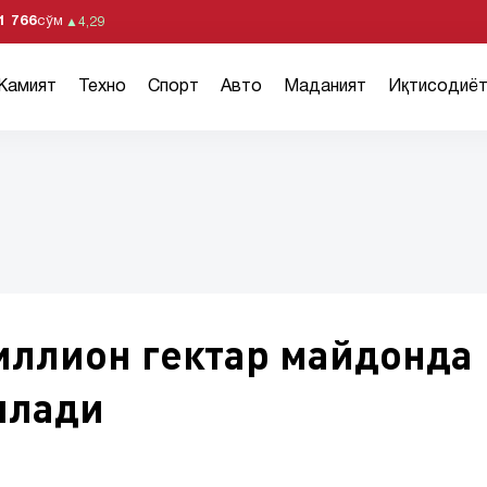
1 766
сўм
▲
4,29
Жамият
Техно
Спорт
Авто
Маданият
Иқтисодиё
иллион гектар майдонда
илади