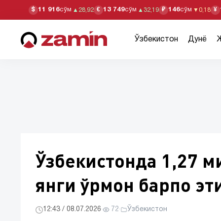
11 916
сўм
13 749
сўм
146
сўм
$
€
₽
¥
▲
28,92
▲
32,19
▼
0,18
Ўзбекистон
Дунё
Ўзбекистонда 1,27 м
янги ўрмон барпо эт
12:43 / 08.07.2026
·
72
·
Ўзбекистон