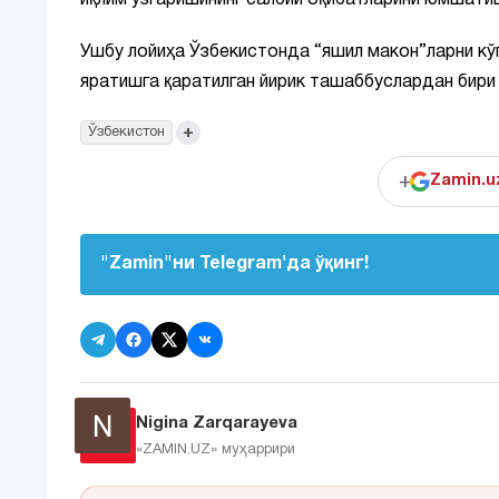
иқлим ўзгаришининг салбий оқибатларини юмшати
Ушбу лойиҳа Ўзбекистонда “яшил макон”ларни кў
яратишга қаратилган йирик ташаббуслардан бир
+
Ўзбекистон
+
Zamin.u
"Zamin"ни Telegram'да ўқинг!
Nigina Zarqarayeva
«ZAMIN.UZ»
муҳаррири