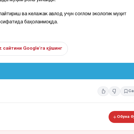
шда муҳим роль ўйнайди.
пайтириш ва келажак авлод учун соғлом экологик муҳит
и сифатида баҳоланмоқда.
z сайтини Google'га қўшинг
Са
Обуна 