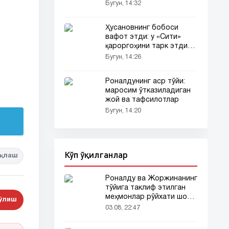
Бугун, 14:32
Ҳусановнинг бобоси
вафот этди: у «Сити»
қароргоҳини тарк этди
(видео)
Бугун, 14:26
Роналдунинг аср тўйи:
маросим ўтказиладиган
жой ва тафсилотлар
Бугун, 14:20
Кўп ўқилганлар
қлаш
Роналду ва Жоржинанинг
тўйига таклиф этилган
меҳмонлар рўйхати шов-
бўлиш
шувда
03.08, 22:47