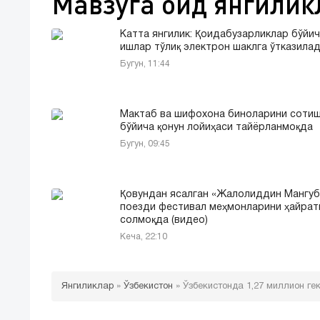
Мавзуга оид янгилик
Катта янгилик: Қоидабузарликлар бўйи
ишлар тўлиқ электрон шаклга ўтказила
Бугун, 11:44
Мактаб ва шифохона биноларини соти
бўйича қонун лойиҳаси тайёрланмоқда
Бугун, 09:45
Қовундан ясалган «Жалолиддин Мангу
поезди фестивал меҳмонларини ҳайрат
солмоқда (видео)
Кеча, 22:10
Янгиликлар
»
Ўзбекистон
»
Ўзбекистонда 1,27 миллион ге