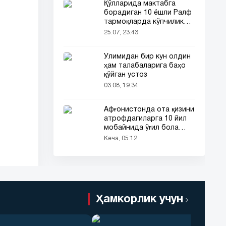
Қўлларида мактабга
борадиган 10 ёшли Ралф
тармоқларда кўпчиликни
таъсирлантирди
25.07, 23:43
Ўлимидан бир кун олдин
ҳам талабаларига баҳо
қўйган устоз
03.08, 19:34
Афғонистонда ота қизини
атрофдагиларга 10 йил
мобайнида ўғил бола
сифатида таништирди
Кеча, 05:12
Ҳамкорлик учун