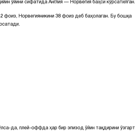
ийин ўйини сифатида Англия — Норвегия баҳси кўрсатилган
62 фоиз, Норвегияникини 38 фоиз деб баҳолаган. Бу бошқа
ўрсатади.
ўлса-да, плей-оффда ҳар бир эпизод ўйин тақдирини ўзгар