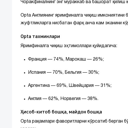
Чоракфиналнинг энг мураккаб ва башорат қилиш қ
Opta Англиянинг яримфиналга чиқиш имкониятини 
жуфтликларга нисбатан фарқ анча кам эканини к
Opta тахминлари
Яримфиналга чиқиш эҳтимоллари қуйидагича:
Франция — 74%, Марокаш — 26%;
Испания — 70%, Бельгия — 30%;
Аргентина — 69%, Швейцария — 31%;
Англия — 62%, Норвегия — 38%.
Ҳисоб-китоб бошқа, майдон бошқа
Opta рақамлари фаворитларни кўрсатиб берган б