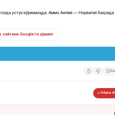
ғозда устун кўринмоқда. Аммо Англия — Норвегия баҳсида
z сайтини Google'га қўшинг
Са
Обуна 