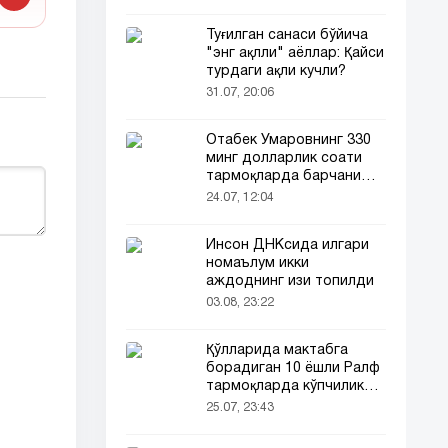
Туғилган санаси бўйича
"энг ақлли" аёллар: Қайси
турдаги ақли кучли?
31.07, 20:06
Отабек Умаровнинг 330
минг долларлик соати
тармоқларда барчани
эътиборини тортди!
24.07, 12:04
Инсон ДНКсида илгари
номаълум икки
аждоднинг изи топилди
03.08, 23:22
Қўлларида мактабга
борадиган 10 ёшли Ралф
тармоқларда кўпчиликни
таъсирлантирди
25.07, 23:43