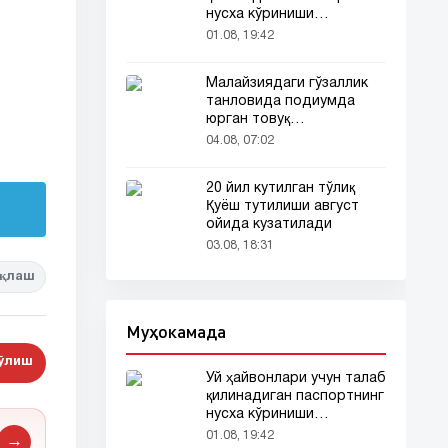
нусха кўриниши
тармоқларда тарқалди
01.08, 19:42
Малайзиядаги гўзаллик
танловида подиумда
юрган товуқ
томошабинлар
04.08, 07:02
эътиборини тортди
20 йил кутилган тўлиқ
Қуёш тутилиши август
ойида кузатилади
03.08, 18:31
қлаш
Муҳокамада
бўлиш
Уй ҳайвонлари учун талаб
қилинадиган паспортнинг
нусха кўриниши
тармоқларда тарқалди
01.08, 19:42
→