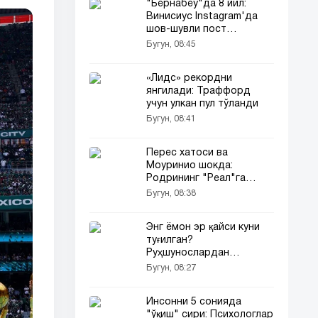
"Бернабеу"да 8 йил:
Винисиус Instagram'да
шов-шувли пост
қолдирди...
Бугун, 08:45
«Лидс» рекордни
янгилади: Траффорд
учун улкан пул тўланди
Бугун, 08:41
Перес хатоси ва
Моуринио шокда:
Родрининг "Реал"га
ўтиши нега барбод
Бугун, 08:38
бўлди?
Энг ёмон эр қайси куни
туғилган?
Руҳшунослардан
"антиқа" антирейтинг!
Бугун, 08:27
Инсонни 5 сонияда
"ўқиш" сири: Психологлар