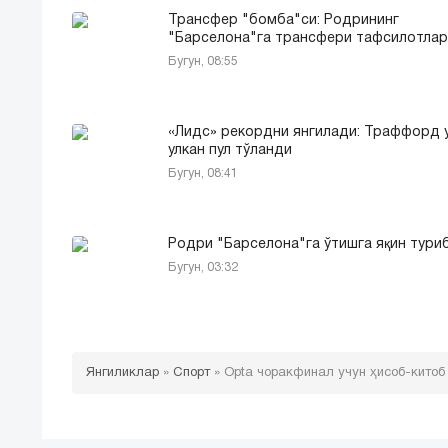
Трансфер "бомба"си: Родрининг
"Барселона"га трансфери тафсилотлари
Бугун, 08:55
«Лидс» рекордни янгилади: Траффорд 
улкан пул тўланди
Бугун, 08:41
Родри "Барселона"га ўтишга яқин тури
Бугун, 03:32
Янгиликлар
»
Спорт
»
Opta чоракфинал учун ҳисоб-китоб 