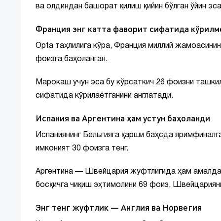
ва олдиндан башорат қилиш қийин бўлган ўйин эс
Франция энг катта фаворит сифатида кўрилм
Opta таҳлилига кўра, Франция миллий жамоасини
фоизга баҳоланган.
Марокаш учун эса бу кўрсаткич 26 фоизни ташки
сифатида кўрилаётганини англатади.
Испания ва Аргентина ҳам устун баҳоланди
Испаниянинг Бельгияга қарши баҳсда яримфиналга
имконият 30 фоизга тенг.
Аргентина — Швейцария жуфтлигида ҳам амалдаги
босқичга чиқиш эҳтимолини 69 фоиз, Швейцарияни
Энг тенг жуфтлик — Англия ва Норвегия