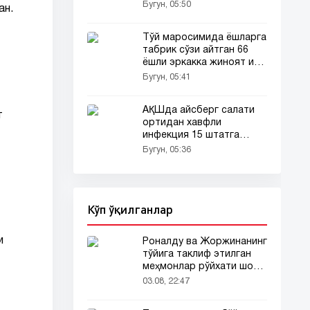
Бугун, 05:50
ан.
Тўй маросимида ёшларга
табрик сўзи айтган 66
ёшли эркакка жиноят иши
очилди
Бугун, 05:41
АҚШда айсберг салати
т
ортидан хавфли
инфекция 15 штатга
ёйилди!
Бугун, 05:36
Кўп ўқилганлар
и
Роналду ва Жоржинанинг
тўйига таклиф этилган
меҳмонлар рўйхати шов-
шувда
03.08, 22:47