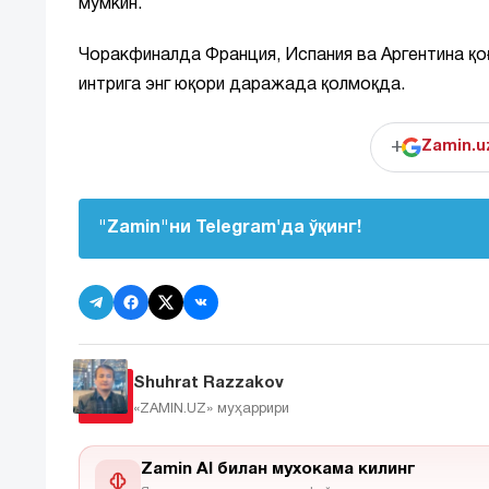
мумкин.
Чоракфиналда Франция, Испания ва Аргентина қо
интрига энг юқори даражада қолмоқда.
+
Zamin.u
"Zamin"ни Telegram'да ўқинг!
Shuhrat Razzakov
«ZAMIN.UZ»
муҳаррири
Zamin AI билан мухокама килинг