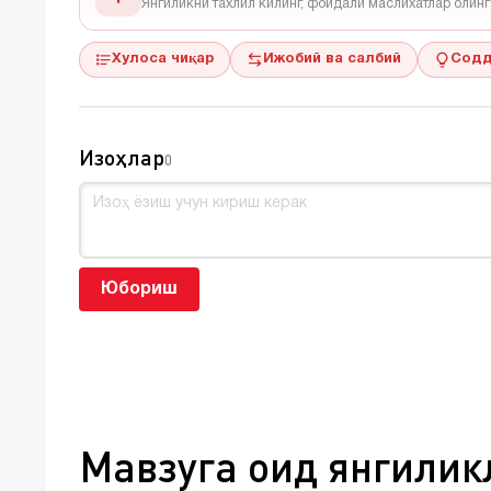
Янгиликни тахлил килинг, фойдали маслихатлар олинг
Хулоса чиқар
Ижобий ва салбий
Содд
Изоҳлар
0
Юбориш
Мавзуга оид янгилик