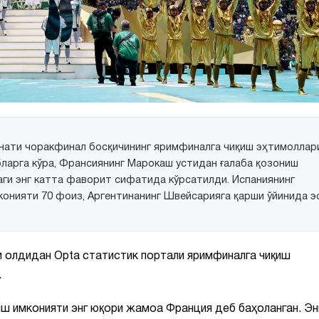
онати чоракфинал босқичининг яримфиналга чиқиш эҳтимоллар
бларга кўра, Франсиянинг Марокаш устидан ғалаба қозониш
аги энг катта фаворит сифатида кўрсатилди. Испаниянинг
мконияти 70 фоиз, Аргентинанинг Швейсарияга қарши ўйинида э
и олдидан Opta статистик портали яримфиналга чиқиш
.
иш имконияти энг юқори жамоа Франция деб баҳоланган. Эн