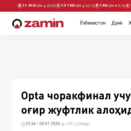
11 916
сўм
13 749
сўм
146
сўм
$
€
₽
¥
▲
28,92
▲
32,19
▼
0,18
Ўзбекистон
Дунё
Opta чоракфинал учу
оғир жуфтлик алоҳи
15:34 / 09.07.2026
·
194
·
Спорт