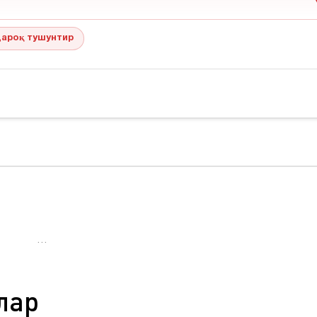
ароқ тушунтир
…
лар