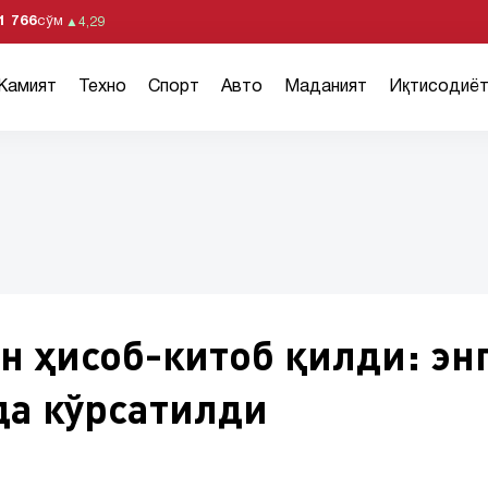
1 766
сўм
▲
4,29
Жамият
Техно
Спорт
Авто
Маданият
Иқтисодиё
н ҳисоб-китоб қилди: эн
да кўрсатилди