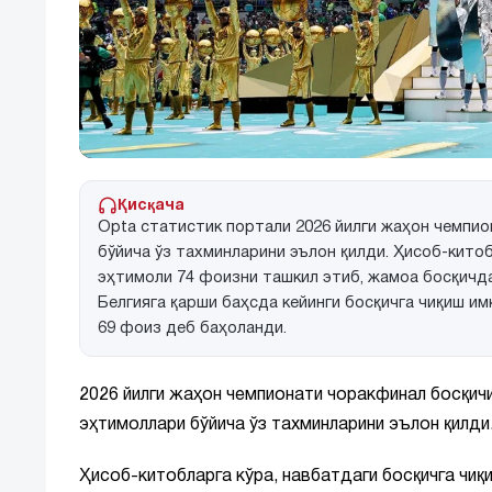
Қисқача
Opta статистик портали 2026 йилги жаҳон чемпи
бўйича ўз тахминларини эълон қилди. Ҳисоб-кито
эҳтимоли 74 фоизни ташкил этиб, жамоа босқичд
Белгияга қарши баҳсда кейинги босқичга чиқиш и
69 фоиз деб баҳоланди.
2026 йилги жаҳон чемпионати чоракфинал босқич
эҳтимоллари бўйича ўз тахминларини эълон қилди
Ҳисоб-китобларга кўра, навбатдаги босқичга чиқ