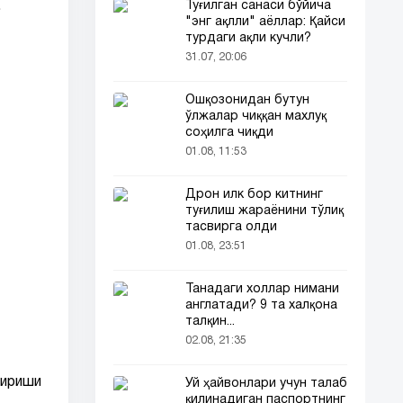
.
Туғилган санаси бўйича
"энг ақлли" аёллар: Қайси
турдаги ақли кучли?
31.07, 20:06
Ошқозонидан бутун
ўлжалар чиққан махлуқ
соҳилга чиқди
01.08, 11:53
Дрон илк бор китнинг
туғилиш жараёнини тўлиқ
тасвирга олди
01.08, 23:51
Танадаги холлар нимани
англатади? 9 та халқона
талқин...
02.08, 21:35
тириши
Уй ҳайвонлари учун талаб
қилинадиган паспортнинг