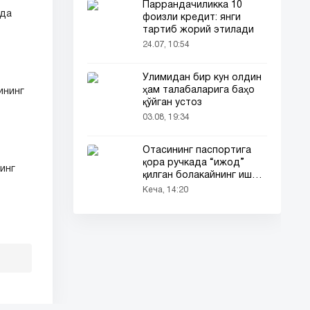
Паррандачиликка 10
'да
фоизли кредит: янги
тартиб жорий этилади
24.07, 10:54
Ўлимидан бир кун олдин
ҳам талабаларига баҳо
ининг
қўйган устоз
03.08, 19:34
Отасининг паспортига
қора ручкада “ижод”
инг
қилган болакайнинг иши
барчанинг диққатини
Кеча, 14:20
тортди