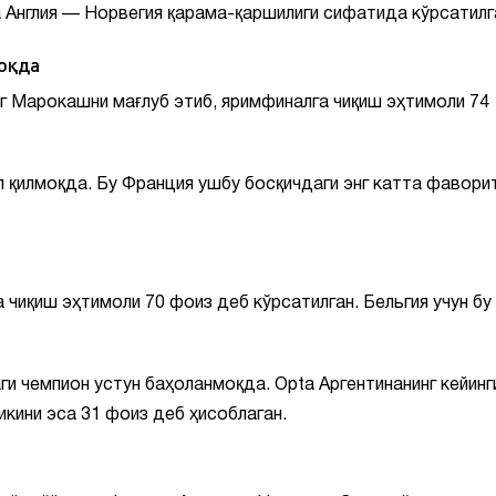
а Англия — Норвегия қарама-қаршилиги сифатида кўрсатилг
оқда
нг Марокашни мағлуб этиб, яримфиналга чиқиш эҳтимоли 74
л қилмоқда. Бу Франция ушбу босқичдаги энг катта фавори
 чиқиш эҳтимоли 70 фоиз деб кўрсатилган. Бельгия учун бу
 чемпион устун баҳоланмоқда. Opta Аргентинанинг кейинг
кини эса 31 фоиз деб ҳисоблаган.