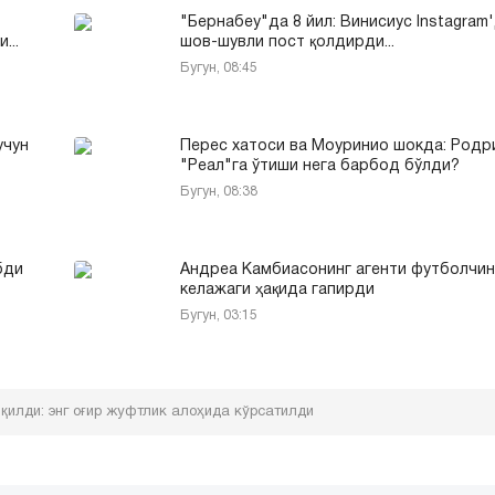
"Бернабеу"да 8 йил: Винисиус Instagram
...
шов-шувли пост қолдирди...
Бугун, 08:45
учун
Перес хатоси ва Моуринио шокда: Родр
"Реал"га ўтиши нега барбод бўлди?
Бугун, 08:38
бди
Андреа Камбиасонинг агенти футболчин
келажаги ҳақида гапирди
Бугун, 03:15
қилди: энг оғир жуфтлик алоҳида кўрсатилди