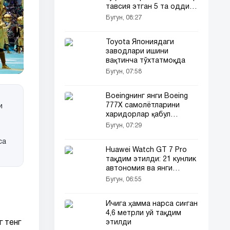
тавсия этган 5 та оддий
усул
Бугун, 08:27
Toyota Япониядаги
заводлари ишини
вақтинча тўхтатмоқда
Бугун, 07:58
Boeingнинг янги Boeing
777X самолётларини
и
харидорлар қабул
қилмаяпти
Бугун, 07:29
са
Huawei Watch GT 7 Pro
тақдим этилди: 21 кунлик
автономия ва янги
функциялар
Бугун, 06:55
Ичига ҳамма нарса сиғган
4,6 метрли уй тақдим
г тенг
этилди