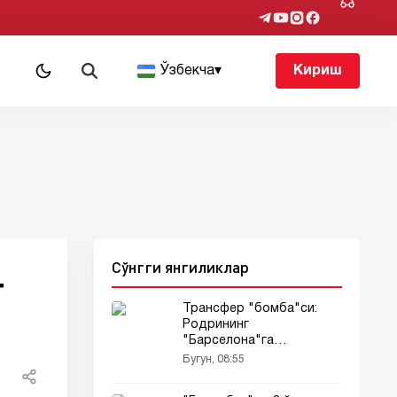
т
Ўзбекча
▾
Кириш
Сўнгги янгиликлар
г
Трансфер "бомба"си:
Родрининг
"Барселона"га
трансфери
Бугун, 08:55
тафсилотлари...