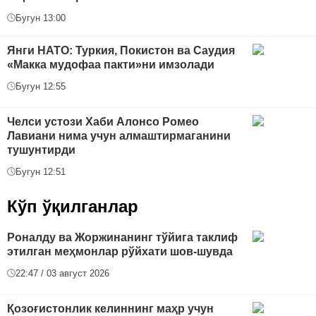
Бугун 13:00
Янги НАТО: Туркия, Покистон ва Саудия
«Макка мудофаа пакти»ни имзолади
Бугун 12:55
Челси устози Хаби Алонсо Ромео
Лавиани нима учун алмаштирмаганини
тушунтирди
Бугун 12:51
Кўп ўқилганлар
Роналду ва Жоржинанинг тўйига таклиф
этилган меҳмонлар рўйхати шов-шувда
22:47 / 03 август 2026
Қозоғистонлик келиннинг маҳр учун