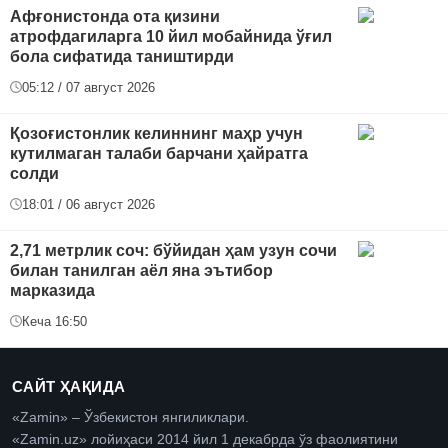
Афғонистонда ота қизини
атрофдагиларга 10 йил мобайнида ўғил
бола сифатида таништирди
05:12 / 07 август 2026
Қозоғистонлик келиннинг маҳр учун
кутилмаган талаби барчани ҳайратга
солди
18:01 / 06 август 2026
2,71 метрлик соч: бўйидан ҳам узун сочи
билан танилган аёл яна эътибор
марказида
Кеча 16:50
САЙТ ҲАҚИДА
«Zamin» – Ўзбекистон янгиликлари.
«Zamin.uz» лойиҳаси 2014 йил 1 декабрда ўз фаолиятини