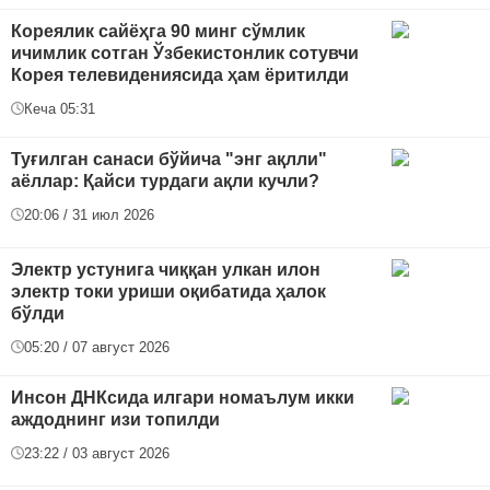
Кореялик сайёҳга 90 минг сўмлик
ичимлик сотган Ўзбекистонлик сотувчи
Корея телевидениясида ҳам ёритилди
Кеча 05:31
Туғилган санаси бўйича "энг ақлли"
аёллар: Қайси турдаги ақли кучли?
20:06 / 31 июл 2026
Электр устунига чиққан улкан илон
электр токи уриши оқибатида ҳалок
бўлди
05:20 / 07 август 2026
Инсон ДНКсида илгари номаълум икки
аждоднинг изи топилди
23:22 / 03 август 2026