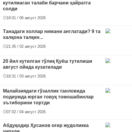
кутилмаган талаби барчани ҳайратга
солди
18:01 / 06 август 2026
Танадаги холлар нимани англатади? 9 та
халқона талқин...
21:35 / 02 август 2026
20 йил кутилган тўлиқ Қуёш тутилиши
август ойида кузатилади
18:31 / 03 август 2026
Малайзиядаги гўзаллик танловида
подиумда юрган товуқ томошабинлар
эътиборини тортди
07:02 / 04 август 2026
Абдуқодир Ҳусанов оғир жудоликка
учради