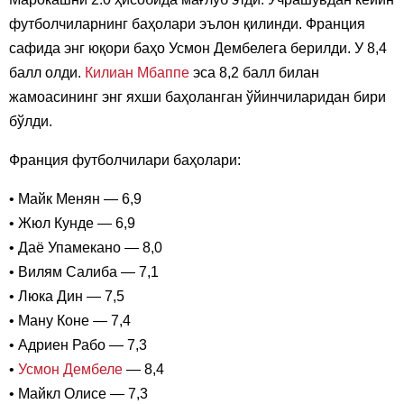
футболчиларнинг баҳолари эълон қилинди. Франция
сафида энг юқори баҳо Усмон Дембелега берилди. У 8,4
балл олди.
Килиан Мбаппе
эса 8,2 балл билан
жамоасининг энг яхши баҳоланган ўйинчиларидан бири
бўлди.
Франция футболчилари баҳолари:
• Майк Менян — 6,9
• Жюл Кунде — 6,9
• Даё Упамекано — 8,0
• Вилям Салиба — 7,1
• Люка Дин — 7,5
• Ману Коне — 7,4
• Адриен Рабо — 7,3
•
Усмон Дембеле
— 8,4
• Майкл Олисе — 7,3