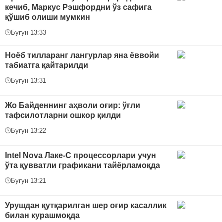
кечиб, Маркус Рэшфордни ўз сафига
қўшиб олиши мумкин
Бугун 13:33
Ноёб тилларанг лангурлар яна ёввойи
табиатга қайтарилди
Бугун 13:31
Жо Байденнинг аҳволи оғир: ўғли
тафсилотларни ошкор қилди
Бугун 13:22
Intel Nova Лаке-С процессорлари учун
ўта қувватли графикани тайёрламоқда
Бугун 13:21
Урушдан қутқарилган шер оғир касаллик
билан курашмоқда