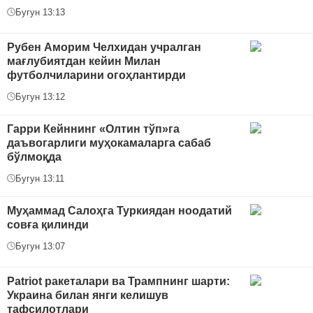
Бугун 13:13
Рубен Аморим Челхидан учралган
мағлубиятдан кейин Милан
футболчиларини огоҳлантирди
Бугун 13:12
Гарри Кейннинг «Олтин тўп»га
даъвогарлиги муҳокамаларга сабаб
бўлмоқда
Бугун 13:11
Муҳаммад Салоҳга Туркиядан ноодатий
совға қилинди
Бугун 13:07
Patriot ракеталари ва Трампнинг шарти:
Украина билан янги келишув
тафсилотлари