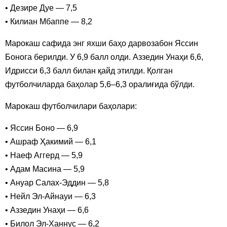
• Дезире Дуе — 7,5
• Килиан Мбаппе — 8,2
Марокаш сафида энг яхши баҳо дарвозабон Яссин
Бонога берилди. У 6,9 балл олди. Аззедин Унаҳи 6,6,
Идрисси 6,3 балл билан қайд этилди. Қолган
футболчиларда баҳолар 5,6–6,3 оралиғида бўлди.
Марокаш футболчилари баҳолари:
• Яссин Боно — 6,9
• Ашраф Ҳакимий — 6,1
• Наеф Аггерд — 5,9
• Адам Масина — 5,9
• Ануар Салах-Эддин — 5,8
• Нейл Эл-Айнауи — 6,3
• Аззедин Унаҳи — 6,6
• Билол Эл-Ханнус — 6,2