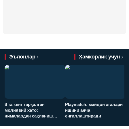
…
Эълонлар
Ҳамкорлик учун
8 та кенг тарқалган
Playmatch: майдон эгалари
P
молиявий хато:
ишини анча
у
нималардан сақланиш
енгиллаштиради
х
керак?