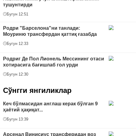
тушунтирди
Бугун 12:51
Родри "Барселона"ни танлади:
Моуриню трансфердан қаттиқ ғазабда
Бугун 12:33
Родриг Де Пол Лионель Мессининг отаси
хотирасига бағишлаб гол урди
Бугун 12:30
Сўнгги янгиликлар
Кеч бўлмасидан англаш керак бўлган 9
ҳаётий ҳақиқат...
Бугун 13:39
Арсенал Винисиус трансферидан воз