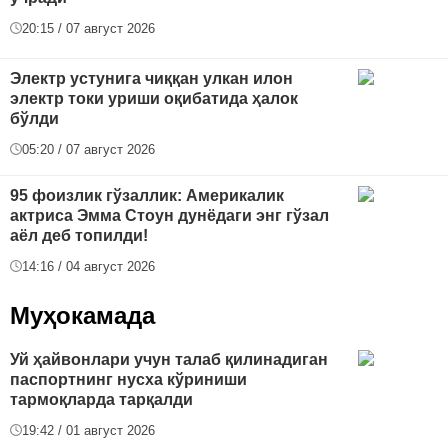
20:15 / 07 август 2026
Электр устунига чиққан улкан илон
электр токи уриши оқибатида ҳалок
бўлди
05:20 / 07 август 2026
95 фоизлик гўзаллик: Америкалик
актриса Эмма Стоун дунёдаги энг гўзал
аёл деб топилди!
14:16 / 04 август 2026
Муҳокамада
Уй ҳайвонлари учун талаб қилинадиган
паспортнинг нусха кўриниши
тармоқларда тарқалди
19:42 / 01 август 2026