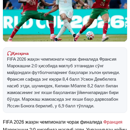
Қисқача
FIFA 2026 жаҳон чемпионати чорак финалида Франсия
Марокашни 2:0 ҳисобида мағлуб этганидан сўнг
майдондаги футболчиларнинг баҳолари эълон қилинди.
Франсия сафида энг юқори 8,4 балл Усмон Дембелега
насиб этди, шунингдек, Килиан Мбаппе 8,2 балл билан
жамоасининг энг яхши баҳоланган ўйинчиларидан бири
бўлди. Марокаш жамоасида энг яхши баҳо дарвозабон
Яссин Бонога берилиб, у 6,9 балл тўплади.
FIFA 2026 жаҳон чемпионати чорак финалида
Франция
Марокашни 2:0 ҳисобида мағлуб этди. Учрашувдан кейин