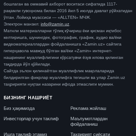
бошлаган ва оммавий ахборот воситаси сифатида 1117-
рақамли гувоҳнома билан 2016 йил 5 июлда давлат рўйхатидан
ўтган. Лойиҳа муассиси — «ALLTEN» МЧЖ.
Электрон манзил:
info@zamin.uz
.
Матнли материалларни тўлиқ кўчириш ёки қисман иқтибос
келтиришга, шунингдек, фотографик, график, аудио ва/ёки
видеоматериаллардан фойдаланишга «Zamin.uz» сайтига
гиперҳавола мавжуд бўлган ва/ёки «Zamin» интернет-
нашрининг муаллифлигини кўрсатувчи ёзув илова қилинган
тақдирда йўл қўйилади.
Сайтда эълон қилинаётган муаллифлик мақолаларида
билдирилган фикрлар муаллифга тегишли ва улар Zamin.uz
таҳририяти нуқтаи назарини ифода этмаслиги мумкин.
БИЗНИНГ НАШРИЁТ
Биз ҳақимизда
Реклама жойлаш
Инвесторлар учун таклиф
Маълумотлардан
фойдаланиш
Ишга таклиф этамиз
Таҳририят сиёсати