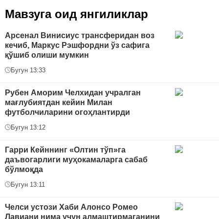
Мавзуга оид янгиликлар
Арсенал Винисиус трансферидан воз
кечиб, Маркус Рэшфордни ўз сафига
қўшиб олиши мумкин
Бугун 13:33
Рубен Аморим Челхидан учралган
мағлубиятдан кейин Милан
футболчиларини огоҳлантирди
Бугун 13:12
Гарри Кейннинг «Олтин тўп»га
даъвогарлиги муҳокамаларга сабаб
бўлмоқда
Бугун 13:11
Челси устози Хаби Алонсо Ромео
Лавиани нима учун алмаштирмаганини