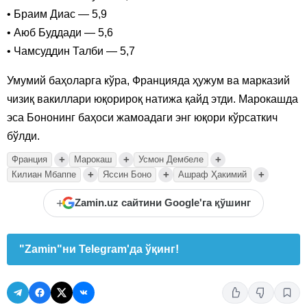
• Браим Диас — 5,9
• Аюб Буддади — 5,6
• Чамсуддин Талби — 5,7
Умумий баҳоларга кўра, Францияда ҳужум ва марказий
чизиқ вакиллари юқорироқ натижа қайд этди. Марокашда
эса Бононинг баҳоси жамоадаги энг юқори кўрсаткич
бўлди.
+
+
+
Франция
Марокаш
Усмон Дембеле
+
+
+
Килиан Мбаппе
Яссин Боно
Ашраф Ҳакимий
+
Zamin.uz сайтини Google'га қўшинг
"Zamin"ни Telegram'да ўқинг!