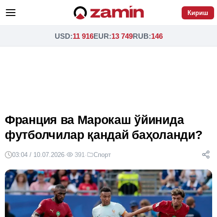
Кириш
USD
:
11 916
EUR
:
13 749
RUB
:
146
Франция ва Марокаш ўйинида
футболчилар қандай баҳоланди?
03:04 / 10.07.2026
·
391
·
Спорт