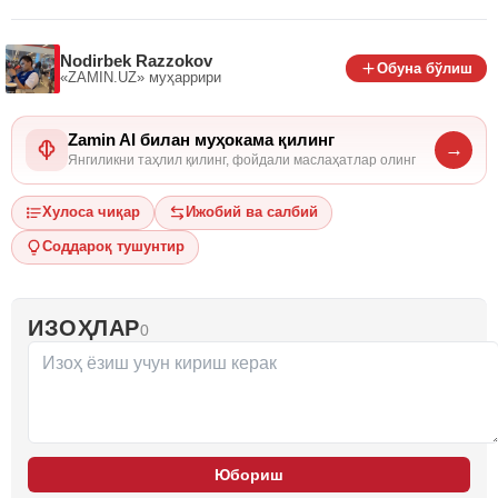
Nodirbek Razzokov
Обуна бўлиш
«ZAMIN.UZ»
муҳаррири
Zamin AI билан муҳокама қилинг
→
Янгиликни таҳлил қилинг, фойдали маслаҳатлар олинг
Хулоса чиқар
Ижобий ва салбий
Соддароқ тушунтир
ИЗОҲЛАР
0
Юбориш