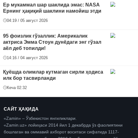
Ер мукаммал шар шаклида эмас: NASA
Ернинг ҳақиқий шаклини намойиш этди
04:19 / 05 август 2026
95 фоизлик гўзаллик: Америкалик
актриса Эмма Стоун дунёдаги энг гўзал
аёл деб топилди!
14:16 / 04 август 2026
Қуёшда олимлар кутмаган сирли ҳодиса
илк бор тасвирланди
Кеча 02:32
САЙТ ҲАҚИДА
«Zamin» – Ўзбекистон янгиликлари.
«Zamin.uz» лойиҳаси 2014 йил 1 декабрда ўз фаолиятини
бошлаган ва оммавий ахборот воситаси сифатида 1117-