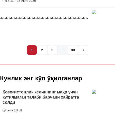
17:11 / 25 июл 2026
ььььььььььььььььььььььььььььььььььь
…
1
2
3
80
Кунлик энг кўп ўқилганлар
Қозоғистонлик келиннинг маҳр учун
кутилмаган талаби барчани ҳайратга
солди
Кеча 18:01