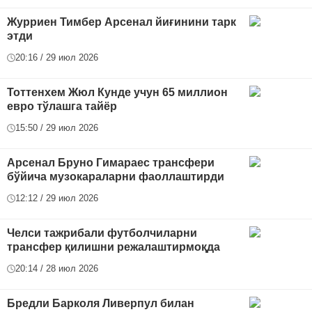
Журриен Тимбер Арсенал йиғинини тарк
этди
20:16 / 29 июл 2026
Тоттенхем Жюл Кунде учун 65 миллион
евро тўлашга тайёр
15:50 / 29 июл 2026
Арсенал Бруно Гимараес трансфери
бўйича музокараларни фаоллаштирди
12:12 / 29 июл 2026
Челси тажрибали футболчиларни
трансфер қилишни режалаштирмоқда
20:14 / 28 июл 2026
Бредли Барколя Ливерпул билан