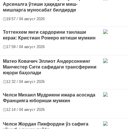
Арсеналга ўтиши ҳақидаги миш-
мишларга муносабат билдирди
19:57 / 04 август 2026
Тоттенхем янги сардорини танлаши
керак: Кристиан Ромеро кетиши мумкин
17:59 / 04 август 2026
Матео Ковачич Эллиот Андерсоннинг
Манчестер Сити сафидаги трансферини
юқори баҳолади
12:32 / 04 август 2026
Челси Михаил Мудрикни ижара асосида
Францияга юбориши мумкин
12:14 / 04 август 2026
Челси Жордан Пикфордни ўз сафига