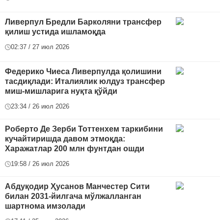
Ливерпул Бредли Барколяни трансфер
қилиш устида ишламоқда
02:37 / 27 июл 2026
Федерико Чиеса Ливерпулда қолишини
тасдиқлади: Италиялик юлдуз трансфер
миш-мишларига нуқта қўйди
23:34 / 26 июл 2026
Роберто Де Зерби Тоттенхем таркибини
кучайтиришда давом этмоқда:
Харажатлар 200 млн фунтдан ошди
19:58 / 26 июл 2026
Абдуқодир Ҳусанов Манчестер Сити
билан 2031-йилгача мўлжалланган
шартнома имзолади