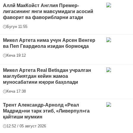
Аллй МакКойст Англия Премер-
лигасининг янги мавсумидаги асосий
фаворит ва фаворибларни атади
Бугун 11:55
Микел Артета нима учун Арсен Венгер
ва Пеп Гвардиола изидан бормоқда
Кеча 19:12
Микел Артета Real Betisдан учралган
мағлубиятдан кейин жамоа
муносабатини юқори баҳолади
Кеча 17:38
Трент Александр-Арнолд «Реал
Мадрид»ни тарк этиб, «Ливерпул»га
қайтиши мумкин
12:52 / 05 август 2026