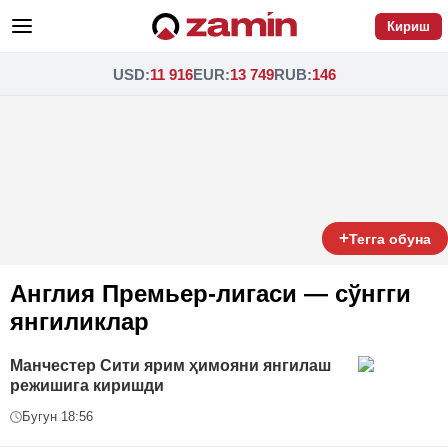
Кириш
USD
:
11 916
EUR
:
13 749
RUB
:
146
+
Тегга обуна
Англия Премьер-лигаси — сўнгги
янгиликлар
Манчестер Сити ярим ҳимояни янгилаш
режишига киришди
Бугун 18:56