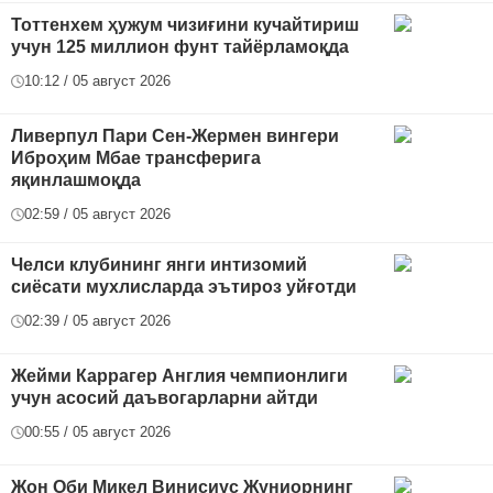
Тоттенхем ҳужум чизиғини кучайтириш
учун 125 миллион фунт тайёрламоқда
10:12 / 05 август 2026
Ливерпул Пари Сен-Жермен вингери
Иброҳим Мбае трансферига
яқинлашмоқда
02:59 / 05 август 2026
Челси клубининг янги интизомий
сиёсати мухлисларда эътироз уйғотди
02:39 / 05 август 2026
Жейми Каррагер Англия чемпионлиги
учун асосий даъвогарларни айтди
00:55 / 05 август 2026
Жон Оби Микел Винисиус Жуниорнинг