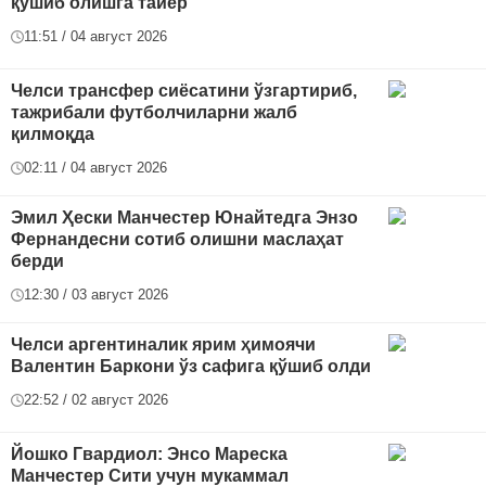
қўшиб олишга тайёр
11:51 / 04 август 2026
Челси трансфер сиёсатини ўзгартириб,
тажрибали футболчиларни жалб
қилмоқда
02:11 / 04 август 2026
Эмил Ҳески Манчестер Юнайтедга Энзо
Фернандесни сотиб олишни маслаҳат
берди
12:30 / 03 август 2026
Челси аргентиналик ярим ҳимоячи
Валентин Баркони ўз сафига қўшиб олди
22:52 / 02 август 2026
Йошко Гвардиол: Энсо Мареска
Манчестер Сити учун мукаммал