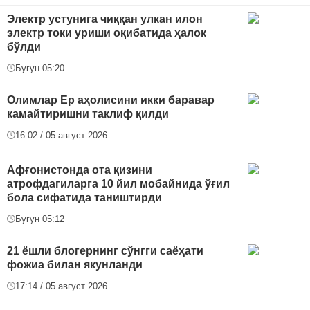
Электр устунига чиққан улкан илон
электр токи уриши оқибатида ҳалок
бўлди
Бугун 05:20
Олимлар Ер аҳолисини икки баравар
камайтиришни таклиф қилди
16:02 / 05 август 2026
Афғонистонда ота қизини
атрофдагиларга 10 йил мобайнида ўғил
бола сифатида таништирди
Бугун 05:12
21 ёшли блогернинг сўнгги саёҳати
фожиа билан якунланди
17:14 / 05 август 2026