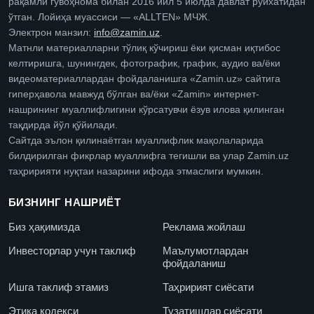
рақамли гувоҳнома билан 2016 йил 5 июлда давлат рўйхатидан
ўтган. Лойиҳа муассиси — «ALLTEN» МЧЖ.
Электрон манзил:
info@zamin.uz
.
Матнли материалларни тўлиқ кўчириш ёки қисман иқтибос
келтиришга, шунингдек, фотографик, график, аудио ва/ёки
видеоматериаллардан фойдаланишга «Zamin.uz» сайтига
гиперҳавола мавжуд бўлган ва/ёки «Zamin» интернет-
нашрининг муаллифлигини кўрсатувчи ёзув илова қилинган
тақдирда йўл қўйилади.
Сайтда эълон қилинаётган муаллифлик мақолаларида
билдирилган фикрлар муаллифга тегишли ва улар Zamin.uz
таҳририяти нуқтаи назарини ифода этмаслиги мумкин.
БИЗНИНГ НАШРИЁТ
Биз ҳақимизда
Реклама жойлаш
Инвесторлар учун таклиф
Маълумотлардан
фойдаланиш
Ишга таклиф этамиз
Таҳририят сиёсати
Этика кодекси
Тузатишлар сиёсати