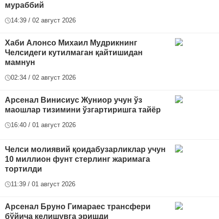
мураббий
14:39 / 02 август 2026
Хаби Алонсо Михаил Мудрикнинг
Челсидеги кутилмаган қайтишидан
мамнун
02:34 / 02 август 2026
Арсенал Винисиус Жуниор учун ўз
маошлар тизимини ўзгартиришга тайёр
16:40 / 01 август 2026
Челси молиявий қоидабузарликлар учун
10 миллион фунт стерлинг жаримага
тортилди
11:39 / 01 август 2026
Арсенал Бруно Гимараес трансфери
бўйича келишувга эришди