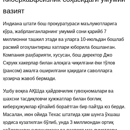
вазият
Индиана штати бош прокуратураси маълумотларига
кўра, жабрланганларнинг умумий сони қарийб 7
миллионни ташкил этади ва уларга 10-июльдан бошлаб
расмий огоҳлантириш хатлари юборила бошланган.
Компания раҳбарияти, хусусан, бош директор Джо
Скрукк хакерлар билан алоқага чиқилгани ёки тўлов
(рансом) амалга оширилгани ҳақидаги саволларга
ҳозирча жавоб бермади.
Ушбу воқеа АҚШда ҳайдовчилик гувоҳномалари ва
шахсни тасдиқловчи ҳужжатлар билан боғлиқ
киберҳужумлар кўпайиб бораётган бир пайтда юз берди.
Масалан, июн ойида Техас штатида ҳам шунга ўхшаш
ҳодиса кузатилган бўлиб, унда 3 миллиондан ортиқ