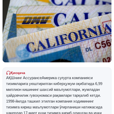
Қисқача
АҚШнинг АссурансеАмерика суғурта компанияси
тизимларига уюштирилган киберҳужум оқибатида 6,99
миллион кишининг шахсий маълумотлари, жумладан
ҳайдовчилик гувоҳномаси рақамлари тарқалиб кетди.
1998-йилда ташкил этилган компания ходимининг
тизимга кириш маълумотлари ўғирланиши натижасида
хакерлар 17-март куни тизимга кириб олишган ва ички