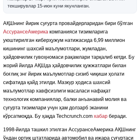
текширувлар 15-июн куни якунланган.
АҚШнинг йирик суғурта провайдерларидан бири бўлган
АссурансеАмерика
компанияси тизимларига
уюштирилган киберҳужум натижасида 6,99 миллион
кишининг шахсий маълумотлари, жумладан,
ҳайдовчилик гувоҳномаси рақамлари тарқалиб кетди. Бу
жорий йилда АҚШда ҳайдовчилик ҳужжатлари билан
боғлиқ энг йирик маълумотлар сизиб чиқиши ҳолати
сифатида қайд этилди. Мазкур ҳодиса шахсий
маълумотлар хавфсизлиги масаласи нафақат
технологик компаниялар, балки анъанавий молия ва
суғурта тизимлари учун ҳам долзарб эканини
кўрсатмоқда. Бу ҳақда Techcrunch.com
хабар
беради.
1998-йилда ташкил этилган АссурансеАмерика АҚШнинг
ўндан ортиқ штатларида автомобил ва ижара суғуртаси