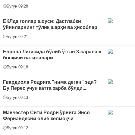
Бугун 09:28
ЕКЛда голлар шоуси: Дастлабки
ўйинларнинг тўлиқ шарҳи ва ҳисоблар
Бугун 09:21
Европа Лигасида бўлиб ўтган 3-саралаш
босқичи натижалари...
Бугун 09:18
Гвардиола Родрига "нима деган" эди?
Бу Перес учун катта зарба бўлди...
Бугун 09:13
Манчестер Сити Родри ўрнига Энсо
Фернандесни олиб келмоқчи
Бугун 09:12