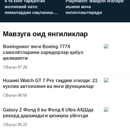
8 та кенг тарқалган
Playmatch: майдон эгалари
P
молиявий хато:
ишини анча
у
нималардан сақланиш
енгиллаштиради
х
керак?
Мавзуга оид янгиликлар
Boeingнинг янги Boeing 777X
самолётларини харидорлар қабул
қилмаяпти
Бугун 07:29
Huawei Watch GT 7 Pro тақдим этилди: 21
кунлик автономия ва янги функциялар
Бугун 06:55
Galaxy Z Фолд 8 ва Фолд 8 Ultra АҚШда
рекорд даражадаги қизиқиш уйғотди
Бугун 05:22