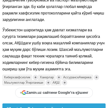
ҳайдовчилик гувоҳномаси ва паспорт маълумотлари
ўғирланган эди. Бу каби ҳолатлар глобал миқёсда
рақамли хавфсизлик протоколларини қайта кўриб чиқиш
зарурлигини англатади.
Ўзбекистон шароитида ҳам давлат хизматлари ва
суғурта тизимлари рақамлашиб бораётганини ҳисобга
олсак, АҚШдаги ушбу воқеа маҳаллий компаниялар учун
ҳам муҳим дарс бўлиши лозим. Шахсий маълумотларни
сақлашда фақат техник чораларга таяниб қолмай,
ходимларнинг кибер-гигиена бўйича билимларини
ошириш ҳам ўта муҳим аҳамиятга эга.
+
+
+
Киберхавфсизлик
Хакерлар
АссурансеАмерика
+
+
Маълумотлар Ўғирланиши
АҚШ
+
Zamin.uz сайтини Google'га қўшинг