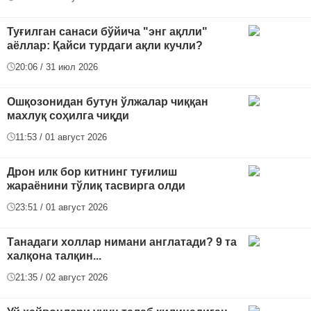
Туғилган санаси бўйича "энг ақлли"
аёллар: Қайси турдаги ақли кучли?
20:06 / 31 июл 2026
Ошқозонидан бутун ўлжалар чиққан
махлуқ соҳилга чиқди
11:53 / 01 август 2026
Дрон илк бор китнинг туғилиш
жараёнини тўлиқ тасвирга олди
23:51 / 01 август 2026
Танадаги холлар нимани англатади? 9 та
халқона талқин...
21:35 / 02 август 2026