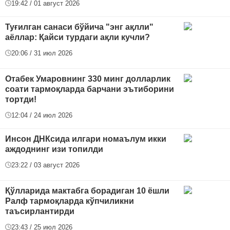
19:42 / 01 август 2026
Туғилган санаси бўйича "энг ақлли"
аёллар: Қайси турдаги ақли кучли?
20:06 / 31 июл 2026
Отабек Умаровнинг 330 минг долларлик
соати тармоқларда барчани эътиборини
тортди!
12:04 / 24 июл 2026
Инсон ДНКсида илгари номаълум икки
аждоднинг изи топилди
23:22 / 03 август 2026
Қўлларида мактабга борадиган 10 ёшли
Ралф тармоқларда кўпчиликни
таъсирлантирди
23:43 / 25 июл 2026