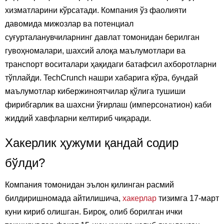
хизматларини кўрсатади. Компания ўз фаолияти
давомида мижозлар ва потенциал
суғурталанувчиларнинг давлат томонидан берилган
гувоҳномалари, шахсий алоқа маълумотлари ва
транспорт воситалари ҳақидаги батафсил ахборотларни
тўплайди. TechCrunch нашри хабарига кўра, бундай
маълумотлар кибержиноятчилар қўлига тушиши
фирибгарлик ва шахсни ўғирлаш (имперсонатион) каби
жиддий хавфларни келтириб чиқаради.
Хакерлик ҳужуми қандай содир
бўлди?
Компания томонидан эълон қилинган расмий
билдиришномада айтилишича,
хакерлар
тизимга 17-март
куни кириб олишган. Бироқ, олиб борилган ички