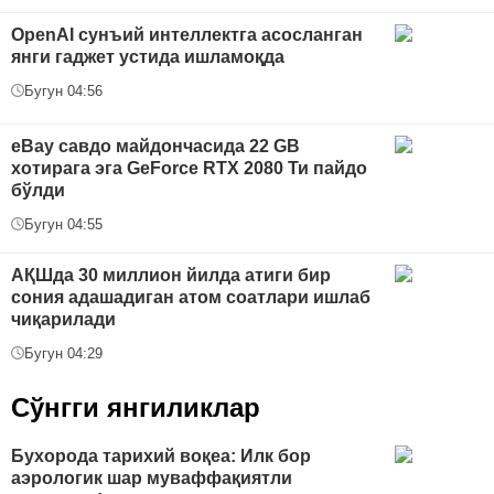
OpenAI сунъий интеллектга асосланган
янги гаджет устида ишламоқда
Бугун 04:56
eBay савдо майдончасида 22 GB
хотирага эга GeForce RTX 2080 Ти пайдо
бўлди
Бугун 04:55
АҚШда 30 миллион йилда атиги бир
сония адашадиган атом соатлари ишлаб
чиқарилади
Бугун 04:29
Сўнгги янгиликлар
Бухорода тарихий воқеа: Илк бор
аэрологик шар муваффақиятли