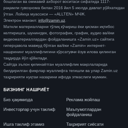
бошлаган ва оммавий ахборот воситаси сифатида 1117-
рақамли гувоҳнома билан 2016 йил 5 июлда давлат рўйхатидан
ўтган. Лойиҳа муассиси — «ALLTEN» МЧЖ.
Электрон манзил:
info@zamin.uz
.
Матнли материалларни тўлиқ кўчириш ёки қисман иқтибос
келтиришга, шунингдек, фотографик, график, аудио ва/ёки
видеоматериаллардан фойдаланишга «Zamin.uz» сайтига
гиперҳавола мавжуд бўлган ва/ёки «Zamin» интернет-
нашрининг муаллифлигини кўрсатувчи ёзув илова қилинган
тақдирда йўл қўйилади.
Сайтда эълон қилинаётган муаллифлик мақолаларида
билдирилган фикрлар муаллифга тегишли ва улар Zamin.uz
таҳририяти нуқтаи назарини ифода этмаслиги мумкин.
БИЗНИНГ НАШРИЁТ
Биз ҳақимизда
Реклама жойлаш
Инвесторлар учун таклиф
Маълумотлардан
фойдаланиш
Ишга таклиф этамиз
Таҳририят сиёсати