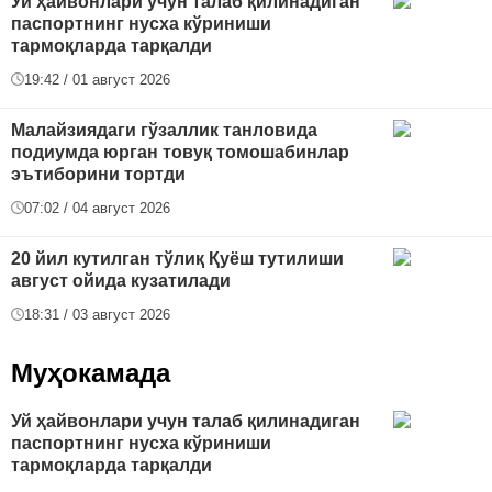
Уй ҳайвонлари учун талаб қилинадиган
паспортнинг нусха кўриниши
тармоқларда тарқалди
19:42 / 01 август 2026
Малайзиядаги гўзаллик танловида
подиумда юрган товуқ томошабинлар
эътиборини тортди
07:02 / 04 август 2026
20 йил кутилган тўлиқ Қуёш тутилиши
август ойида кузатилади
18:31 / 03 август 2026
Муҳокамада
Уй ҳайвонлари учун талаб қилинадиган
паспортнинг нусха кўриниши
тармоқларда тарқалди