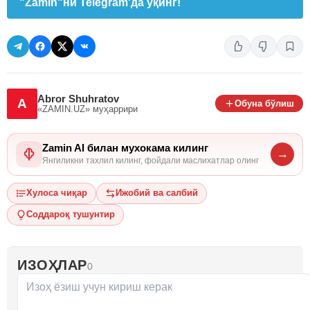
"Zamin"ни Telegram'да ўқинг!
Abror Shuhratov
A
Обуна бўлиш
«ZAMIN.UZ»
муҳаррири
Zamin AI билан мухокама килинг
→
Янгиликни тахлил килинг, фойдали маслихатлар олинг
Хулоса чиқар
Ижобий ва салбий
Соддароқ тушунтир
ИЗОҲЛАР
0