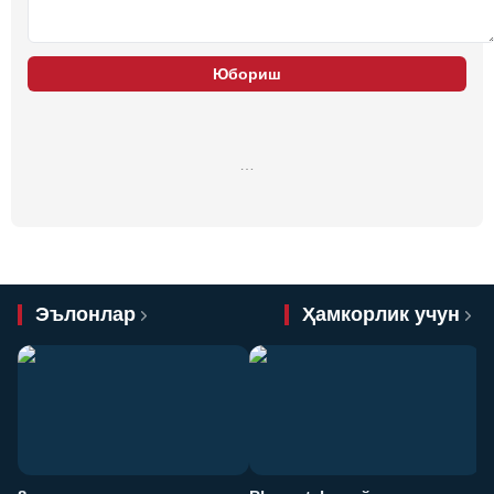
Юбориш
…
Эълонлар
Ҳамкорлик учун