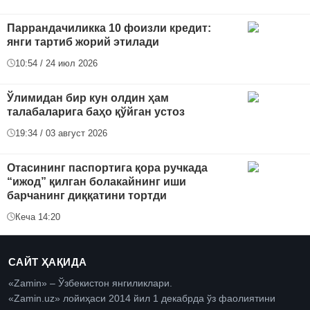
Паррандачиликка 10 фоизли кредит:
янги тартиб жорий этилади
10:54 / 24 июл 2026
Ўлимидан бир кун олдин ҳам
талабаларига баҳо қўйган устоз
19:34 / 03 август 2026
Отасининг паспортига қора ручкада
“ижод” қилган болакайнинг иши
барчанинг диққатини тортди
Кеча 14:20
САЙТ ҲАҚИДА
«Zamin» – Ўзбекистон янгиликлари.
«Zamin.uz» лойиҳаси 2014 йил 1 декабрда ўз фаолиятини