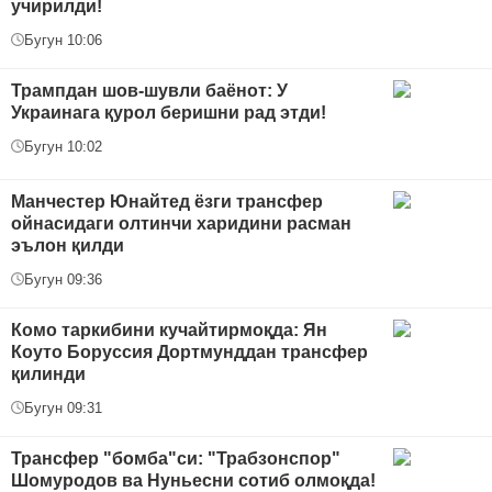
учирилди!
Бугун 10:06
Трампдан шов-шувли баёнот: У
Украинага қурол беришни рад этди!
Бугун 10:02
Манчестер Юнайтед ёзги трансфер
ойнасидаги олтинчи харидини расман
эълон қилди
Бугун 09:36
Комо таркибини кучайтирмоқда: Ян
Коуто Боруссия Дортмунддан трансфер
қилинди
Бугун 09:31
Трансфер "бомба"си: "Трабзонспор"
Шомуродов ва Нуньесни сотиб олмоқда!