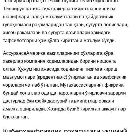
текширувлар фақат 15-июн кунига келиб якунланган.
Текширув натижасида хакерлар мижозларнинг исм-
шарифлари, алоқа маълумотлари ва ҳайдовчилик
гувоҳномаси рақамларидан ташқари, суғурта полислари,
ҳисоб рақамлари ва суғурта даъволари ҳақидаги
тафсилотларни ҳам қўлга киритгани маълум бўлди.
АссурансеАмерика вакилларининг сўзларига кўра,
хакерлар компания ходимларидан бирини нишонга
олган. Ҳужум натижасида ходимнинг тизимга кириш
маълумотлари (кредентиалс) ўғирланган ва хавфсизлик
чоралари четлаб ўтилган. Мутахассисларнинг фикрича,
бундай ҳолатлар одатда паролларни ўғирловчи зарарли
дастурлар ёки фейк дастурий таъминотлар орқали
амалга оширилади. Ҳозирда бузиб кирилган аккаунтлар
блокланган.
Киберхавфсизлик соҳасидаги умумий