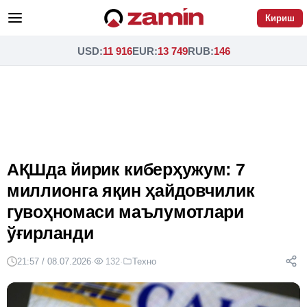
Кириш
USD
:
11 916
EUR
:
13 749
RUB
:
146
АҚШда йирик киберҳужум: 7
миллионга яқин ҳайдовчилик
гувоҳномаси маълумотлари
ўғирланди
21:57 / 08.07.2026
·
132
·
Техно