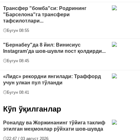
Трансфер "бомба"си: Родрининг
"Барселона"га трансфери
тафсилотлари...
Бугун 08:55
"Бернабеу"да 8 йил: Винисиус
Instagram'да шов-шувли пост қолдирди...
Бугун 08:45
«Лидс» рекордни янгилади: Траффорд
учун улкан пул тўланди
Бугун 08:41
Кўп ўқилганлар
Роналду ва Жоржинанинг тўйига таклиф
этилган меҳмонлар рўйхати шов-шувда
22:47 / 03 август 2026