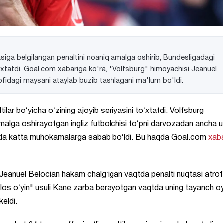
siga belgilangan penaltini noaniq amalga oshirib, Bundesligadagi
o'xtatdi. Goal.com xabariga ko'ra, "Volfsburg" himoyachisi Jeanuel
ofidagi maysani ataylab buzib tashlagani ma'lum bo'ldi.
ar boʻyicha oʻzining ajoyib seriyasini toʻxtatdi. Volfsburg
amalga oshirayotgan ingliz futbolchisi toʻpni darvozadan ancha
tasida katta muhokamalarga sabab boʻldi. Bu haqda Goal.com
xab
si Jeanuel Belocian hakam chalgʻigan vaqtda penalti nuqtasi atrof
iflos oʻyin" usuli Kane zarba berayotgan vaqtda uning tayanch o
keldi.