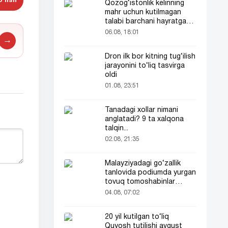
'lish
Qozog‘istonlik kelinning
mahr uchun kutilmagan
talabi barchani hayratga
soldi
06.08, 18:01
→
Dron ilk bor kitning tug‘ilish
jarayonini to‘liq tasvirga
oldi
01.08, 23:51
Tanadagi xollar nimani
anglatadi? 9 ta xalqona
talqin...
02.08, 21:35
Malayziyadagi go‘zallik
tanlovida podiumda yurgan
tovuq tomoshabinlar
e’tiborini tortdi
04.08, 07:02
20 yil kutilgan to‘liq
Quyosh tutilishi avgust