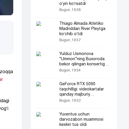
oʻyin koʻrsatdi
Bugun, 19:58
Thiago Almada Atletiko
Madriddan River Pleytga
koʻchib oʻtdi
Bugun, 19:57
Yulduz Usmonova
“Ummon”ning Buxoroda
bekor qilingan konsertiga
o‘zining keskin fikrlarini
Bugun, 19:54
 uzoqqa
bildirdi (video)
ar
GeForce RTX 5090
taqchilligi: videokartalar
qanday majburiy
paketlarda sotilmoqda
Bugun, 19:52
idagi
yogʻi
Yuventus uchun
darvozabon muammosi
keskin tus oldi