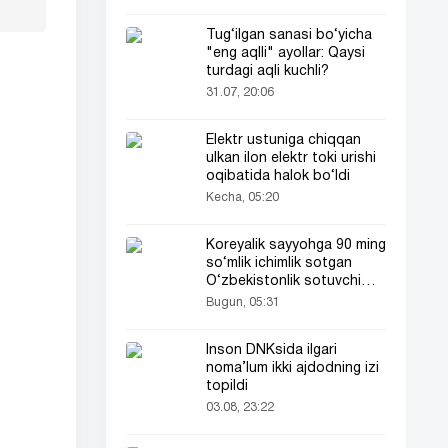
Tug‘ilgan sanasi bo‘yicha
"eng aqlli" ayollar: Qaysi
turdagi aqli kuchli?
31.07, 20:06
Elektr ustuniga chiqqan
ulkan ilon elektr toki urishi
oqibatida halok bo‘ldi
Kecha, 05:20
Koreyalik sayyohga 90 ming
so‘mlik ichimlik sotgan
O‘zbekistonlik sotuvchi
Koreya televideniyasida
Bugun, 05:31
ham yoritildi
Inson DNKsida ilgari
noma’lum ikki ajdodning izi
topildi
03.08, 23:22