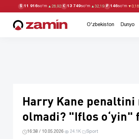
11 916
so'm
13 749
so'm
146
so'm
$
€
₽
▲
28,92
▲
32,19
▼
0,18
O'zbekiston
Dunyo
Harry Kane penaltini
olmadi? "Iflos oʻyin" 
16:38 / 10.05.2026
·
24.1K
·
Sport