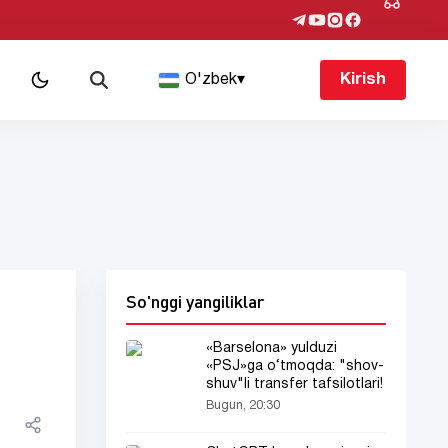
O'zbek
▾
Kirish
So'nggi yangiliklar
«Barselona» yulduzi
«PSJ»ga o‘tmoqda: "shov-
shuv"li transfer tafsilotlari!
Bugun, 20:30