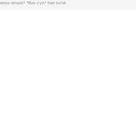
ira olmadi? "Iflos oʻyin" fosh boʻldi