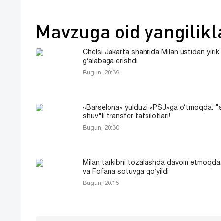
Mavzuga oid yangilikl
Chelsi Jakarta shahrida Milan ustidan yirik
gʻalabaga erishdi
Bugun, 20:39
«Barselona» yulduzi «PSJ»ga o‘tmoqda: "
shuv"li transfer tafsilotlari!
Bugun, 20:30
Milan tarkibni tozalashda davom etmoqda
va Fofana sotuvga qoʻyildi
Bugun, 20:15