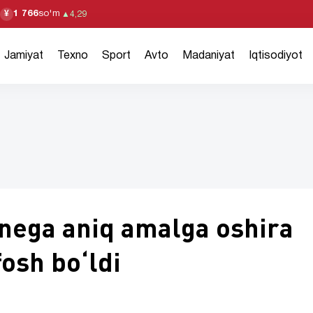
1 766
so'm
¥
▲
4,29
Jamiyat
Texno
Sport
Avto
Madaniyat
Iqtisodiyot
 nega aniq amalga oshira
fosh boʻldi