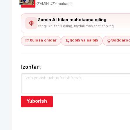
«ZAMIN.UZ»
muharriri
Zamin AI bilan muhokama qiling
Yangilikni tahlil qiling, foydali maslahatlar oling
Xulosa chiqar
Ijobiy va salbiy
Soddaroq
Izohlar
0
Yuborish