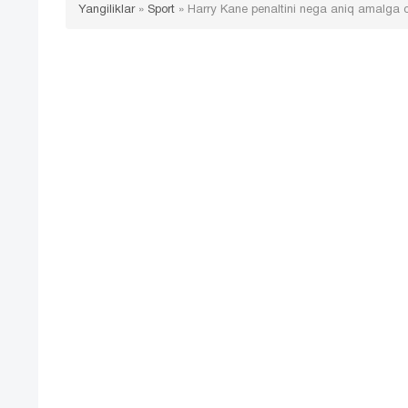
Yangiliklar
»
Sport
»
Harry Kane penaltini nega aniq amalga osh