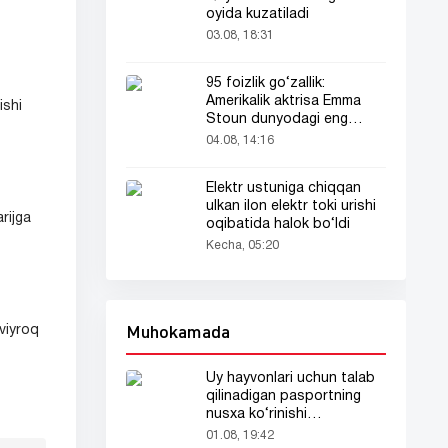
oyida kuzatiladi
03.08, 18:31
95 foizlik go‘zallik:
Amerikalik aktrisa Emma
ishi
Stoun dunyodagi eng
go‘zal ayol deb topildi!
04.08, 14:16
Elektr ustuniga chiqqan
ulkan ilon elektr toki urishi
rijga
oqibatida halok bo‘ldi
Kecha, 05:20
Muhokamada
aviyroq
Uy hayvonlari uchun talab
qilinadigan pasportning
nusxa ko‘rinishi
tarmoqlarda tarqaldi
01.08, 19:42