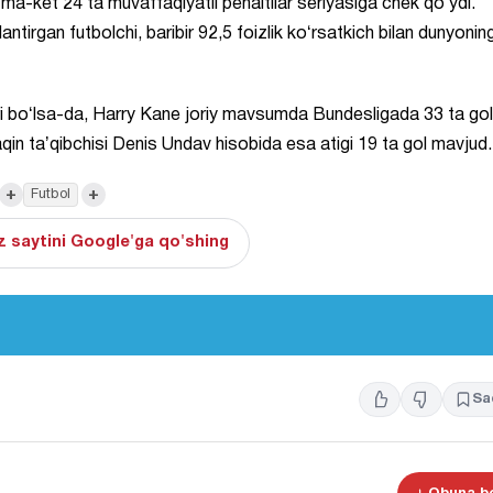
-ket 24 ta muvaffaqiyatli penaltilar seriyasiga chek qoʻydi.
antirgan futbolchi, baribir 92,5 foizlik koʻrsatkich bilan dunyonin
iri boʻlsa-da, Harry Kane joriy mavsumda Bundesligada 33 ta gol
in taʼqibchisi Denis Undav hisobida esa atigi 19 ta gol mavjud.
+
+
Futbol
 saytini Google'ga qo'shing
Sa