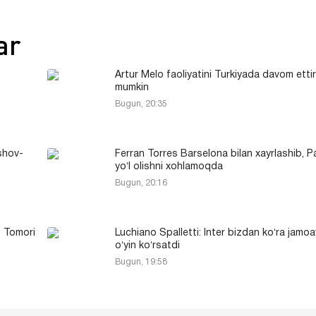
ar
Artur Melo faoliyatini Turkiyada davom ettir
mumkin
Bugun, 20:35
shov-
Ferran Torres Barselona bilan xayrlashib, Pa
yoʻl olishni xohlamoqda
Bugun, 20:16
: Tomori
Luchiano Spalletti: Inter bizdan koʻra jamo
oʻyin koʻrsatdi
Bugun, 19:58