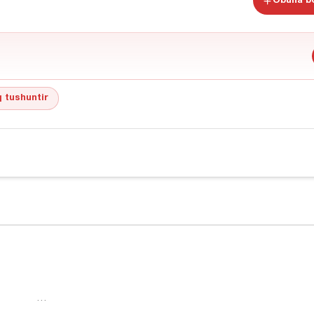
Obuna bo
 tushuntir
…