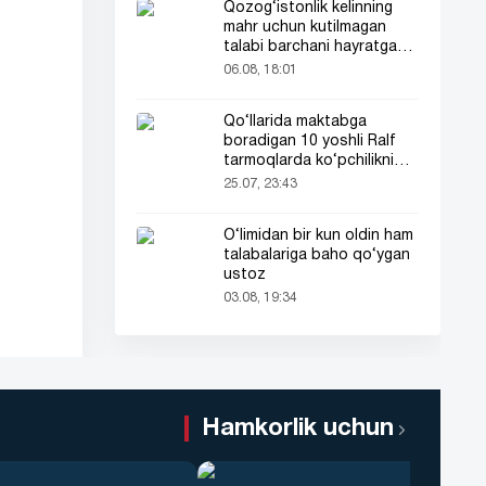
Qozog‘istonlik kelinning
mahr uchun kutilmagan
talabi barchani hayratga
soldi
06.08, 18:01
Qo‘llarida maktabga
boradigan 10 yoshli Ralf
tarmoqlarda ko‘pchilikni
ta’sirlantirdi
25.07, 23:43
O‘limidan bir kun oldin ham
talabalariga baho qo‘ygan
ustoz
03.08, 19:34
Hamkorlik uchun