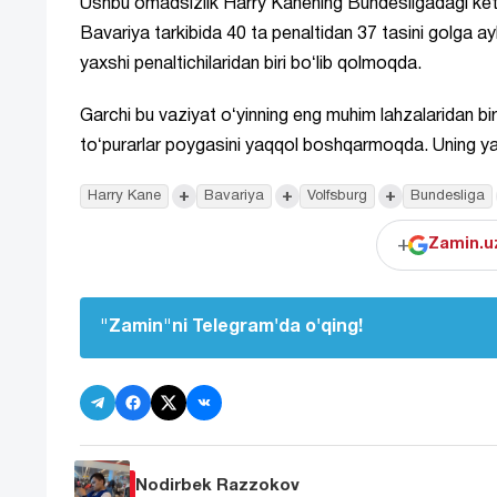
Ushbu omadsizlik Harry Kanening Bundesligadagi ketma
Bavariya tarkibida 40 ta penaltidan 37 tasini golga ayl
yaxshi penaltichilaridan biri boʻlib qolmoqda.
Garchi bu vaziyat oʻyinning eng muhim lahzalaridan b
toʻpurarlar poygasini yaqqol boshqarmoqda. Uning yaq
+
+
+
Harry Kane
Bavariya
Volfsburg
Bundesliga
+
Zamin.uz
"Zamin"ni Telegram'da o'qing!
Nodirbek Razzokov