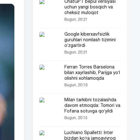
ChatGPT bepul versiyasi
uchun yangi bosqich va
cheksiz muloqot
Bugun, 20:21
Google kiberxavfsizlik
guruhlari nomlash tizimini
oʻzgartirdi
Bugun, 20:21
Ferran Torres Barselona
bilan xayrlashib, Parijga yoʻl
olishni xohlamoqda
Bugun, 20:16
Milan tarkibni tozalashda
davom etmoqda: Tomori va
Fofana sotuvga qoʻyildi
Bugun, 20:15
Luchiano Spalletti: Inter
bizdan koʻra jamoaviyroq