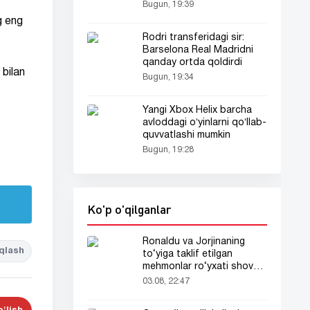
Bugun, 19:39
g eng
Rodri transferidagi sir:
Barselona Real Madridni
qanday ortda qoldirdi
 bilan
Bugun, 19:34
Yangi Xbox Helix barcha
avloddagi oʻyinlarni qoʻllab-
quvvatlashi mumkin
Bugun, 19:28
Ko'p o'qilganlar
Ronaldu va Jorjinaning
qlash
to‘yiga taklif etilgan
mehmonlar ro‘yxati shov-
shuvda
03.08, 22:47