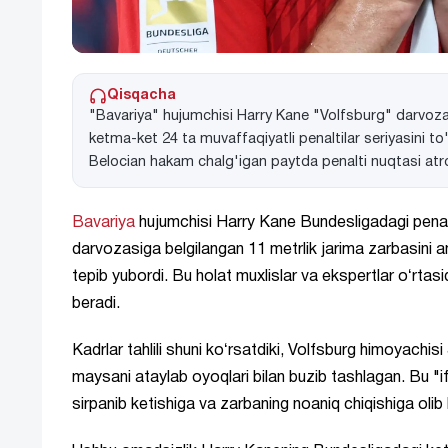
Qisqacha
"Bavariya" hujumchisi Harry Kane "Volfsburg" darvoza
ketma-ket 24 ta muvaffaqiyatli penaltilar seriyasini t
Belocian hakam chalg'igan paytda penalti nuqtasi atr
Bavariya
hujumchisi Harry Kane Bundesligadagi penaltil
darvozasiga belgilangan 11 metrlik jarima zarbasini 
tepib yubordi. Bu holat muxlislar va ekspertlar oʻr
beradi.
Kadrlar tahlili shuni koʻrsatdiki, Volfsburg himoyachi
maysani ataylab oyoqlari bilan buzib tashlagan. Bu "
sirpanib ketishiga va zarbaning noaniq chiqishiga olib 