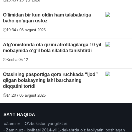
23:43 / 25 iyul 2026
O‘limidan bir kun oldin ham talabalariga
baho qo‘ygan ustoz
19:34 / 03 avgust 2026
Afg‘onistonda ota qizini atrofdagilarga 10 yil
mobaynida o‘g‘il bola sifatida tanishtirdi
Kecha 05:12
Otasining pasportiga qora ruchkada “ijod”
qilgan bolakayning ishi barchaning
diqqatini tortdi
14:20 / 06 avgust 2026
SAYT HAQIDA
«Zamin» – O'zbekiston yangiliklari.
«Zamin.uz» loyihasi 2014-yil 1-dekabrda oʻz faoliyatini boshlagan