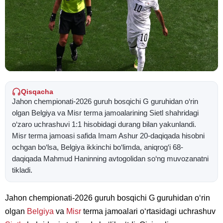
Qisqacha
Jahon chempionati-2026 guruh bosqichi G guruhidan o‘rin
olgan Belgiya va Misr terma jamoalarining Sietl shahridagi
o‘zaro uchrashuvi 1:1 hisobidagi durang bilan yakunlandi.
Misr terma jamoasi safida Imam Ashur 20-daqiqada hisobni
ochgan bo‘lsa, Belgiya ikkinchi bo‘limda, aniqrog‘i 68-
daqiqada Mahmud Haninning avtogolidan so‘ng muvozanatni
tikladi.
Jahon chempionati-2026 guruh bosqichi G guruhidan o‘rin
olgan
Belgiya
va
Misr
terma jamoalari o‘rtasidagi uchrashuv