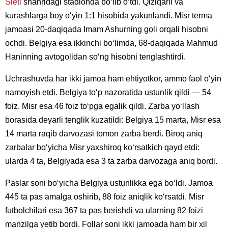
Sietl
shahridagi stadionda bo‘lib o‘tdi. Qiziqarli va
kurashlarga boy o‘yin 1:1 hisobida yakunlandi. Misr terma
jamoasi 20-daqiqada Imam Ashurning goli orqali hisobni
ochdi. Belgiya esa ikkinchi bo‘limda, 68-daqiqada Mahmud
Haninning avtogolidan so‘ng hisobni tenglashtirdi.
Uchrashuvda har ikki jamoa ham ehtiyotkor, ammo faol o‘yin
namoyish etdi. Belgiya to‘p nazoratida ustunlik qildi — 54
foiz. Misr esa 46 foiz to‘pga egalik qildi. Zarba yo‘llash
borasida deyarli tenglik kuzatildi: Belgiya 15 marta, Misr esa
14 marta raqib darvozasi tomon zarba berdi. Biroq aniq
zarbalar bo‘yicha Misr yaxshiroq ko‘rsatkich qayd etdi:
ularda 4 ta, Belgiyada esa 3 ta zarba darvozaga aniq bordi.
Paslar soni bo‘yicha Belgiya ustunlikka ega bo‘ldi. Jamoa
445 ta pas amalga oshirib, 88 foiz aniqlik ko‘rsatdi. Misr
futbolchilari esa 367 ta pas berishdi va ularning 82 foizi
manzilga yetib bordi. Follar soni ikki jamoada ham bir xil