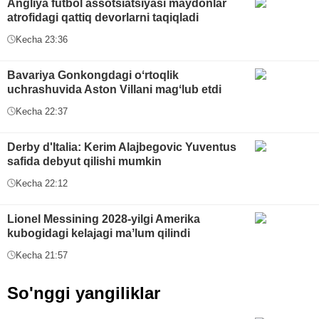
Angliya futbol assotsiatsiyasi maydonlar
atrofidagi qattiq devorlarni taqiqladi
Kecha 23:36
Bavariya Gonkongdagi oʻrtoqlik
uchrashuvida Aston Villani magʻlub etdi
Kecha 22:37
Derby d'Italia: Kerim Alajbegovic Yuventus
safida debyut qilishi mumkin
Kecha 22:12
Lionel Messining 2028-yilgi Amerika
kubogidagi kelajagi maʼlum qilindi
Kecha 21:57
So'nggi yangiliklar