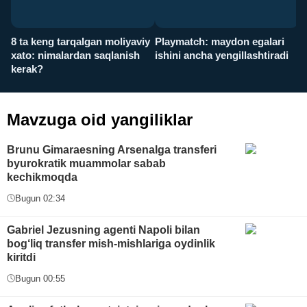
8 ta keng tarqalgan moliyaviy
Playmatch: maydon egalari
P
xato: nimalardan saqlanish
ishini ancha yengillashtiradi
u
kerak?
x
Mavzuga oid yangiliklar
Brunu Gimaraesning Arsenalga transferi
byurokratik muammolar sabab
kechikmoqda
Bugun 02:34
Gabriel Jezusning agenti Napoli bilan
bog‘liq transfer mish-mishlariga oydinlik
kiritdi
Bugun 00:55