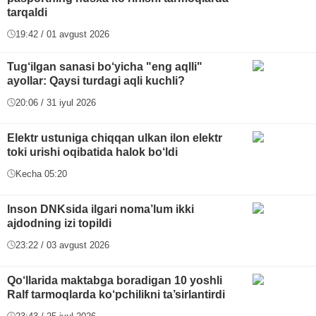
tarqaldi
19:42 / 01 avgust 2026
Tug‘ilgan sanasi bo‘yicha "eng aqlli"
ayollar: Qaysi turdagi aqli kuchli?
20:06 / 31 iyul 2026
Elektr ustuniga chiqqan ulkan ilon elektr
toki urishi oqibatida halok bo‘ldi
Kecha 05:20
Inson DNKsida ilgari noma’lum ikki
ajdodning izi topildi
23:22 / 03 avgust 2026
Qo‘llarida maktabga boradigan 10 yoshli
Ralf tarmoqlarda ko‘pchilikni ta’sirlantirdi