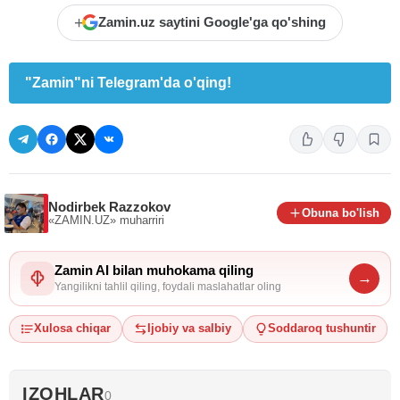
+
Zamin.uz saytini Google'ga qo'shing
"Zamin"ni Telegram'da o'qing!
Nodirbek Razzokov
Obuna bo'lish
«ZAMIN.UZ»
muharriri
Zamin AI bilan muhokama qiling
→
Yangilikni tahlil qiling, foydali maslahatlar oling
Xulosa chiqar
Ijobiy va salbiy
Soddaroq tushuntir
IZOHLAR
0