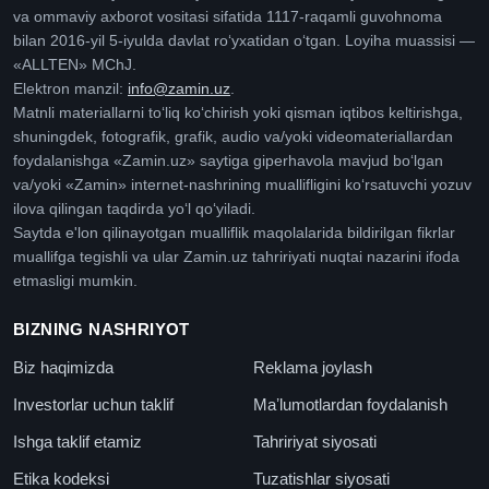
va ommaviy axborot vositasi sifatida 1117-raqamli guvohnoma
bilan 2016-yil 5-iyulda davlat roʻyxatidan oʻtgan. Loyiha muassisi —
«ALLTEN» MChJ.
Elektron manzil:
info@zamin.uz
.
Matnli materiallarni toʻliq koʻchirish yoki qisman iqtibos keltirishga,
shuningdek, fotografik, grafik, audio va/yoki videomateriallardan
foydalanishga «Zamin.uz» saytiga giperhavola mavjud boʻlgan
va/yoki «Zamin» internet-nashrining muallifligini koʻrsatuvchi yozuv
ilova qilingan taqdirda yoʻl qoʻyiladi.
Saytda e'lon qilinayotgan mualliflik maqolalarida bildirilgan fikrlar
muallifga tegishli va ular Zamin.uz tahririyati nuqtai nazarini ifoda
etmasligi mumkin.
BIZNING NASHRIYOT
Biz haqimizda
Reklama joylash
Investorlar uchun taklif
Maʼlumotlardan foydalanish
Ishga taklif etamiz
Tahririyat siyosati
Etika kodeksi
Tuzatishlar siyosati