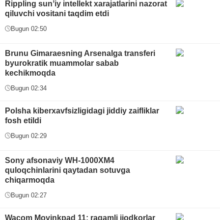
Rippling sunʼiy intellekt xarajatlarini nazorat
qiluvchi vositani taqdim etdi
Bugun 02:50
Brunu Gimaraesning Arsenalga transferi
byurokratik muammolar sabab
kechikmoqda
Bugun 02:34
Polsha kiberxavfsizligidagi jiddiy zaifliklar
fosh etildi
Bugun 02:29
Sony afsonaviy WH-1000XM4
quloqchinlarini qaytadan sotuvga
chiqarmoqda
Bugun 02:27
Wacom Movinkpad 11: raqamli ijodkorlar