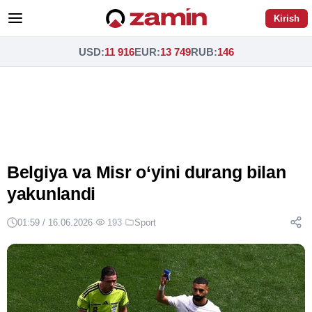
Kirish
USD
:
11 916
EUR
:
13 749
RUB
:
146
Belgiya va Misr o‘yini durang bilan
yakunlandi
01:59 / 16.06.2026
·
193
·
Sport