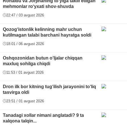
Ronaldu va Jorjinaning to‘yiga taklif etilgan
mehmonlar ro‘yxati shov-shuvda
22:47 / 03 avgust 2026
Qozog‘istonlik kelinning mahr uchun
kutilmagan talabi barchani hayratga soldi
18:01 / 06 avgust 2026
Oshqozonidan butun o‘ljalar chiqqan
maxluq sohilga chiqdi
11:53 / 01 avgust 2026
Dron ilk bor kitning tug‘ilish jarayonini to‘liq
tasvirga oldi
23:51 / 01 avgust 2026
Tanadagi xollar nimani anglatadi? 9 ta
xalqona talqin...