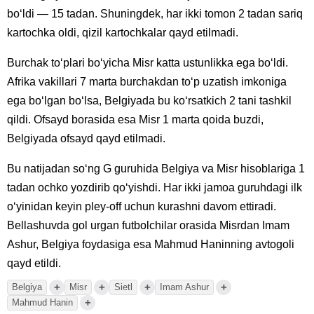
bo‘ldi — 15 tadan. Shuningdek, har ikki tomon 2 tadan sariq
kartochka oldi, qizil kartochkalar qayd etilmadi.
Burchak to‘plari bo‘yicha Misr katta ustunlikka ega bo‘ldi.
Afrika vakillari 7 marta burchakdan to‘p uzatish imkoniga
ega bo‘lgan bo‘lsa, Belgiyada bu ko‘rsatkich 2 tani tashkil
qildi. Ofsayd borasida esa Misr 1 marta qoida buzdi,
Belgiyada ofsayd qayd etilmadi.
Bu natijadan so‘ng G guruhida Belgiya va Misr hisoblariga 1
tadan ochko yozdirib qo‘yishdi. Har ikki jamoa guruhdagi ilk
o‘yinidan keyin pley-off uchun kurashni davom ettiradi.
Bellashuvda gol urgan futbolchilar orasida Misrdan Imam
Ashur, Belgiya foydasiga esa Mahmud Haninning avtogoli
qayd etildi.
+
+
+
+
Belgiya
Misr
Sietl
Imam Ashur
+
Mahmud Hanin