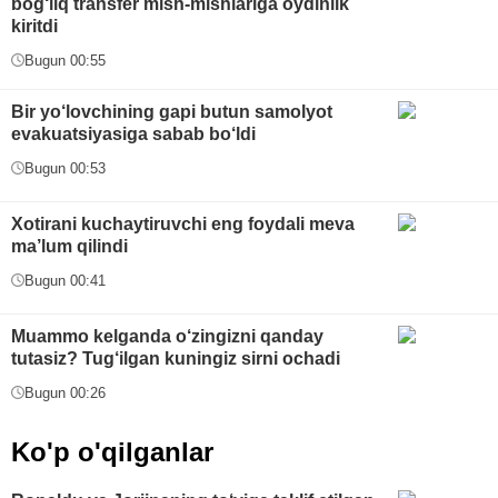
bog‘liq transfer mish-mishlariga oydinlik
kiritdi
Bugun 00:55
Bir yo‘lovchining gapi butun samolyot
evakuatsiyasiga sabab bo‘ldi
Bugun 00:53
Xotirani kuchaytiruvchi eng foydali meva
ma’lum qilindi
Bugun 00:41
Muammo kelganda o‘zingizni qanday
tutasiz? Tug‘ilgan kuningiz sirni ochadi
Bugun 00:26
Ko'p o'qilganlar