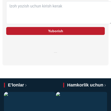
Yuborish
…
E'lonlar
Hamkorlik uchun