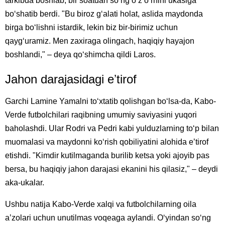
tarkibda boshlab, bir soatdan soʻng oʻz oʻrnini ukasiga
boʻshatib berdi. "Bu biroz gʻalati holat, aslida maydonda
birga boʻlishni istardik, lekin biz bir-birimiz uchun
qaygʻuramiz. Men zaxiraga olingach, haqiqiy hayajon
boshlandi," – deya qoʻshimcha qildi Laros.
Jahon darajasidagi eʼtirof
Garchi Lamine Yamalni toʻxtatib qolishgan boʻlsa-da, Kabo-
Verde futbolchilari raqibning umumiy saviyasini yuqori
baholashdi. Ular Rodri va Pedri kabi yulduzlarning toʻp bilan
muomalasi va maydonni koʻrish qobiliyatini alohida eʼtirof
etishdi. "Kimdir kutilmaganda burilib ketsa yoki ajoyib pas
bersa, bu haqiqiy jahon darajasi ekanini his qilasiz," – deydi
aka-ukalar.
Ushbu natija Kabo-Verde xalqi va futbolchilarning oila
aʼzolari uchun unutilmas voqeaga aylandi. Oʻyindan soʻng