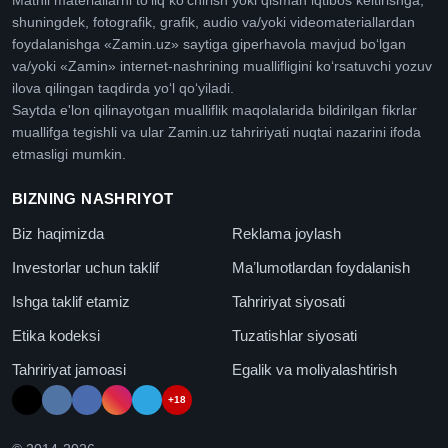
Matnli materiallarni toʻliq koʻchirish yoki qisman iqtibos keltirishga,
shuningdek, fotografik, grafik, audio va/yoki videomateriallardan
foydalanishga «Zamin.uz» saytiga giperhavola mavjud boʻlgan
va/yoki «Zamin» internet-nashrining muallifligini koʻrsatuvchi yozuv
ilova qilingan taqdirda yoʻl qoʻyiladi.
Saytda e'lon qilinayotgan mualliflik maqolalarida bildirilgan fikrlar
muallifga tegishli va ular Zamin.uz tahririyati nuqtai nazarini ifoda
etmasligi mumkin.
BIZNING NASHRIYOT
Biz haqimizda
Reklama joylash
Investorlar uchun taklif
Maʼlumotlardan foydalanish
Ishga taklif etamiz
Tahririyat siyosati
Etika kodeksi
Tuzatishlar siyosati
Tahririyat jamoasi
Egalik va moliyalashtirish
+18