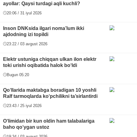
ayollar: Qaysi turdagi aqli kuchli?
20:06 / 31 iyul 2026
Inson DNKsida ilgari noma’lum ikki
ajdodning izi topildi
23:22 / 03 avgust 2026
Elektr ustuniga chiqqan ulkan ilon elektr
toki urishi oqibatida halok bo‘ldi
Bugun 05:20
Qo‘llarida maktabga boradigan 10 yoshli
Ralf tarmoqlarda ko‘pchilikni ta’sirlantirdi
23:43 / 25 iyul 2026
O‘limidan bir kun oldin ham talabalariga
baho qo‘ygan ustoz
19:34 / 03 avgust 2026