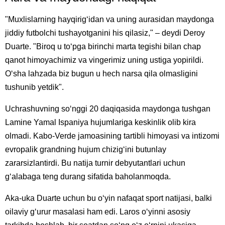
"Muxlislarning hayqirigʻidan va uning aurasidan maydonga
jiddiy futbolchi tushayotganini his qilasiz," – deydi Deroy
Duarte. "Biroq u toʻpga birinchi marta tegishi bilan chap
qanot himoyachimiz va vingerimiz uning ustiga yopirildi.
Oʻsha lahzada biz bugun u hech narsa qila olmasligini
tushunib yetdik".
Uchrashuvning soʻnggi 20 daqiqasida maydonga tushgan
Lamine Yamal Ispaniya hujumlariga keskinlik olib kira
olmadi. Kabo-Verde jamoasining tartibli himoyasi va intizomi
evropalik grandning hujum chizigʻini butunlay
zararsizlantirdi. Bu natija turnir debyutantlari uchun
gʻalabaga teng durang sifatida baholanmoqda.
Aka-uka Duarte uchun bu oʻyin nafaqat sport natijasi, balki
oilaviy gʻurur masalasi ham edi. Laros oʻyinni asosiy