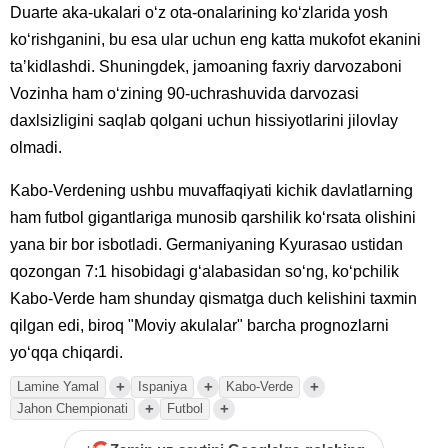
Duarte aka-ukalari oʻz ota-onalarining koʻzlarida yosh
koʻrishganini, bu esa ular uchun eng katta mukofot ekanini
taʼkidlashdi. Shuningdek, jamoaning faxriy darvozaboni
Vozinha ham oʻzining 90-uchrashuvida darvozasi
daxlsizligini saqlab qolgani uchun hissiyotlarini jilovlay
olmadi.
Kabo-Verdening ushbu muvaffaqiyati kichik davlatlarning
ham futbol gigantlariga munosib qarshilik koʻrsata olishini
yana bir bor isbotladi. Germaniyaning Kyurasao ustidan
qozongan 7:1 hisobidagi gʻalabasidan soʻng, koʻpchilik
Kabo-Verde ham shunday qismatga duch kelishini taxmin
qilgan edi, biroq "Moviy akulalar" barcha prognozlarni
yoʻqqa chiqardi.
+
+
+
Lamine Yamal
Ispaniya
Kabo-Verde
+
+
Jahon Chempionati
Futbol