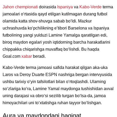
Jahon chempionati
doirasida
Ispaniya
va
Kabo-Verde
terma
jamoalari oʻrtasida qayd etilgan kutilmagan durang futbol
olamida katta shov-shuvga sabab boʻldi. Mazkur
uchrashuvda koʻpchilikning eʼtibori Barselona va Ispaniya
futbolining yangi yulduzi Lamine Yamalga qaratilgan edi,
biroq maydon egalari yosh iqtidorning barcha harakatlarini
chippakka chiqarishga muvaffaq boʻlishdi. Bu haqda
Goal.com
xabar
beradi.
Kabo-Verde terma jamoasi safida harakat qilgan aka-uka
Laros va Deroy Duarte ESPN nashriga bergan intervyusida
ushbu tarixiy oʻyin tafsilotlari bilan oʻrtoqlashdi. Ularning
soʻzlariga koʻra, Lamine Yamal maydonga tushishidan avval
uning darajasi va obroʻsi sezilib turgan boʻlsa-da, jamoa
himoyachilari uni toʻxtatishga ruhan tayyor boʻlishgan.
Aura va maydondagi haqiqat