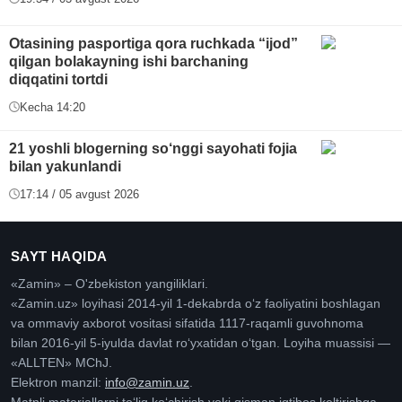
Otasining pasportiga qora ruchkada “ijod”
qilgan bolakayning ishi barchaning
diqqatini tortdi
Kecha 14:20
21 yoshli blogerning so‘nggi sayohati fojia
bilan yakunlandi
17:14 / 05 avgust 2026
SAYT HAQIDA
«Zamin» – O'zbekiston yangiliklari.
«Zamin.uz» loyihasi 2014-yil 1-dekabrda oʻz faoliyatini boshlagan
va ommaviy axborot vositasi sifatida 1117-raqamli guvohnoma
bilan 2016-yil 5-iyulda davlat roʻyxatidan oʻtgan. Loyiha muassisi —
«ALLTEN» MChJ.
Elektron manzil:
info@zamin.uz
.