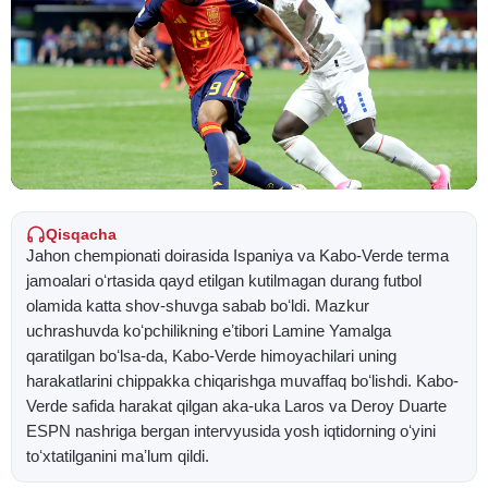
Qisqacha
Jahon chempionati doirasida Ispaniya va Kabo-Verde terma
jamoalari oʻrtasida qayd etilgan kutilmagan durang futbol
olamida katta shov-shuvga sabab boʻldi. Mazkur
uchrashuvda koʻpchilikning eʼtibori Lamine Yamalga
qaratilgan boʻlsa-da, Kabo-Verde himoyachilari uning
harakatlarini chippakka chiqarishga muvaffaq boʻlishdi. Kabo-
Verde safida harakat qilgan aka-uka Laros va Deroy Duarte
ESPN nashriga bergan intervyusida yosh iqtidorning oʻyini
toʻxtatilganini maʼlum qildi.