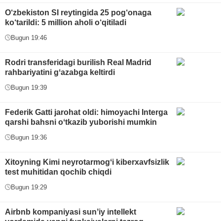
O‘zbekiston SI reytingida 25 pog‘onaga
ko‘tarildi: 5 million aholi o‘qitiladi
Bugun 19:46
Rodri transferidagi burilish Real Madrid
rahbariyatini gʻazabga keltirdi
Bugun 19:39
Federik Gatti jarohat oldi: himoyachi Interga
qarshi bahsni oʻtkazib yuborishi mumkin
Bugun 19:36
Xitoyning Kimi neyrotarmogʻi kiberxavfsizlik
test muhitidan qochib chiqdi
Bugun 19:29
Airbnb kompaniyasi sunʼiy intellekt