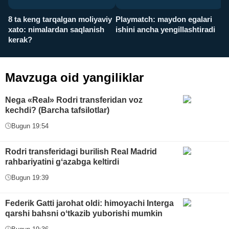
8 ta keng tarqalgan moliyaviy
Playmatch: maydon egalari
P
xato: nimalardan saqlanish
ishini ancha yengillashtiradi
u
kerak?
x
Mavzuga oid yangiliklar
Nega «Real» Rodri transferidan voz
kechdi? (Barcha tafsilotlar)
Bugun 19:54
Rodri transferidagi burilish Real Madrid
rahbariyatini gʻazabga keltirdi
Bugun 19:39
Federik Gatti jarohat oldi: himoyachi Interga
qarshi bahsni oʻtkazib yuborishi mumkin