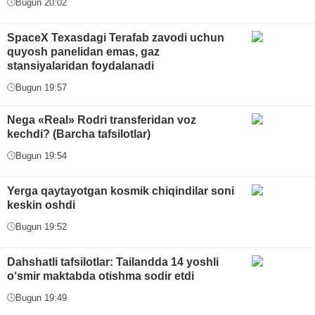
Bugun 20:02
SpaceX Texasdagi Terafab zavodi uchun
quyosh panelidan emas, gaz
stansiyalaridan foydalanadi
Bugun 19:57
Nega «Real» Rodri transferidan voz
kechdi? (Barcha tafsilotlar)
Bugun 19:54
Yerga qaytayotgan kosmik chiqindilar soni
keskin oshdi
Bugun 19:52
Dahshatli tafsilotlar: Tailandda 14 yoshli
o‘smir maktabda otishma sodir etdi
Bugun 19:49