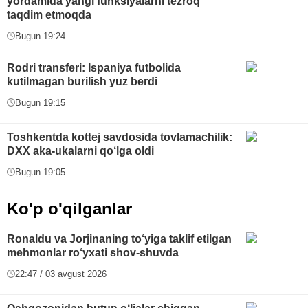
yordamida yangi funksiyalarni tezroq
taqdim etmoqda
Bugun 19:24
Rodri transferi: Ispaniya futbolida
kutilmagan burilish yuz berdi
Bugun 19:15
Toshkentda kottej savdosida tovlamachilik:
DXX aka-ukalarni qo‘lga oldi
Bugun 19:05
Ko'p o'qilganlar
Ronaldu va Jorjinaning to‘yiga taklif etilgan
mehmonlar ro‘yxati shov-shuvda
22:47 / 03 avgust 2026