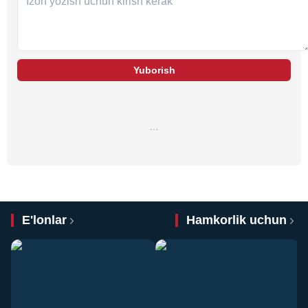
Yuborish
…
E'lonlar
Hamkorlik uchun