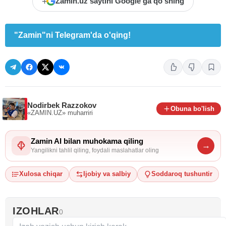
+
Zamin.uz saytini Google'ga qo'shing
"Zamin"ni Telegram'da o'qing!
Nodirbek Razzokov
Obuna bo'lish
«ZAMIN.UZ»
muharriri
Zamin AI bilan muhokama qiling
→
Yangilikni tahlil qiling, foydali maslahatlar oling
Xulosa chiqar
Ijobiy va salbiy
Soddaroq tushuntir
IZOHLAR
0