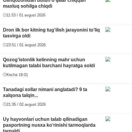
Oshqozonidan butun o‘ljalar chiqqan
maxluq sohilga chiqdi
11:53 / 01 avgust 2026
Dron ilk bor kitning tug‘ilish jarayonini to‘liq
tasvirga oldi
23:51 / 01 avgust 2026
Qozog‘istonlik kelinning mahr uchun
kutilmagan talabi barchani hayratga soldi
Kecha 18:01
Tanadagi xollar nimani anglatadi? 9 ta
xalqona talqin...
21:35 / 02 avgust 2026
Uy hayvonlari uchun talab qilinadigan
pasportning nusxa ko‘rinishi tarmoqlarda
tarqaldi