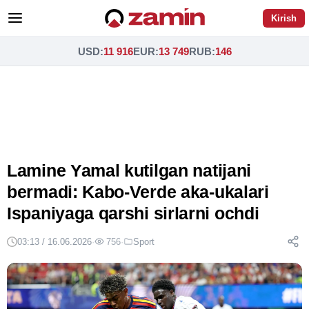
Kirish
USD
:
11 916
EUR
:
13 749
RUB
:
146
Lamine Yamal kutilgan natijani
bermadi: Kabo-Verde aka-ukalari
Ispaniyaga qarshi sirlarni ochdi
03:13 / 16.06.2026
·
756
·
Sport