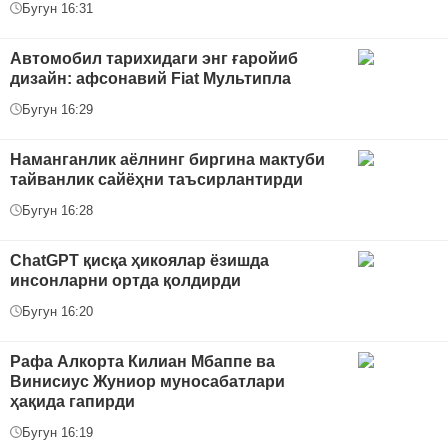
Бугун 16:31
Автомобил тарихидаги энг ғаройиб
дизайн: афсонавий Fiat Мультипла
Бугун 16:29
Наманганлик аёлнинг биргина мактуби
тайванлик сайёҳни таъсирлантирди
Бугун 16:28
ChatGPT қисқа ҳикоялар ёзишда
инсонларни ортда қолдирди
Бугун 16:20
Рафа Алкорта Килиан Мбаппе ва
Винисиус Жуниор муносабатлари
ҳақида гапирди
Бугун 16:19