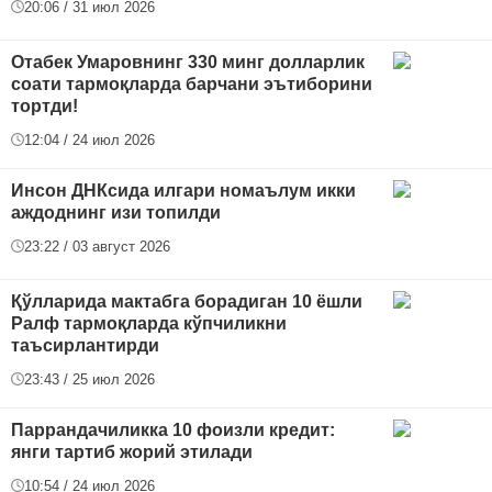
20:06 / 31 июл 2026
Отабек Умаровнинг 330 минг долларлик
соати тармоқларда барчани эътиборини
тортди!
12:04 / 24 июл 2026
Инсон ДНКсида илгари номаълум икки
аждоднинг изи топилди
23:22 / 03 август 2026
Қўлларида мактабга борадиган 10 ёшли
Ралф тармоқларда кўпчиликни
таъсирлантирди
23:43 / 25 июл 2026
Паррандачиликка 10 фоизли кредит:
янги тартиб жорий этилади
10:54 / 24 июл 2026