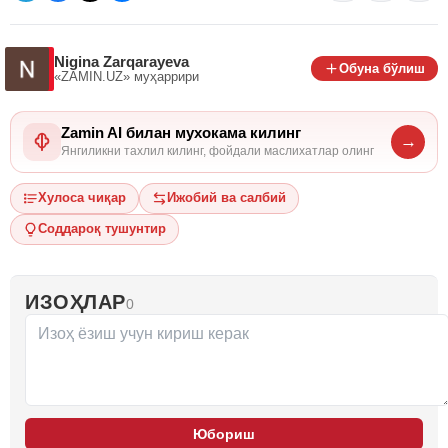
Nigina Zarqarayeva
Обуна бўлиш
«ZAMIN.UZ»
муҳаррири
Zamin AI билан мухокама килинг
→
Янгиликни тахлил килинг, фойдали маслихатлар олинг
Хулоса чиқар
Ижобий ва салбий
Соддароқ тушунтир
ИЗОҲЛАР
0
Юбориш