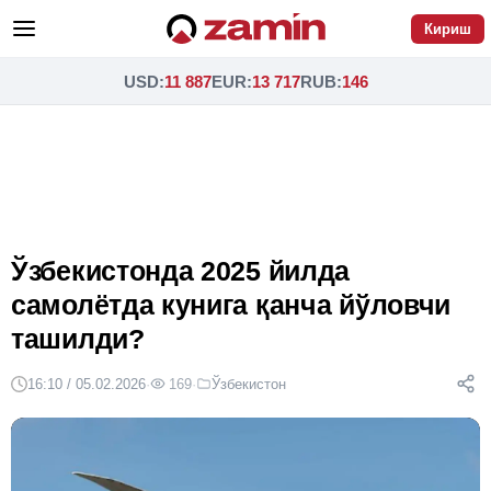
Кириш
USD
:
11 887
EUR
:
13 717
RUB
:
146
Ўзбекистонда 2025 йилда
самолётда кунига қанча йўловчи
ташилди?
16:10 / 05.02.2026
·
169
·
Ўзбекистон