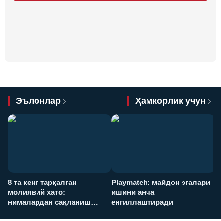
…
Эълонлар
Ҳамкорлик учун
8 та кенг тарқалган
Playmatch: майдон эгалари
P
молиявий хато:
ишини анча
у
нималардан сақланиш
енгиллаштиради
х
керак?