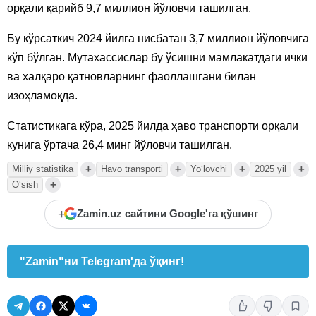
орқали қарийб 9,7 миллион йўловчи ташилган.
Бу кўрсаткич 2024 йилга нисбатан 3,7 миллион йўловчига
кўп бўлган. Мутахассислар бу ўсишни мамлакатдаги ички
ва халқаро қатновларнинг фаоллашгани билан
изоҳламоқда.
Статистикага кўра, 2025 йилда ҳаво транспорти орқали
кунига ўртача 26,4 минг йўловчи ташилган.
+
+
+
+
Milliy statistika
Havo transporti
Yoʻlovchi
2025 yil
+
Oʻsish
+
Zamin.uz сайтини Google'га қўшинг
"Zamin"ни Telegram'да ўқинг!