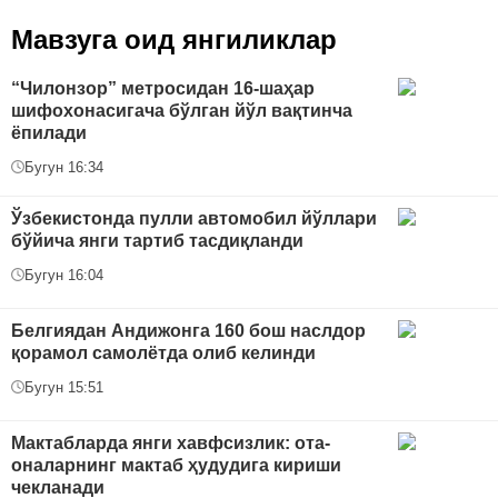
Мавзуга оид янгиликлар
“Чилонзор” метросидан 16-шаҳар
шифохонасигача бўлган йўл вақтинча
ёпилади
Бугун 16:34
Ўзбекистонда пулли автомобил йўллари
бўйича янги тартиб тасдиқланди
Бугун 16:04
Белгиядан Андижонга 160 бош наслдор
қорамол самолётда олиб келинди
Бугун 15:51
Мактабларда янги хавфсизлик: ота-
оналарнинг мактаб ҳудудига кириши
чекланади