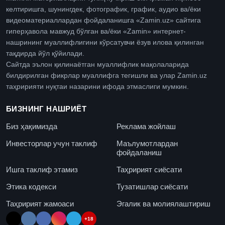
келтиришга, шунингдек, фотографик, график, аудио ва/ёки
видеоматериаллардан фойдаланишга «Zamin.uz» сайтига
гиперҳавола мавжуд бўлган ва/ёки «Zamin» интернет-
нашрининг муаллифлигини кўрсатувчи ёзув илова қилинган
тақдирда йўл қўйилади.
Сайтда эълон қилинаётган муаллифлик мақолаларида
билдирилган фикрлар муаллифга тегишли ва улар Zamin.uz
таҳририяти нуқтаи назарини ифода этмаслиги мумкин.
БИЗНИНГ НАШРИЁТ
Биз ҳақимизда
Реклама жойлаш
Инвесторлар учун таклиф
Маълумотлардан
фойдаланиш
Ишга таклиф этамиз
Таҳририят сиёсати
Этика кодекси
Тузатишлар сиёсати
Таҳририят жамоаси
Эгалик ва молиялаштириш
+18