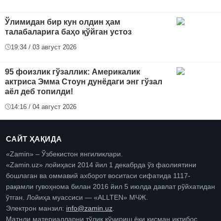
Ўлимидан бир кун олдин ҳам
талабаларига баҳо қўйган устоз
19:34 / 03 август 2026
95 фоизлик гўзаллик: Америкалик
актриса Эмма Стоун дунёдаги энг гўзал
аёл деб топилди!
14:16 / 04 август 2026
САЙТ ҲАҚИДА
«Zamin» – Ўзбекистон янгиликлари.
«Zamin.uz» лойиҳаси 2014 йил 1 декабрда ўз фаолиятини
бошлаган ва оммавий ахборот воситаси сифатида 1117-
рақамли гувоҳнома билан 2016 йил 5 июлда давлат рўйхатидан
ўтган. Лойиҳа муассиси — «ALLTEN» МЧЖ.
Электрон манзил:
info@zamin.uz
.
Матнли материалларни тўлиқ кўчириш ёки қисман иқтибос