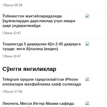
Бугун 05:59
Ўзбекистон мактабларидаэнди
ўқувчилардан дарсликлар учун ижара
ҳақи ундирилмайди
Кеча 13:47
Тошкентда 5 дақиқалик йўл 2:45 дақиқага
тушди: янги йўналиш (видео)
Кеча 10:47
Сўнгги янгиликлар
Telegram орқали тарқатилаётган iPhone
иловалари махфийликка хавф солмоқда
Бугун 17:00
Лионель Месси Интер Миами сафида