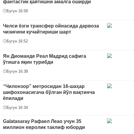
фантастик қайтишни амалга оширди
Бугун 16:58
Челси ёзги трансфер ойнасида дарвоза
чизиғини кучайтириши шарт
Бугун 16:52
Ян Диоманде Реал Мадрид сафига
ўтишга яқин турибди
Бугун 16:38
“Чилонзор” метросидан 16-шаҳар
шифохонасигача бўлган йўл вақтинча
ёпилади
Бугун 16:34
Galatasaray Рафаел Леао учун 35
миллион евролик таклиф юборди