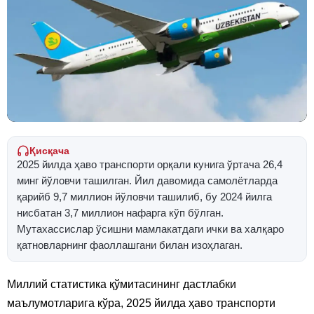
Қисқача
2025 йилда ҳаво транспорти орқали кунига ўртача 26,4
минг йўловчи ташилган. Йил давомида самолётларда
қарийб 9,7 миллион йўловчи ташилиб, бу 2024 йилга
нисбатан 3,7 миллион нафарга кўп бўлган.
Мутахассислар ўсишни мамлакатдаги ички ва халқаро
қатновларнинг фаоллашгани билан изоҳлаган.
Миллий статистика қўмитасининг дастлабки
маълумотларига кўра, 2025 йилда ҳаво транспорти