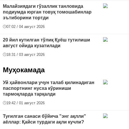
Малайзиядаги гўзаллик танловида
подиумда юрган товуқ томошабинлар
эътиборини тортди
07:02 / 04 август 2026
20 йил кутилган тўлиқ Қуёш тутилиши
август ойида кузатилади
18:31 / 03 август 2026
Муҳокамада
Уй ҳайвонлари учун талаб қилинадиган
паспортнинг нусха кўриниши
тармоқларда тарқалди
19:42 / 01 август 2026
Туғилган санаси бўйича "энг ақлли"
аёллар: Қайси турдаги ақли кучли?