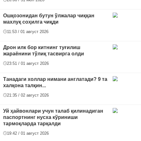
Ошқозонидан бутун ўлжалар чиққан
махлуқ соҳилга чиқди
11:53 / 01 август 2026
Дрон илк бор китнинг туғилиш
жараёнини тўлиқ тасвирга олди
23:51 / 01 август 2026
Танадаги холлар нимани англатади? 9 та
халқона талқин...
21:35 / 02 август 2026
Уй ҳайвонлари учун талаб қилинадиган
паспортнинг нусха кўриниши
тармоқларда тарқалди
19:42 / 01 август 2026