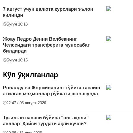
7 август учун валюта курслари эълон
қилинди
Бугун 16:18
Жоау Педро Денни Велбекнинг
Челсеидаги трансферига муносабат
билдирди
Бугун 16:15
Кўп ўқилганлар
Роналду ва Жоржинанинг тўйига таклиф
этилган меҳмонлар рўйхати шов-шувда
22:47 / 03 август 2026
Туғилган санаси бўйича "энг ақлли"
аёллар: Қайси турдаги ақли кучли?
20:06 / 31 июл 2026