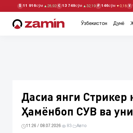
11 916
сўм
13 749
сўм
146
сўм
$
€
₽
¥
▲
28,92
▲
32,19
▼
0,18
Ўзбекистон
Дунё
Дасиа янги Стрикер 
Ҳамёнбоп СУВ ва ун
11:26 / 08.07.2026
·
83
·
Авто