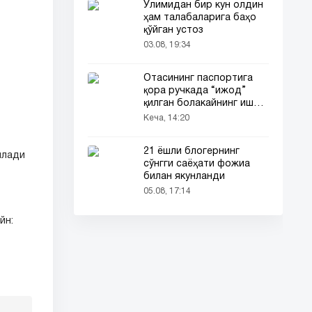
Ўлимидан бир кун олдин
ҳам талабаларига баҳо
қўйган устоз
03.08, 19:34
Отасининг паспортига
қора ручкада “ижод”
қилган болакайнинг иши
барчанинг диққатини
Кеча, 14:20
тортди
21 ёшли блогернинг
илади
сўнгги саёҳати фожиа
билан якунланди
05.08, 17:14
йн: