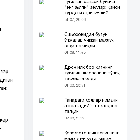
Туғилган санаси бўйича
"энг ақлли" аёллар: Қайси
турдаги ақли кучли?
31.07, 20:06
н
Ошқозонидан бутун
ўлжалар чиққан махлуқ
соҳилга чиқди
01.08, 11:53
Дрон илк бор китнинг
клар
туғилиш жараёнини тўлиқ
тасвирга олди
диган
01.08, 23:51
ан:
Танадаги холлар нимани
англатади? 9 та халқона
талқин...
02.08, 21:35
икер
-
Қозоғистонлик келиннинг
маҳр учун кутилмаган