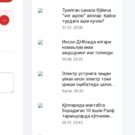
Туғилган санаси бўйича
"энг ақлли" аёллар: Қайси
→
турдаги ақли кучли?
31.07, 20:06
Инсон ДНКсида илгари
номаълум икки
аждоднинг изи топилди
03.08, 23:22
Электр устунига чиққан
улкан илон электр токи
уриши оқибатида ҳалок
бўлди
Бугун, 05:20
Қўлларида мактабга
борадиган 10 ёшли Ралф
тармоқларда кўпчиликни
таъсирлантирди
25.07, 23:43