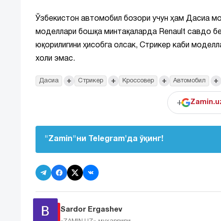
Ўзбекистон автомобил бозори учун ҳам Дасиа мод
моделлари бошқа минтақаларда Renault савдо бе
юқорилигини ҳисобга олсак, Стрикер каби модел
холи эмас.
+
+
+
+
Дасиа
Стрикер
Кроссовер
Автомобил
+
Zamin.u
"Zamin"ни Telegram'да ўқинг!
Sardor Ergashev