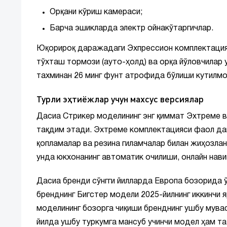
Орқани кўриш камераси;
Барча эшикларда электр ойнакўтаргичлар.
Юқорироқ даражадаги Эхпрессион комплектацияси
тўхташ тормози (ауто-ҳолд) ва орқа йўловчилар у
тахминан 26 минг фунт атрофида бўлиши кутилмо
Турли эҳтиёжлар учун махсус версиялар
Дасиа Стрикер моделининг энг қиммат Эхтреме в
тақдим этади. Эхтреме комплектацияси фаол дам
қопламалар ва резина гиламчалар билан жиҳозлан
унда юкхонанинг автоматик очилиши, онлайн нав
Дасиа бренди сўнгги йилларда Европа бозорида 
бренднинг Бигстер модели 2025-йилнинг иккинчи 
моделининг бозорга чиқиши бренднинг ушбу мув
йилда ушбу туркумга мансуб учинчи модел ҳам т