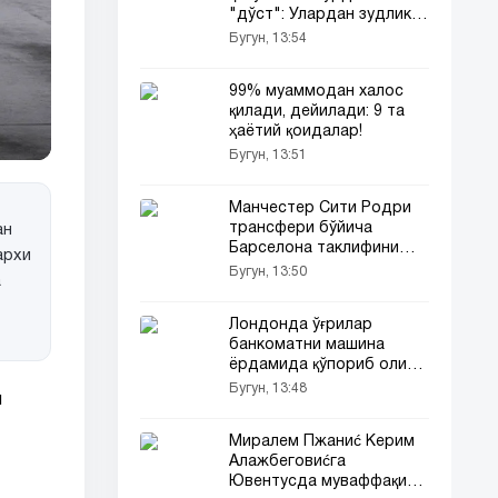
"дўст": Улардан зудлик
билан узоқлашинг!
Бугун, 13:54
99% муаммодан халос
қилади, дейилади: 9 та
ҳаётий қоидалар!
Бугун, 13:51
Манчестер Сити Родри
трансфери бўйича
ан
Барселона таклифини
архи
рад этишга тайёр
Бугун, 13:50
а
Лондонда ўғрилар
банкоматни машина
ёрдамида қўпориб олиб
кетишди
Бугун, 13:48
л
Миралем Пжаниć Керим
Алажбеговиćга
Ювентусда муваффақият