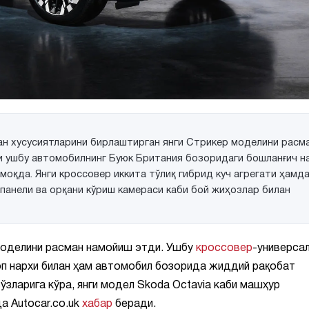
ан хусусиятларини бирлаштирган янги Стрикер моделини расм
чи ушбу автомобилнинг Буюк Британия бозоридаги бошланғич н
моқда. Янги кроссовер иккита тўлиқ гибрид куч агрегати ҳамд
 панели ва орқани кўриш камераси каби бой жиҳозлар билан
оделини расман намойиш этди. Ушбу
кроссовер
-универса
боп нархи билан ҳам автомобил бозорида жиддий рақобат
ўзларига кўра, янги модел Skoda Octavia каби машҳур
а Autocar.co.uk
хабар
беради.