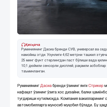
Қисқача
Руминиянинг Дасиа бренди СУВ, универсал ва сед
намойиш этди. Узунлиги 4,62 метрни ташкил этув
25 минг фунт стерлингдан паст бўлиши вада қилин
10,1 дюймли сенсорли дисплей, рақамли асбоблар
таъминланган.
Руминиянинг
Дасиа
бренди ўзининг янги
Стрикер
м
нафақат ўзининг ўзига хос дизайни, балки ҳамён
туғдириши кутилмоқда. Компания вакилларининг с
автомобилларга муносиб муқобил бўлади. Бу ҳақд