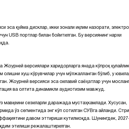
 эса қуйма дисклар, икки зонали иқлим назорати, электро
чун USB портлар билан бойитилган. Бу версиянинг нархи
қда.
а Жоурней версиялари харидорларга янада кўпроқ қулайли
 олишни хуш кўрувчилар учун мўлжалланган бўлиб, у ювила
ган. Жоурней версияси эса оилавий саёҳатлар учун мосланг
игация ва олтита динамикли аудиотизим мавжуд.
ўз мавқеини сезиларли даражада мустаҳкамлади. Хусусан,
ярмида ўз сегментида энг кўп сотилган СУВга айланди. Стр
аффақиятини давом эттириши кутилмоқда. Шунингдек, 2027
ақдим этилиши режалаштирилган.