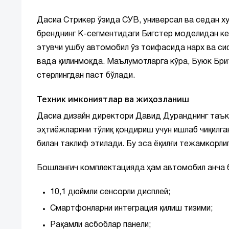
Дасиа Стрикер ўзида СУВ, универсал ва седан ху
бренднинг К-сегментидаги Бигстер моделидан кей
этувчи ушбу автомобил ўз тоифасида нарх ва си
вада қилинмоқда. Маълумотларга кўра, Буюк Бри
стерлингдан паст бўлади.
Техник имкониятлар ва жиҳозланиш
Дасиа дизайн директори Давид Дуранднинг таък
эҳтиёжларини тўлиқ қондириш учун ишлаб чиқилган
билан таклиф этилади. Бу эса ёқилғи тежамкорли
Бошланғич комплектацияда ҳам автомобил анча бо
10,1 дюймли сенсорли дисплей;
Смартфонларни интеграция қилиш тизими;
Рақамли асбоблар панели;