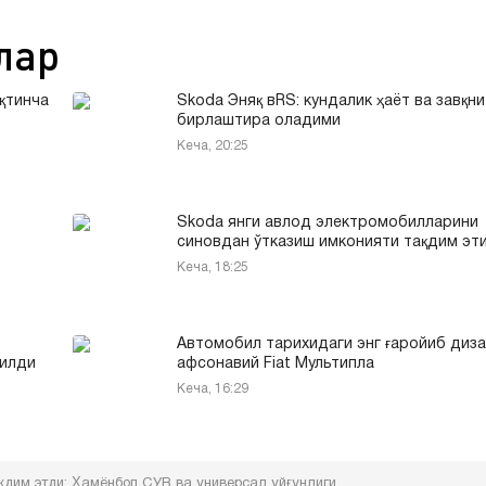
лар
қтинча
Skoda Эняқ вRS: кундалик ҳаёт ва завқни
бирлаштира оладими
Кеча, 20:25
Skoda янги авлод электромобилларини
синовдан ўтказиш имконияти тақдим эт
Кеча, 18:25
Автомобил тарихидаги энг ғаройиб диза
тилди
афсонавий Fiat Мультипла
Кеча, 16:29
қдим этди: Ҳамёнбоп СУВ ва универсал уйғунлиги