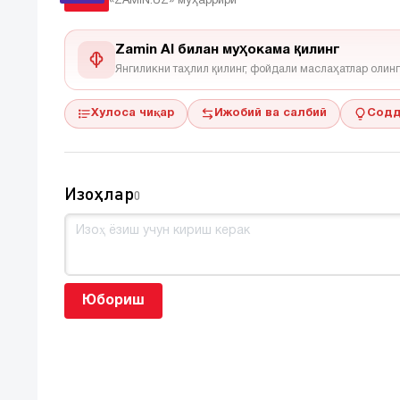
«ZAMIN.UZ»
муҳаррири
Zamin AI билан муҳокама қилинг
Янгиликни таҳлил қилинг, фойдали маслаҳатлар олинг
Хулоса чиқар
Ижобий ва салбий
Содд
Изоҳлар
0
Юбориш