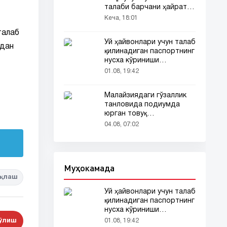
талаби барчани ҳайратга
солди
Кеча, 18:01
талаб
Уй ҳайвонлари учун талаб
лдан
қилинадиган паспортнинг
нусха кўриниши
тармоқларда тарқалди
01.08, 19:42
Малайзиядаги гўзаллик
танловида подиумда
юрган товуқ
томошабинлар
04.08, 07:02
эътиборини тортди
Муҳокамада
қлаш
Уй ҳайвонлари учун талаб
қилинадиган паспортнинг
нусха кўриниши
тармоқларда тарқалди
бўлиш
01.08, 19:42