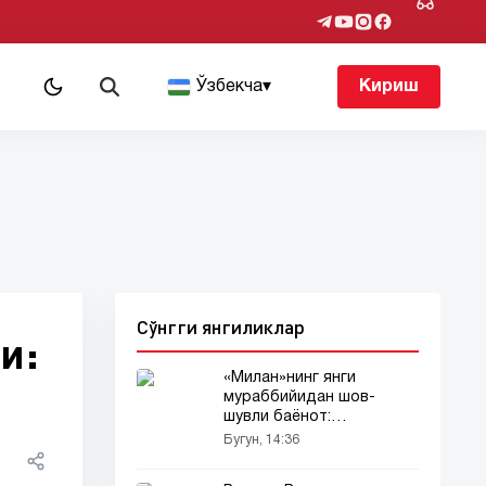
т
Ўзбекча
▾
Кириш
Сўнгги янгиликлар
и:
«Милан»нинг янги
мураббийидан шов-
шувли баёнот:
Рақиблардан қўрқмаймиз
Бугун, 14:36