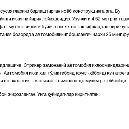
сусиятларини бирлаштирган ноёб конструкцияга эга. Бу
инги иккинчи йирик лойиҳасидир. Узунлиги 4,62 метрни таш
фат мутаносиблиги бўйича энг яхши таклифлардан бири бўл
тания бозорида автомобилнинг бошланғич нархи 25 минг ф
идлашича, Стрикер замонавий автомобил ихлосмандларин
. Автомобил икки хил тўлиқ гибрид (фулл-ҳйбрид) куч агрег
ги ва экологик тозаликни таъминлашда муҳим рол ўйнайди.
й жиҳозланган. Унга қуйидагилар киритилган: