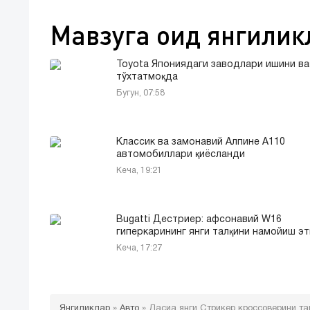
Мавзуга оид янгилик
Toyota Япониядаги заводлари ишини ва
тўхтатмоқда
Бугун, 07:58
Классик ва замонавий Алпине A110
автомобиллари қиёсланди
Кеча, 19:21
Bugatti Дестриер: афсонавий W16
гиперкарининг янги талқини намойиш э
Кеча, 17:27
Янгиликлар
»
Авто
»
Дасиа янги Стрикер кроссоверини та