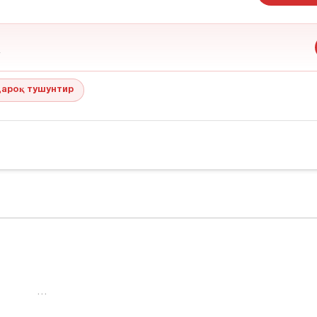
ароқ тушунтир
…