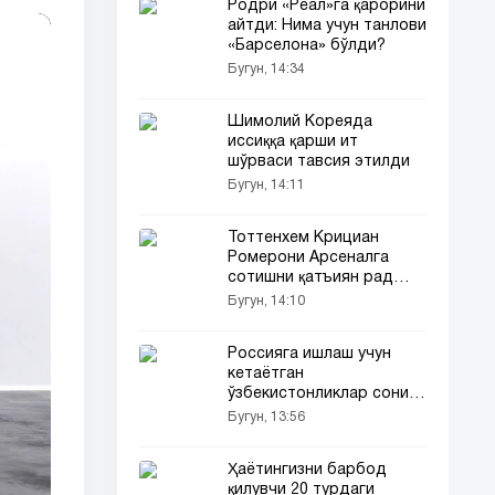
Родри «Реал»га қарорини
айтди: Нима учун танлови
«Барселона» бўлди?
Бугун, 14:34
Шимолий Кореяда
иссиққа қарши ит
шўрваси тавсия этилди
Бугун, 14:11
Тоттенхем Крициан
Ромерони Арсеналга
сотишни қатъиян рад
этди
Бугун, 14:10
Россияга ишлаш учун
кетаётган
ўзбекистонликлар сони
камаймоқда
Бугун, 13:56
Ҳаётингизни барбод
қилувчи 20 турдаги