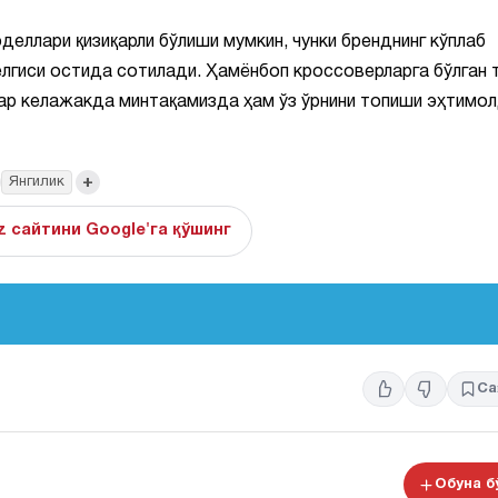
еллари қизиқарли бўлиши мумкин, чунки бренднинг кўплаб
лгиси остида сотилади. Ҳамёнбоп кроссоверларга бўлган 
лар келажакда минтақамизда ҳам ўз ўрнини топиши эҳтимо
+
Янгилик
z сайтини Google'га қўшинг
Са
Обуна 