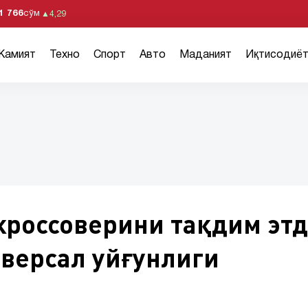
1 766
сўм
▲
4,29
Жамият
Техно
Спорт
Авто
Маданият
Иқтисодиё
кроссоверини тақдим этд
иверсал уйғунлиги