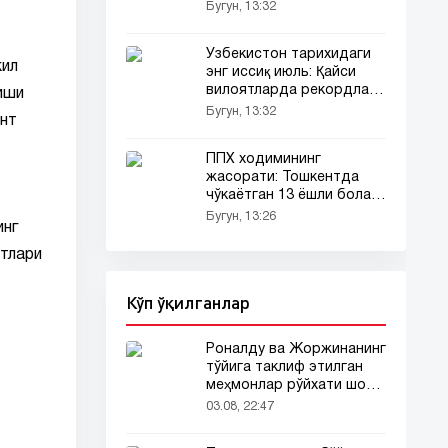
тилади
Бугун, 13:32
Ўзбекистон тарихидаги
кил
энг иссиқ июль: Қайси
вилоятларда рекордлар
иши
янгиланди?
Бугун, 13:32
унт
ППХ ходимининг
жасорати: Тошкентда
чўкаётган 13 ёшли бола
қутқарилди
Бугун, 13:26
инг
атлари
Кўп ўқилганлар
Роналду ва Жоржинанинг
тўйига таклиф этилган
меҳмонлар рўйхати шов-
шувда
03.08, 22:47