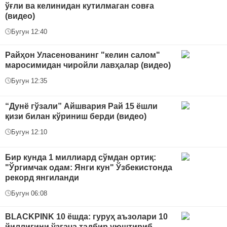
ўғли ва келинидан кутилмаган совға
(видео)
Бугун 12:40
Райҳон Уласенованинг "келин салом"
маросимидан чиройли лавҳалар (видео)
Бугун 12:35
“Дунё гўзали” Айшвария Рай 15 ёшли
қизи билан кўриниш берди (видео)
Бугун 12:10
Бир кунда 1 миллиард сўмдан ортиқ:
"Ўргимчак одам: Янги кун" Ўзбекистонда
рекорд янгиланди
Бугун 06:08
BLACKPINK 10 ёшда: гуруҳ аъзолари 10
йиллигини ўзгача тадбир уюштириб