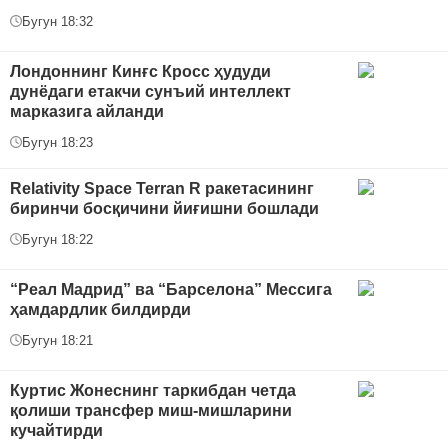
Бугун 18:32
Лондоннинг Кинғс Кросс ҳудуди
дунёдаги етакчи сунъий интеллект
марказига айланди
Бугун 18:23
Relativity Space Terran R ракетасининг
биринчи босқичини йиғишни бошлади
Бугун 18:22
“Реал Мадрид” ва “Барселона” Мессига
ҳамдардлик билдирди
Бугун 18:21
Куртис Жонеснинг таркибдан четда
қолиши трансфер миш-мишларини
кучайтирди