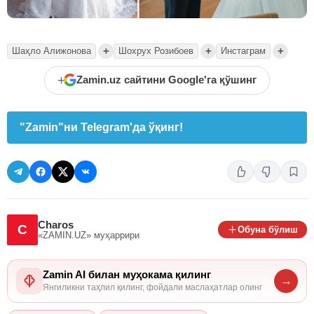
+
+
+
Шаҳло Алижонова
Шохрух Розибоев
Инстаграм
+
Zamin.uz сайтини Google'га қўшинг
"Zamin"ни Telegram'да ўқинг!
Charos
C
Обуна бўлиш
«ZAMIN.UZ»
муҳаррири
Zamin AI билан муҳокама қилинг
→
Янгиликни таҳлил қилинг, фойдали маслаҳатлар олинг