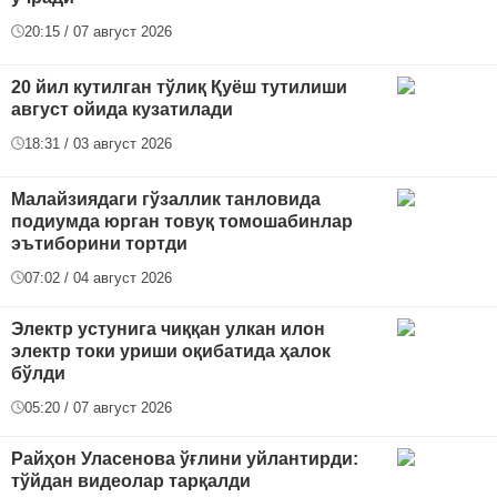
20:15 / 07 август 2026
20 йил кутилган тўлиқ Қуёш тутилиши
август ойида кузатилади
18:31 / 03 август 2026
Малайзиядаги гўзаллик танловида
подиумда юрган товуқ томошабинлар
эътиборини тортди
07:02 / 04 август 2026
Электр устунига чиққан улкан илон
электр токи уриши оқибатида ҳалок
бўлди
05:20 / 07 август 2026
Райҳон Уласенова ўғлини уйлантирди:
тўйдан видеолар тарқалди