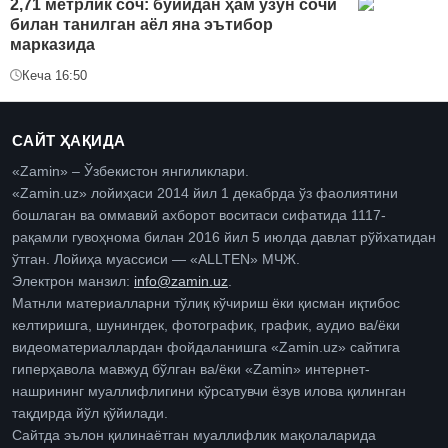
2,71 метрлик соч: бўйидан ҳам узун сочи
билан танилган аёл яна эътибор
марказида
Кеча 16:50
САЙТ ҲАҚИДА
«Zamin» – Ўзбекистон янгиликлари.
«Zamin.uz» лойиҳаси 2014 йил 1 декабрда ўз фаолиятини
бошлаган ва оммавий ахборот воситаси сифатида 1117-
рақамли гувоҳнома билан 2016 йил 5 июлда давлат рўйхатидан
ўтган. Лойиҳа муассиси — «ALLTEN» МЧЖ.
Электрон манзил:
info@zamin.uz
.
Матнли материалларни тўлиқ кўчириш ёки қисман иқтибос
келтиришга, шунингдек, фотографик, график, аудио ва/ёки
видеоматериаллардан фойдаланишга «Zamin.uz» сайтига
гиперҳавола мавжуд бўлган ва/ёки «Zamin» интернет-
нашрининг муаллифлигини кўрсатувчи ёзув илова қилинган
тақдирда йўл қўйилади.
Сайтда эълон қилинаётган муаллифлик мақолаларида