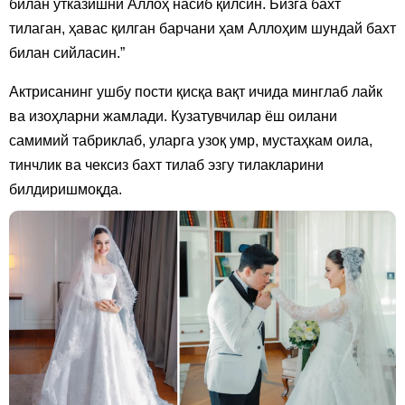
билан ўтказишни Аллоҳ насиб қилсин. Бизга бахт
тилаган, ҳавас қилган барчани ҳам Аллоҳим шундай бахт
билан сийласин.”
Актрисанинг ушбу пости қисқа вақт ичида минглаб лайк
ва изоҳларни жамлади. Кузатувчилар ёш оилани
самимий табриклаб, уларга узоқ умр, мустаҳкам оила,
тинчлик ва чексиз бахт тилаб эзгу тилакларини
билдиришмоқда.