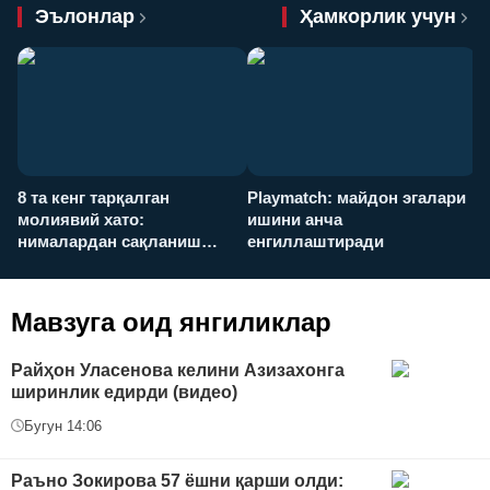
Эълонлар
Ҳамкорлик учун
8 та кенг тарқалган
Playmatch: майдон эгалари
P
молиявий хато:
ишини анча
у
нималардан сақланиш
енгиллаштиради
х
керак?
Мавзуга оид янгиликлар
Райҳон Уласенова келини Азизахонга
ширинлик едирди (видео)
Бугун 14:06
Раъно Зокирова 57 ёшни қарши олди: