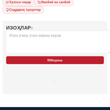
Хулоса чиқар
Ижобий ва салбий
Соддароқ тушунтир
ИЗОҲЛАР
0
Юбориш
…