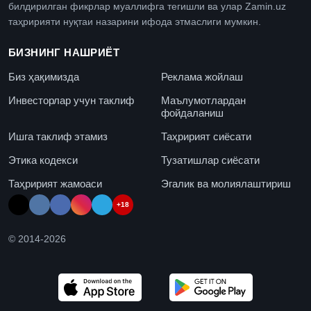
билдирилган фикрлар муаллифга тегишли ва улар Zamin.uz
таҳририяти нуқтаи назарини ифода этмаслиги мумкин.
БИЗНИНГ НАШРИЁТ
Биз ҳақимизда
Реклама жойлаш
Инвесторлар учун таклиф
Маълумотлардан
фойдаланиш
Ишга таклиф этамиз
Таҳририят сиёсати
Этика кодекси
Тузатишлар сиёсати
Таҳририят жамоаси
Эгалик ва молиялаштириш
+18
© 2014-
2026