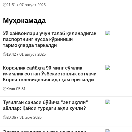
21:51 / 07 август 2026
Муҳокамада
Уй ҳайвонлари учун талаб қилинадиган
паспортнинг нусха кўриниши
тармоқларда тарқалди
19:42 / 01 август 2026
Кореялик сайёҳга 90 минг сўмлик
ичимлик сотган Ўзбекистонлик сотувчи
Корея телевидениясида ҳам ёритилди
Кеча 05:31
Туғилган санаси бўйича "энг ақлли"
аёллар: Қайси турдаги ақли кучли?
20:06 / 31 июл 2026