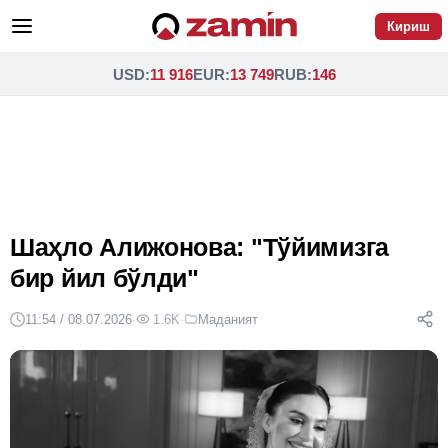
Кириш
USD
:
11 916
EUR
:
13 749
RUB
:
146
Шаҳло Алижонова: "Тўйимизга
бир йил бўлди"
11:54 / 08.07.2026
·
1.6K
·
Маданият