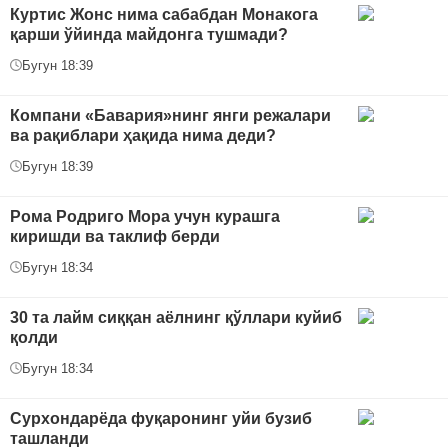
Куртис Жонс нима сабабдан Монакога
қарши ўйинда майдонга тушмади?
Бугун 18:39
Компани «Бавария»нинг янги режалари
ва рақиблари ҳақида нима деди?
Бугун 18:39
Рома Родриго Мора учун курашга
киришди ва таклиф берди
Бугун 18:34
30 та лайм сиққан аёлнинг қўллари куйиб
қолди
Бугун 18:34
Сурхондарёда фуқаронинг уйи бузиб
ташланди