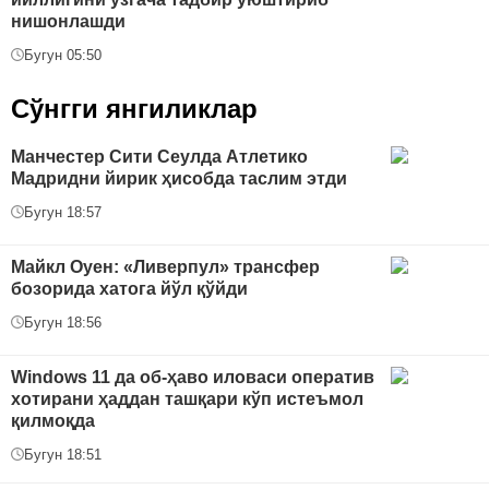
нишонлашди
Бугун 05:50
Сўнгги янгиликлар
Манчестер Сити Сеулда Атлетико
Мадридни йирик ҳисобда таслим этди
Бугун 18:57
Майкл Оуен: «Ливерпул» трансфер
бозорида хатога йўл қўйди
Бугун 18:56
Windows 11 да об-ҳаво иловаси оператив
хотирани ҳаддан ташқари кўп истеъмол
қилмоқда
Бугун 18:51