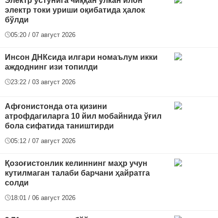
Электр устунига чиққан улкан илон
электр токи уриши оқибатида ҳалок
бўлди
05:20 / 07 август 2026
Инсон ДНКсида илгари номаълум икки
аждоднинг изи топилди
23:22 / 03 август 2026
Афғонистонда ота қизини
атрофдагиларга 10 йил мобайнида ўғил
бола сифатида таништирди
05:12 / 07 август 2026
Қозоғистонлик келиннинг маҳр учун
кутилмаган талаби барчани ҳайратга
солди
18:01 / 06 август 2026