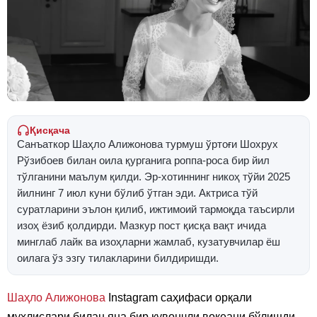
Қисқача
Санъаткор Шаҳло Алижонова турмуш ўртоғи Шохрух
Рўзибоев билан оила қурганига роппа-роса бир йил
тўлганини маълум қилди. Эр-хотиннинг никоҳ тўйи 2025
йилнинг 7 июл куни бўлиб ўтган эди. Актриса тўй
суратларини эълон қилиб, ижтимоий тармоқда таъсирли
изоҳ ёзиб қолдирди. Мазкур пост қисқа вақт ичида
минглаб лайк ва изоҳларни жамлаб, кузатувчилар ёш
оилага ўз эзгу тилакларини билдиришди.
Шаҳло Алижонова
Instagram саҳифаси орқали
мухлислари билан яна бир қувончли воқеани бўлишди.