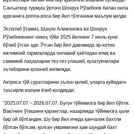
Санъаткор турмуш ўртоғи Шохрух Рўзибоев билан оила
қурганига роппа-роса бир йил тўлганини маълум қилди.
Эслатиб ўтамиз, Шаҳло Алижонова ва Шохрух
Рўзибоевнинг никоҳ тўйи 2025 йилнинг 7 июль куни
бўлиб ўтган эди. Ўтган бир йил давомида эр-хотин
ижтимоий тармоқларда оилавий ҳаётидан илиқ ва
самимий лаҳзаларни тез-тез улашиб, кузатувчилари
эътиборини қозониб келмоқда.
Актриса тўй суратларини эълон қилиб, уларга қуйидаги
таъсирли изоҳни ёзиб қолдирди:
“2025.07.07 ~ 2026.07.07. Бугун тўйимизга бир йил бўпти.
Вақтнинг ўтишини қаранглар, назаримда тўйимизга ҳали
бир ой бўлгандек. Шу бир йил ичида қанчалик бахтли
бўлган бўлсам, қолган умримизни ҳам шундай бахт