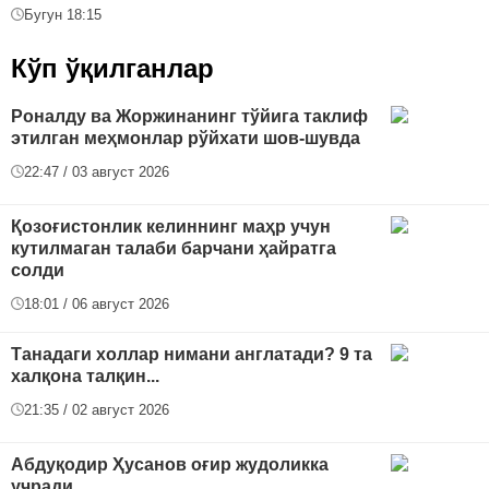
Бугун 18:15
Кўп ўқилганлар
Роналду ва Жоржинанинг тўйига таклиф
этилган меҳмонлар рўйхати шов-шувда
22:47 / 03 август 2026
Қозоғистонлик келиннинг маҳр учун
кутилмаган талаби барчани ҳайратга
солди
18:01 / 06 август 2026
Танадаги холлар нимани англатади? 9 та
халқона талқин...
21:35 / 02 август 2026
Абдуқодир Ҳусанов оғир жудоликка
учради